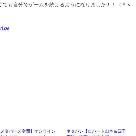
くても自分でゲームを続けるようになりました！！（＾ｖ
rize
【メタバース空間】オンライン
ネタパレ【ロバート山本＆四千