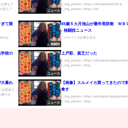
夜な夜なラ
c_img_param=; //img-c.net/output/site/202.js
の恋人？
c_img_param=; //img-c.net...
ニュース
.
すぎて限
45歳５カ月池山が最年長防衛 ＷＢ
- 格闘技ニュース
nime.js
このサイトの記事を見る...
格闘技
進学校の
上戸彩、貧乏だった
c_img_param=; //img-c.net/output/category/anim
c_img_param=; //img...
ニュース
が大暴れ
【画像】スルメイカ買ってきたので
食す
二次団体で
の事です。
c_img_param=; //img-c.net/output/category/anim
c_img_param=; //img...
ニュース