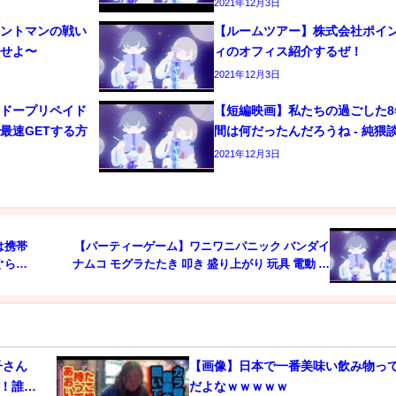
2021年12月3日
イントマンの戦い
【ルームツアー】株式会社ポイ
トせよ〜
ィのオフィス紹介するぜ！
2021年12月3日
ンドープリペイド
【短編映画】私たちの過ごした8
最速GETする方
間は何だったんだろうね - 純猥
2021年12月3日
は携帯
【パーティーゲーム】ワニワニパニック バンダイ
ぐら叩
ナムコ モグラたたき 叩き 盛り上がり 玩具 電動 面
通学時
白 わにわに 日本製 1990年 japan Gator Panic
電池交
game waniwani
子さん
【画像】日本で一番美味い飲み物っ
ズ！誰の
だよなｗｗｗｗｗ