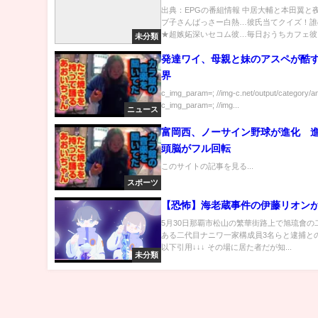
恋人？★…の番組内容解析まとめ
出典：EPGの番組情報 中居大輔と本田翼と
ブ子さんばっさー白熱…彼氏当てクイズ！誰
★超嫉妬深いセコム彼…毎日おうちカフェ彼..
未分類
発達ワイ、母親と妹のアスペが酷
界
c_img_param=; //img-c.net/output/category/a
c_img_param=; //img...
ニュース
富岡西、ノーサイン野球が進化 
頭脳がフル回転
このサイトの記事を見る...
スポーツ
【恐怖】海老蔵事件の伊藤リオン
5月30日那覇市松山の繁華街路上で旭琉會の
ある二代目ナニワ一家構成員3名らと逮捕と
以下引用↓↓↓ その場に居た者だが知...
未分類