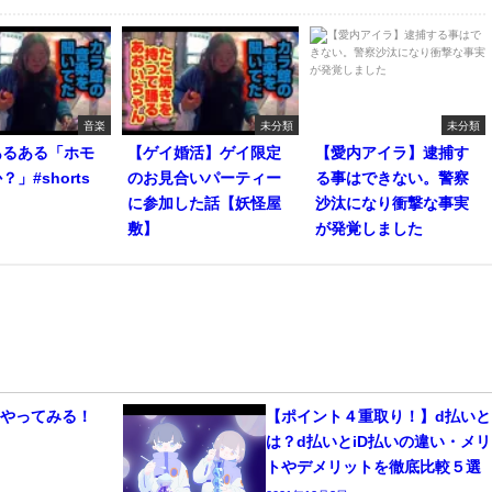
音楽
未分類
未分類
あるある「ホモ
【ゲイ婚活】ゲイ限定
【愛内アイラ】逮捕す
」#shorts
のお見合いパーティー
る事はできない。警察
に参加した話【妖怪屋
沙汰になり衝撃な事実
敷】
が発覚しました
かやってみる！
【ポイント４重取り！】d払いと
は？d払いとiD払いの違い・メリ
トやデメリットを徹底比較５選