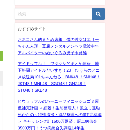
おすすめサイト
おネコさん的まとめ速報 僕の彼女はエリー
ちゃん人形！豆腐メンタルメンヘラ電波中年
アルバイターのぬいぐるみ男子末路編
アイドッフル！ ワタクシ的まとめ速報 地
下格闘アイドルだいすき！23 ひうらのアニ
メ放送局101ちゃんねる BNK48 ！SNH48！
JKT48！MNL48！SGO48！GNZ48！
STU48！SKE48
ヒウラッフルのハーニーフィニッシュゴミ屋
敷補完計画 ＜必殺！生前整理人！孤立し孤独
死からの～特殊清掃・遺品整理への道F完結編
＞ キャッシング計1500万返済：厨二病借金
3500万円！うつ病統合失調症14年生