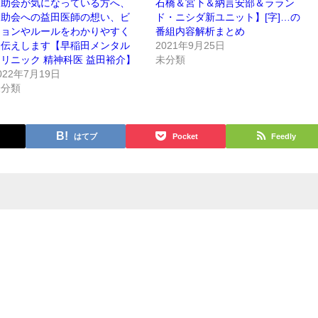
自助会が気になっている方へ、
石橋＆宮下＆納言安部＆ララン
自助会への益田医師の想い、ビ
ド・ニシダ新ユニット】[字]…の
ジョンやルールをわかりやすく
番組内容解析まとめ
お伝えします【早稲田メンタル
2021年9月25日
リニック 精神科医 益田裕介】
未分類
022年7月19日
未分類
はてブ
Pocket
Feedly