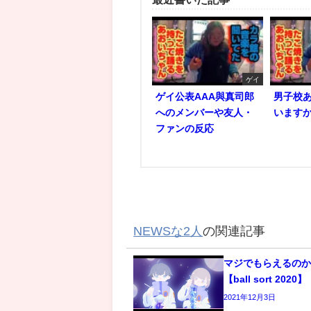
ゲイ
ゲイ公表AAA與真司郎
男子校
へのメンバーや友人・
いますか？
ファンの反応
NEWSな2人
の関連記事
マジでもらえるの
【ball sort 2020】
2021年12月3日