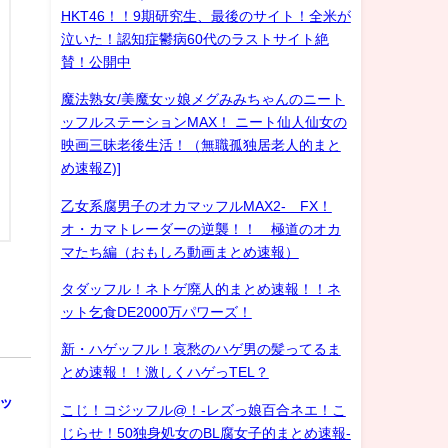
HKT46！！9期研究生、最後のサイト！全米が
泣いた！認知症鬱病60代のラストサイト絶
賛！公開中
魔法熟女/美魔女ッ娘メグみみちゃんのニート
ッフルステーションMAX！ ニート仙人仙女の
映画三昧老後生活！（無職孤独居老人的まと
め速報Z)]
乙女系腐男子のオカマッフルMAX2- FX！
オ・カマトレーダーの逆襲！！ 極道のオカ
マたち編（おもしろ動画まとめ速報）
タダッフル！ネトゲ廃人的まとめ速報！！ネ
ット乞食DE2000万パワーズ！
新・ハゲッフル！哀愁のハゲ男の髪ってるま
とめ速報！！激しくハゲっTEL？
ッ
こじ！コジッフル@！-レズっ娘百合ネエ！こ
じらせ！50独身処女のBL腐女子的まとめ速報-