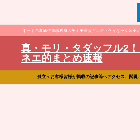
ネット乞食50代無職独身ガチホモ童貞ギング・ゲイなー女装子
真・モリ・タダッフル2！
ネエ的まとめ速報
孤立＜お客様皆様が掲載の記事等へアクセス、閲覧