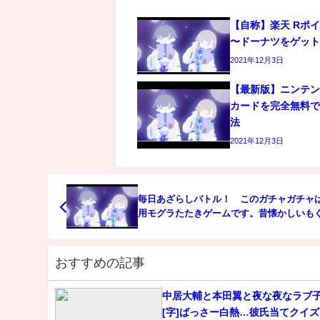
【自称】楽天 Rポ
〜ドーナツをゲッ
2021年12月3日
【最新版】ニンテ
カードを完全無料で
法
2021年12月3日
毎日あざらしバトル！ このガチャガチャ
用モグラたたきゲームです。昔懐かしいも
きが楽しめちゃうカプセルトーイ、通勤・
間などちょっと空いた時間に遊遊べます。
換もできるよ。
おすすめの記事
中居大輔と本田翼と夜な夜なラブ
[字]ばっさー白熱…彼氏当てクイ