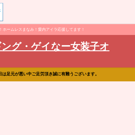
！ホームレスまなみ！愛内アイラ応援してます！
ギング・ゲイなー女装子オ
日は足元が悪い中ご足労頂き誠に有難うございます。