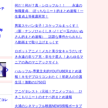
何だ！何が？真・シロッフル！！ 永遠の
ンテ
無職童貞- ぼっちなニート的まとめ速報！一
生童貞上等夜露死苦！
男装スケバン女子！スケッフルまっくす！
年
（新・ナンノひゃくしきっ!！ビー玉のおいぬ
談
さん的まとめ速報） 話題な事件からおもし
ろ動画まで取り上げまっくす
ロボットアニメ！メカと美少女キャラだいす
き永遠の非リア充・非モテ星人 ！あらゆるマ
ニアの為のマニアックサイト
ハルッフル-専業主夫的YOUTUBERまとめ速
報！キモデブロリコンおたく！初老人の介護
生活！激動の1750日
アニゲタレスト（元祖！アニメッフル） ひ
きこもりニートのオナベ的まとめ速報
てコレ
火浦のシネマッフル映画NEWS情報ポータブ