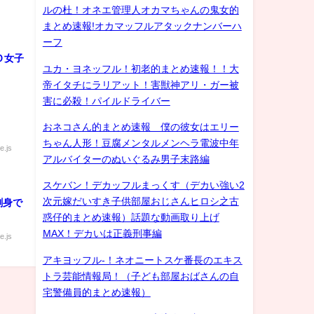
ルの杜！オネエ管理人オカマちゃんの鬼女的
まとめ速報!オカマッフルアタックナンバーハ
ーフ
Ｏ女子
ユカ・ヨネッフル！初老的まとめ速報！！大
帝イタチにラリアット！害獣神アリ・ガー被
害に必殺！パイルドライバー
おネコさん的まとめ速報 僕の彼女はエリー
ちゃん人形！豆腐メンタルメンヘラ電波中年
e.js
アルバイターのぬいぐるみ男子末路編
スケバン！デカッフルまっくす（デカい強い2
次元嫁だいすき子供部屋おじさんヒロシ之古
刺身で
惑仔的まとめ速報）話題な動画取り上げ
MAX！デカいは正義刑事編
e.js
アキヨッフル-！ネオニートスケ番長のエキス
トラ芸能情報局！（子ども部屋おばさんの自
宅警備員的まとめ速報）