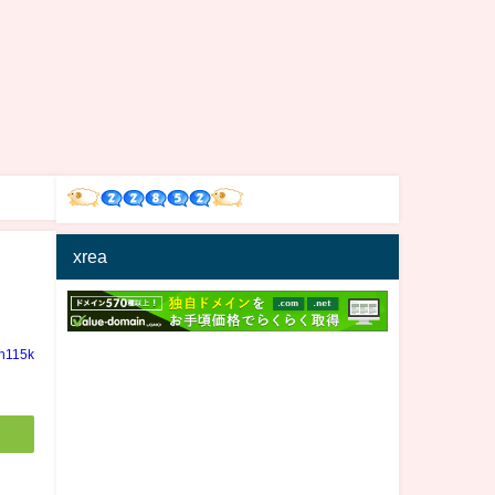
xrea
in115k