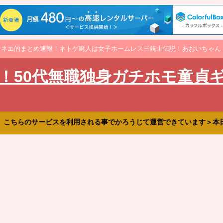
オネエ的まとめ速報！ネトゲ廃人は女子ホームレス三銃士伝説！あおいちゃん
！50代無職独身ガチホモ童貞
、こちらのサービスを利用される事でかろうじて運営できています＞本