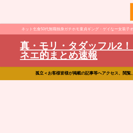
ネット乞食50代無職独身ガチホモ童貞ギング・ゲイなー女装子
真・モリ・タダッフル2！
ネエ的まとめ速報
孤立＜お客様皆様が掲載の記事等へアクセス、閲覧