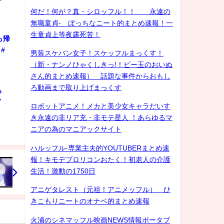
何だ！何が？真・シロッフル！！ 永遠の
無職童貞- ぼっちなニート的まとめ速報！一
生童貞上等夜露死苦！
ら帰
#
男装スケバン女子！スケッフルまっくす！
（新・ナンノひゃくしきっ!！ビー玉のおいぬ
さん的まとめ速報） 話題な事件からおもし
ろ動画まで取り上げまっくす
ろ
ゲイ
ロボットアニメ！メカと美少女キャラだいす
き永遠の非リア充・非モテ星人 ！あらゆるマ
ニアの為のマニアックサイト
ハルッフル-専業主夫的YOUTUBERまとめ速
報！キモデブロリコンおたく！初老人の介護
生活！激動の1750日
アニゲタレスト（元祖！アニメッフル） ひ
きこもりニートのオナベ的まとめ速報
火浦のシネマッフル映画NEWS情報ポータブ