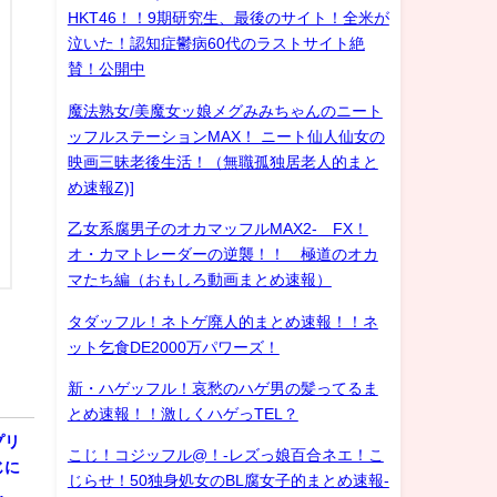
HKT46！！9期研究生、最後のサイト！全米が
泣いた！認知症鬱病60代のラストサイト絶
賛！公開中
魔法熟女/美魔女ッ娘メグみみちゃんのニート
ッフルステーションMAX！ ニート仙人仙女の
映画三昧老後生活！（無職孤独居老人的まと
め速報Z)]
乙女系腐男子のオカマッフルMAX2- FX！
オ・カマトレーダーの逆襲！！ 極道のオカ
マたち編（おもしろ動画まとめ速報）
タダッフル！ネトゲ廃人的まとめ速報！！ネ
ット乞食DE2000万パワーズ！
新・ハゲッフル！哀愁のハゲ男の髪ってるま
とめ速報！！激しくハゲっTEL？
プリ
こじ！コジッフル@！-レズっ娘百合ネエ！こ
じに
じらせ！50独身処女のBL腐女子的まとめ速報-
…