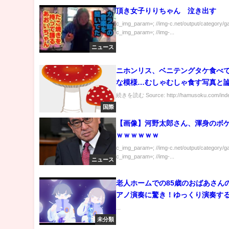
頂き女子りりちゃん 泣き出す
c_img_param=; //img-c.net/output/category/g
c_img_param=; //img-...
ニュース
ニホンリス、ベニテングタケ食べ
な模様…むしゃむしゃ食す写真と
続きを読む Source: http://hamusoku.com/index
国際
【画像】河野太郎さん、渾身のボ
ｗｗｗｗｗｗ
c_img_param=; //img-c.net/output/category/g
c_img_param=; //img-...
ニュース
老人ホームでの85歳のおばあさん
アノ演奏に驚き！ゆっくり演奏す
きや
...
未分類