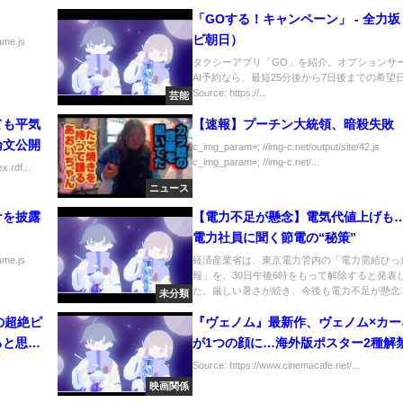
「GOする！キャンペーン」 - 全力
ビ朝日）
ame.js
タクシーアプリ「GO」を紹介。オプションサ
AI予約なら、最短25分後から7日後までの希望日時
Source: https://...
芸能
ても平気
【速報】プーチン大統領、暗殺失敗
論文公開
c_img_param=; //img-c.net/output/site/42.js
c_img_param=; //img-c.net/...
.rdf...
ニュース
ケを披露
【電力不足が懸念】電気代値上げも… 東
電力社員に聞く節電の“秘策”
ame.js
経済産業省は、東京電力管内の「電力需給ひっ
報」を、30日午後6時をもって解除すると発表
た。厳しい暑さが続き、今後も電力不足が懸念..
未分類
の超絶ピ
『ヴェノム』最新作、ヴェノム×カー
ると思い
が1つの顔に…海外版ポスター2種解
Source: https://www.cinemacafe.net/...
映画関係