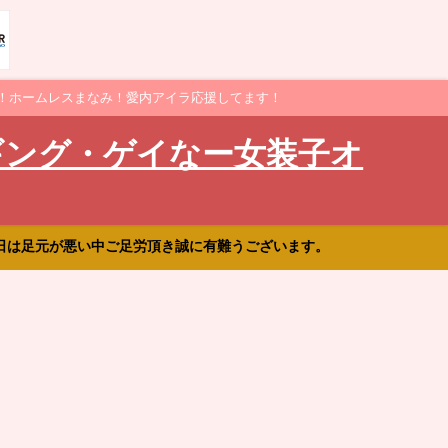
！ホームレスまなみ！愛内アイラ応援してます！
ギング・ゲイなー女装子オ
日は足元が悪い中ご足労頂き誠に有難うございます。