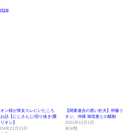
rize
リオン様が喪女スレにいたころ
【関東連合の黒い狂犬】伊藤リ
お話【にじさんじ/切り抜き/鷹
オン、沖縄 旭琉會との騒動
宮リオン】
2021年12月1日
024年11月11日
未分類