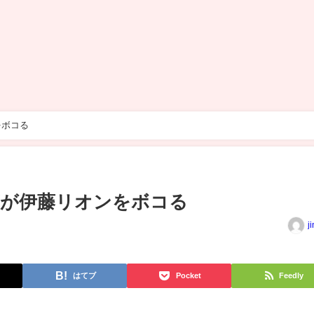
をボコる
ザが伊藤リオンをボコる
j
はてブ
Pocket
Feedly