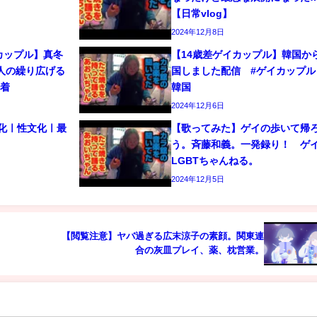
【日常vlog】
2024年12月8日
カップル】真冬
【14歳差ゲイカップル】韓国か
人の繰り広げる
国しました配信 #ゲイカップル 
密着
韓国
2024年12月6日
文化ㅣ性文化ㅣ最
【歌ってみた】ゲイの歩いて帰
う。斉藤和義。一発録り！ 
LGBTちゃんねる。
2024年12月5日
【閲覧注意】ヤバ過ぎる広末涼子の素顔。関東連
）
合の灰皿プレイ、薬、枕営業。