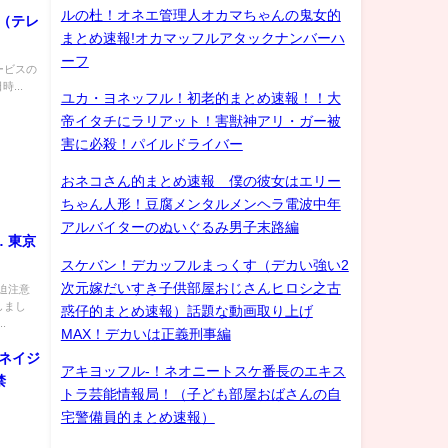
ルの杜！オネエ管理人オカマちゃんの鬼女的
坂（テレ
まとめ速報!オカマッフルアタックナンバーハ
ーフ
ービスの
...
ユカ・ヨネッフル！初老的まとめ速報！！大
帝イタチにラリアット！害獣神アリ・ガー被
害に必殺！パイルドライバー
おネコさん的まとめ速報 僕の彼女はエリー
ちゃん人形！豆腐メンタルメンヘラ電波中年
アルバイターのぬいぐるみ男子末路編
京
スケバン！デカッフルまっくす（デカい強い2
次元嫁だいすき子供部屋おじさんヒロシ之古
迫注意
しまし
惑仔的まとめ速報）話題な動画取り上げ
.
MAX！デカいは正義刑事編
ネイジ
アキヨッフル-！ネオニートスケ番長のエキス
禁
トラ芸能情報局！（子ども部屋おばさんの自
宅警備員的まとめ速報）