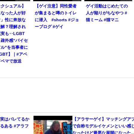
セクシュアル】
【ゲイ注意】同性愛者
ゲイ活動はじめたての
になった人が好
が集まると噂のトイレ
人が陥りがちなやつ #
け」性に奔放な
に潜入 #shorts #ジョ
猫ミーム #猫マニ
誤解？理解され
ーブログ #ゲイ
実も‥LGBT
疎外感“バイセ
ル“を当事者に
GBT】｜#アベ
アベマで放送
、実はバレてるか
【アラサーゲイ】マッチングア
るある #アラフ
で自称モデルイケメンといい感
なったけど最悪な展開になった