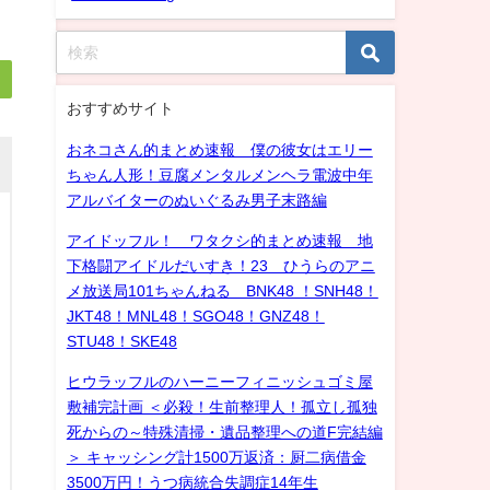
おすすめサイト
おネコさん的まとめ速報 僕の彼女はエリー
ちゃん人形！豆腐メンタルメンヘラ電波中年
アルバイターのぬいぐるみ男子末路編
アイドッフル！ ワタクシ的まとめ速報 地
下格闘アイドルだいすき！23 ひうらのアニ
メ放送局101ちゃんねる BNK48 ！SNH48！
JKT48！MNL48！SGO48！GNZ48！
STU48！SKE48
ヒウラッフルのハーニーフィニッシュゴミ屋
敷補完計画 ＜必殺！生前整理人！孤立し孤独
死からの～特殊清掃・遺品整理への道F完結編
＞ キャッシング計1500万返済：厨二病借金
3500万円！うつ病統合失調症14年生