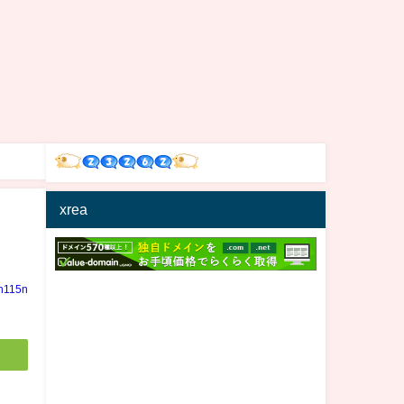
xrea
in115n