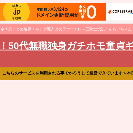
オネエ的まとめ速報！ネトゲ廃人は女子ホームレス三銃士伝説！あおいちゃん
！50代無職独身ガチホモ童貞
、こちらのサービスを利用される事でかろうじて運営できています＞本