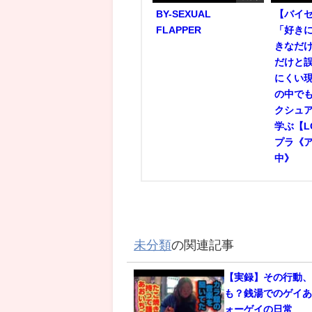
BY-SEXUAL
【バイ
FLAPPER
「好き
きなだ
だけと
にくい現
の中でも
クシュア
学ぶ【L
プラ《
中》
未分類
の関連記事
【実録】その行動
も？銭湯でのゲイあ
ォーゲイの日常