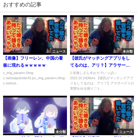
おすすめの記事
ニュース
未分類
【画像】フリーレン、中国の看
【彼氏がマッチングアプリをし
板に現れるｗｗｗｗｗ
てるのは、アリ？】アラサーゲ
イの実態をゆる堀り♡トーキョ
c_img_param=;//img-
1:名無しさん＠おカマいっぱい
c.net/output/site/42.jsc_img_param=;//img-
2022.10.24(Mon) 【彼氏がマッチングアプ
ーライフリサーチ（前編）
c.net/out...
リをしてるのは、アリ？】アラサーゲイの
実態をゆる堀り♡ト...
未分類
ニュース