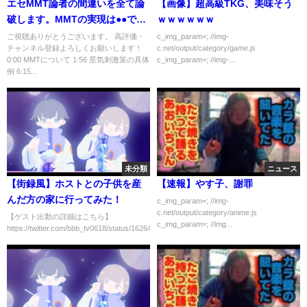
エセMMT論者の間違いを全て論
【画像】超高級TKG、美味そう
破します。MMTの実現は●●で
ｗｗｗｗｗｗ
す。現代貨幣理論について真実
ご視聴ありがとうございます。 高評価・
c_img_param=; //img-
チャンネル登録よろしくお願いします！
c.net/output/category/game.js
を語ります。[じっちゃま 米国株
0:00 MMTについて 1:56 景気刺激策の具体
c_img_param=; //img-...
MMT 切り抜き]
例 6:15...
未分類
ニュース
【街録風】ホストとの子供を産
【速報】やす子、謝罪
んだ方の家に行ってみた！
c_img_param=; //img-
c.net/output/category/anime.js
【ゲスト出勤の詳細はこちら】
c_img_param=; //img...
https://twitter.com/bbb_tv0618/status/16264819473620705...