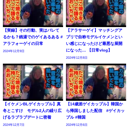
【実録】その行動、実はバレて
【アラサーゲイ】マッチングア
るかも？銭湯でのゲイあるある #
プリで自称モデルイケメンとい
アラフォーゲイの日常
い感じになったけど最悪な展開
になった… 【日常vlog】
2024年12月9日
2024年12月8日
【イケメンBLゲイカップル】真
【14歳差ゲイカップル】韓国か
冬とこすけ モデル2人の繰り広
ら帰国しました配信 #ゲイカッ
げるラブラブデートに密着
プル #韓国
2024年12月7日
2024年12月6日