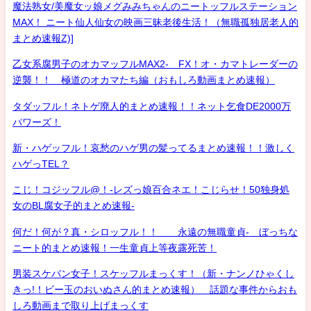
魔法熟女/美魔女ッ娘メグみみちゃんのニートッフルステーション
MAX！ ニート仙人仙女の映画三昧老後生活！（無職孤独居老人的
まとめ速報Z)]
乙女系腐男子のオカマッフルMAX2- FX！オ・カマトレーダーの
逆襲！！ 極道のオカマたち編（おもしろ動画まとめ速報）
タダッフル！ネトゲ廃人的まとめ速報！！ネット乞食DE2000万
パワーズ！
新・ハゲッフル！哀愁のハゲ男の髪ってるまとめ速報！！激しく
ハゲっTEL？
こじ！コジッフル@！-レズっ娘百合ネエ！こじらせ！50独身処
女のBL腐女子的まとめ速報-
何だ！何が？真・シロッフル！！ 永遠の無職童貞- ぼっちな
ニート的まとめ速報！一生童貞上等夜露死苦！
男装スケバン女子！スケッフルまっくす！（新・ナンノひゃくし
きっ!！ビー玉のおいぬさん的まとめ速報） 話題な事件からおも
しろ動画まで取り上げまっくす