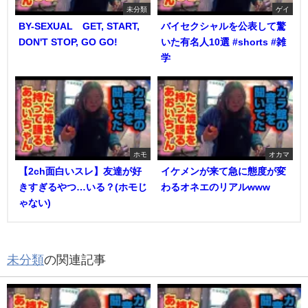
未分類
ゲイ
BY-SEXUAL GET, START,
バイセクシャルを公表して驚
DON'T STOP, GO GO!
いた有名人10選 #shorts #雑
学
ホモ
オカマ
【2ch面白いスレ】友達が好
イケメンが来て急に態度が変
きすぎるやつ…いる？(ホモじ
わるオネエのリアルwww
ゃない)
未分類
の関連記事