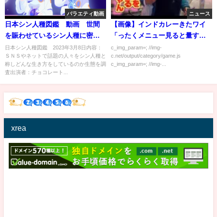
バラエティ動画
ニュース
日本シン人種図鑑 動画 世間
【画像】インドカレーきたワイ
を賑わせているシン人種に密
「ったくメニュー見ると量すく
着 3月8日
ねぇなぁ」→10分後(画像あり)
日本シン人種図鑑 2023年3月8日内容：
c_img_param=; //img-
ＳＮＳやネットで話題の人々をシン人種と
c.net/output/category/game.js
称しどんな生き方をしているのか生態を調
c_img_param=; //img-...
査出演者：チョコレート...
xrea