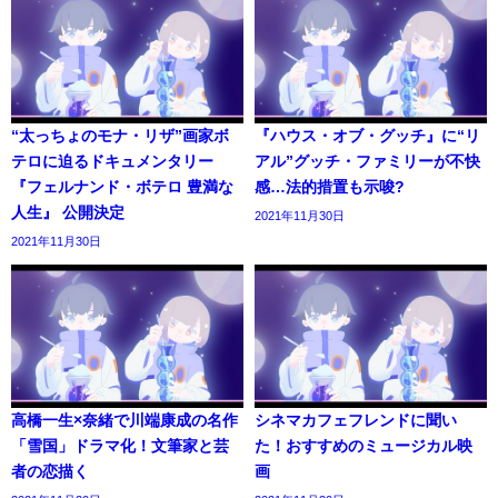
“太っちょのモナ・リザ”画家ボ
『ハウス・オブ・グッチ』に“リ
テロに迫るドキュメンタリー
アル”グッチ・ファミリーが不快
『フェルナンド・ボテロ 豊満な
感…法的措置も示唆?
人生』 公開決定
2021年11月30日
2021年11月30日
高橋一生×奈緒で川端康成の名作
シネマカフェフレンドに聞い
「雪国」ドラマ化！文筆家と芸
た！おすすめのミュージカル映
者の恋描く
画