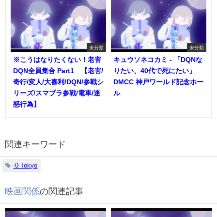
未分類
未分類
※こうはなりたくない！老害
キュウソネコカミ - 「DQNな
DQN全員集合 Part1 【老害/
りたい、40代で死にたい」
奇行/変人/大喜利/DQN/参戦シ
DMCC 神戸ワールド記念ホー
リーズ/スマブラ参戦/電車/迷
ル
惑行為】
関連キーワード
-0-Tokyo
映画関係
の関連記事