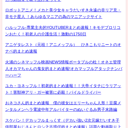
ロボットアニメ！メカと美少女キャラだいすき永遠の非リア充・
非モテ星人 ！あらゆるマニアの為のマニアックサイト
ハルッフル-専業主夫的YOUTUBERまとめ速報！キモデブロリコ
ンおたく！初老人の介護生活！激動の1750日
アニゲタレスト（元祖！アニメッフル） ひきこもりニートのオ
ナベ的まとめ速報
火浦のシネマッフル映画NEWS情報ポータブルの杜！オネエ管理
人オカマちゃんの鬼女的まとめ速報!オカマッフルアタックナンバ
ーハーフ
ユカ・ヨネッフル！初老的まとめ速報！！大帝イタチにラリアッ
ト！害獣神アリ・ガー被害に必殺！パイルドライバー
おネコさん的まとめ速報 僕の彼女はエリーちゃん人形！豆腐メ
ンタルメンヘラ電波中年アルバイターのぬいぐるみ男子末路編
スケバン！デカッフルまっくす（デカい強い2次元嫁だいすき子
供部屋おじさんヒロシ之古惑仔的まとめ速報）話題な動画取り上