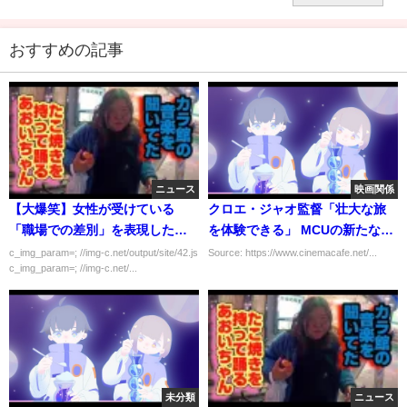
容解析まとめ
おすすめの記事
ニュース
映画関係
【大爆笑】女性が受けている
クロエ・ジャオ監督「壮大な旅
「職場での差別」を表現した映
を体験できる」 MCUの新たな物
像ｗｗｗｗｗ
語『エターナルズ』特別映像
c_img_param=; //img-c.net/output/site/42.js
Source: https://www.cinemacafe.net/...
c_img_param=; //img-c.net/...
未分類
ニュース