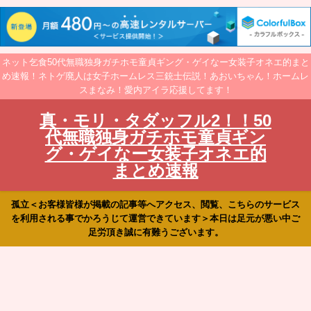
ネット乞食50代無職独身ガチホモ童貞ギング・ゲイなー女装子オネエ的まと
め速報！ネトゲ廃人は女子ホームレス三銃士伝説！あおいちゃん！ホームレ
スまなみ！愛内アイラ応援してます！
真・モリ・タダッフル2！！50
代無職独身ガチホモ童貞ギン
グ・ゲイなー女装子オネエ的
まとめ速報
孤立＜お客様皆様が掲載の記事等へアクセス、閲覧、こちらのサービス
を利用される事でかろうじて運営できています＞本日は足元が悪い中ご
足労頂き誠に有難うございます。