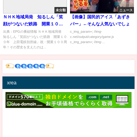
未分類
ニュース
ＮＨＫ地域局発 知るしん「笑
【画像】国民的アイス「あずき
顔がつないだ鉄路 開業１００
バー」←そんな人気ないでしょ
年 上田電鉄別所線」[字] …の
出典：EPGの番組情報 ＮＨＫ地域局発
c_img_param=; //img-
知るしん「笑顔がつないだ鉄路 開業１０
c.net/output/category/game.js
番組内容解析まとめ
０年 上田電鉄別所線」祝・開業１００周
c_img_param=; //img-...
年！その歴史を支えたのは...
xrea