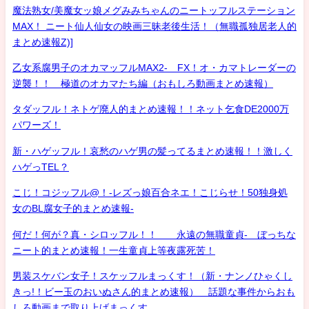
魔法熟女/美魔女ッ娘メグみみちゃんのニートッフルステーション
MAX！ ニート仙人仙女の映画三昧老後生活！（無職孤独居老人的
まとめ速報Z)]
乙女系腐男子のオカマッフルMAX2- FX！オ・カマトレーダーの
逆襲！！ 極道のオカマたち編（おもしろ動画まとめ速報）
タダッフル！ネトゲ廃人的まとめ速報！！ネット乞食DE2000万
パワーズ！
新・ハゲッフル！哀愁のハゲ男の髪ってるまとめ速報！！激しく
ハゲっTEL？
こじ！コジッフル@！-レズっ娘百合ネエ！こじらせ！50独身処
女のBL腐女子的まとめ速報-
何だ！何が？真・シロッフル！！ 永遠の無職童貞- ぼっちな
ニート的まとめ速報！一生童貞上等夜露死苦！
男装スケバン女子！スケッフルまっくす！（新・ナンノひゃくし
きっ!！ビー玉のおいぬさん的まとめ速報） 話題な事件からおも
しろ動画まで取り上げまっくす