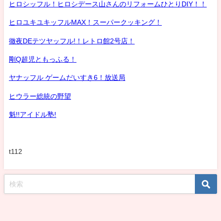
ヒロシッフル！ヒロシデース山さんのリフォームひとりDIY！！
ヒロユキユキッフルMAX！スーパークッキング！
徹夜DEテツヤッフル!！レトロ館2号店！
剛Q超児ともっふる！
ヤナッフル ゲームだいすき6！放送局
ヒウラー総統の野望
魁!!アイドル塾!
t112