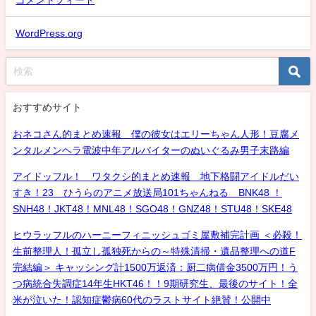
WordPress.org
おすすめサイト
おネコさん的まとめ速報 僕の彼女はエリーちゃん人形！豆腐メ
ンタルメンヘラ電波中年アルバイターのぬいぐるみ男子末路編
アイドッフル！ ワタクシ的まとめ速報 地下格闘アイドルだい
すき！23 ひうらのアニメ放送局101ちゃんねる BNK48 ！
SNH48！JKT48！MNL48！SGO48！GNZ48！STU48！SKE48
ヒウラッフルのハーニーフィニッシュゴミ屋敷補完計画 ＜必殺！
生前整理人！孤立し孤独死からの～特殊清掃・遺品整理への道F
完結編＞ キャッシング計1500万返済：厨二病借金3500万円！う
つ病統合失調症14年生HKT46！！9期研究生、最後のサイト！全
米が泣いた！認知症鬱病60代のラストサイト絶賛！公開中