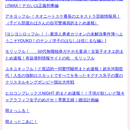
げMAX！デカいは正義刑事編
アキヨッフル-！ネオニートスケ番長のエキストラ芸能情報局！
（子ども部屋おばさんの自宅警備員的まとめ速報）
[ヨシヨシロッフル-！！-素浪人勇者カツオンの未解決事件簿へよ
うこそYOUKO！のナンノ洋子のはなしは信じるな編）]
モリッフル！ 50代無職独身ガチホモ童貞！女装子オネエ的ま
とめ速報！有益便利情報サイトの杜 モリッフル
ユキユキッフル！ど底辺的一同驚愕騒然まとめ速報！超氷河期世
代！人生の強制ロスカットですべてを失ったキグナス氷子の愛の
クリスタルキングボンビー脱出大作戦
ヒロコンプレックスNIGHT 的まとめ速報！！子供が欲しいど陰キ
ャアラフィフ女子のめざせ！専業主婦！婚活計画編
萌えっふる！
萌えっとこあに！