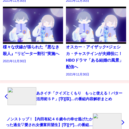
2021年11月30日
2021年11月30日
様々な伏線が張られた『悪なき
オスカー・アイザック×ジェシ
殺人』“リピーター割引”実施へ
カ・チャステインが夫婦役に！
HBOドラマ「ある結婚の風景」
2021年11月30日
配信へ
2021年11月30日
あさイチ「クイズとくもり もっと使える！バター
活用術ＳＰ」[字][双]…の番組内容解析まとめ
ノンストップ！【内田有紀４６歳今の幸せ逃げたか
った過去▽愛され女優富田望生】[字][デ]…の番組内