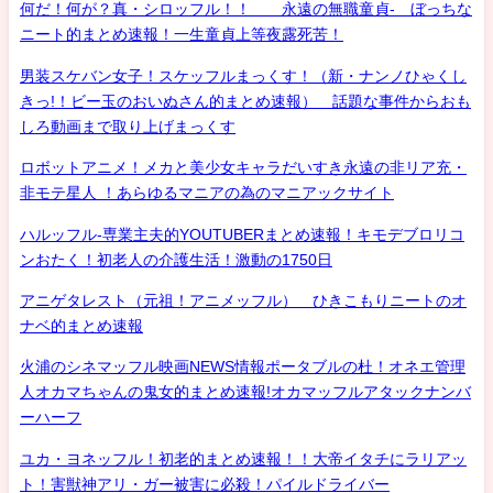
何だ！何が？真・シロッフル！！ 永遠の無職童貞- ぼっちな
ニート的まとめ速報！一生童貞上等夜露死苦！
男装スケバン女子！スケッフルまっくす！（新・ナンノひゃくし
きっ!！ビー玉のおいぬさん的まとめ速報） 話題な事件からおも
しろ動画まで取り上げまっくす
ロボットアニメ！メカと美少女キャラだいすき永遠の非リア充・
非モテ星人 ！あらゆるマニアの為のマニアックサイト
ハルッフル-専業主夫的YOUTUBERまとめ速報！キモデブロリコ
ンおたく！初老人の介護生活！激動の1750日
アニゲタレスト（元祖！アニメッフル） ひきこもりニートのオ
ナベ的まとめ速報
火浦のシネマッフル映画NEWS情報ポータブルの杜！オネエ管理
人オカマちゃんの鬼女的まとめ速報!オカマッフルアタックナンバ
ーハーフ
ユカ・ヨネッフル！初老的まとめ速報！！大帝イタチにラリアッ
ト！害獣神アリ・ガー被害に必殺！パイルドライバー