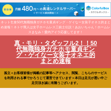
ネット乞食50代無職独身ガチホモ童貞ギング・ゲイなー女装子オネエ的まと
め速報！ネトゲ廃人は女子ホームレス三銃士伝説！あおいちゃん！ホームレ
スまなみ！愛内アイラ応援してます！
真・モリ・タダッフル2！！50
代無職独身ガチホモ童貞ギン
グ・ゲイなー女装子オネエ的
まとめ速報
孤立＜お客様皆様が掲載の記事等へアクセス、閲覧、こちらのサービス
を利用される事でかろうじて運営できています＞本日は足元が悪い中ご
足労頂き誠に有難うございます。