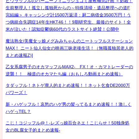
ヒウラッフルのハーニーフィニッシュゴミ屋敷補完計画 ＜必殺！
生前整理人！孤立し孤独死からの～特殊清掃・遺品整理への道F
完結編＞ キャッシング計1500万返済：厨二病借金3500万円！う
つ病統合失調症14年生HKT46！！9期研究生、最後のサイト！全
米が泣いた！認知症鬱病60代のラストサイト絶賛！公開中
魔法熟女/美魔女ッ娘メグみみちゃんのニートッフルステーション
MAX！ ニート仙人仙女の映画三昧老後生活！（無職孤独居老人的
まとめ速報Z)]
乙女系腐男子のオカマッフルMAX2- FX！オ・カマトレーダーの
逆襲！！ 極道のオカマたち編（おもしろ動画まとめ速報）
タダッフル！ネトゲ廃人的まとめ速報！！ネット乞食DE2000万
パワーズ！
新・ハゲッフル！哀愁のハゲ男の髪ってるまとめ速報！！激しく
ハゲっTEL？
こじ！コジッフル@！-レズっ娘百合ネエ！こじらせ！50独身処
女のBL腐女子的まとめ速報-