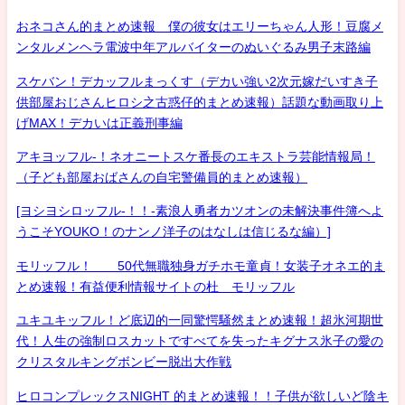
おネコさん的まとめ速報 僕の彼女はエリーちゃん人形！豆腐メ
ンタルメンヘラ電波中年アルバイターのぬいぐるみ男子末路編
スケバン！デカッフルまっくす（デカい強い2次元嫁だいすき子
供部屋おじさんヒロシ之古惑仔的まとめ速報）話題な動画取り上
げMAX！デカいは正義刑事編
アキヨッフル-！ネオニートスケ番長のエキストラ芸能情報局！
（子ども部屋おばさんの自宅警備員的まとめ速報）
[ヨシヨシロッフル-！！-素浪人勇者カツオンの未解決事件簿へよ
うこそYOUKO！のナンノ洋子のはなしは信じるな編）]
モリッフル！ 50代無職独身ガチホモ童貞！女装子オネエ的ま
とめ速報！有益便利情報サイトの杜 モリッフル
ユキユキッフル！ど底辺的一同驚愕騒然まとめ速報！超氷河期世
代！人生の強制ロスカットですべてを失ったキグナス氷子の愛の
クリスタルキングボンビー脱出大作戦
ヒロコンプレックスNIGHT 的まとめ速報！！子供が欲しいど陰キ