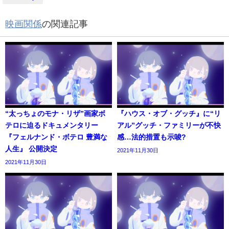
映画関係
の関連記事
“太っちょのモナ・リザ”画家ボ
『ハウス・オブ・グッチ』に“リ
テロに迫るドキュメンタリー
アル”グッチ・ファミリーが不快
『フェルナンド・ボテロ 豊満な
感…法的措置も示唆?
人生』 公開決定
2021年11月30日
2021年11月30日