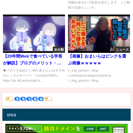
同棲出来るので新居を紹介します。って動
画が話題らしいぞ...
未分類
ニュース
【20年間Webで食べている学長
【画像】おまいらはピンクを選
が解説】ブログのメリット・デ
ぶ画像ｗｗｗｗｗ
メリットと始め方【稼ぐ 実践
◆ブログを始めたい初心者さんにおすすめ
c_img_param=; //img-
のレンタルサーバー「ConoHa WING」
c.net/output/category/anime.js
編】：（アニメ動画）第128回
https://px.a8.net/svt/ejp?a...
c_img_param=; //img...
xrea