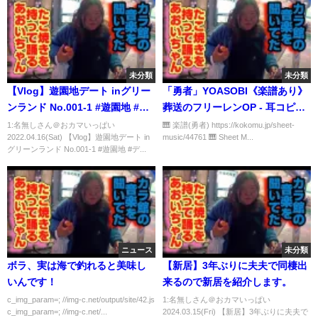
未分類
未分類
【Vlog】遊園地デート inグリー
「勇者」YOASOBI《楽譜あり》
ンランド No.001-1 #遊園地 #デ
葬送のフリーレンOP - 耳コピピ
ート #Vlog #Vlogデート #LGBT
アノ / CANACANA
1:名無しさん＠おカマいっぱい
🎹 楽譜(勇者) https://kokomu.jp/sheet-
2022.04.16(Sat) 【Vlog】遊園地デート in
music/44761 🎹 Sheet M...
#LGBTカップル #ゲイカップル
グリーンランド No.001-1 #遊園地 #デ...
ニュース
未分類
ボラ、実は海で釣れると美味し
【新居】3年ぶりに夫夫で同棲出
いんです！
来るので新居を紹介します。
c_img_param=; //img-c.net/output/site/42.js
1:名無しさん＠おカマいっぱい
c_img_param=; //img-c.net/...
2024.03.15(Fri) 【新居】3年ぶりに夫夫で