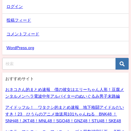
ログイン
投稿フィード
コメントフィード
WordPress.org
おすすめサイト
おネコさん的まとめ速報 僕の彼女はエリーちゃん人形！豆腐メ
ンタルメンヘラ電波中年アルバイターのぬいぐるみ男子末路編
アイドッフル！ ワタクシ的まとめ速報 地下格闘アイドルだい
すき！23 ひうらのアニメ放送局101ちゃんねる BNK48 ！
SNH48！JKT48！MNL48！SGO48！GNZ48！STU48！SKE48