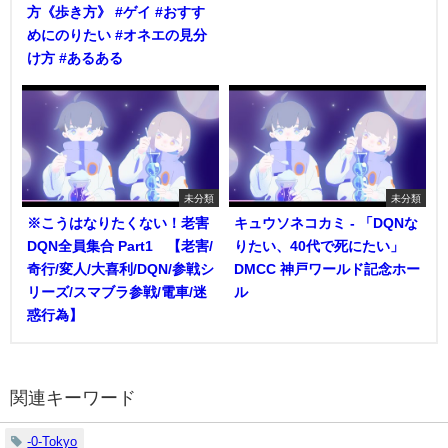
方《歩き方》 #ゲイ #おすす
めにのりたい #オネエの見分
け方 #あるある
未分類
未分類
※こうはなりたくない！老害
キュウソネコカミ - 「DQNな
DQN全員集合 Part1 【老害/
りたい、40代で死にたい」
奇行/変人/大喜利/DQN/参戦シ
DMCC 神戸ワールド記念ホー
リーズ/スマブラ参戦/電車/迷
ル
惑行為】
関連キーワード
-0-Tokyo