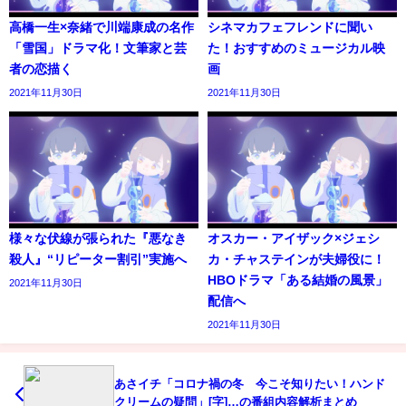
高橋一生×奈緒で川端康成の名作
シネマカフェフレンドに聞い
「雪国」ドラマ化！文筆家と芸
た！おすすめのミュージカル映
者の恋描く
画
2021年11月30日
2021年11月30日
様々な伏線が張られた『悪なき
オスカー・アイザック×ジェシ
殺人』“リピーター割引”実施へ
カ・チャステインが夫婦役に！
HBOドラマ「ある結婚の風景」
2021年11月30日
配信へ
2021年11月30日
あさイチ「コロナ禍の冬 今こそ知りたい！ハンド
クリームの疑問」[字]…の番組内容解析まとめ