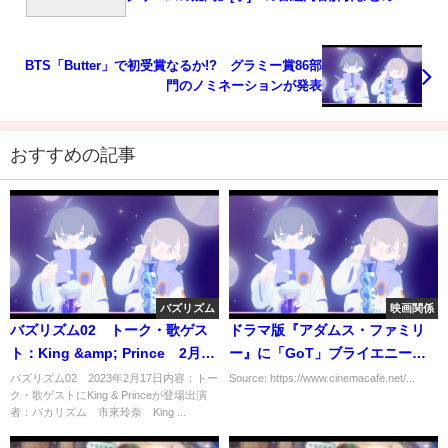
BTS「Butter」で初受賞なるか!? グラミー賞86部
門のノミネーションが発表
おすすめの記事
バズリズム
映画関係
バズリズム02 トーク・歌ゲス
ドラマ版『アダムス・ファミリ
ト：King &amp; Prince 2月17
ー』に「GoT」ブライエニー役
日
のグウェンドリン・クリスティ
バズリズム02 2023年2月17日内容：トー
Source: https://www.cinemacafe.net/...
ク・歌ゲストにKing & Princeが登場出演
ーが出演
者：バカリズム 市來玲奈 King ...