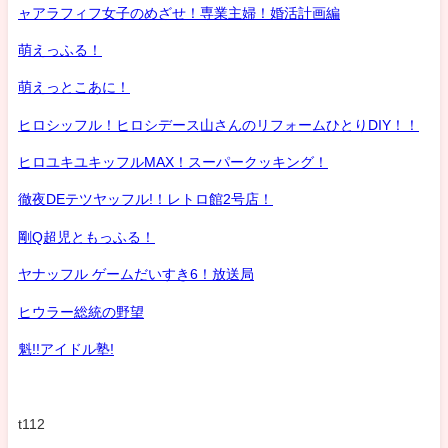
ャアラフィフ女子のめざせ！専業主婦！婚活計画編
萌えっふる！
萌えっとこあに！
ヒロシッフル！ヒロシデース山さんのリフォームひとりDIY！！
ヒロユキユキッフルMAX！スーパークッキング！
徹夜DEテツヤッフル!！レトロ館2号店！
剛Q超児ともっふる！
ヤナッフル ゲームだいすき6！放送局
ヒウラー総統の野望
魁!!アイドル塾!
t112