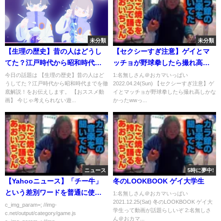
未分類
未分類
【生理の歴史】昔の人はどうし
【セクシーすぎ注意】ゲイとマ
てた？江戸時代から昭和時代ま
ッチョが野球拳したら撮れ高し
でを徹底解説！
かなかったww
今日の話題は 【生理の歴史】昔の人はど
1:名無しさん＠おカマいっぱい
うしてた？江戸時代から昭和時代までを徹
2022.04.24(Sun) 【セクシーすぎ注意】ゲ
底解説！をお伝えします。 【おススメ動
イとマッチョが野球拳したら撮れ高しかな
画】 今じゃ考えられない遊...
かったwwっ...
ニュース
5時に夢中!
【Yahooニュース】「チー牛」
冬のLOOKBOOK ゲイ大学生
という差別ワードを普通に使っ
1:名無しさん＠おカマいっぱい
2021.12.25(Sat) 冬のLOOKBOOK ゲイ大
てしまうｗｗｗｗｗ
c_img_param=; //img-
学生って動画が話題らしいぞ 2:名無しさ
c.net/output/category/game.js
ん＠おカマ...