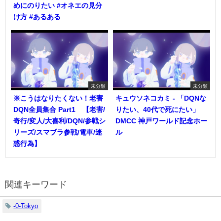
めにのりたい #オネエの見分
け方 #あるある
未分類
未分類
※こうはなりたくない！老害
キュウソネコカミ - 「DQNな
DQN全員集合 Part1 【老害/
りたい、40代で死にたい」
奇行/変人/大喜利/DQN/参戦シ
DMCC 神戸ワールド記念ホー
リーズ/スマブラ参戦/電車/迷
ル
惑行為】
関連キーワード
-0-Tokyo