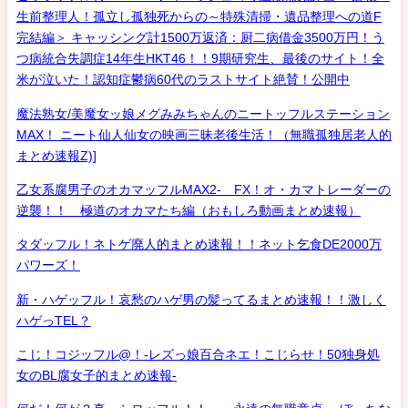
生前整理人！孤立し孤独死からの～特殊清掃・遺品整理への道F
完結編＞ キャッシング計1500万返済：厨二病借金3500万円！う
つ病統合失調症14年生HKT46！！9期研究生、最後のサイト！全
米が泣いた！認知症鬱病60代のラストサイト絶賛！公開中
魔法熟女/美魔女ッ娘メグみみちゃんのニートッフルステーション
MAX！ ニート仙人仙女の映画三昧老後生活！（無職孤独居老人的
まとめ速報Z)]
乙女系腐男子のオカマッフルMAX2- FX！オ・カマトレーダーの
逆襲！！ 極道のオカマたち編（おもしろ動画まとめ速報）
タダッフル！ネトゲ廃人的まとめ速報！！ネット乞食DE2000万
パワーズ！
新・ハゲッフル！哀愁のハゲ男の髪ってるまとめ速報！！激しく
ハゲっTEL？
こじ！コジッフル@！-レズっ娘百合ネエ！こじらせ！50独身処
女のBL腐女子的まとめ速報-