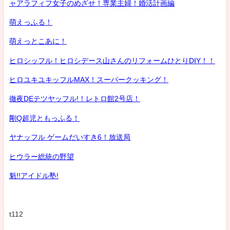
ャアラフィフ女子のめざせ！専業主婦！婚活計画編
萌えっふる！
萌えっとこあに！
ヒロシッフル！ヒロシデース山さんのリフォームひとりDIY！！
ヒロユキユキッフルMAX！スーパークッキング！
徹夜DEテツヤッフル!！レトロ館2号店！
剛Q超児ともっふる！
ヤナッフル ゲームだいすき6！放送局
ヒウラー総統の野望
魁!!アイドル塾!
t112