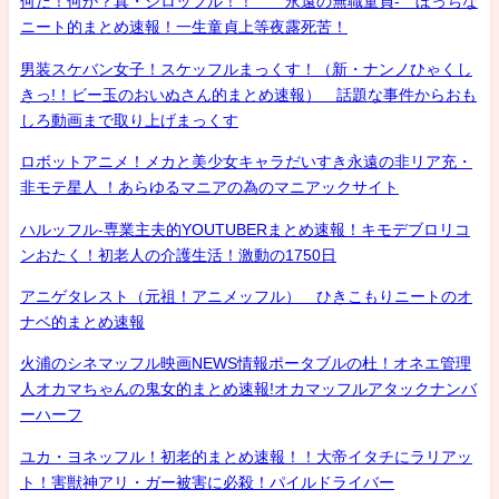
何だ！何が？真・シロッフル！！ 永遠の無職童貞- ぼっちな
ニート的まとめ速報！一生童貞上等夜露死苦！
男装スケバン女子！スケッフルまっくす！（新・ナンノひゃくし
きっ!！ビー玉のおいぬさん的まとめ速報） 話題な事件からおも
しろ動画まで取り上げまっくす
ロボットアニメ！メカと美少女キャラだいすき永遠の非リア充・
非モテ星人 ！あらゆるマニアの為のマニアックサイト
ハルッフル-専業主夫的YOUTUBERまとめ速報！キモデブロリコ
ンおたく！初老人の介護生活！激動の1750日
アニゲタレスト（元祖！アニメッフル） ひきこもりニートのオ
ナベ的まとめ速報
火浦のシネマッフル映画NEWS情報ポータブルの杜！オネエ管理
人オカマちゃんの鬼女的まとめ速報!オカマッフルアタックナンバ
ーハーフ
ユカ・ヨネッフル！初老的まとめ速報！！大帝イタチにラリアッ
ト！害獣神アリ・ガー被害に必殺！パイルドライバー