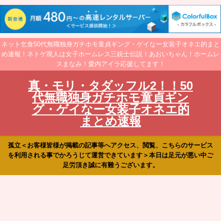
ネット乞食50代無職独身ガチホモ童貞ギング・ゲイなー女装子オネエ的まと
め速報！ネトゲ廃人は女子ホームレス三銃士伝説！あおいちゃん！ホームレ
スまなみ！愛内アイラ応援してます！
真・モリ・タダッフル2！！50
代無職独身ガチホモ童貞ギン
グ・ゲイなー女装子オネエ的
まとめ速報
孤立＜お客様皆様が掲載の記事等へアクセス、閲覧、こちらのサービス
を利用される事でかろうじて運営できています＞本日は足元が悪い中ご
足労頂き誠に有難うございます。