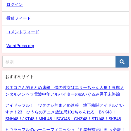
ログイン
投稿フィード
コメントフィード
WordPress.org
おすすめサイト
おネコさん的まとめ速報 僕の彼女はエリーちゃん人形！豆腐メ
ンタルメンヘラ電波中年アルバイターのぬいぐるみ男子末路編
アイドッフル！ ワタクシ的まとめ速報 地下格闘アイドルだい
すき！23 ひうらのアニメ放送局101ちゃんねる BNK48 ！
SNH48！JKT48！MNL48！SGO48！GNZ48！STU48！SKE48
ヒウラッフルのハーニーフィニッシュゴミ屋敷補完計画 ＜必殺！