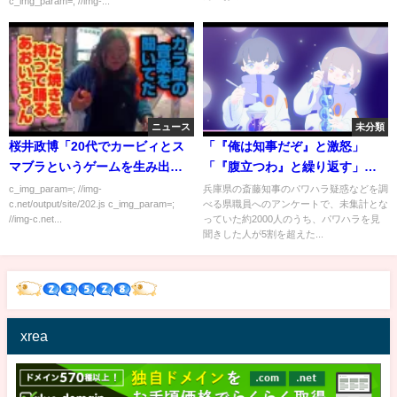
c_img_param=; //img-...
ニュース
未分類
桜井政博「20代でカービィとス
「『俺は知事だぞ』と激怒」
マブラというゲームを生み出し
「『腹立つわ』と繰り返す」
ました」←こいつｗｗｗｗｗｗ
兵庫・斎藤元彦知事の“パワハ
c_img_param=; //img-
兵庫県の斎藤知事のパワハラ疑惑などを調
c.net/output/site/202.js c_img_param=;
べる県職員へのアンケートで、未集計とな
ラ”を見聞きした人が5割超に
//img-c.net...
っていた約2000人のうち、パワハラを見
百条委員会で調査の見通し
聞きした人が5割を超えた...
xrea