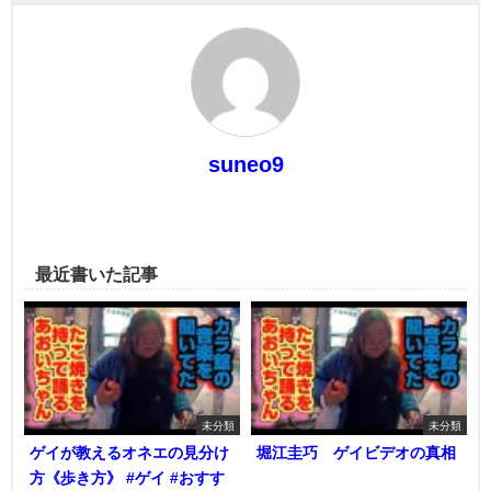
suneo9
最近書いた記事
未分類
未分類
ゲイが教えるオネエの見分け
堀江圭巧 ゲイビデオの真相
方《歩き方》 #ゲイ #おすす