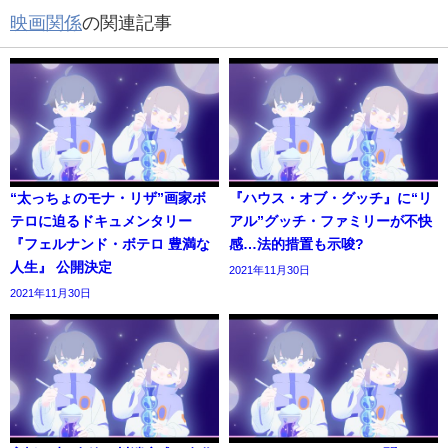
映画関係
の関連記事
“太っちょのモナ・リザ”画家ボ
『ハウス・オブ・グッチ』に“リ
テロに迫るドキュメンタリー
アル”グッチ・ファミリーが不快
『フェルナンド・ボテロ 豊満な
感…法的措置も示唆?
人生』 公開決定
2021年11月30日
2021年11月30日