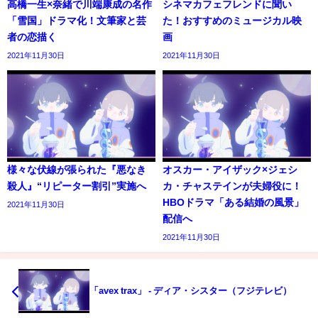
高橋一生×奈緒で川端康成の名作
シネマカフェフレンドに聞い
「雪国」ドラマ化！文筆家と芸
た！おすすめのミュージカル映
者の恋描く
画
2021年11月30日
2021年11月30日
様々な伏線が張られた『悪なき
オスカー・アイザック×ジェシ
殺人』“リピーター割引”実施へ
カ・チャステインが夫婦役に！
HBOドラマ「ある結婚の風景」
2021年11月30日
配信へ
2021年11月30日
「avex trax」 - ディア・シスター（フジテレビ）