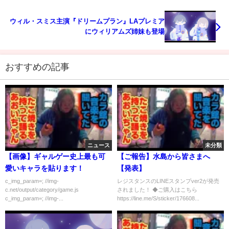
ウィル・スミス主演『ドリームプラン』LAプレミア
にウィリアムズ姉妹も登場
おすすめの記事
ニュース
未分類
【画像】ギャルゲー史上最も可
【ご報告】水島から皆さまへ
愛いキャラを貼ります！
【発表】
c_img_param=; //img-
レジスタンスのLINEスタンプver2が発売
c.net/output/category/game.js
されました！ ◆ご購入はこちら
c_img_param=; //img-...
https://line.me/S/sticker/176608...