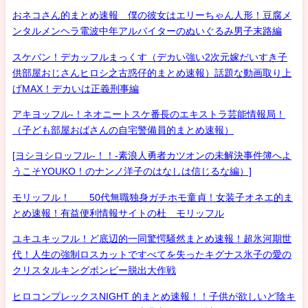
おネコさん的まとめ速報 僕の彼女はエリーちゃん人形！豆腐メ
ンタルメンヘラ電波中年アルバイターのぬいぐるみ男子末路編
スケバン！デカッフルまっくす（デカい強い2次元嫁だいすき子
供部屋おじさんヒロシ之古惑仔的まとめ速報）話題な動画取り上
げMAX！デカいは正義刑事編
アキヨッフル-！ネオニートスケ番長のエキストラ芸能情報局！
（子ども部屋おばさんの自宅警備員的まとめ速報）
[ヨシヨシロッフル-！！-素浪人勇者カツオンの未解決事件簿へよ
うこそYOUKO！のナンノ洋子のはなしは信じるな編）]
モリッフル！ 50代無職独身ガチホモ童貞！女装子オネエ的ま
とめ速報！有益便利情報サイトの杜 モリッフル
ユキユキッフル！ど底辺的一同驚愕騒然まとめ速報！超氷河期世
代！人生の強制ロスカットですべてを失ったキグナス氷子の愛の
クリスタルキングボンビー脱出大作戦
ヒロコンプレックスNIGHT 的まとめ速報！！子供が欲しいど陰キ