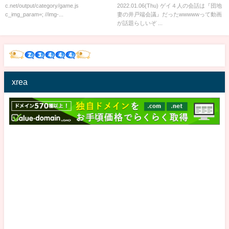
c.net/output/category/game.js
2022.01.06(Thu) ゲイ４人の会話は『団地
c_img_param=; //img-...
妻の井戸端会議』だったwwwwwって動画
が話題らしいぞ ...
xrea