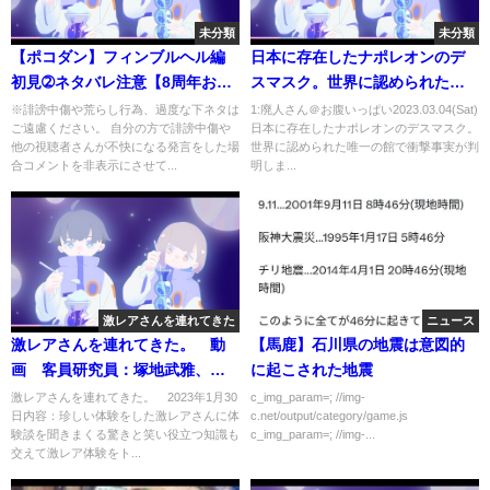
未分類
未分類
【ポコダン】フィンブルヘル編
日本に存在したナポレオンのデ
初見➁ネタバレ注意【8周年おめ
スマスク。世界に認められた唯
でとう！】
一の館で衝撃事実が判明しまし
※誹謗中傷や荒らし行為、過度な下ネタは
1:廃人さん＠お腹いっぱい2023.03.04(Sat)
ご遠慮ください。 自分の方で誹謗中傷や
日本に存在したナポレオンのデスマスク。
た…【 都市伝説 ナポレオン デス
他の視聴者さんが不快になる発言をした場
世界に認められた唯一の館で衝撃事実が判
マスク ロゼッタストーン ルーブ
合コメントを非表示にさせて...
明しま...
ル彫刻美術館 】
激レアさんを連れてきた
ニュース
激レアさんを連れてきた。 動
【馬鹿】石川県の地震は意図的
画 客員研究員：塚地武雅、長
に起こされた地震
濱ねる 1月30日
激レアさんを連れてきた。 2023年1月30
c_img_param=; //img-
日内容：珍しい体験をした激レアさんに体
c.net/output/category/game.js
験談を聞きまくる驚きと笑い役立つ知識も
c_img_param=; //img-...
交えて激レア体験をト...