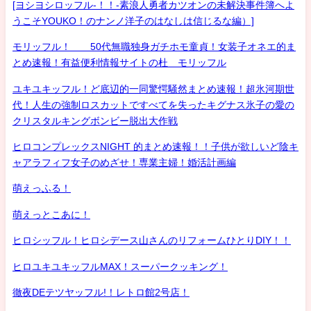
[ヨシヨシロッフル-！！-素浪人勇者カツオンの未解決事件簿へよ
うこそYOUKO！のナンノ洋子のはなしは信じるな編）]
モリッフル！ 50代無職独身ガチホモ童貞！女装子オネエ的ま
とめ速報！有益便利情報サイトの杜 モリッフル
ユキユキッフル！ど底辺的一同驚愕騒然まとめ速報！超氷河期世
代！人生の強制ロスカットですべてを失ったキグナス氷子の愛の
クリスタルキングボンビー脱出大作戦
ヒロコンプレックスNIGHT 的まとめ速報！！子供が欲しいど陰キ
ャアラフィフ女子のめざせ！専業主婦！婚活計画編
萌えっふる！
萌えっとこあに！
ヒロシッフル！ヒロシデース山さんのリフォームひとりDIY！！
ヒロユキユキッフルMAX！スーパークッキング！
徹夜DEテツヤッフル!！レトロ館2号店！