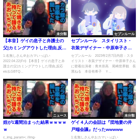
未分類
セブンルール
【本音】ゲイの息子と弁護士の
セブンルール スタイリスト・
父|カミングアウトした理由,反応
衣装デザイナー・中原幸子さん
etc|LGBTQ
に密着 2月7日
1:名無しさん＠おカマいっぱい
セブンルール 2023年2月7日内容：スタ
2022.04.22(Fri) 【本音】ゲイの息子と弁
イリスト・衣装デザイナー・中原幸子さん
護士の父|カミングアウトした理由,反応
に密着出演者：青木崇高 尾崎世界観 長
etc|LGBTQ...
濱ねる 本谷有希子 Ｙ...
ニュース
未分類
姪が1週間泊まった結果ｗｗｗｗ
ゲイ４人の会話は『団地妻の井
ｗ
戸端会議』だったwwwww
c_img_param=; //img-
1:名無しさん＠おカマいっぱい