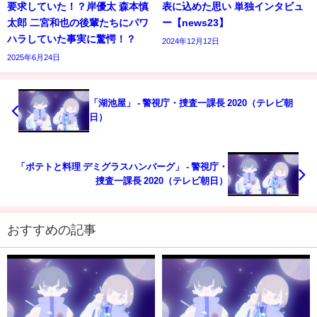
要求していた！？岸優太 森本慎
表に込めた思い 単独インタビュ
太郎 二宮和也の後輩たちにパワ
ー【news23】
ハラしていた事実に驚愕！？
2024年12月12日
2025年6月24日
「湖池屋」 - 警視庁・捜査一課長 2020（テレビ朝
日）
「ポテトと料理 デミグラスハンバーグ」 - 警視庁・
捜査一課長 2020（テレビ朝日）
おすすめの記事