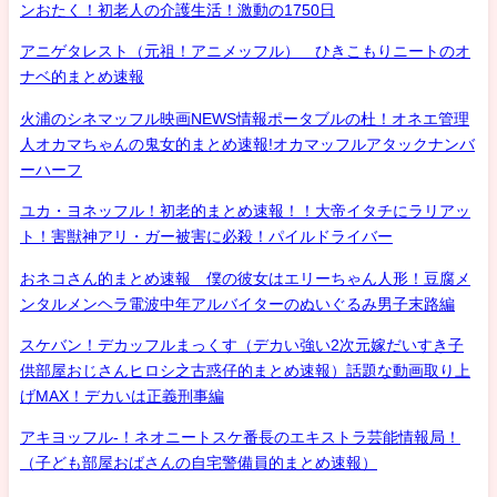
ンおたく！初老人の介護生活！激動の1750日
アニゲタレスト（元祖！アニメッフル） ひきこもりニートのオ
ナベ的まとめ速報
火浦のシネマッフル映画NEWS情報ポータブルの杜！オネエ管理
人オカマちゃんの鬼女的まとめ速報!オカマッフルアタックナンバ
ーハーフ
ユカ・ヨネッフル！初老的まとめ速報！！大帝イタチにラリアッ
ト！害獣神アリ・ガー被害に必殺！パイルドライバー
おネコさん的まとめ速報 僕の彼女はエリーちゃん人形！豆腐メ
ンタルメンヘラ電波中年アルバイターのぬいぐるみ男子末路編
スケバン！デカッフルまっくす（デカい強い2次元嫁だいすき子
供部屋おじさんヒロシ之古惑仔的まとめ速報）話題な動画取り上
げMAX！デカいは正義刑事編
アキヨッフル-！ネオニートスケ番長のエキストラ芸能情報局！
（子ども部屋おばさんの自宅警備員的まとめ速報）