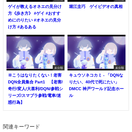
ゲイが教えるオネエの見分け
堀江圭巧 ゲイビデオの真相
方《歩き方》 #ゲイ #おすす
めにのりたい #オネエの見分
け方 #あるある
未分類
未分類
※こうはなりたくない！老害
キュウソネコカミ - 「DQNな
DQN全員集合 Part1 【老害/
りたい、40代で死にたい」
奇行/変人/大喜利/DQN/参戦シ
DMCC 神戸ワールド記念ホー
リーズ/スマブラ参戦/電車/迷
ル
惑行為】
関連キーワード