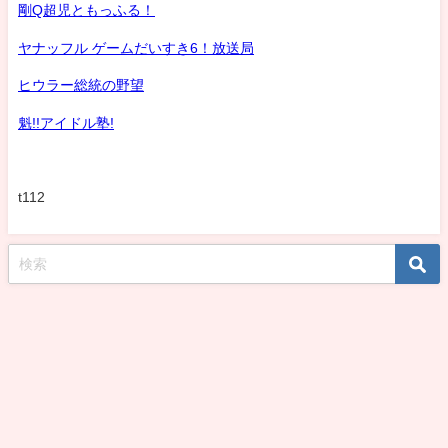
剛Q超児ともっふる！
ヤナッフル ゲームだいすき6！放送局
ヒウラー総統の野望
魁!!アイドル塾!
t112