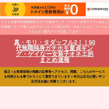
ネット乞食50代無職独身ガチホモ童貞ギング・ゲイなー女装子オネエ的まと
め速報！ネトゲ廃人は女子ホームレス三銃士伝説！あおいちゃん！ホームレ
スまなみ！愛内アイラ応援してます！
真・モリ・タダッフル2！！50
代無職独身ガチホモ童貞ギン
グ・ゲイなー女装子オネエ的
まとめ速報
孤立＜お客様皆様が掲載の記事等へアクセス、閲覧、こちらのサービス
を利用される事でかろうじて運営できています＞本日は足元が悪い中ご
足労頂き誠に有難うございます。