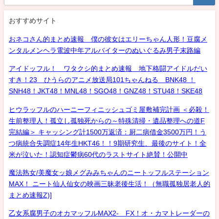
おすすめサイト
おネコさん的まとめ速報 僕の彼女はエリーちゃん人形！豆腐メ
ンタルメンヘラ電波中年アルバイターのぬいぐるみ男子末路編
アイドッフル！ ワタクシ的まとめ速報 地下格闘アイドルだい
すき！23 ひうらのアニメ放送局101ちゃんねる BNK48 ！
SNH48！JKT48！MNL48！SGO48！GNZ48！STU48！SKE48
ヒウラッフルのハーニーフィニッシュゴミ屋敷補完計画 ＜必殺！
生前整理人！孤立し孤独死からの～特殊清掃・遺品整理への道F
完結編＞ キャッシング計1500万返済：厨二病借金3500万円！う
つ病統合失調症14年生HKT46！！9期研究生、最後のサイト！全
米が泣いた！認知症鬱病60代のラストサイト絶賛！公開中
魔法熟女/美魔女ッ娘メグみみちゃんのニートッフルステーション
MAX！ ニート仙人仙女の映画三昧老後生活！（無職孤独居老人的
まとめ速報Z)]
乙女系腐男子のオカマッフルMAX2- FX！オ・カマトレーダーの