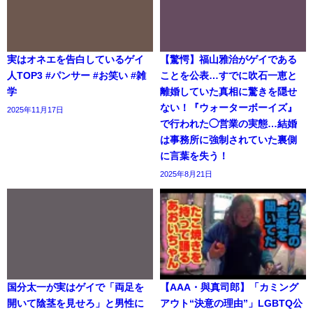
実はオネエを告白しているゲイ
【驚愕】福山雅治がゲイである
人TOP3 #パンサー #お笑い #雑
ことを公表…すでに吹石一恵と
学
離婚していた真相に驚きを隠せ
ない！『ウォーターボーイズ』
2025年11月17日
で行われた◯営業の実態…結婚
は事務所に強制されていた裏側
に言葉を失う！
2025年8月21日
国分太一が実はゲイで「両足を
【AAA・與真司郎】「カミング
開いて陰茎を見せろ」と男性に
アウト“決意の理由”」LGBTQ公