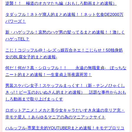
逆襲！！ 極道のオカマたち編（おもしろ動画まとめ速報）
タダッフル！ネトゲ廃人的まとめ速報！！ネット乞食DE2000万
パワーズ！
新・ハゲッフル！哀愁のハゲ男の髪ってるまとめ速報！！激しく
ハゲっTEL？
こじ！コジッフル@！-レズっ娘百合ネエ！こじらせ！50独身処
女のBL腐女子的まとめ速報-
何だ！何が？真・シロッフル！！ 永遠の無職童貞- ぼっちな
ニート的まとめ速報！一生童貞上等夜露死苦！
男装スケバン女子！スケッフルまっくす！（新・ナンノひゃくし
きっ!！ビー玉のおいぬさん的まとめ速報） 話題な事件からおも
しろ動画まで取り上げまっくす
ロボットアニメ！メカと美少女キャラだいすき永遠の非リア充・
非モテ星人 ！あらゆるマニアの為のマニアックサイト
ハルッフル-専業主夫的YOUTUBERまとめ速報！キモデブロリコ