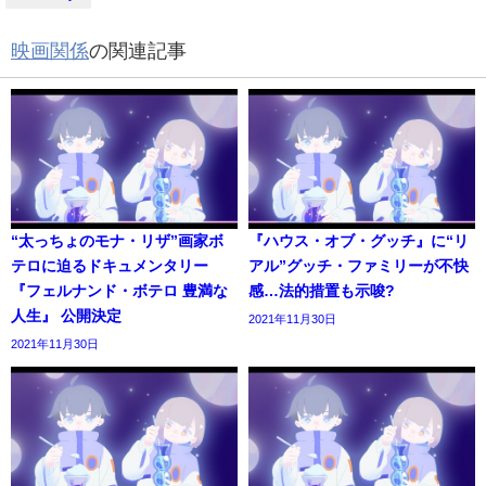
映画関係
の関連記事
“太っちょのモナ・リザ”画家ボ
『ハウス・オブ・グッチ』に“リ
テロに迫るドキュメンタリー
アル”グッチ・ファミリーが不快
『フェルナンド・ボテロ 豊満な
感…法的措置も示唆?
人生』 公開決定
2021年11月30日
2021年11月30日