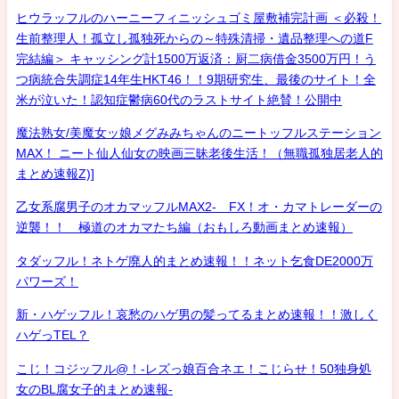
ヒウラッフルのハーニーフィニッシュゴミ屋敷補完計画 ＜必殺！
生前整理人！孤立し孤独死からの～特殊清掃・遺品整理への道F
完結編＞ キャッシング計1500万返済：厨二病借金3500万円！う
つ病統合失調症14年生HKT46！！9期研究生、最後のサイト！全
米が泣いた！認知症鬱病60代のラストサイト絶賛！公開中
魔法熟女/美魔女ッ娘メグみみちゃんのニートッフルステーション
MAX！ ニート仙人仙女の映画三昧老後生活！（無職孤独居老人的
まとめ速報Z)]
乙女系腐男子のオカマッフルMAX2- FX！オ・カマトレーダーの
逆襲！！ 極道のオカマたち編（おもしろ動画まとめ速報）
タダッフル！ネトゲ廃人的まとめ速報！！ネット乞食DE2000万
パワーズ！
新・ハゲッフル！哀愁のハゲ男の髪ってるまとめ速報！！激しく
ハゲっTEL？
こじ！コジッフル@！-レズっ娘百合ネエ！こじらせ！50独身処
女のBL腐女子的まとめ速報-