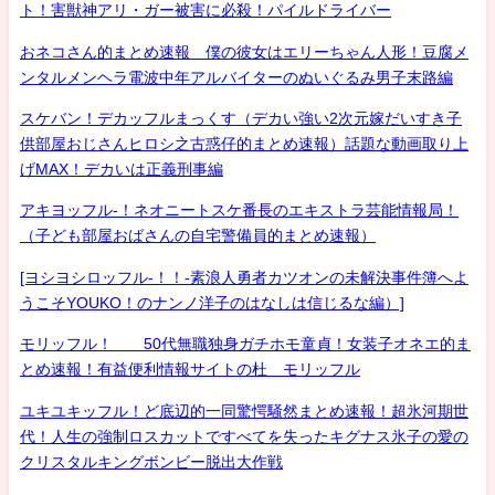
ト！害獣神アリ・ガー被害に必殺！パイルドライバー
おネコさん的まとめ速報 僕の彼女はエリーちゃん人形！豆腐メ
ンタルメンヘラ電波中年アルバイターのぬいぐるみ男子末路編
スケバン！デカッフルまっくす（デカい強い2次元嫁だいすき子
供部屋おじさんヒロシ之古惑仔的まとめ速報）話題な動画取り上
げMAX！デカいは正義刑事編
アキヨッフル-！ネオニートスケ番長のエキストラ芸能情報局！
（子ども部屋おばさんの自宅警備員的まとめ速報）
[ヨシヨシロッフル-！！-素浪人勇者カツオンの未解決事件簿へよ
うこそYOUKO！のナンノ洋子のはなしは信じるな編）]
モリッフル！ 50代無職独身ガチホモ童貞！女装子オネエ的ま
とめ速報！有益便利情報サイトの杜 モリッフル
ユキユキッフル！ど底辺的一同驚愕騒然まとめ速報！超氷河期世
代！人生の強制ロスカットですべてを失ったキグナス氷子の愛の
クリスタルキングボンビー脱出大作戦