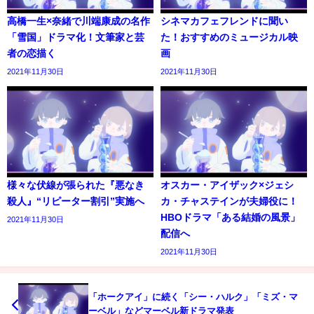
高橋一生×奈緒で川端康成の名作
シネマカフェフレンドに聞い
「雪国」ドラマ化！文筆家と芸
た！おすすめのミュージカル映
者の恋描く
画
2021年11月30日
2021年11月30日
様々な伏線が張られた『悪なき
オスカー・アイザック×ジェシ
殺人』“リピーター割引”実施へ
カ・チャステインが夫婦役に！
HBOドラマ「ある結婚の風景」
2021年11月30日
配信へ
2021年11月30日
「ホークアイ」に続く「シー・ハルク」「ミズ・マ
ーベル」などマーベル新ドラマ発表