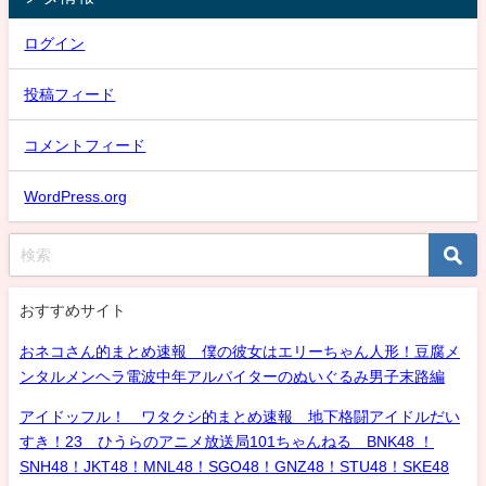
ログイン
投稿フィード
コメントフィード
WordPress.org
おすすめサイト
おネコさん的まとめ速報 僕の彼女はエリーちゃん人形！豆腐メ
ンタルメンヘラ電波中年アルバイターのぬいぐるみ男子末路編
アイドッフル！ ワタクシ的まとめ速報 地下格闘アイドルだい
すき！23 ひうらのアニメ放送局101ちゃんねる BNK48 ！
SNH48！JKT48！MNL48！SGO48！GNZ48！STU48！SKE48