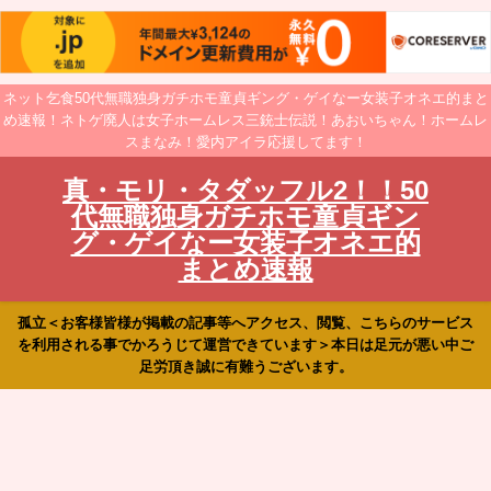
ネット乞食50代無職独身ガチホモ童貞ギング・ゲイなー女装子オネエ的まと
め速報！ネトゲ廃人は女子ホームレス三銃士伝説！あおいちゃん！ホームレ
スまなみ！愛内アイラ応援してます！
真・モリ・タダッフル2！！50
代無職独身ガチホモ童貞ギン
グ・ゲイなー女装子オネエ的
まとめ速報
孤立＜お客様皆様が掲載の記事等へアクセス、閲覧、こちらのサービス
を利用される事でかろうじて運営できています＞本日は足元が悪い中ご
足労頂き誠に有難うございます。