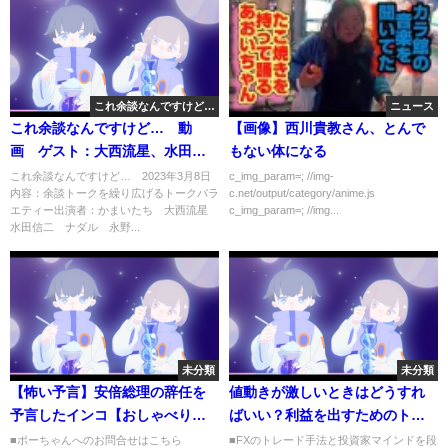
これ余談なんですけど…
ニュース
これ余談なんですけど… 動
【画像】西川貴教さん、とんで
画 ゲスト：大西流星、水田信
もない体になる
二、ナダル 3月8日
これ余談なんですけど… 2023年3月8日
c_img_param=; //img-
内容：余談トークを繰り広げるトークバラ
c.net/output/category/anime.js
エティー出演者：かまいたち 大西流星
c_img_param=; //img...
水田信二 ナダル 永野...
未分類
未分類
【怖い予言】安倍総理の辞任を
値動きが激しいときはどうすれ
予言したインコ【おしゃべりイ
ばいい？利益を出すためのトレ
ンコ】言葉喋る喋りしゃべるセ
ード戦略の練り方！【ドル円 上
■ポーちゃんへのお問合せはこちら
■FXのトレード手法と投資家マインドを段