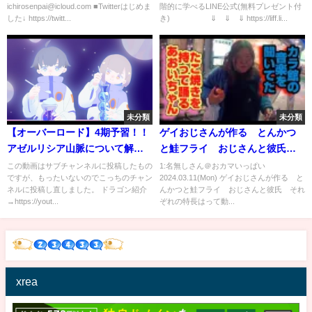
ichirosenpai@icloud.com ■Twitterはじめま
階的に学べるLINE公式(無料プレゼント付
キセイインコ野鳥ペット癒し癒
昇トレンド相場 FX】
した↓ https://twitt...
き) ⇓ ⇓ ⇓ https://liff.li...
すおもしろ面白笑い笑えるかわ
いい可愛い動画映像
未分類
未分類
【オーバーロード】4期予習！！
ゲイおじさんが作る とんかつ
アゼルリシア山脈について解説
と鮭フライ おじさんと彼氏
【再掲】
それぞれの特長は
この動画はサブチャンネルに投稿したもの
1:名無しさん＠おカマいっぱい
ですが、もったいないのでこっちのチャン
2024.03.11(Mon) ゲイおじさんが作る と
ネルに投稿し直しました。 ドラゴン紹介
んかつと鮭フライ おじさんと彼氏 それ
→https://yout...
ぞれの特長はって動...
xrea