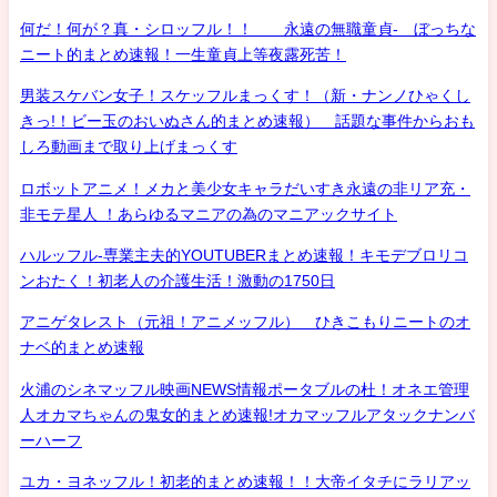
何だ！何が？真・シロッフル！！ 永遠の無職童貞- ぼっちな
ニート的まとめ速報！一生童貞上等夜露死苦！
男装スケバン女子！スケッフルまっくす！（新・ナンノひゃくし
きっ!！ビー玉のおいぬさん的まとめ速報） 話題な事件からおも
しろ動画まで取り上げまっくす
ロボットアニメ！メカと美少女キャラだいすき永遠の非リア充・
非モテ星人 ！あらゆるマニアの為のマニアックサイト
ハルッフル-専業主夫的YOUTUBERまとめ速報！キモデブロリコ
ンおたく！初老人の介護生活！激動の1750日
アニゲタレスト（元祖！アニメッフル） ひきこもりニートのオ
ナベ的まとめ速報
火浦のシネマッフル映画NEWS情報ポータブルの杜！オネエ管理
人オカマちゃんの鬼女的まとめ速報!オカマッフルアタックナンバ
ーハーフ
ユカ・ヨネッフル！初老的まとめ速報！！大帝イタチにラリアッ