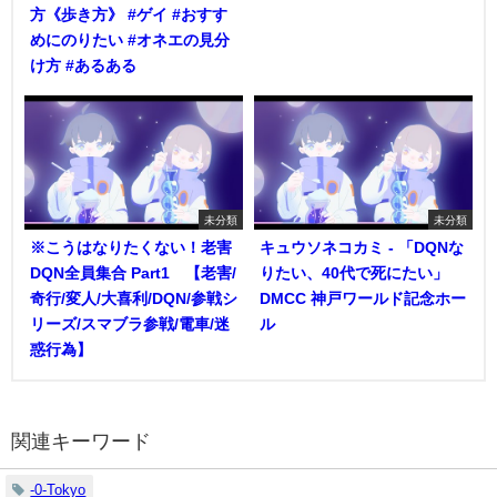
方《歩き方》 #ゲイ #おすす
めにのりたい #オネエの見分
け方 #あるある
未分類
未分類
※こうはなりたくない！老害
キュウソネコカミ - 「DQNな
DQN全員集合 Part1 【老害/
りたい、40代で死にたい」
奇行/変人/大喜利/DQN/参戦シ
DMCC 神戸ワールド記念ホー
リーズ/スマブラ参戦/電車/迷
ル
惑行為】
関連キーワード
-0-Tokyo