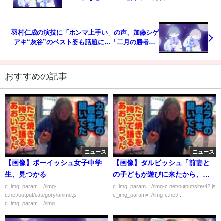
羽村仁成の演技に「ホンマ上手い」の声、加藤シゲ
アキ“灰谷”のベスト姿も話題に…「二月の勝者」5
話
おすすめの記事
ニュース
ニュース
【画像】ボーイッシュ女子中学
【画像】ダルビッシュ「前妻と
生、見つかる
の子どもが遊びに来たから、今
の子どもと遊ばせたわｗｗｗｗ
c_img_param=; //img-
c_img_param=; //img-c.net/output/site/42.js
c.net/output/category/anime.js
c_img_param=; //img-c.net/...
ｗ」
c_img_param=; //img...