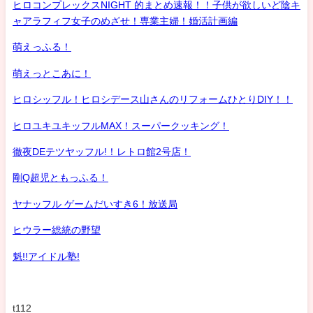
ヒロコンプレックスNIGHT 的まとめ速報！！子供が欲しいど陰キ
ャアラフィフ女子のめざせ！専業主婦！婚活計画編
萌えっふる！
萌えっとこあに！
ヒロシッフル！ヒロシデース山さんのリフォームひとりDIY！！
ヒロユキユキッフルMAX！スーパークッキング！
徹夜DEテツヤッフル!！レトロ館2号店！
剛Q超児ともっふる！
ヤナッフル ゲームだいすき6！放送局
ヒウラー総統の野望
魁!!アイドル塾!
t112