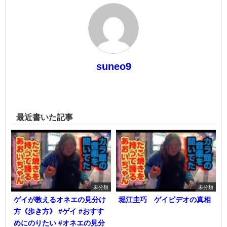
suneo9
最近書いた記事
未分類
未分類
ゲイが教えるオネエの見分け
堀江圭巧 ゲイビデオの真相
方《歩き方》 #ゲイ #おすす
めにのりたい #オネエの見分