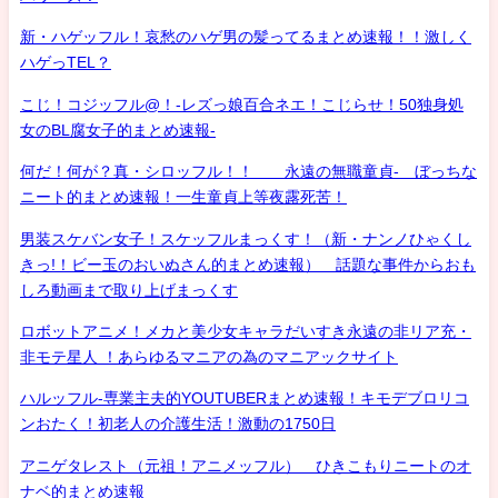
新・ハゲッフル！哀愁のハゲ男の髪ってるまとめ速報！！激しく
ハゲっTEL？
こじ！コジッフル@！-レズっ娘百合ネエ！こじらせ！50独身処
女のBL腐女子的まとめ速報-
何だ！何が？真・シロッフル！！ 永遠の無職童貞- ぼっちな
ニート的まとめ速報！一生童貞上等夜露死苦！
男装スケバン女子！スケッフルまっくす！（新・ナンノひゃくし
きっ!！ビー玉のおいぬさん的まとめ速報） 話題な事件からおも
しろ動画まで取り上げまっくす
ロボットアニメ！メカと美少女キャラだいすき永遠の非リア充・
非モテ星人 ！あらゆるマニアの為のマニアックサイト
ハルッフル-専業主夫的YOUTUBERまとめ速報！キモデブロリコ
ンおたく！初老人の介護生活！激動の1750日
アニゲタレスト（元祖！アニメッフル） ひきこもりニートのオ
ナベ的まとめ速報