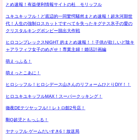
とめ速報！有益便利情報サイトの杜 モリッフル
ユキユキッフル！ど底辺的一同驚愕騒然まとめ速報！超氷河期世
代！人生の強制ロスカットですべてを失ったキグナス氷子の愛の
クリスタルキングボンビー脱出大作戦
ヒロコンプレックスNIGHT 的まとめ速報！！子供が欲しいど陰キ
ャアラフィフ女子のめざせ！専業主婦！婚活計画編
萌えっふる！
萌えっとこあに！
ヒロシッフル！ヒロシデース山さんのリフォームひとりDIY！！
ヒロユキユキッフルMAX！スーパークッキング！
徹夜DEテツヤッフル!！レトロ館2号店！
剛Q超児ともっふる！
ヤナッフル ゲームだいすき6！放送局