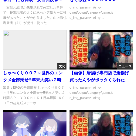
(2022年7月11日)
安倍元総理が銃撃されて死亡した事件
c_img_param=; //img-
で、銃撃現場の近くにあった選挙カーに弾
c.net/output/category/game.js
痕があったことが分かりました。山上徹也
c_img_param=; //img-...
容疑者（41）が犯行に使った...
文化
ニュース
しゃべくり００７～世界のエン
【画像】唐揚げ専門店で唐揚げ
タメ全部乗せ!!年末大笑い２時間
買ったんやがボッタくられた…
ＳＰ～[字]…の番組内容解析まと
出典：EPGの番組情報 しゃべくり００７
c_img_param=; //img-
～世界のエンタメ全部乗せ!!年末大笑い２
c.net/output/category/game.js
め
時間ＳＰ～ＹＯＳＨＩＫＩ日本帰国!!６０
c_img_param=; //img-...
０日の超厳戒ステーホ...