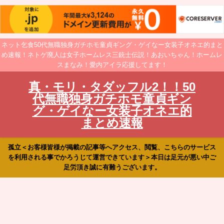
ネット乞食50代無職独身ガチホモ童貞ギング・ゲイなー女装子オネエ的まと
め速報！ネトゲ廃人は女子ホームレス三銃士伝説！あおいちゃん！ホームレ
スまなみ！愛内アイラ応援してます！
真・モリ・タダッフル2！！50
代無職独身ガチホモ童貞ギン
グ・ゲイなー女装子オネエ的
まとめ速報
孤立＜お客様皆様が掲載の記事等へアクセス、閲覧、こちらのサービス
を利用される事でかろうじて運営できています＞本日は足元が悪い中ご
足労頂き誠に有難うございます。