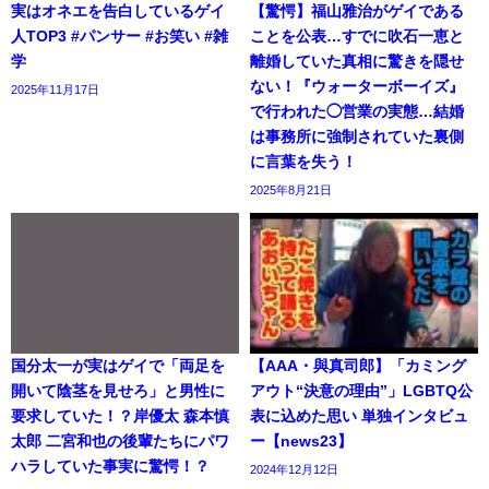
実はオネエを告白しているゲイ
【驚愕】福山雅治がゲイである
人TOP3 #パンサー #お笑い #雑
ことを公表…すでに吹石一恵と
学
離婚していた真相に驚きを隠せ
ない！『ウォーターボーイズ』
2025年11月17日
で行われた◯営業の実態…結婚
は事務所に強制されていた裏側
に言葉を失う！
2025年8月21日
国分太一が実はゲイで「両足を
【AAA・與真司郎】「カミング
開いて陰茎を見せろ」と男性に
アウト“決意の理由”」LGBTQ公
要求していた！？岸優太 森本慎
表に込めた思い 単独インタビュ
太郎 二宮和也の後輩たちにパワ
ー【news23】
ハラしていた事実に驚愕！？
2024年12月12日