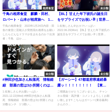
相席食堂
未分類
千鳥の相席食堂 麒麟・田村、
【BL】甘えた年下彼氏の誕生日
ロバート・山本が相席旅へ 1月
をサプライズでお祝い🥂 | 世界で
24日
1番だいすきな人へ | 同性カップ
千鳥の相席食堂 2023年1月24日内容：田
1:名無しさん＠おカマいっぱい
舎の食堂に芸能人が突然現れ相席をお願い
2022.06.20(Mon) 【BL】甘えた年下彼氏の
ル | ゲイカップル
したらどんなドラマが生まれるのか？出演
誕生日をサプライズでお祝い🥂 | 世界...
者：千鳥 ほか......
未分類
未分類
#神田沙也加さん転落死 情報錯
【ガーシー】47都道府県連続暴
綜 部屋の窓は3か所開くのは10
露ッ！！！！！！！！ 【東谷
数センチ 1つ開いていたので
義和/選挙/切り抜き】
1:名無しさん＠お腹いっぱい
ご視聴ありがとうございました。 チャン
2021.12.22(Wed) #神田沙也加さん転落
ネル登録・高評価・コメントよろしくお願
は?
死 情報錯綜 部屋の窓は3か所開くのは
い致します‼ こちらはガーシー(東谷義和)
10数センチ 1つ開い...
さんのラ...