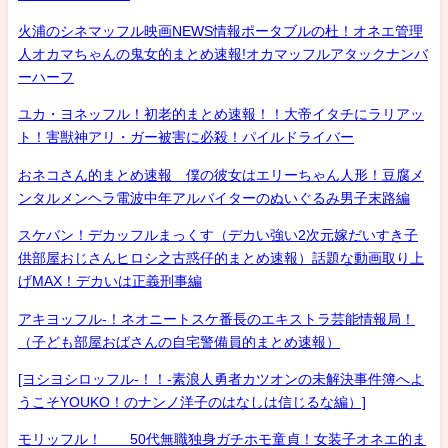
火浦のシネマッフル映画NEWS情報ポータブルの杜！オネエ管理
人オカマちゃんの鬼女的まとめ速報!オカマッフルアタックナンバ
ーハーフ
ユカ・ヨネッフル！初老的まとめ速報！！大帝イタチにラリアッ
ト！害獣神アリ・ガー被害に必殺！パイルドライバー
おネコさん的まとめ速報 僕の彼女はエリーちゃん人形！豆腐メ
ンタルメンヘラ電波中年アルバイターのぬいぐるみ男子末路編
スケバン！デカッフルまっくす（デカい強い2次元嫁だいすき子
供部屋おじさんヒロシ之古惑仔的まとめ速報）話題な動画取り上
げMAX！デカいは正義刑事編
アキヨッフル-！ネオニートスケ番長のエキストラ芸能情報局！
（子ども部屋おばさんの自宅警備員的まとめ速報）
[ヨシヨシロッフル-！！-素浪人勇者カツオンの未解決事件簿へよ
うこそYOUKO！のナンノ洋子のはなしは信じるな編）]
モリッフル！ 50代無職独身ガチホモ童貞！女装子オネエ的ま