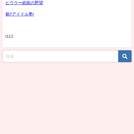
ヒウラー総統の野望
魁!!アイドル塾!
t112
koshirohiroko39jp All Rights Reserved.