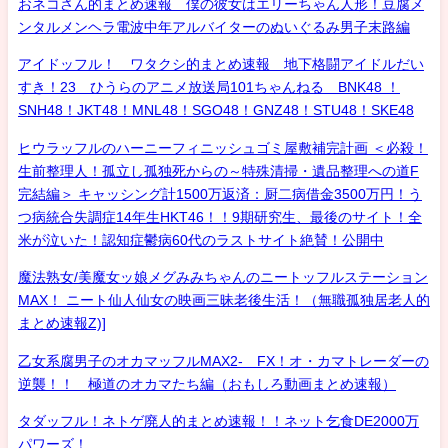
おネコさん的まとめ速報 僕の彼女はエリーちゃん人形！豆腐メ
ンタルメンヘラ電波中年アルバイターのぬいぐるみ男子末路編
アイドッフル！ ワタクシ的まとめ速報 地下格闘アイドルだい
すき！23 ひうらのアニメ放送局101ちゃんねる BNK48 ！
SNH48！JKT48！MNL48！SGO48！GNZ48！STU48！SKE48
ヒウラッフルのハーニーフィニッシュゴミ屋敷補完計画 ＜必殺！
生前整理人！孤立し孤独死からの～特殊清掃・遺品整理への道F
完結編＞ キャッシング計1500万返済：厨二病借金3500万円！う
つ病統合失調症14年生HKT46！！9期研究生、最後のサイト！全
米が泣いた！認知症鬱病60代のラストサイト絶賛！公開中
魔法熟女/美魔女ッ娘メグみみちゃんのニートッフルステーション
MAX！ ニート仙人仙女の映画三昧老後生活！（無職孤独居老人的
まとめ速報Z)]
乙女系腐男子のオカマッフルMAX2- FX！オ・カマトレーダーの
逆襲！！ 極道のオカマたち編（おもしろ動画まとめ速報）
タダッフル！ネトゲ廃人的まとめ速報！！ネット乞食DE2000万
パワーズ！