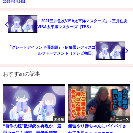
2025年6月24日
「2021三井住友VISA太平洋マスターズ」 - 三井住友
VISA太平洋マスターズ（TBS）
「グレートアイランド倶楽部」 - 伊藤園レディスゴ
ルフトーナメント（テレビ朝日）
おすすめの記事
未分類
ニュース
“自作の銃”散弾銃を再現か、選
無理やり赤ちゃんにバイバイさ
挙カーにも弾痕 安倍氏銃撃
せてる親ｗｗｗｗｗｗｗ