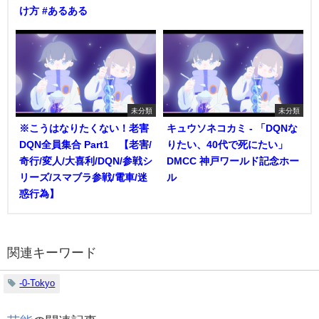
け方 #あるある
未分類
未分類
※こうはなりたくない！老害
キュウソネコカミ - 「DQNな
DQN全員集合 Part1 【老害/
りたい、40代で死にたい」
奇行/変人/大喜利/DQN/参戦シ
DMCC 神戸ワールド記念ホー
リーズ/スマブラ参戦/電車/迷
ル
惑行為】
関連キーワード
-0-Tokyo