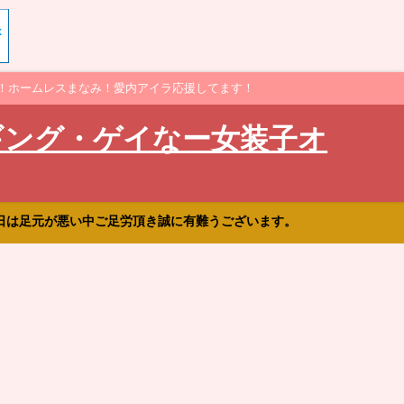
！ホームレスまなみ！愛内アイラ応援してます！
ギング・ゲイなー女装子オ
日は足元が悪い中ご足労頂き誠に有難うございます。