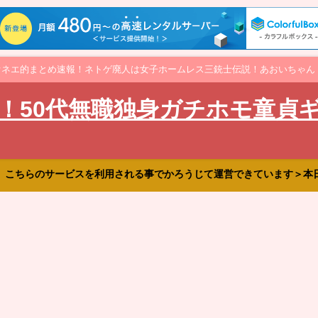
オネエ的まとめ速報！ネトゲ廃人は女子ホームレス三銃士伝説！あおいちゃん
！50代無職独身ガチホモ童貞
、こちらのサービスを利用される事でかろうじて運営できています＞本