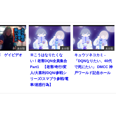
未分類
未分類
未分類
巧 ゲイビデオ
※こうはなりたくな
キュウソネコカミ -
い！老害DQN全員集合
「DQNなりたい、40代
Part1 【老害/奇行/変
で死にたい」 DMCC 神
人/大喜利/DQN/参戦シ
戸ワールド記念ホール
リーズ/スマブラ参戦/電
車/迷惑行為】