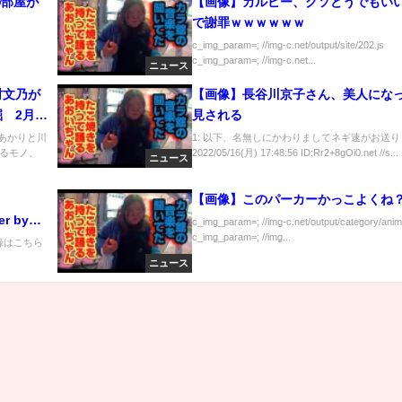
の部屋が
【画像】カルビー、クソどうでもい
で謝罪ｗｗｗｗｗｗ
c_img_param=; //img-c.net/output/site/202.js
c_img_param=; //img-c.net...
ニュース
村文乃が
【画像】長谷川京子さん、美人にな
 2月
見される
村あかりと川
1: 以下、名無しにかわりましてネギ速がお送
るモノ、
2022/05/16(月) 17:48:56 ID:Rr2+8gOi0.net //s...
ニュース
【画像】このパーカーかっこよくね
r by
c_img_param=; //img-c.net/output/category/anim
c_img_param=; //img...
登録はこちら
ニュース