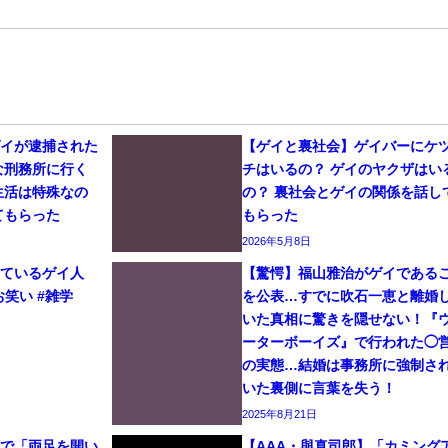
ゲイが逮捕された
【ゲイと裏社会】ゲイバーにケ
な刑務所に行く
チはいるの？ ゲイのヤクザはい
生活は特殊なの
の？ 裏社会とゲイの関係を話し
てもらった
もらった
2026年5月8日
しているゲイ人
【驚愕】福山雅治がゲイである
お笑い #雑学
を公表…すでに吹石一恵と離婚
いた真相に驚きを隠せない！『
ーターボーイズ』で行われた◯
の実態…結婚は事務所に強制さ
いた裏側に言葉を失う！
2025年8月21日
イで「両足を開い
【AAA・與真司郎】「カミング