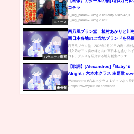
【画像】カタールの宿(1泊3万円)
コチラ
c_img_param=; //img-c.net/output/site/42.js
c_img_param=; //img-c.net/...
ニュース
西乃風ブラン堂 植村あかりと川
西日本各地のご当地ブランドを発掘
20日
西乃風ブラン堂 2023年2月20日内容：植
村文乃が三ツ廣政輝と共に西日本を盛り上げ
コト、グルメを紹介する地方創生バラエ...
バラエティ動画
【歌詞】[Alexandros]「Baby‘ｓ
Alright」六本木クラス 主題歌 cove
double
#Alexandros #六本木クラス ⬇︎チャンネル
♪ https://www.youtube.com/chan...
未分類