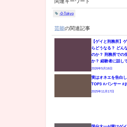
関連キーワード
-0-Tokyo
芸能
の関連記事
【ゲイと刑務所】
らどうなる？ どん
のか？ 刑務所での
か？ 経験者に話し
2026年5月16日
実はオネエを告白
TOP3 #パンサー #
2025年11月17日
国分太一が実はゲ