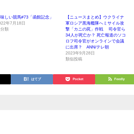
味しい競馬#73「函館記念」
【ニュースまとめ】ウクライナ
022年7月18日
軍ロシア黒海艦隊へミサイル攻
未分類
撃「カニの罠」作戦 司令官ら
34人が死亡か？ 死亡報道のソコ
ロフ司令官がオンラインで会議
に出席？ ANN/テレ朝
2023年9月28日
類似投稿
はてブ
Pocket
Feedly