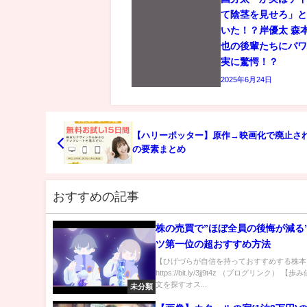
て陰茎を見せろ」
いた！？岸優太 森
也の後輩たちにパ
実に驚愕！？
2025年6月24日
【ハリーポッター】原作→映画化で廃止され
の要素まとめ
おすすめの記事
株の売買で”ほぼ全員の後悔が減る
ツ第一位の超おすすめ方法
【ひげづらが自信を持っておすすめする株本
https://bit.ly/3jj9t4z （ブログリンク） 
文を探すオス...
未分類