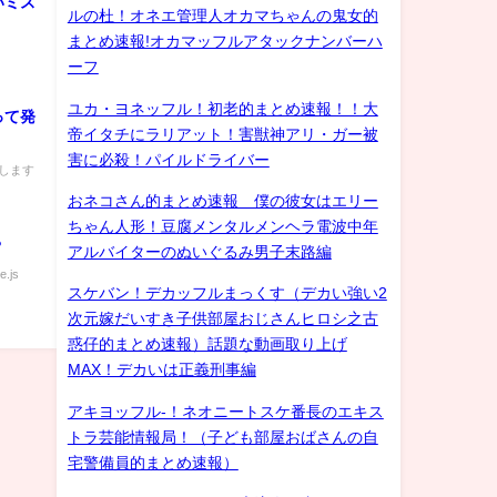
いミス
ルの杜！オネエ管理人オカマちゃんの鬼女的
まとめ速報!オカマッフルアタックナンバーハ
ーフ
ユカ・ヨネッフル！初老的まとめ速報！！大
って発
帝イタチにラリアット！害獣神アリ・ガー被
害に必殺！パイルドライバー
りします
おネコさん的まとめ速報 僕の彼女はエリー
ちゃん人形！豆腐メンタルメンヘラ電波中年
？
アルバイターのぬいぐるみ男子末路編
e.js
スケバン！デカッフルまっくす（デカい強い2
次元嫁だいすき子供部屋おじさんヒロシ之古
惑仔的まとめ速報）話題な動画取り上げ
MAX！デカいは正義刑事編
アキヨッフル-！ネオニートスケ番長のエキス
トラ芸能情報局！（子ども部屋おばさんの自
宅警備員的まとめ速報）