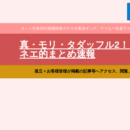
ネット乞食50代無職独身ガチホモ童貞ギング・ゲイなー女装子
真・モリ・タダッフル2！
ネエ的まとめ速報
孤立＜お客様皆様が掲載の記事等へアクセス、閲覧