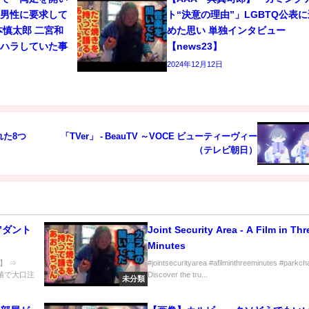
と男性に要求して
ト“決意の理由”」LGBTQ公表に
本慎太郎 二宮和
めた思い 単独インタビュー
ワハラしていた事
【news23】
2024年12月12日
た8つ
「TVer」 - BeauTV ～VOCE ビューティーヴィー
（テレビ朝日）
”ダント
Joint Security Area - A Film in Thr
Minutes
】 ⇒
#jointsecurityarea #afilminthreeminutes #parkc
【歩み値で大口注
Discover the tru...
未分類