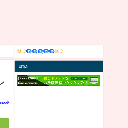
xrea
レ
uneo9