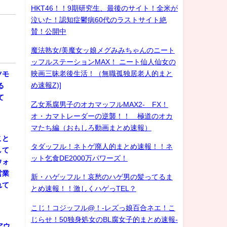
HKT46！！9期研究生、最後のサイト！全米が
泣いた！認知症鬱病60代のラストサイト絶
賛！公開中
魔法熟女/美魔女ッ娘メグみみちゃんのニート
ッフルステーションMAX！ ニート仙人仙女の
映画三昧老後生活！（無職孤独居老人的まと
ツモ
め速報Z)]
る
て
乙女系腐男子のオカマッフルMAX2- FX！
オ・カマトレーダーの逆襲！！ 極道のオカ
マたち編（おもしろ動画まとめ速報）
こと
タダッフル！ネトゲ廃人的まとめ速報！！ネ
して
ット乞食DE2000万パワーズ！
ウォ
営業
新・ハゲッフル！哀愁のハゲ男の髪ってるま
れて
とめ速報！！激しくハゲっTEL？
こじ！コジッフル@！-レズっ娘百合ネエ！こ
じらせ！50独身処女のBL腐女子的まとめ速報-
アウ