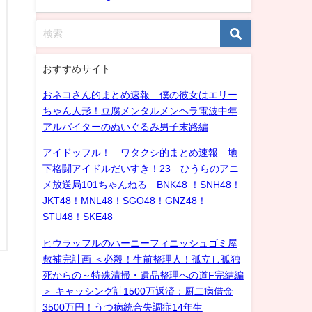
おすすめサイト
おネコさん的まとめ速報 僕の彼女はエリー
ちゃん人形！豆腐メンタルメンヘラ電波中年
アルバイターのぬいぐるみ男子末路編
アイドッフル！ ワタクシ的まとめ速報 地
下格闘アイドルだいすき！23 ひうらのアニ
メ放送局101ちゃんねる BNK48 ！SNH48！
JKT48！MNL48！SGO48！GNZ48！
STU48！SKE48
ヒウラッフルのハーニーフィニッシュゴミ屋
敷補完計画 ＜必殺！生前整理人！孤立し孤独
死からの～特殊清掃・遺品整理への道F完結編
＞ キャッシング計1500万返済：厨二病借金
3500万円！うつ病統合失調症14年生