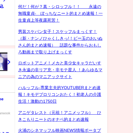
込
何だ！何が？真・シロッフル！！ 永遠の
無職童貞- ぼっちなニート的まとめ速報！一
生童貞上等夜露死苦！
男装スケバン女子！スケッフルまっくす！
（新・ナンノひゃくしきっ!！ビー玉のおいぬ
さん的まとめ速報） 話題な事件からおもし
ろ動画まで取り上げまっくす
ロボットアニメ！メカと美少女キャラだいす
き永遠の非リア充・非モテ星人 ！あらゆるマ
ニアの為のマニアックサイト
ハルッフル-専業主夫的YOUTUBERまとめ速
報！キモデブロリコンおたく！初老人の介護
ee
生活！激動の1750日
アニゲタレスト（元祖！アニメッフル） ひ
hanwook
きこもりニートのオナベ的まとめ速報
火浦のシネマッフル映画NEWS情報ポータブ