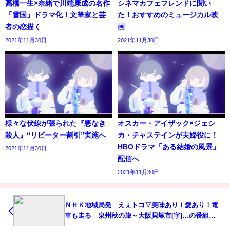
高橋一生×奈緒で川端康成の名作
シネマカフェフレンドに聞い
「雪国」ドラマ化！文筆家と芸
た！おすすめのミュージカル映
者の恋描く
画
2021年11月30日
2021年11月30日
様々な伏線が張られた『悪なき
オスカー・アイザック×ジェシ
殺人』“リピーター割引”実施へ
カ・チャステインが夫婦役に！
HBOドラマ「ある結婚の風景」
2021年11月30日
配信へ
2021年11月30日
ＮＨＫ地域局発 えぇトコ▽美味あり！愛あり！電
車も走る 泉州秋の旅～大阪貝塚市[字]…の番組内
容解析まとめ