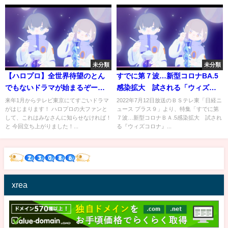
未分類
未分類
【ハロプロ】全世界待望のとん
すでに第７波…新型コロナBA.5
でもないドラマが始まるぞーー
感染拡大 試される「ウィズコ
ー！！！！【新ドラマ】
ロナ」の覚悟【日経プラス９】
来年1月からテレビ東京にてすごいドラマ
2022年7月12日放送のＢＳテレ東「日経ニ
がはじまります！ ハロプロの大ファンと
ュース プラス９」より、特集「すでに第
（2022年7月13日）
して、これはみなさんに知らせなければ！
７波…新型コロナＢＡ.5感染拡大 試され
と 今回立ち上がりました！...
る『ウィズコロナ』...
xrea