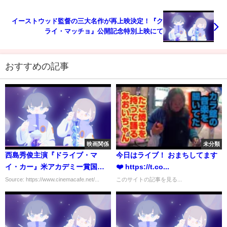
イーストウッド監督の三大名作が再上映決定！『ク
ライ・マッチョ』公開記念特別上映にて
おすすめの記事
映画関係
未分類
西島秀俊主演『ドライブ・マ
今日はライブ！ おまちしてます
イ・カー』米アカデミー賞国際
❤️ https://t.co...
長編映画賞部門の日本代表に！
Source: https://www.cinemacafe.net/...
このサイトの記事を見る...