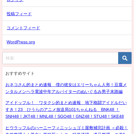
投稿フィード
コメントフィード
WordPress.org
おすすめサイト
おネコさん的まとめ速報 僕の彼女はエリーちゃん人形！豆腐メ
ンタルメンヘラ電波中年アルバイターのぬいぐるみ男子末路編
アイドッフル！ ワタクシ的まとめ速報 地下格闘アイドルだい
すき！23 ひうらのアニメ放送局101ちゃんねる BNK48 ！
SNH48！JKT48！MNL48！SGO48！GNZ48！STU48！SKE48
ヒウラッフルのハーニーフィニッシュゴミ屋敷補完計画 ＜必殺！