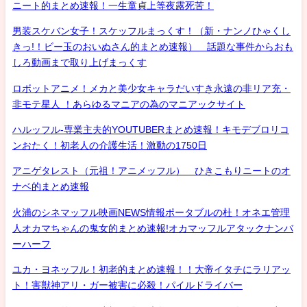
ニート的まとめ速報！一生童貞上等夜露死苦！
男装スケバン女子！スケッフルまっくす！（新・ナンノひゃくし
きっ!！ビー玉のおいぬさん的まとめ速報） 話題な事件からおも
しろ動画まで取り上げまっくす
ロボットアニメ！メカと美少女キャラだいすき永遠の非リア充・
非モテ星人 ！あらゆるマニアの為のマニアックサイト
ハルッフル-専業主夫的YOUTUBERまとめ速報！キモデブロリコ
ンおたく！初老人の介護生活！激動の1750日
アニゲタレスト（元祖！アニメッフル） ひきこもりニートのオ
ナベ的まとめ速報
火浦のシネマッフル映画NEWS情報ポータブルの杜！オネエ管理
人オカマちゃんの鬼女的まとめ速報!オカマッフルアタックナンバ
ーハーフ
ユカ・ヨネッフル！初老的まとめ速報！！大帝イタチにラリアッ
ト！害獣神アリ・ガー被害に必殺！パイルドライバー