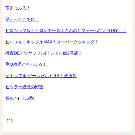
萌えっふる！
萌えっとこあに！
ヒロシッフル！ヒロシデース山さんのリフォームひとりDIY！！
ヒロユキユキッフルMAX！スーパークッキング！
徹夜DEテツヤッフル!！レトロ館2号店！
剛Q超児ともっふる！
ヤナッフル ゲームだいすき6！放送局
ヒウラー総統の野望
魁!!アイドル塾!
t112