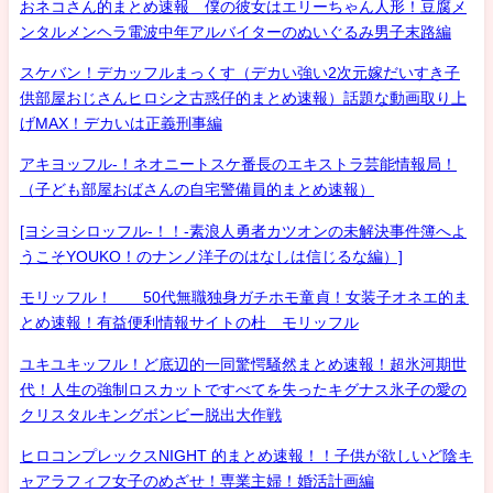
おネコさん的まとめ速報 僕の彼女はエリーちゃん人形！豆腐メ
ンタルメンヘラ電波中年アルバイターのぬいぐるみ男子末路編
スケバン！デカッフルまっくす（デカい強い2次元嫁だいすき子
供部屋おじさんヒロシ之古惑仔的まとめ速報）話題な動画取り上
げMAX！デカいは正義刑事編
アキヨッフル-！ネオニートスケ番長のエキストラ芸能情報局！
（子ども部屋おばさんの自宅警備員的まとめ速報）
[ヨシヨシロッフル-！！-素浪人勇者カツオンの未解決事件簿へよ
うこそYOUKO！のナンノ洋子のはなしは信じるな編）]
モリッフル！ 50代無職独身ガチホモ童貞！女装子オネエ的ま
とめ速報！有益便利情報サイトの杜 モリッフル
ユキユキッフル！ど底辺的一同驚愕騒然まとめ速報！超氷河期世
代！人生の強制ロスカットですべてを失ったキグナス氷子の愛の
クリスタルキングボンビー脱出大作戦
ヒロコンプレックスNIGHT 的まとめ速報！！子供が欲しいど陰キ
ャアラフィフ女子のめざせ！専業主婦！婚活計画編