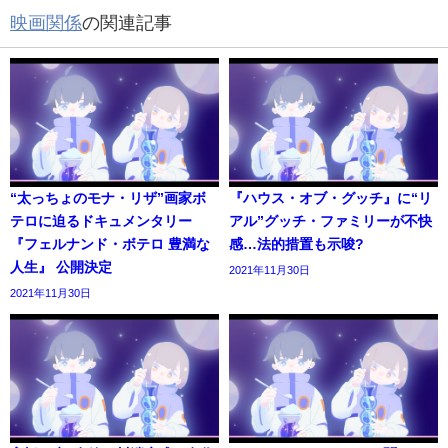
映画関係
の関連記事
“太っちょのモナ・リザ”画家ボ
『ハウス・オブ・グッチ』に“リ
テロに迫るドキュメンタリー
アル”グッチ・ファミリーが不快
『フェルナンド・ボテロ 豊満な
感…法的措置も示唆?
人生』 公開決定
2021年11月30日
2021年11月30日