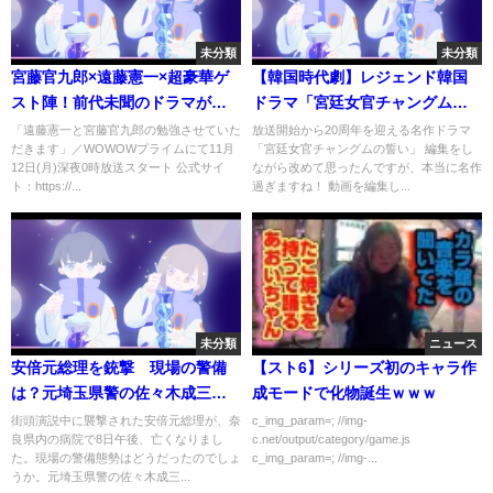
未分類
未分類
宮藤官九郎×遠藤憲一×超豪華ゲ
【韓国時代劇】レジェンド韓国
スト陣！前代未聞のドラマが幕
ドラマ「宮廷女官チャングムの
を開ける
誓い」の出演者の現在/イ･ヨン
「遠藤憲一と宮藤官九郎の勉強させていた
放送開始から20周年を迎える名作ドラマ
だきます」／WOWOWプライムにて11月
「宮廷女官チャングムの誓い」 編集をし
エ/チ･ジニ/イ･セヨン/ハン･ジミ
12日(月)深夜0時放送スタート 公式サイ
ながら改めて思ったんですが、本当に名作
ン/ヤン･ミギョン/イム･ホ/キョ
ト：https://...
過ぎますね！ 動画を編集し...
ン･ミリ/師任堂、色の日記/韓流
時代劇
未分類
ニュース
安倍元総理を銃撃 現場の警備
【スト6】シリーズ初のキャラ作
は？元埼玉県警の佐々木成三氏
成モードで化物誕生ｗｗｗ
に聞く(2022年7月8日)
街頭演説中に襲撃された安倍元総理が、奈
c_img_param=; //img-
良県内の病院で8日午後、亡くなりまし
c.net/output/category/game.js
た。現場の警備態勢はどうだったのでしょ
c_img_param=; //img-...
うか。元埼玉県警の佐々木成三...