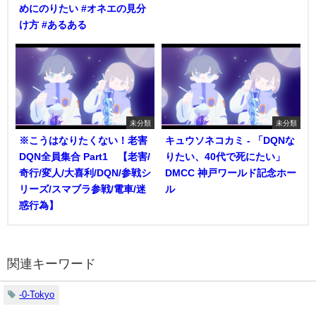
めにのりたい #オネエの見分
け方 #あるある
未分類
未分類
※こうはなりたくない！老害
キュウソネコカミ - 「DQNな
DQN全員集合 Part1 【老害/
りたい、40代で死にたい」
奇行/変人/大喜利/DQN/参戦シ
DMCC 神戸ワールド記念ホー
リーズ/スマブラ参戦/電車/迷
ル
惑行為】
関連キーワード
-0-Tokyo