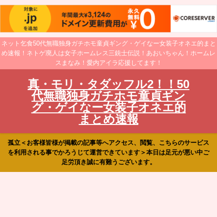
ネット乞食50代無職独身ガチホモ童貞ギング・ゲイなー女装子オネエ的まと
め速報！ネトゲ廃人は女子ホームレス三銃士伝説！あおいちゃん！ホームレ
スまなみ！愛内アイラ応援してます！
真・モリ・タダッフル2！！50
代無職独身ガチホモ童貞ギン
グ・ゲイなー女装子オネエ的
まとめ速報
孤立＜お客様皆様が掲載の記事等へアクセス、閲覧、こちらのサービス
を利用される事でかろうじて運営できています＞本日は足元が悪い中ご
足労頂き誠に有難うございます。