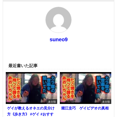
suneo9
最近書いた記事
未分類
未分類
ゲイが教えるオネエの見分け
堀江圭巧 ゲイビデオの真相
方《歩き方》 #ゲイ #おすす