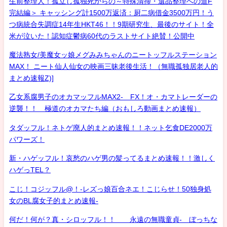
生前整理人！孤立し孤独死からの～特殊清掃・遺品整理への道F
完結編＞ キャッシング計1500万返済：厨二病借金3500万円！う
つ病統合失調症14年生HKT46！！9期研究生、最後のサイト！全
米が泣いた！認知症鬱病60代のラストサイト絶賛！公開中
魔法熟女/美魔女ッ娘メグみみちゃんのニートッフルステーション
MAX！ ニート仙人仙女の映画三昧老後生活！（無職孤独居老人的
まとめ速報Z)]
乙女系腐男子のオカマッフルMAX2- FX！オ・カマトレーダーの
逆襲！！ 極道のオカマたち編（おもしろ動画まとめ速報）
タダッフル！ネトゲ廃人的まとめ速報！！ネット乞食DE2000万
パワーズ！
新・ハゲッフル！哀愁のハゲ男の髪ってるまとめ速報！！激しく
ハゲっTEL？
こじ！コジッフル@！-レズっ娘百合ネエ！こじらせ！50独身処
女のBL腐女子的まとめ速報-
何だ！何が？真・シロッフル！！ 永遠の無職童貞- ぼっちな