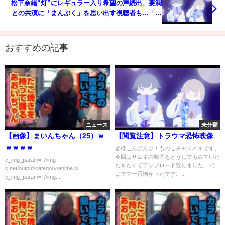
松下奈緒“灯”にレギュラー入り希望の声続出、要潤
との共演に「まんぷく」を思い出す視聴者も…「ド
クターX」5話
おすすめの記事
ニュース
未分類
【画像】まいんちゃん（25）ｗ
【閲覧注意】トラウマ恐怖映像
ｗｗｗｗ
皆様こんばんは！ものこチャンネルです。
今回はサムネの動画をどうしてもみていた
c_img_param=; //img-
だきたくてアップロード致しました。 今
c.net/output/category/anime.js
までで一番怖かったです。...
c_img_param=; //img...