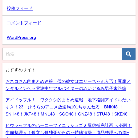
投稿フィード
コメントフィード
WordPress.org
おすすめサイト
おネコさん的まとめ速報 僕の彼女はエリーちゃん人形！豆腐メ
ンタルメンヘラ電波中年アルバイターのぬいぐるみ男子末路編
アイドッフル！ ワタクシ的まとめ速報 地下格闘アイドルだい
すき！23 ひうらのアニメ放送局101ちゃんねる BNK48 ！
SNH48！JKT48！MNL48！SGO48！GNZ48！STU48！SKE48
ヒウラッフルのハーニーフィニッシュゴミ屋敷補完計画 ＜必殺！
生前整理人！孤立し孤独死からの～特殊清掃・遺品整理への道F