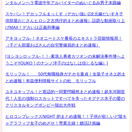
ンタルメンヘラ電波中年アルバイターのぬいぐるみ男子末路編
スケバン！デカッフルまっくす（デカい強い2次元嫁だいすき子
供部屋おじさんヒロシ之古惑仔的まとめ速報）話題な動画取り上
げMAX！デカいは正義刑事編
アキヨッフル-！ネオニートスケ番長のエキストラ芸能情報局！
（子ども部屋おばさんの自宅警備員的まとめ速報）
[ヨシヨシロッフル-！！-素浪人勇者カツオンの未解決事件簿へよ
うこそYOUKO！のナンノ洋子のはなしは信じるな編）]
モリッフル！ 50代無職独身ガチホモ童貞！女装子オネエ的ま
とめ速報！有益便利情報サイトの杜 モリッフル
ユキユキッフル！ど底辺的一同驚愕騒然まとめ速報！超氷河期世
代！人生の強制ロスカットですべてを失ったキグナス氷子の愛の
クリスタルキングボンビー脱出大作戦
ヒロコンプレックスNIGHT 的まとめ速報！！子供が欲しいど陰キ
ャアラフィフ女子のめざせ！専業主婦！婚活計画編