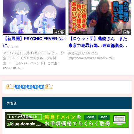
未分類
国際
【新展開】PSYCHIC FEVERつい
【ロケット団】蓮舫さん また
に、、、
東京で犯罪行為…東京都議会議
員「やり口は暴走族やピンクチ
アルバムを引っ提げ7月13日にデビュー決
続きを読む Source:
定！ EXILE TRIBEの新グループが誕
http://hamusoku.com/index.rdf...
ラシと同じですが、普通に犯罪
生！！ 【メンバーコメント】 この度、
だし笑えません。」
PSYCHIC F...
xrea