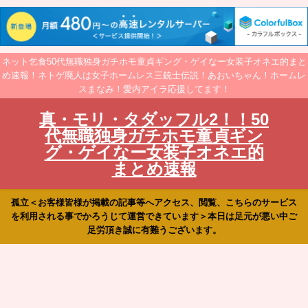
ネット乞食50代無職独身ガチホモ童貞ギング・ゲイなー女装子オネエ的まと
め速報！ネトゲ廃人は女子ホームレス三銃士伝説！あおいちゃん！ホームレ
スまなみ！愛内アイラ応援してます！
真・モリ・タダッフル2！！50
代無職独身ガチホモ童貞ギン
グ・ゲイなー女装子オネエ的
まとめ速報
孤立＜お客様皆様が掲載の記事等へアクセス、閲覧、こちらのサービス
を利用される事でかろうじて運営できています＞本日は足元が悪い中ご
足労頂き誠に有難うございます。