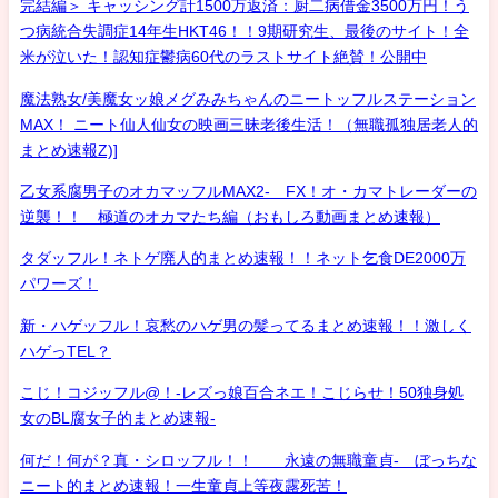
完結編＞ キャッシング計1500万返済：厨二病借金3500万円！う
つ病統合失調症14年生HKT46！！9期研究生、最後のサイト！全
米が泣いた！認知症鬱病60代のラストサイト絶賛！公開中
魔法熟女/美魔女ッ娘メグみみちゃんのニートッフルステーション
MAX！ ニート仙人仙女の映画三昧老後生活！（無職孤独居老人的
まとめ速報Z)]
乙女系腐男子のオカマッフルMAX2- FX！オ・カマトレーダーの
逆襲！！ 極道のオカマたち編（おもしろ動画まとめ速報）
タダッフル！ネトゲ廃人的まとめ速報！！ネット乞食DE2000万
パワーズ！
新・ハゲッフル！哀愁のハゲ男の髪ってるまとめ速報！！激しく
ハゲっTEL？
こじ！コジッフル@！-レズっ娘百合ネエ！こじらせ！50独身処
女のBL腐女子的まとめ速報-
何だ！何が？真・シロッフル！！ 永遠の無職童貞- ぼっちな
ニート的まとめ速報！一生童貞上等夜露死苦！