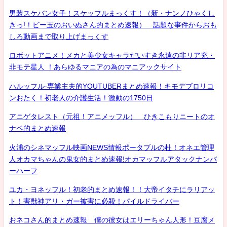
男装スケバン女子！スケッフルまっくす！（新・ナンノひゃくし
きっ!！ビー玉のおいぬさん的まとめ速報） 話題な事件からおも
しろ動画まで取り上げまっくす
ロボットアニメ！メカと美少女キャラだいすき永遠の非リア充・
非モテ星人 ！あらゆるマニアの為のマニアックサイト
ハルッフル-専業主夫的YOUTUBERまとめ速報！キモデブロリコ
ンおたく！初老人の介護生活！激動の1750日
アニゲタレスト（元祖！アニメッフル） ひきこもりニートのオ
ナベ的まとめ速報
火浦のシネマッフル映画NEWS情報ポータブルの杜！オネエ管理
人オカマちゃんの鬼女的まとめ速報!オカマッフルアタックナンバ
ーハーフ
ユカ・ヨネッフル！初老的まとめ速報！！大帝イタチにラリアッ
ト！害獣神アリ・ガー被害に必殺！パイルドライバー
おネコさん的まとめ速報 僕の彼女はエリーちゃん人形！豆腐メ