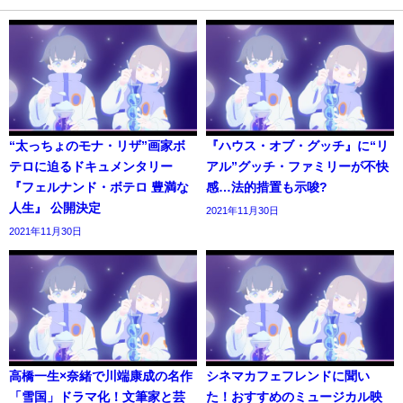
“太っちょのモナ・リザ”画家ボ
『ハウス・オブ・グッチ』に“リ
テロに迫るドキュメンタリー
アル”グッチ・ファミリーが不快
『フェルナンド・ボテロ 豊満な
感…法的措置も示唆?
人生』 公開決定
2021年11月30日
2021年11月30日
高橋一生×奈緒で川端康成の名作
シネマカフェフレンドに聞い
「雪国」ドラマ化！文筆家と芸
た！おすすめのミュージカル映