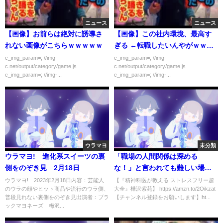
ニュース
ニュース
【画像】お前らは絶対に誘導さ
【画像】この社内環境、最高す
れない画像がこちらｗｗｗｗｗ
ぎる ←転職したいんやがｗｗｗ
ｗｗｗ
c_img_param=; //img-
c_img_param=; //img-
c.net/output/category/game.js
c.net/output/category/game.js
c_img_param=; //img-...
c_img_param=; //img-...
ウラマヨ
未分類
ウラマヨ! 進化系スイーツの裏
「職場の人間関係は深める
側をのぞき見 2月18日
な！」と言われても難しい場合
の対処法【精神科医・樺沢紫
ウラマヨ! 2023年2月18日内容：芸能人
【『精神科医が教える ストレスフリー超
のウラの顔やヒット商品や流行のウラ側、
大全』樺沢紫苑】 https://amzn.to/2Oikzat
苑】
普段見れない裏側をのぞき見出演者：ブラ
【チャンネル登録をお願いします】ht...
ックマヨネーズ 梅沢...