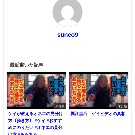
suneo9
最近書いた記事
未分類
未分類
ゲイが教えるオネエの見分け
堀江圭巧 ゲイビデオの真相
方《歩き方》 #ゲイ #おすす
めにのりたい #オネエの見分
け方 #あるある