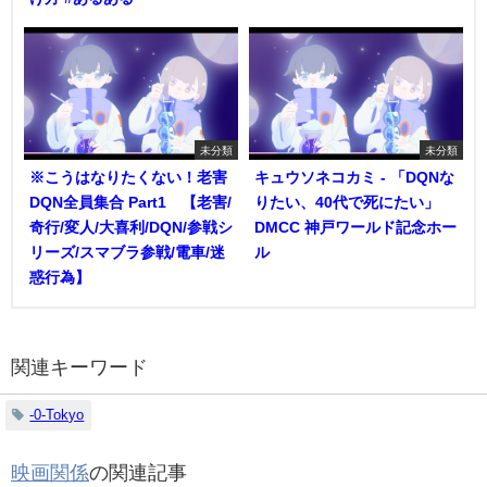
未分類
未分類
※こうはなりたくない！老害
キュウソネコカミ - 「DQNな
DQN全員集合 Part1 【老害/
りたい、40代で死にたい」
奇行/変人/大喜利/DQN/参戦シ
DMCC 神戸ワールド記念ホー
リーズ/スマブラ参戦/電車/迷
ル
惑行為】
関連キーワード
-0-Tokyo
映画関係
の関連記事