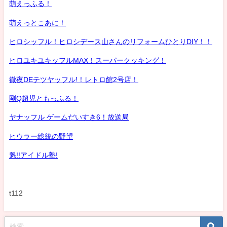
萌えっふる！
萌えっとこあに！
ヒロシッフル！ヒロシデース山さんのリフォームひとりDIY！！
ヒロユキユキッフルMAX！スーパークッキング！
徹夜DEテツヤッフル!！レトロ館2号店！
剛Q超児ともっふる！
ヤナッフル ゲームだいすき6！放送局
ヒウラー総統の野望
魁!!アイドル塾!
t112