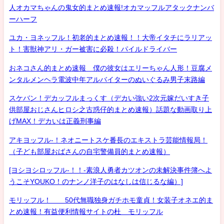
人オカマちゃんの鬼女的まとめ速報!オカマッフルアタックナンバ
ーハーフ
ユカ・ヨネッフル！初老的まとめ速報！！大帝イタチにラリアッ
ト！害獣神アリ・ガー被害に必殺！パイルドライバー
おネコさん的まとめ速報 僕の彼女はエリーちゃん人形！豆腐メ
ンタルメンヘラ電波中年アルバイターのぬいぐるみ男子末路編
スケバン！デカッフルまっくす（デカい強い2次元嫁だいすき子
供部屋おじさんヒロシ之古惑仔的まとめ速報）話題な動画取り上
げMAX！デカいは正義刑事編
アキヨッフル-！ネオニートスケ番長のエキストラ芸能情報局！
（子ども部屋おばさんの自宅警備員的まとめ速報）
[ヨシヨシロッフル-！！-素浪人勇者カツオンの未解決事件簿へよ
うこそYOUKO！のナンノ洋子のはなしは信じるな編）]
モリッフル！ 50代無職独身ガチホモ童貞！女装子オネエ的ま
とめ速報！有益便利情報サイトの杜 モリッフル