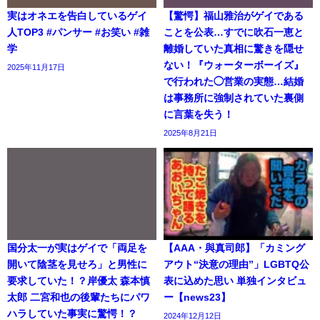
実はオネエを告白しているゲイ
【驚愕】福山雅治がゲイである
人TOP3 #パンサー #お笑い #雑
ことを公表…すでに吹石一恵と
学
離婚していた真相に驚きを隠せ
ない！『ウォーターボーイズ』
2025年11月17日
で行われた◯営業の実態…結婚
は事務所に強制されていた裏側
に言葉を失う！
2025年8月21日
国分太一が実はゲイで「両足を
【AAA・與真司郎】「カミング
開いて陰茎を見せろ」と男性に
アウト“決意の理由”」LGBTQ公
要求していた！？岸優太 森本慎
表に込めた思い 単独インタビュ
太郎 二宮和也の後輩たちにパワ
ー【news23】
ハラしていた事実に驚愕！？
2024年12月12日