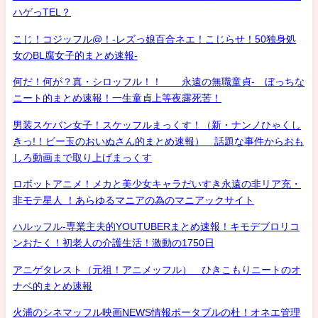
ハゲっTEL？
こじ！コジッフル@！-レズっ娘百合ネエ！こじらせ！50独身処
女のBL腐女子的まとめ速報-
何だ！何が？真・シロッフル！！ 永遠の無職童貞- ぼっちな
ニート的まとめ速報！一生童貞上等夜露死苦！
男装スケバン女子！スケッフルまっくす！（新・ナンノひゃくし
きっ!！ビー玉のおいぬさん的まとめ速報） 話題な事件からおも
しろ動画まで取り上げまっくす
ロボットアニメ！メカと美少女キャラだいすき永遠の非リア充・
非モテ星人 ！あらゆるマニアの為のマニアックサイト
ハルッフル-専業主夫的YOUTUBERまとめ速報！キモデブロリコ
ンおたく！初老人の介護生活！激動の1750日
アニゲタレスト（元祖！アニメッフル） ひきこもりニートのオ
ナベ的まとめ速報
火浦のシネマッフル映画NEWS情報ポータブルの杜！オネエ管理