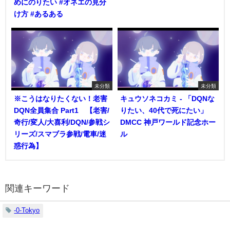
めにのりたい #オネエの見分
け方 #あるある
未分類
未分類
※こうはなりたくない！老害
キュウソネコカミ - 「DQNな
DQN全員集合 Part1 【老害/
りたい、40代で死にたい」
奇行/変人/大喜利/DQN/参戦シ
DMCC 神戸ワールド記念ホー
リーズ/スマブラ参戦/電車/迷
ル
惑行為】
関連キーワード
-0-Tokyo