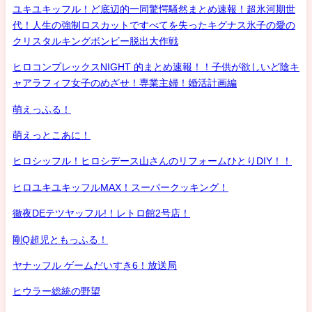
ユキユキッフル！ど底辺的一同驚愕騒然まとめ速報！超氷河期世
代！人生の強制ロスカットですべてを失ったキグナス氷子の愛の
クリスタルキングボンビー脱出大作戦
ヒロコンプレックスNIGHT 的まとめ速報！！子供が欲しいど陰キ
ャアラフィフ女子のめざせ！専業主婦！婚活計画編
萌えっふる！
萌えっとこあに！
ヒロシッフル！ヒロシデース山さんのリフォームひとりDIY！！
ヒロユキユキッフルMAX！スーパークッキング！
徹夜DEテツヤッフル!！レトロ館2号店！
剛Q超児ともっふる！
ヤナッフル ゲームだいすき6！放送局
ヒウラー総統の野望