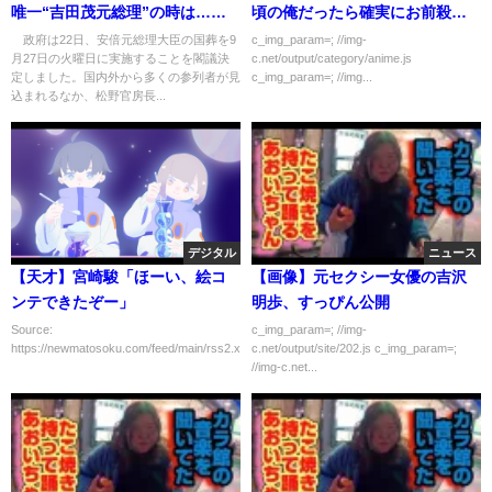
唯一“吉田茂元総理”の時は…
頃の俺だったら確実にお前殺し
(2022年7月22日)
てるわ」
政府は22日、安倍元総理大臣の国葬を9
c_img_param=; //img-
月27日の火曜日に実施することを閣議決
c.net/output/category/anime.js
定しました。国内外から多くの参列者が見
c_img_param=; //img...
込まれるなか、松野官房長...
デジタル
ニュース
【天才】宮崎駿「ほーい、絵コ
【画像】元セクシー女優の吉沢
ンテできたぞー」
明歩、すっぴん公開
Source:
c_img_param=; //img-
https://newmatosoku.com/feed/main/rss2.xml...
c.net/output/site/202.js c_img_param=;
//img-c.net...