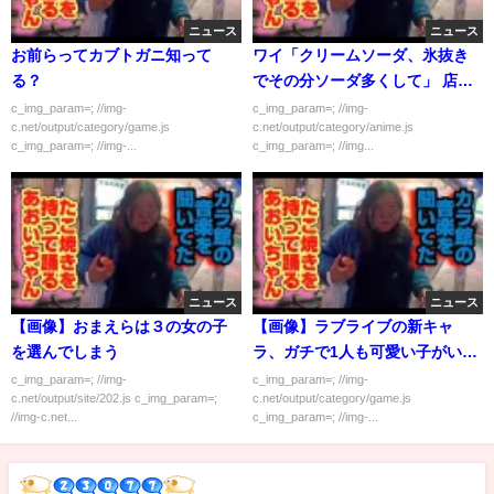
ニュース
ニュース
お前らってカブトガニ知って
ワイ「クリームソーダ、氷抜き
る？
でその分ソーダ多くして」 店員
「でも…」 ワイ「やれよぉ！」
c_img_param=; //img-
c_img_param=; //img-
c.net/output/category/game.js
c.net/output/category/anime.js
c_img_param=; //img-...
c_img_param=; //img...
ニュース
ニュース
【画像】おまえらは３の女の子
【画像】ラブライブの新キャ
を選んでしまう
ラ、ガチで1人も可愛い子がいな
い
c_img_param=; //img-
c_img_param=; //img-
c.net/output/site/202.js c_img_param=;
c.net/output/category/game.js
//img-c.net...
c_img_param=; //img-...