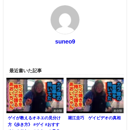
suneo9
最近書いた記事
未分類
未分類
ゲイが教えるオネエの見分け
堀江圭巧 ゲイビデオの真相
方《歩き方》 #ゲイ #おすす