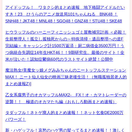
アイドッフル！ ワタクシ的まとめ速報 地下格闘アイドルだい
すき！23 ひうらのアニメ放送局101ちゃんねる BNK48 ！
SNH48！JKT48！MNL48！SGO48！GNZ48！STU48！SKE48
ヒウラッフルのハーニーフィニッシュゴミ屋敷補完計画 ＜必殺！
生前整理人！孤立し孤独死からの～特殊清掃・遺品整理への道F
完結編＞ キャッシング計1500万返済：厨二病借金3500万円！う
つ病統合失調症14年生HKT46！！9期研究生、最後のサイト！全
米が泣いた！認知症鬱病60代のラストサイト絶賛！公開中
魔法熟女/美魔女ッ娘メグみみちゃんのニートッフルステーション
MAX！ ニート仙人仙女の映画三昧老後生活！（無職孤独居老人的
まとめ速報Z)]
乙女系腐男子のオカマッフルMAX2- FX！オ・カマトレーダーの
逆襲！！ 極道のオカマたち編（おもしろ動画まとめ速報）
タダッフル！ネトゲ廃人的まとめ速報！！ネット乞食DE2000万
パワーズ！
新・ハゲッフル！哀愁のハゲ男の髪ってるまとめ速報！！激しく