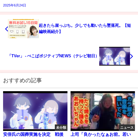
2025年6月24日
起きたら崖っぷち。少しでも動いたら墜落死。【短
編映画紹介】
「TVer」 - ぺこぱポジティブNEWS（テレビ朝日）
おすすめの記事
未分類
ニュース
安倍氏の国葬実施を決定 戦後
上司「良かったなぁお前。若い