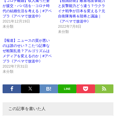
【コロナ離婚】収入減った妻
【祖国防衛】敵基地攻撃能力
が援交・パパ活を‥コロナ時
と反撃能力どう違う？ウクラ
代の結婚生活を考える｜#アベ
イナ戦争が日本を変える？元
プラ《アベマで放送中》
自衛隊海将＆陸将と議論｜
2021年12月19日
《アベマで放送中》
未分類
2022年7月8日
未分類
【報道】ニュースの質が悪い
のは誰のせい？こたつ記事な
ぜ粗製乱造？アルゴリズムは
メディアを変えるのか｜#アベ
プラ《アベマで放送中》
2022年7月31日
未分類
LINE
この記事を書いた人