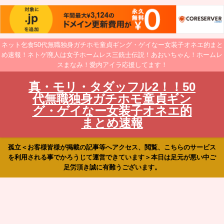
ネット乞食50代無職独身ガチホモ童貞ギング・ゲイなー女装子オネエ的まと
め速報！ネトゲ廃人は女子ホームレス三銃士伝説！あおいちゃん！ホームレ
スまなみ！愛内アイラ応援してます！
真・モリ・タダッフル2！！50
代無職独身ガチホモ童貞ギン
グ・ゲイなー女装子オネエ的
まとめ速報
孤立＜お客様皆様が掲載の記事等へアクセス、閲覧、こちらのサービス
を利用される事でかろうじて運営できています＞本日は足元が悪い中ご
足労頂き誠に有難うございます。