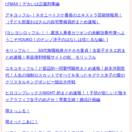
げMAX！デカいは正義刑事編
アキヨッフル-！ネオニートスケ番長のエキストラ芸能情報局！
（子ども部屋おばさんの自宅警備員的まとめ速報）
[ヨシヨシロッフル-！！-素浪人勇者カツオンの未解決事件簿へよ
うこそYOUKO！のナンノ洋子のはなしは信じるな編）]
モリッフル！ 50代無職独身ガチホモ童貞！女装子オネエ的ま
とめ速報！有益便利情報サイトの杜 モリッフル
ユキユキッフル！ど底辺的一同驚愕騒然まとめ速報！超氷河期世
代！人生の強制ロスカットですべてを失ったキグナス氷子の愛の
クリスタルキングボンビー脱出大作戦
ヒロコンプレックスNIGHT 的まとめ速報！！子供が欲しいど陰キ
ャアラフィフ女子のめざせ！専業主婦！婚活計画編
萌えっふる！
萌えっとこあに！