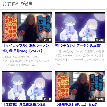
おすすめの記事
未分類
未分類
【ゲイカップル】深夜ラーメン
｢打つ手ない｣“プーチン氏反撃”
巡り🍥 日常Vlog【vol.21】
「｢打つ手ない｣“プーチン氏反撃”」の記事
内容はinfoseekニュース公式ページで見る
1:名無しさん＠おカマいっぱい
事が出来ます。 infoseekニュース公式サイ
2022.06.06(Mon) 【ゲイカップル】深夜ラ
トは...
ーメン巡り🍥 日常Vlog【vol.21...
未分類
未分類
【米国株】景気後退懸念強ま
【都知事選】追い上げる石丸