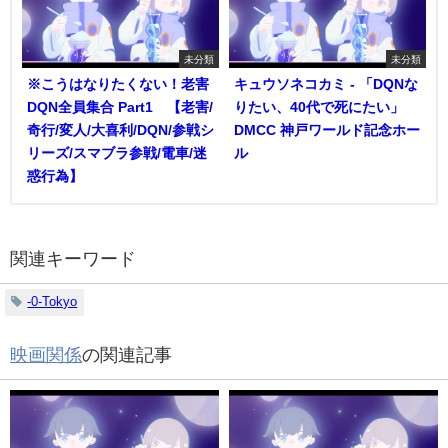
未分類
未分類
※こうはなりたくない！老害
キュウソネコカミ - 「DQNな
DQN全員集合 Part1 【老害/
りたい、40代で死にたい」
奇行/変人/大喜利/DQN/参戦シ
DMCC 神戸ワールド記念ホー
リーズ/スマブラ参戦/電車/迷
ル
惑行為】
関連キーワード
-0-Tokyo
映画関係
の関連記事