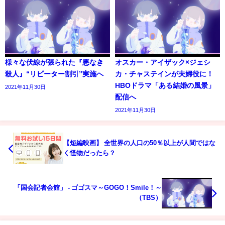
様々な伏線が張られた『悪なき
オスカー・アイザック×ジェシ
殺人』“リピーター割引”実施へ
カ・チャステインが夫婦役に！
HBOドラマ「ある結婚の風景」
2021年11月30日
配信へ
2021年11月30日
【短編映画】 全世界の人口の50％以上が人間ではな
く怪物だったら？
「国会記者会館」 - ゴゴスマ～GOGO！Smile！～
（TBS）