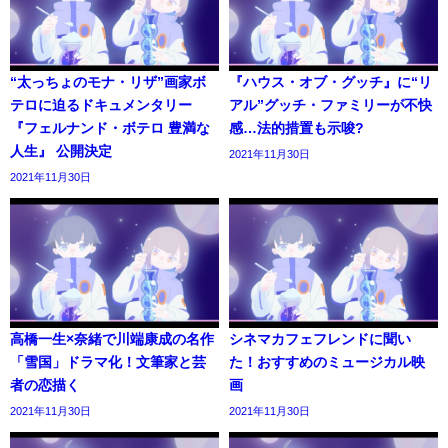
“太っちょのモナ・リザ”画家ボ
『ハウス・オブ・グッチ』に“リ
テロに迫るドキュメンタリー
アル”グッチ・ファミリーが不快
『フェルナンド・ボテロ 豊満な
感…法的措置も示唆?
人生』 公開決定
2021年11月30日
2021年11月30日
高橋一生×奈緒で川端康成の名作
シネマカフェフレンドに聞い
「雪国」ドラマ化！文筆家と芸
た！おすすめのミュージカル映
者の恋描く
画
2021年11月30日
2021年11月30日