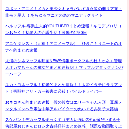
ロボットアニメ！メカと美少女キャラだいすき永遠の非リア充・
非モテ星人 ！あらゆるマニアの為のマニアックサイト
ハルッフル-専業主夫的YOUTUBERまとめ速報！キモデブロリコ
ンおたく！初老人の介護生活！激動の1750日
アニゲタレスト（元祖！アニメッフル） ひきこもりニートのオ
ナベ的まとめ速報
火浦のシネマッフル映画NEWS情報ポータブルの杜！オネエ管理
人オカマちゃんの鬼女的まとめ速報!オカマッフルアタックナンバ
ーハーフ
ユカ・ヨネッフル！初老的まとめ速報！！大帝イタチにラリアッ
ト！害獣神アリ・ガー被害に必殺！パイルドライバー
おネコさん的まとめ速報 僕の彼女はエリーちゃん人形！豆腐メ
ンタルメンヘラ電波中年アルバイターのぬいぐるみ男子末路編
スケバン！デカッフルまっくす（デカい強い2次元嫁だいすき子
供部屋おじさんヒロシ之古惑仔的まとめ速報）話題な動画取り上