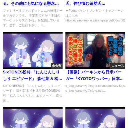
る。その他にも気になる懸念が
氏、伸び悩む蓮舫氏
台頭【7/1 マーケット見通し】
#newspicks #都知事選
ファミリーオフィスドットコムの無料メー
▼Pontaポイントプレゼントキャンペーン
ルマガジンです。 不定期ですが「本日の
はこちら
マーケットリスク予報」を配信していま
https://camp.auone.jp/campaign/e88dcc802c3
す。是非、ご登録下さい。 h...
未分類
ニュース
SixTONES松村 「にんじんしり
【画像】バーキンから日米バー
しり エピソード」 森七菜 & 松村
ガー『KYOTOワッパー』日本限
北斗
定発売！ウェンディーズでは高
SixTONES松村 「にんじんしりしり エピ
c_img_param=; //img-c.net/output/site/42.js
ソード」 森七菜 & 松村北斗SixTONES松
c_img_param=; //img-c.net/...
級バーガーｗｗｗｗｗ
村 「にんじんしりしり エピソード」 森七
菜 ...