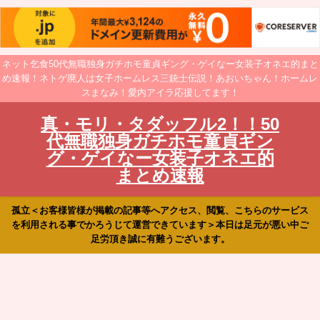
ネット乞食50代無職独身ガチホモ童貞ギング・ゲイなー女装子オネエ的まと
め速報！ネトゲ廃人は女子ホームレス三銃士伝説！あおいちゃん！ホームレ
スまなみ！愛内アイラ応援してます！
真・モリ・タダッフル2！！50
代無職独身ガチホモ童貞ギン
グ・ゲイなー女装子オネエ的
まとめ速報
孤立＜お客様皆様が掲載の記事等へアクセス、閲覧、こちらのサービス
を利用される事でかろうじて運営できています＞本日は足元が悪い中ご
足労頂き誠に有難うございます。