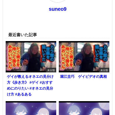
suneo9
最近書いた記事
未分類
未分類
ゲイが教えるオネエの見分け
堀江圭巧 ゲイビデオの真相
方《歩き方》 #ゲイ #おすす
めにのりたい #オネエの見分
け方 #あるある