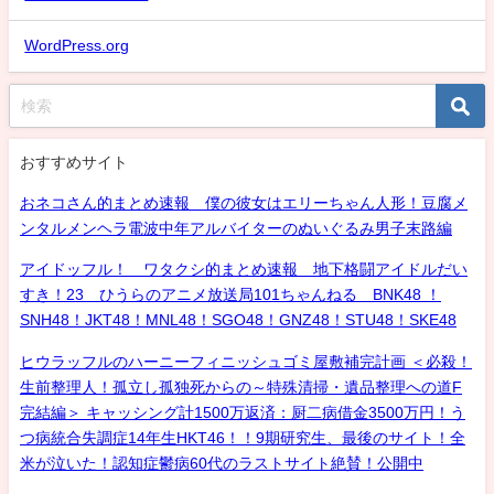
WordPress.org
おすすめサイト
おネコさん的まとめ速報 僕の彼女はエリーちゃん人形！豆腐メ
ンタルメンヘラ電波中年アルバイターのぬいぐるみ男子末路編
アイドッフル！ ワタクシ的まとめ速報 地下格闘アイドルだい
すき！23 ひうらのアニメ放送局101ちゃんねる BNK48 ！
SNH48！JKT48！MNL48！SGO48！GNZ48！STU48！SKE48
ヒウラッフルのハーニーフィニッシュゴミ屋敷補完計画 ＜必殺！
生前整理人！孤立し孤独死からの～特殊清掃・遺品整理への道F
完結編＞ キャッシング計1500万返済：厨二病借金3500万円！う
つ病統合失調症14年生HKT46！！9期研究生、最後のサイト！全
米が泣いた！認知症鬱病60代のラストサイト絶賛！公開中