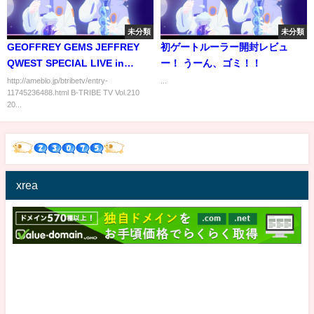
未分類
未分類
GEOFFREY GEMS JEFFREY
初ゲートルーラー開封レビュ
QWEST SPECIAL LIVE in
ー！ うーん、ゴミ！！
KYOTO［B-TRIBE TV
http://ameblo.jp/btribetv/entry-
...
11745236488.html B-TRIBE TV Vol.210
vol.210］
20...
xrea