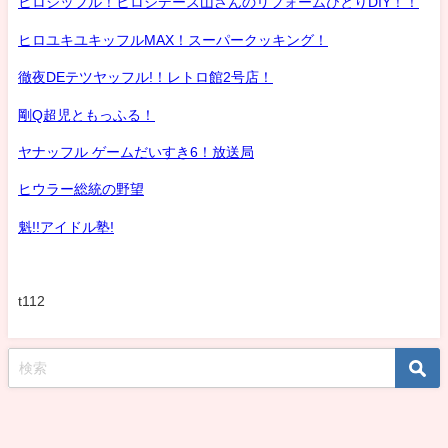
ヒロシッフル！ヒロシデース山さんのリフォームひとりDIY！！
ヒロユキユキッフルMAX！スーパークッキング！
徹夜DEテツヤッフル!！レトロ館2号店！
剛Q超児ともっふる！
ヤナッフル ゲームだいすき6！放送局
ヒウラー総統の野望
魁!!アイドル塾!
t112