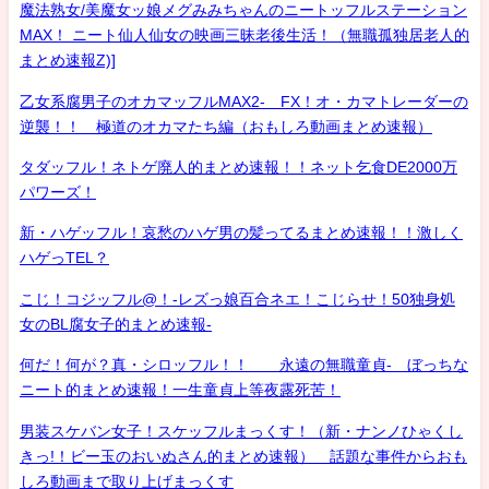
魔法熟女/美魔女ッ娘メグみみちゃんのニートッフルステーション
MAX！ ニート仙人仙女の映画三昧老後生活！（無職孤独居老人的
まとめ速報Z)]
乙女系腐男子のオカマッフルMAX2- FX！オ・カマトレーダーの
逆襲！！ 極道のオカマたち編（おもしろ動画まとめ速報）
タダッフル！ネトゲ廃人的まとめ速報！！ネット乞食DE2000万
パワーズ！
新・ハゲッフル！哀愁のハゲ男の髪ってるまとめ速報！！激しく
ハゲっTEL？
こじ！コジッフル@！-レズっ娘百合ネエ！こじらせ！50独身処
女のBL腐女子的まとめ速報-
何だ！何が？真・シロッフル！！ 永遠の無職童貞- ぼっちな
ニート的まとめ速報！一生童貞上等夜露死苦！
男装スケバン女子！スケッフルまっくす！（新・ナンノひゃくし
きっ!！ビー玉のおいぬさん的まとめ速報） 話題な事件からおも
しろ動画まで取り上げまっくす