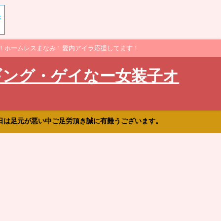
！ホームレスまなみ！愛内アイラ応援してます！
ギング・ゲイなー女装子オ
日は足元が悪い中ご足労頂き誠に有難うございます。