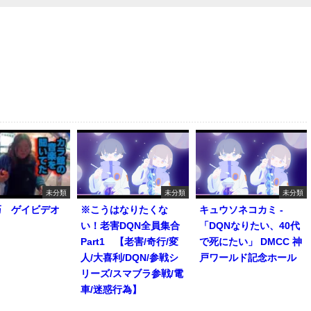
未分類
未分類
未分類
巧 ゲイビデオ
※こうはなりたくな
キュウソネコカミ -
い！老害DQN全員集合
「DQNなりたい、40代
Part1 【老害/奇行/変
で死にたい」 DMCC 神
人/大喜利/DQN/参戦シ
戸ワールド記念ホール
リーズ/スマブラ参戦/電
車/迷惑行為】