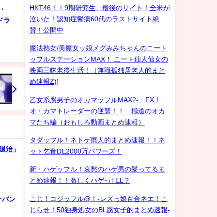
HKT46！！9期研究生、最後のサイト！全米が
・
泣いた！認知症鬱病60代のラストサイト絶
ドラ
賛！公開中
魔法熟女/美魔女ッ娘メグみみちゃんのニート
ッフルステーションMAX！ ニート仙人仙女の
映画三昧老後生活！（無職孤独居老人的まと
め速報Z)]
乙女系腐男子のオカマッフルMAX2- FX！
オ・カマトレーダーの逆襲！！ 極道のオカ
マたち編（おもしろ動画まとめ速報）
タダッフル！ネトゲ廃人的まとめ速報！！ネ
退治」
ット乞食DE2000万パワーズ！
新・ハゲッフル！哀愁のハゲ男の髪ってるま
とめ速報！！激しくハゲっTEL？
こじ！コジッフル@！-レズっ娘百合ネエ！こ
ケバン
じらせ！50独身処女のBL腐女子的まとめ速報-