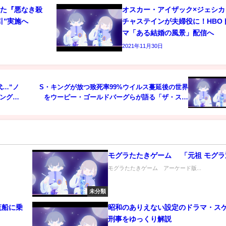
れた『悪なき殺
オスカー・アイザック×ジェシカ
引”実施へ
チャステインが夫婦役に！HBO
マ「ある結婚の風景」配信へ
2021年11月30日
…“ノ
S・キングが放つ致死率99%ウイルス蔓延後の世界
ング』
をウーピー・ゴールドバーグらが語る「ザ・スタ
ンド」
モグラたたきゲーム 「元祖 モグラ
モグラたたきゲーム アーケード版...
未分類
覧船に乗
昭和のありえない設定のドラマ・ス
刑事をゆっくり解説