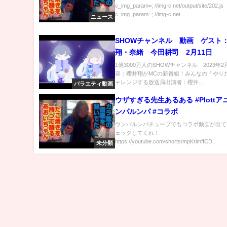
c_img_param=; //img-c.net/output/site/202.js
c_img_param=; //img-c.net...
ニュース
SHOWチャンネル 動画 ゲスト
翔・奈緒 今田耕司 2月11日
1億3000万人のSHOWチャンネル 2023年2
容：櫻井翔がMCの新番組！みんなの「やり
ャレンジする放送局出演者：櫻井...
バラエティ動画
ウザすぎる先生あるある #Plottア
ンパルンパ #コラボ
ウンパルンパチューブでもコラボ動画が出て
ェックしてくれ！
https://youtube.com/shorts/mpKrimffCD...
未分類