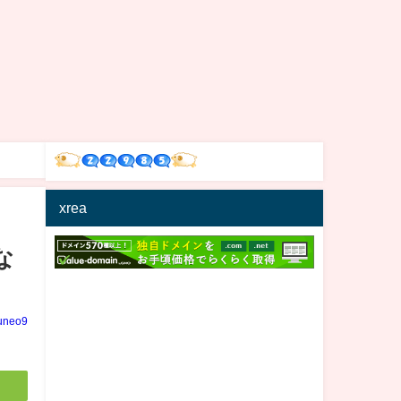
xrea
な
uneo9