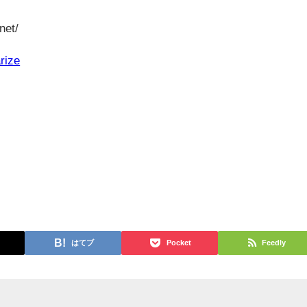
net/
rize
はてブ
Pocket
Feedly