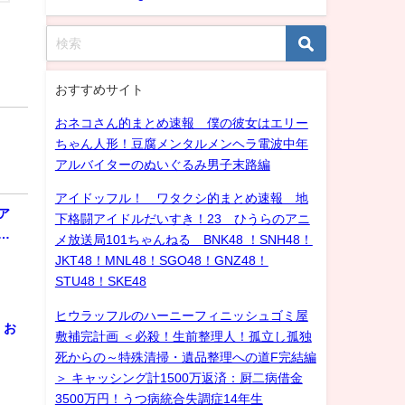
おすすめサイト
おネコさん的まとめ速報 僕の彼女はエリー
ちゃん人形！豆腐メンタルメンヘラ電波中年
アルバイターのぬいぐるみ男子末路編
アイドッフル！ ワタクシ的まとめ速報 地
ア
下格闘アイドルだいすき！23 ひうらのアニ
…
メ放送局101ちゃんねる BNK48 ！SNH48！
JKT48！MNL48！SGO48！GNZ48！
STU48！SKE48
ヒウラッフルのハーニーフィニッシュゴミ屋
！お
敷補完計画 ＜必殺！生前整理人！孤立し孤独
死からの～特殊清掃・遺品整理への道F完結編
＞ キャッシング計1500万返済：厨二病借金
3500万円！うつ病統合失調症14年生