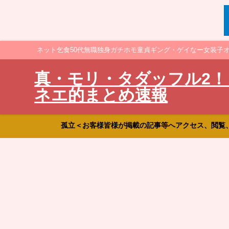
ネット乞食50代無職独身ガチホモ童貞ギング・ゲイなー女装子
真・モリ・タダッフル2！
ネエ的まとめ速報
孤立＜お客様皆様が掲載の記事等へアクセス、閲覧