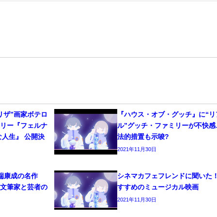
リザ”画家ボテロ
『ハウス・オブ・グッチ』に“リ
タリー『フェルナ
ル”グッチ・ファミリーが不快感
な人生』 公開決
法的措置も示唆?
2021年11月30日
端康成の名作
シネマカフェフレンドに聞いた
！文筆家と芸者の
すすめのミュージカル映画
2021年11月30日