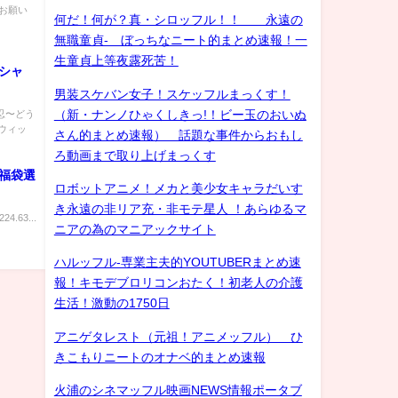
お願い
何だ！何が？真・シロッフル！！ 永遠の
無職童貞- ぼっちなニート的まとめ速報！一
生童貞上等夜露死苦！
シャ
男装スケバン女子！スケッフルまっくす！
（新・ナンノひゃくしきっ!！ビー玉のおいぬ
忍〜どう
ウィッ
さん的まとめ速報） 話題な事件からおもし
ろ動画まで取り上げまっくす
福袋選
ロボットアニメ！メカと美少女キャラだいす
き永遠の非リア充・非モテ星人 ！あらゆるマ
224.63...
ニアの為のマニアックサイト
ハルッフル-専業主夫的YOUTUBERまとめ速
報！キモデブロリコンおたく！初老人の介護
生活！激動の1750日
アニゲタレスト（元祖！アニメッフル） ひ
きこもりニートのオナベ的まとめ速報
火浦のシネマッフル映画NEWS情報ポータブ