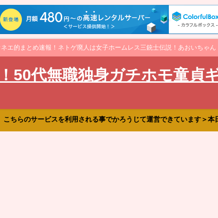
オネエ的まとめ速報！ネトゲ廃人は女子ホームレス三銃士伝説！あおいちゃん
！50代無職独身ガチホモ童貞
、こちらのサービスを利用される事でかろうじて運営できています＞本