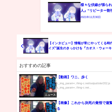
様々な伏線が張ら
人』“リピーター割
2021年11月30日
【インタビュー】情報が常にやってくる時代
イズ”誕生のきっかけを『カオス・ウォーキ
原作者が語る
おすすめの記事
【動画】ワニ、歩く
c_img_param=; //img-c.net/output/site/202.js
c_img_param=; //img-c.net...
ニュース
【画像】これから決死の覚悟で遊
る