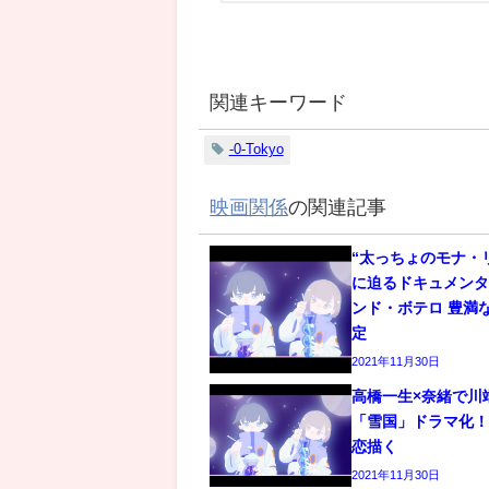
関連キーワード
-0-Tokyo
映画関係
の関連記事
“太っちょのモナ・
に迫るドキュメン
ンド・ボテロ 豊満
定
2021年11月30日
高橋一生×奈緒で川
「雪国」ドラマ化
恋描く
2021年11月30日