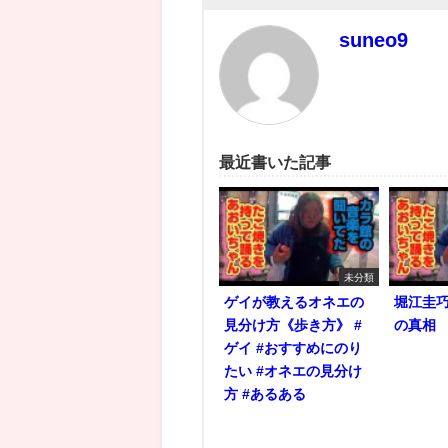
suneo9
最近書いた記事
未分類
ゲイが教えるオネエの
堀江圭
見分け方《歩き方》 #
の真相
ゲイ #おすすめにのり
たい #オネエの見分け
方 #あるある