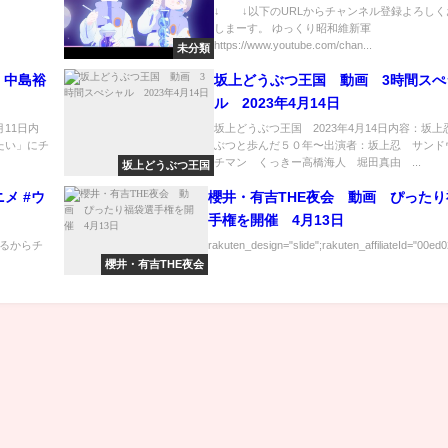
↓ ↓以下のURLからチャンネル登録よろしく
しまーす。 ゆっくり昭和維新軍
https://www.youtube.com/chan...
未分類
：中島裕
坂上どうぶつ王国 動画 3時間スぺ
ル 2023年4月14日
月11日内
坂上どうぶつ王国 2023年4月14日内容：坂上
たい」にチ
ぶつと歩んだ５０年〜出演者：坂上忍 サンド
チマン くっきー高橋海人 堀田真由 ...
坂上どうぶつ王国
ニメ #ウ
櫻井・有吉THE夜会 動画 ぴったり
手権を開催 4月13日
るからチ
rakuten_design="slide";rakuten_affiliateId="00ed0
櫻井・有吉THE夜会