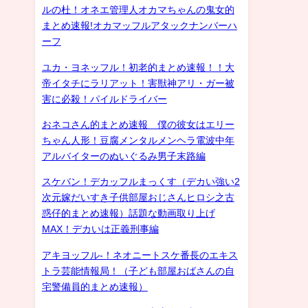
ルの杜！オネエ管理人オカマちゃんの鬼女的
まとめ速報!オカマッフルアタックナンバーハ
ーフ
ユカ・ヨネッフル！初老的まとめ速報！！大
帝イタチにラリアット！害獣神アリ・ガー被
害に必殺！パイルドライバー
おネコさん的まとめ速報 僕の彼女はエリー
ちゃん人形！豆腐メンタルメンヘラ電波中年
アルバイターのぬいぐるみ男子末路編
スケバン！デカッフルまっくす（デカい強い2
次元嫁だいすき子供部屋おじさんヒロシ之古
惑仔的まとめ速報）話題な動画取り上げ
MAX！デカいは正義刑事編
アキヨッフル-！ネオニートスケ番長のエキス
トラ芸能情報局！（子ども部屋おばさんの自
宅警備員的まとめ速報）