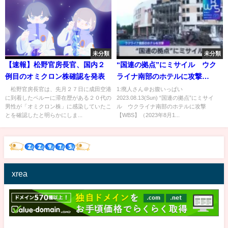
未分類
未分類
【速報】松野官房長官、国内２
“国連の拠点”にミサイル ウク
例目のオミクロン株確認を発表
ライナ南部のホテルに攻撃
【WBS】（2023年8月11日）
松野官房長官は、先月２７日に成田空港
1:廃人さん＠お腹いっぱい
に到着したペルーに滞在歴がある２０代の
2023.08.13(Sun) “国連の拠点”にミサイ
男性が「オミクロン株」に感染していたこ
ル ウクライナ南部のホテルに攻撃
とを確認したと明らかにしま...
【WBS】（2023年8月1...
xrea