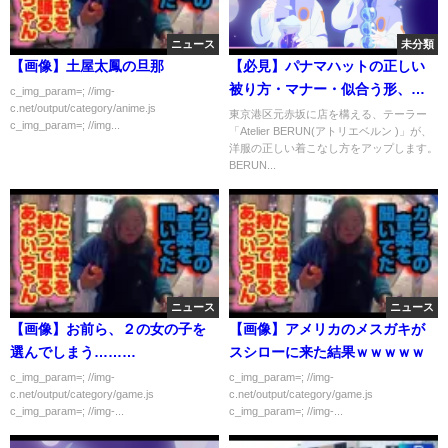
ニュース
未分類
【画像】土屋太鳳の旦那
【必見】パナマハットの正しい
被り方・マナー・似合う形、す
c_img_param=; //img-
c.net/output/category/anime.js
べて話します！
東京港区元赤坂に店を構える、テーラー
c_img_param=; //img...
「Atelier BERUN(アトリエベルン )」が、
洋服の正しい着こなし方をアップします。
BERUN...
ニュース
ニュース
【画像】お前ら、２の女の子を
【画像】アメリカのメスガキが
選んでしまう………
スシローに来た結果ｗｗｗｗｗ
c_img_param=; //img-
c_img_param=; //img-
c.net/output/category/game.js
c.net/output/category/game.js
c_img_param=; //img-...
c_img_param=; //img-...