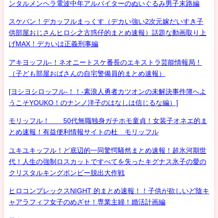
ンタルメンヘラ電波中年アルバイターのぬいぐるみ男子末路編
スケバン！デカッフルまっくす（デカい強い2次元嫁だいすき子
供部屋おじさんヒロシ之古惑仔的まとめ速報）話題な動画取り上
げMAX！デカいは正義刑事編
アキヨッフル-！ネオニートスケ番長のエキストラ芸能情報局！
（子ども部屋おばさんの自宅警備員的まとめ速報）
[ヨシヨシロッフル-！！-素浪人勇者カツオンの未解決事件簿へよ
うこそYOUKO！のナンノ洋子のはなしは信じるな編）]
モリッフル！ 50代無職独身ガチホモ童貞！女装子オネエ的ま
とめ速報！有益便利情報サイトの杜 モリッフル
ユキユキッフル！ど底辺的一同驚愕騒然まとめ速報！超氷河期世
代！人生の強制ロスカットですべてを失ったキグナス氷子の愛の
クリスタルキングボンビー脱出大作戦
ヒロコンプレックスNIGHT 的まとめ速報！！子供が欲しいど陰キ
ャアラフィフ女子のめざせ！専業主婦！婚活計画編