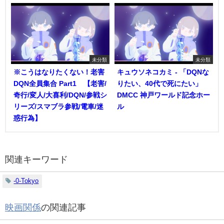
未分類
未分類
※こうはなりたくない！老害
キュウソネコカミ - 「DQNな
DQN全員集合 Part1 【老害/
りたい、40代で死にたい」
奇行/変人/大喜利/DQN/参戦シ
DMCC 神戸ワールド記念ホー
リーズ/スマブラ参戦/電車/迷
ル
惑行為】
関連キーワード
-0-Tokyo
映画関係
の関連記事