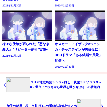
2021年11月30日
2021年11月30日
様々な伏線が張られた『悪なき
オスカー・アイザック×ジェシ
殺人』“リピーター割引”実施へ
カ・チャステインが夫婦役に！
HBOドラマ「ある結婚の風景」
2021年11月30日
配信へ
2021年11月30日
ＮＨＫ地域局発ＳＤＧｓ推し！茨城ＳＰ▽ＳＤＧｓ
×Ｚ世代イバラキから世界を動かせ[字] …の番組内容
解析まとめ
徹子の部屋 樫山文枝[字]…の番組内容解析まとめ