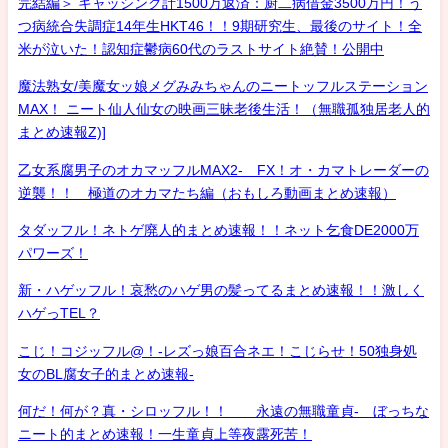
完結編＞ キャッシング計1500万返済：厨二病借金3500万円！う
つ病統合失調症14年生HKT46！！9期研究生、最後のサイト！全
米が泣いた！認知症鬱病60代のラストサイト絶賛！公開中
魔法熟女/美魔女ッ娘メグみみちゃんのニートッフルステーション
MAX！ ニート仙人仙女の映画三昧老後生活！（無職孤独居老人的
まとめ速報Z)]
乙女系腐男子のオカマッフルMAX2- FX！オ・カマトレーダーの
逆襲！！ 極道のオカマたち編（おもしろ動画まとめ速報）
タダッフル！ネトゲ廃人的まとめ速報！！ネット乞食DE2000万
パワーズ！
新・ハゲッフル！哀愁のハゲ男の髪ってるまとめ速報！！激しく
ハゲっTEL？
こじ！コジッフル@！-レズっ娘百合ネエ！こじらせ！50独身処
女のBL腐女子的まとめ速報-
何だ！何が？真・シロッフル！！ 永遠の無職童貞- ぼっちな
ニート的まとめ速報！一生童貞上等夜露死苦！