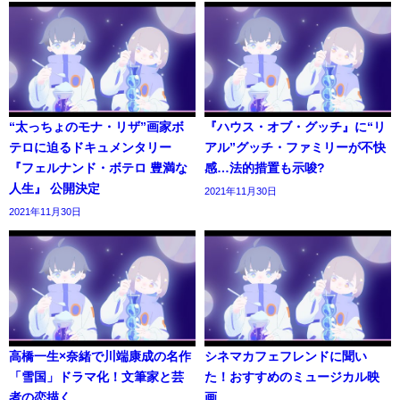
“太っちょのモナ・リザ”画家ボ
『ハウス・オブ・グッチ』に“リ
テロに迫るドキュメンタリー
アル”グッチ・ファミリーが不快
『フェルナンド・ボテロ 豊満な
感…法的措置も示唆?
人生』 公開決定
2021年11月30日
2021年11月30日
高橋一生×奈緒で川端康成の名作
シネマカフェフレンドに聞い
「雪国」ドラマ化！文筆家と芸
た！おすすめのミュージカル映
者の恋描く
画