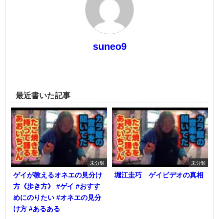
suneo9
最近書いた記事
未分類
未分類
ゲイが教えるオネエの見分け
堀江圭巧 ゲイビデオの真相
方《歩き方》 #ゲイ #おすす
めにのりたい #オネエの見分
け方 #あるある