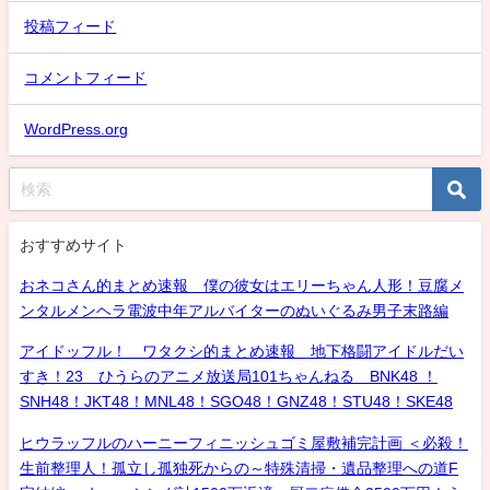
投稿フィード
コメントフィード
WordPress.org
おすすめサイト
おネコさん的まとめ速報 僕の彼女はエリーちゃん人形！豆腐メ
ンタルメンヘラ電波中年アルバイターのぬいぐるみ男子末路編
アイドッフル！ ワタクシ的まとめ速報 地下格闘アイドルだい
すき！23 ひうらのアニメ放送局101ちゃんねる BNK48 ！
SNH48！JKT48！MNL48！SGO48！GNZ48！STU48！SKE48
ヒウラッフルのハーニーフィニッシュゴミ屋敷補完計画 ＜必殺！
生前整理人！孤立し孤独死からの～特殊清掃・遺品整理への道F