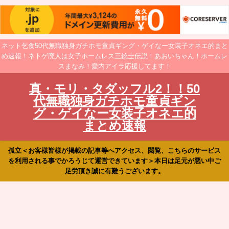
ネット乞食50代無職独身ガチホモ童貞ギング・ゲイなー女装子オネエ的まと
め速報！ネトゲ廃人は女子ホームレス三銃士伝説！あおいちゃん！ホームレ
スまなみ！愛内アイラ応援してます！
真・モリ・タダッフル2！！50
代無職独身ガチホモ童貞ギン
グ・ゲイなー女装子オネエ的
まとめ速報
孤立＜お客様皆様が掲載の記事等へアクセス、閲覧、こちらのサービス
を利用される事でかろうじて運営できています＞本日は足元が悪い中ご
足労頂き誠に有難うございます。