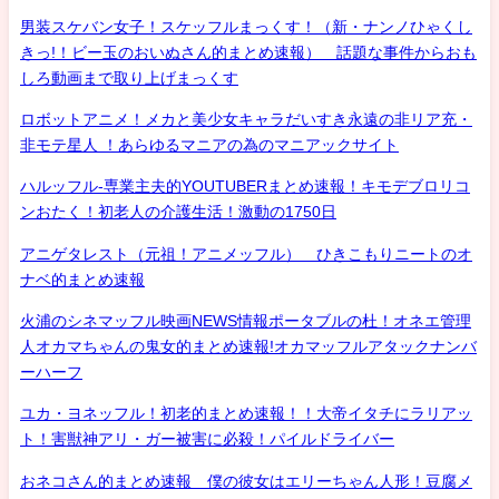
男装スケバン女子！スケッフルまっくす！（新・ナンノひゃくし
きっ!！ビー玉のおいぬさん的まとめ速報） 話題な事件からおも
しろ動画まで取り上げまっくす
ロボットアニメ！メカと美少女キャラだいすき永遠の非リア充・
非モテ星人 ！あらゆるマニアの為のマニアックサイト
ハルッフル-専業主夫的YOUTUBERまとめ速報！キモデブロリコ
ンおたく！初老人の介護生活！激動の1750日
アニゲタレスト（元祖！アニメッフル） ひきこもりニートのオ
ナベ的まとめ速報
火浦のシネマッフル映画NEWS情報ポータブルの杜！オネエ管理
人オカマちゃんの鬼女的まとめ速報!オカマッフルアタックナンバ
ーハーフ
ユカ・ヨネッフル！初老的まとめ速報！！大帝イタチにラリアッ
ト！害獣神アリ・ガー被害に必殺！パイルドライバー
おネコさん的まとめ速報 僕の彼女はエリーちゃん人形！豆腐メ