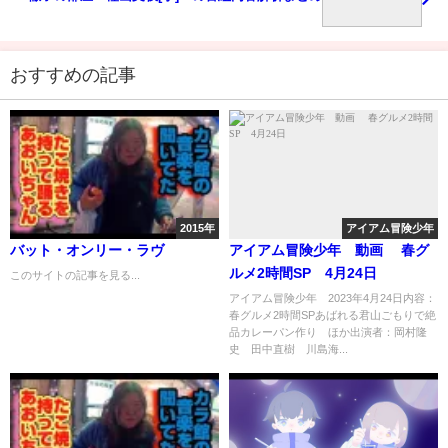
おすすめの記事
2015年
アイアム冒険少年
バット・オンリー・ラヴ
アイアム冒険少年 動画 春グ
ルメ2時間SP 4月24日
このサイトの記事を見る...
アイアム冒険少年 2023年4月24日内容：
春グルメ2時間SPあばれる君山ごもりで絶
品カレーパン作り ほか出演者：岡村隆
史 田中直樹 川島海...