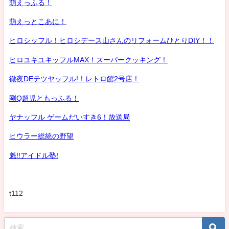
萌えっふる！
萌えっとこあに！
ヒロシッフル！ヒロシデース山さんのリフォームひとりDIY！！
ヒロユキユキッフルMAX！スーパークッキング！
徹夜DEテツヤッフル!！レトロ館2号店！
剛Q超児ともっふる！
ヤナッフル ゲームだいすき6！放送局
ヒウラー総統の野望
魁!!アイドル塾!
t112