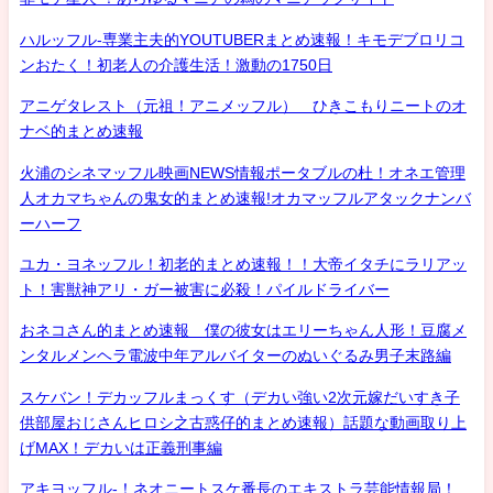
ハルッフル-専業主夫的YOUTUBERまとめ速報！キモデブロリコ
ンおたく！初老人の介護生活！激動の1750日
アニゲタレスト（元祖！アニメッフル） ひきこもりニートのオ
ナベ的まとめ速報
火浦のシネマッフル映画NEWS情報ポータブルの杜！オネエ管理
人オカマちゃんの鬼女的まとめ速報!オカマッフルアタックナンバ
ーハーフ
ユカ・ヨネッフル！初老的まとめ速報！！大帝イタチにラリアッ
ト！害獣神アリ・ガー被害に必殺！パイルドライバー
おネコさん的まとめ速報 僕の彼女はエリーちゃん人形！豆腐メ
ンタルメンヘラ電波中年アルバイターのぬいぐるみ男子末路編
スケバン！デカッフルまっくす（デカい強い2次元嫁だいすき子
供部屋おじさんヒロシ之古惑仔的まとめ速報）話題な動画取り上
げMAX！デカいは正義刑事編
アキヨッフル-！ネオニートスケ番長のエキストラ芸能情報局！