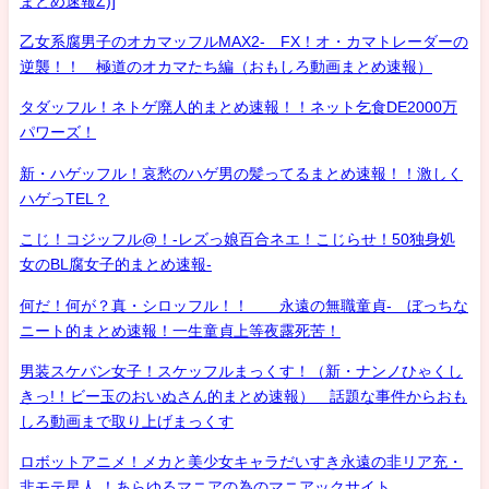
まとめ速報Z)]
乙女系腐男子のオカマッフルMAX2- FX！オ・カマトレーダーの
逆襲！！ 極道のオカマたち編（おもしろ動画まとめ速報）
タダッフル！ネトゲ廃人的まとめ速報！！ネット乞食DE2000万
パワーズ！
新・ハゲッフル！哀愁のハゲ男の髪ってるまとめ速報！！激しく
ハゲっTEL？
こじ！コジッフル@！-レズっ娘百合ネエ！こじらせ！50独身処
女のBL腐女子的まとめ速報-
何だ！何が？真・シロッフル！！ 永遠の無職童貞- ぼっちな
ニート的まとめ速報！一生童貞上等夜露死苦！
男装スケバン女子！スケッフルまっくす！（新・ナンノひゃくし
きっ!！ビー玉のおいぬさん的まとめ速報） 話題な事件からおも
しろ動画まで取り上げまっくす
ロボットアニメ！メカと美少女キャラだいすき永遠の非リア充・
非モテ星人 ！あらゆるマニアの為のマニアックサイト