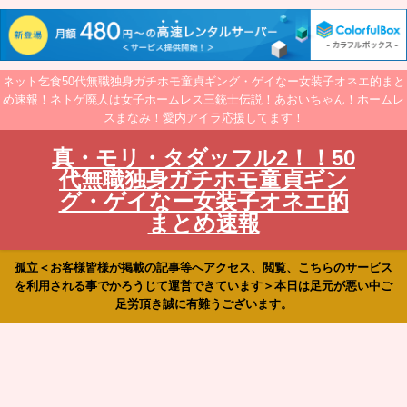
ネット乞食50代無職独身ガチホモ童貞ギング・ゲイなー女装子オネエ的まと
め速報！ネトゲ廃人は女子ホームレス三銃士伝説！あおいちゃん！ホームレ
スまなみ！愛内アイラ応援してます！
真・モリ・タダッフル2！！50
代無職独身ガチホモ童貞ギン
グ・ゲイなー女装子オネエ的
まとめ速報
孤立＜お客様皆様が掲載の記事等へアクセス、閲覧、こちらのサービス
を利用される事でかろうじて運営できています＞本日は足元が悪い中ご
足労頂き誠に有難うございます。