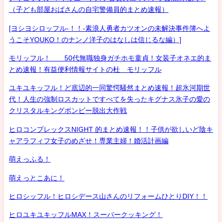
（子ども部屋おばさんの自宅警備員的まとめ速報）
[ヨシヨシロッフル-！！-素浪人勇者カツオンの未解決事件簿へよ
うこそYOUKO！のナンノ洋子のはなしは信じるな編）]
モリッフル！ 50代無職独身ガチホモ童貞！女装子オネエ的ま
とめ速報！有益便利情報サイトの杜 モリッフル
ユキユキッフル！ど底辺的一同驚愕騒然まとめ速報！超氷河期世
代！人生の強制ロスカットですべてを失ったキグナス氷子の愛の
クリスタルキングボンビー脱出大作戦
ヒロコンプレックスNIGHT 的まとめ速報！！子供が欲しいど陰キ
ャアラフィフ女子のめざせ！専業主婦！婚活計画編
萌えっふる！
萌えっとこあに！
ヒロシッフル！ヒロシデース山さんのリフォームひとりDIY！！
ヒロユキユキッフルMAX！スーパークッキング！