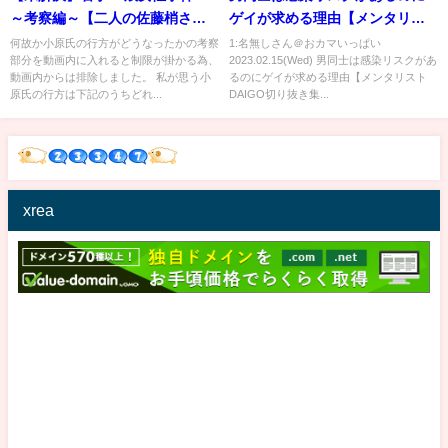
～考察編～【二人の佐藤梢さん
ゲイが求める理由【メンタリス
と消えた小原勝幸氏】
トDAIGO切り抜き集】
何故か小原氏の行方がどうなったかの考察
1:名無しさん＠おカマいっぱい
部分を動画内に入れると制限が掛かる為、
2023.02.15(Wed) 男同士は感染リスクがあ
動画内からは排除しました。 私が思う小
るのにゲイが求める理由【メンタリスト
原氏の行方は下記のうちどれ...
DAIGO切り抜き集...
xrea