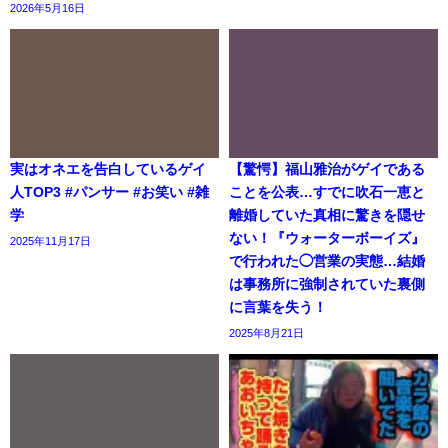
2026年5月16日
実はオネエを告白しているゲイ
【驚愕】福山雅治がゲイである
人TOP3 #パンサー #お笑い #雑
ことを公表…すでに吹石一恵と
学
離婚していた真相に驚きを隠せ
ない！『ウォーターボーイズ』
2025年11月17日
で行われた◯営業の実態…結婚
は事務所に強制されていた裏側
に言葉を失う！
2025年8月21日