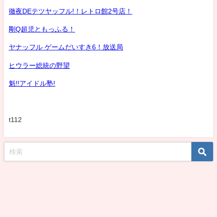
徹夜DEテツヤッフル!！レトロ館2号店！
剛Q超児ともっふる！
ヤナッフル ゲームだいすき6！放送局
ヒウラー総統の野望
魁!!アイドル塾!
t112