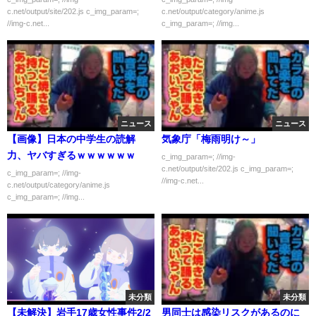
c.net/output/site/202.js c_img_param=;
c.net/output/category/anime.js
//img-c.net...
c_img_param=; //img...
ニュース
ニュース
【画像】日本の中学生の読解
気象庁「梅雨明け～」
力、ヤバすぎるｗｗｗｗｗｗ
c_img_param=; //img-
c.net/output/site/202.js c_img_param=;
c_img_param=; //img-
//img-c.net...
c.net/output/category/anime.js
c_img_param=; //img...
未分類
未分類
【未解決】岩手17歳女性事件2/2
男同士は感染リスクがあるのに