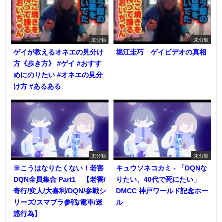
未分類
未分類
ゲイが教えるオネエの見分け
堀江圭巧 ゲイビデオの真相
方《歩き方》 #ゲイ #おすす
めにのりたい #オネエの見分
け方 #あるある
未分類
未分類
※こうはなりたくない！老害
キュウソネコカミ - 「DQNな
DQN全員集合 Part1 【老害/
りたい、40代で死にたい」
奇行/変人/大喜利/DQN/参戦シ
DMCC 神戸ワールド記念ホー
リーズ/スマブラ参戦/電車/迷
ル
惑行為】