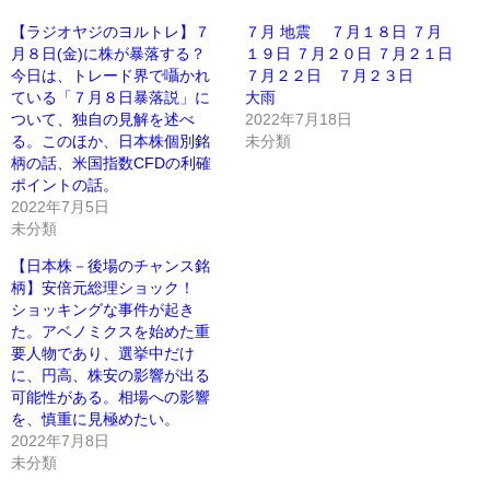
【ラジオヤジのヨルトレ】７
７月 地震 ７月１８日 ７月
月８日(金)に株が暴落する？
１９日 ７月２０日 ７月２１日
今日は、トレード界で囁かれ
７月２２日 ７月２３日
ている「７月８日暴落説」に
大雨
ついて、独自の見解を述べ
2022年7月18日
る。このほか、日本株個別銘
未分類
柄の話、米国指数CFDの利確
ポイントの話。
2022年7月5日
未分類
【日本株－後場のチャンス銘
柄】安倍元総理ショック！
ショッキングな事件が起き
た。アベノミクスを始めた重
要人物であり、選挙中だけ
に、円高、株安の影響が出る
可能性がある。相場への影響
を、慎重に見極めたい。
2022年7月8日
未分類