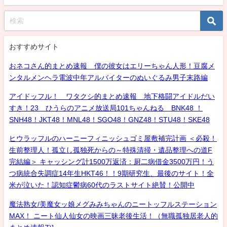
おすすめサイト
おネコさん的まとめ速報 僕の彼女はエリーちゃん人形！豆腐メ
ンタルメンヘラ電波中年アルバイターのぬいぐるみ男子末路編
アイドッフル！ ワタクシ的まとめ速報 地下格闘アイドルだい
すき！23 ひうらのアニメ放送局101ちゃんねる BNK48 ！
SNH48！JKT48！MNL48！SGO48！GNZ48！STU48！SKE48
ヒウラッフルのハーニーフィニッシュゴミ屋敷補完計画 ＜必殺！
生前整理人！孤立し孤独死からの～特殊清掃・遺品整理への道F
完結編＞ キャッシング計1500万返済：厨二病借金3500万円！う
つ病統合失調症14年生HKT46！！9期研究生、最後のサイト！全
米が泣いた！認知症鬱病60代のラストサイト絶賛！公開中
魔法熟女/美魔女ッ娘メグみみちゃんのニートッフルステーション
MAX！ ニート仙人仙女の映画三昧老後生活！（無職孤独居老人的