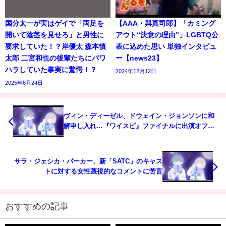
国分太一が実はゲイで「両足を
【AAA・與真司郎】「カミング
開いて陰茎を見せろ」と男性に
アウト“決意の理由”」LGBTQ公
要求していた！？岸優太 森本慎
表に込めた思い 単独インタビュ
太郎 二宮和也の後輩たちにパワ
ー【news23】
ハラしていた事実に驚愕！？
2024年12月12日
2025年6月24日
ヴィン・ディーゼル、ドウェイン・ジョンソンに和
解申し入れ…『ワイスピ』ファイナルに出演オファ
ー
サラ・ジェシカ・パーカー、新「SATC」のキャス
トに対する女性蔑視的なコメントに苦言
おすすめの記事