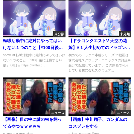
未分類
未分類
転職活動中に絶対にやってはい
【ドラゴンクエストV 天空の花
けない１つのこと【#100日後に
嫁】# 1 人生初めてのドラゴンク
退職する47歳】
エスト【レオス・ヴィンセント
show int 転職活動中に絶対にやってはいけ
初めてのドラクエ本編シリーズ 本動画は
ない１つのこと 「100日後に退職する47
株式会社スクウェア・エニックスの許諾を
】
歳」 86日目 https://twitter.c...
受けて配信しています。 この動画で利用
している株式会社スクウェア...
ニュース
ニュース
【画像】目の中に謎の虫を飼っ
【画像】中川翔子、ガンダムの
てるやつｗｗｗｗｗ
コスプレをする
c_img_param=; //img-
c_img_param=; //img-