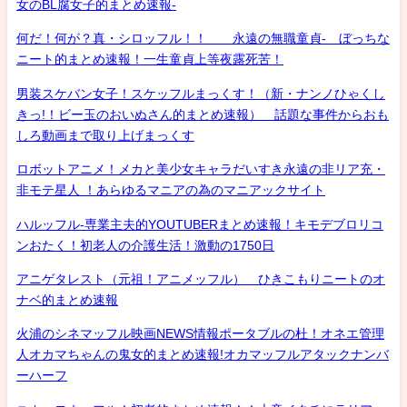
女のBL腐女子的まとめ速報-
何だ！何が？真・シロッフル！！ 永遠の無職童貞- ぼっちな
ニート的まとめ速報！一生童貞上等夜露死苦！
男装スケバン女子！スケッフルまっくす！（新・ナンノひゃくし
きっ!！ビー玉のおいぬさん的まとめ速報） 話題な事件からおも
しろ動画まで取り上げまっくす
ロボットアニメ！メカと美少女キャラだいすき永遠の非リア充・
非モテ星人 ！あらゆるマニアの為のマニアックサイト
ハルッフル-専業主夫的YOUTUBERまとめ速報！キモデブロリコ
ンおたく！初老人の介護生活！激動の1750日
アニゲタレスト（元祖！アニメッフル） ひきこもりニートのオ
ナベ的まとめ速報
火浦のシネマッフル映画NEWS情報ポータブルの杜！オネエ管理
人オカマちゃんの鬼女的まとめ速報!オカマッフルアタックナンバ
ーハーフ