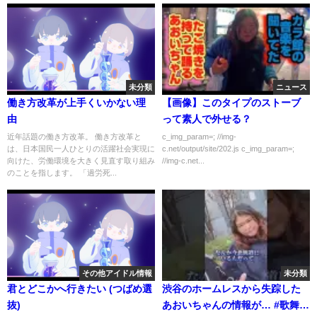
未分類
ニュース
働き方改革が上手くいかない理
【画像】このタイプのストーブ
由
って素人で外せる？
近年話題の働き方改革。 働き方改革と
c_img_param=; //img-
は、日本国民一人ひとりの活躍社会実現に
c.net/output/site/202.js c_img_param=;
向けた、労働環境を大きく見直す取り組み
//img-c.net...
のことを指します。 「過労死...
その他アイドル情報
未分類
君とどこかへ行きたい (つばめ選
渋谷のホームレスから失踪した
抜)
あおいちゃんの情報が… #歌舞伎