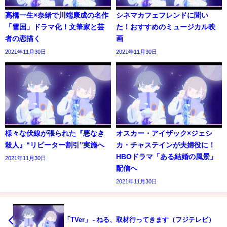
高橋一生×奈緒で川端康成の名作
シネマカフェフレンドに聞い
「雪国」ドラマ化！文筆家と芸
た！おすすめのミュージカル映
者の恋描く
画
2021年11月30日
2021年11月30日
様々な伏線が張られた『悪なき
オスカー・アイザック×ジェシ
殺人』“リピーター割引”実施へ
カ・チャステインが夫婦役に！
HBOドラマ「ある結婚の風景」
2021年11月30日
配信へ
2021年11月30日
「TVer」 - ねる、取材行ってきます（フジテレビ）