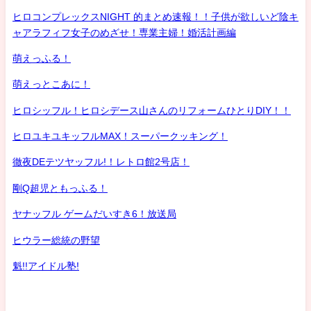
ヒロコンプレックスNIGHT 的まとめ速報！！子供が欲しいど陰キ
ャアラフィフ女子のめざせ！専業主婦！婚活計画編
萌えっふる！
萌えっとこあに！
ヒロシッフル！ヒロシデース山さんのリフォームひとりDIY！！
ヒロユキユキッフルMAX！スーパークッキング！
徹夜DEテツヤッフル!！レトロ館2号店！
剛Q超児ともっふる！
ヤナッフル ゲームだいすき6！放送局
ヒウラー総統の野望
魁!!アイドル塾!