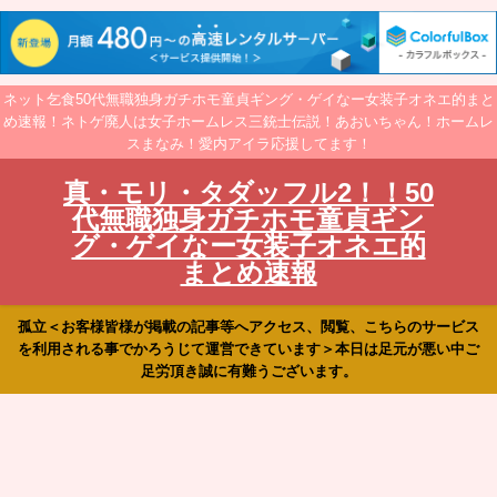
ネット乞食50代無職独身ガチホモ童貞ギング・ゲイなー女装子オネエ的まと
め速報！ネトゲ廃人は女子ホームレス三銃士伝説！あおいちゃん！ホームレ
スまなみ！愛内アイラ応援してます！
真・モリ・タダッフル2！！50
代無職独身ガチホモ童貞ギン
グ・ゲイなー女装子オネエ的
まとめ速報
孤立＜お客様皆様が掲載の記事等へアクセス、閲覧、こちらのサービス
を利用される事でかろうじて運営できています＞本日は足元が悪い中ご
足労頂き誠に有難うございます。