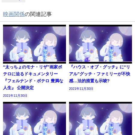
映画関係
の関連記事
“太っちょのモナ・リザ”画家ボ
『ハウス・オブ・グッチ』に“リ
テロに迫るドキュメンタリー
アル”グッチ・ファミリーが不快
『フェルナンド・ボテロ 豊満な
感…法的措置も示唆?
人生』 公開決定
2021年11月30日
2021年11月30日