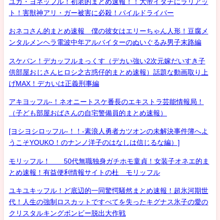
ユカ・ヨネッフル！初老的まとめ速報！！大帝イタチにラリアッ
ト！害獣神アリ・ガー被害に必殺！パイルドライバー
おネコさん的まとめ速報 僕の彼女はエリーちゃん人形！豆腐メ
ンタルメンヘラ電波中年アルバイターのぬいぐるみ男子末路編
スケバン！デカッフルまっくす（デカい強い2次元嫁だいすき子
供部屋おじさんヒロシ之古惑仔的まとめ速報）話題な動画取り上
げMAX！デカいは正義刑事編
アキヨッフル-！ネオニートスケ番長のエキストラ芸能情報局！
（子ども部屋おばさんの自宅警備員的まとめ速報）
[ヨシヨシロッフル-！！-素浪人勇者カツオンの未解決事件簿へよ
うこそYOUKO！のナンノ洋子のはなしは信じるな編）]
モリッフル！ 50代無職独身ガチホモ童貞！女装子オネエ的ま
とめ速報！有益便利情報サイトの杜 モリッフル
ユキユキッフル！ど底辺的一同驚愕騒然まとめ速報！超氷河期世
代！人生の強制ロスカットですべてを失ったキグナス氷子の愛の
クリスタルキングボンビー脱出大作戦