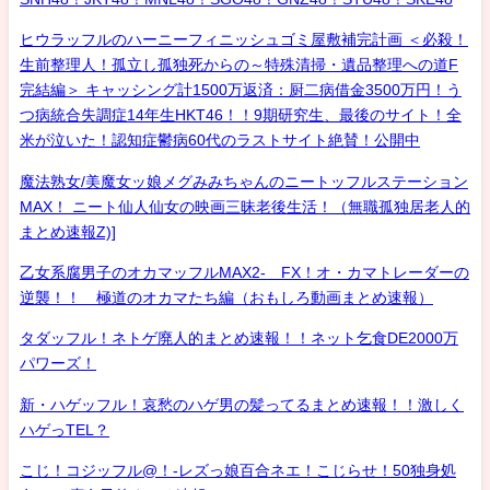
ヒウラッフルのハーニーフィニッシュゴミ屋敷補完計画 ＜必殺！
生前整理人！孤立し孤独死からの～特殊清掃・遺品整理への道F
完結編＞ キャッシング計1500万返済：厨二病借金3500万円！う
つ病統合失調症14年生HKT46！！9期研究生、最後のサイト！全
米が泣いた！認知症鬱病60代のラストサイト絶賛！公開中
魔法熟女/美魔女ッ娘メグみみちゃんのニートッフルステーション
MAX！ ニート仙人仙女の映画三昧老後生活！（無職孤独居老人的
まとめ速報Z)]
乙女系腐男子のオカマッフルMAX2- FX！オ・カマトレーダーの
逆襲！！ 極道のオカマたち編（おもしろ動画まとめ速報）
タダッフル！ネトゲ廃人的まとめ速報！！ネット乞食DE2000万
パワーズ！
新・ハゲッフル！哀愁のハゲ男の髪ってるまとめ速報！！激しく
ハゲっTEL？
こじ！コジッフル@！-レズっ娘百合ネエ！こじらせ！50独身処