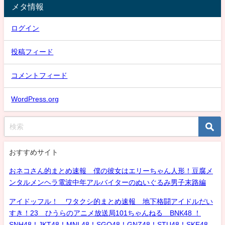
メタ情報
ログイン
投稿フィード
コメントフィード
WordPress.org
おすすめサイト
おネコさん的まとめ速報 僕の彼女はエリーちゃん人形！豆腐メ
ンタルメンヘラ電波中年アルバイターのぬいぐるみ男子末路編
アイドッフル！ ワタクシ的まとめ速報 地下格闘アイドルだい
すき！23 ひうらのアニメ放送局101ちゃんねる BNK48 ！
SNH48！JKT48！MNL48！SGO48！GNZ48！STU48！SKE48