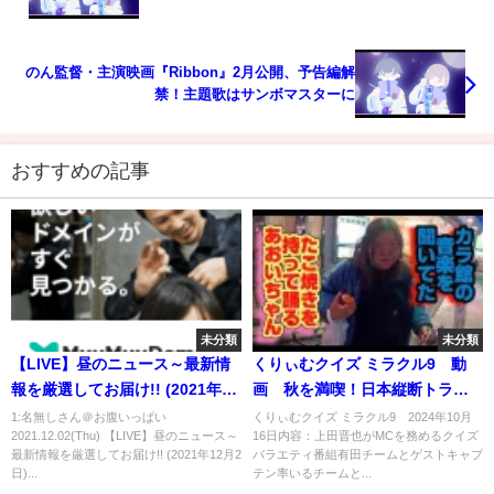
のん監督・主演映画『Ribbon』2月公開、予告編解
禁！主題歌はサンボマスターに
おすすめの記事
未分類
未分類
【LIVE】昼のニュース～最新情
くりぃむクイズ ミラクル9 動
報を厳選してお届け!! (2021年12
画 秋を満喫！日本縦断トラベ
月2日) ▼新型コロナ最新情報
ル２時間ＳＰ 11月6日
1:名無しさん＠お腹いっぱい
くりぃむクイズ ミラクル9 2024年10月
2021.12.02(Thu) 【LIVE】昼のニュース～
16日内容：上田晋也がMCを務めるクイズ
最新情報を厳選してお届け!! (2021年12月2
バラエティ番組有田チームとゲストキャプ
日)...
テン率いるチームと...