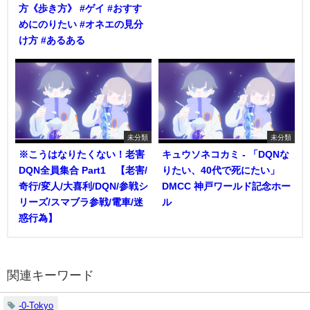
方《歩き方》 #ゲイ #おすす
めにのりたい #オネエの見分
け方 #あるある
未分類
未分類
※こうはなりたくない！老害
キュウソネコカミ - 「DQNな
DQN全員集合 Part1 【老害/
りたい、40代で死にたい」
奇行/変人/大喜利/DQN/参戦シ
DMCC 神戸ワールド記念ホー
リーズ/スマブラ参戦/電車/迷
ル
惑行為】
関連キーワード
-0-Tokyo