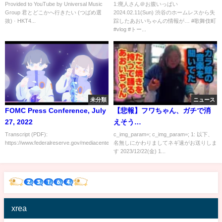
町 #vlog #トー横 #渋谷#ホーム
Provided to YouTube by Universal Music
1:廃人さん＠お腹いっぱい
Group 君とどこかへ行きたい (つばめ選
2024.02.11(Sun) 渋谷のホームレスから失
レス#街録ch #失踪
抜) · HKT4...
踪したあおいちゃんの情報が… #歌舞伎町
#vlog #トー...
未分類
ニュース
FOMC Press Conference, July
【悲報】フワちゃん、ガチで消
27, 2022
えそう…
Transcript (PDF):
c_img_param=; c_img_param=; 1: 以下、
https://www.federalreserve.gov/mediacenter/files/FOM...
名無しにかわりましてネギ速がお送りしま
す 2023/12/22(金) 1...
xrea