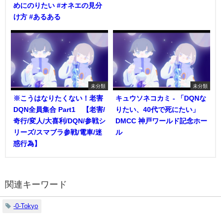
めにのりたい #オネエの見分
け方 #あるある
未分類
未分類
※こうはなりたくない！老害
キュウソネコカミ - 「DQNな
DQN全員集合 Part1 【老害/
りたい、40代で死にたい」
奇行/変人/大喜利/DQN/参戦シ
DMCC 神戸ワールド記念ホー
リーズ/スマブラ参戦/電車/迷
ル
惑行為】
関連キーワード
-0-Tokyo