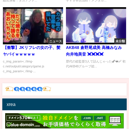
組出演者：タカアンド...
子ＶＳ辛坊治郎！メンタル...
ニュース
未分類
【衝撃】JKリフレの女の子、髪
AKB48 倉野尾成美 高橋みなみ
ヤバイｗｗｗｗｗ
向井地美音 💓💓💓💓
c_img_param=; //img-
歴代の総監督3人で詰んじゃった🦖❤️‍🩹 初
c.net/output/category/game.js
代AKB48グループ総...
c_img_param=; //img-...
xrea