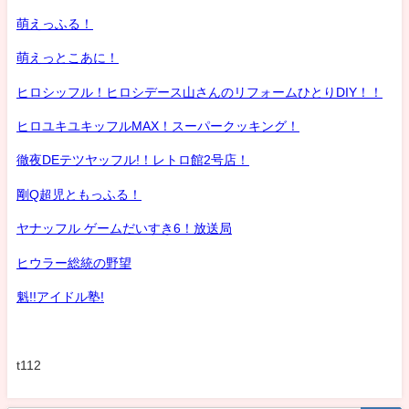
萌えっふる！
萌えっとこあに！
ヒロシッフル！ヒロシデース山さんのリフォームひとりDIY！！
ヒロユキユキッフルMAX！スーパークッキング！
徹夜DEテツヤッフル!！レトロ館2号店！
剛Q超児ともっふる！
ヤナッフル ゲームだいすき6！放送局
ヒウラー総統の野望
魁!!アイドル塾!
t112