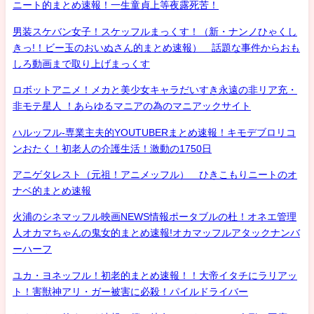
ニート的まとめ速報！一生童貞上等夜露死苦！
男装スケバン女子！スケッフルまっくす！（新・ナンノひゃくし
きっ!！ビー玉のおいぬさん的まとめ速報） 話題な事件からおも
しろ動画まで取り上げまっくす
ロボットアニメ！メカと美少女キャラだいすき永遠の非リア充・
非モテ星人 ！あらゆるマニアの為のマニアックサイト
ハルッフル-専業主夫的YOUTUBERまとめ速報！キモデブロリコ
ンおたく！初老人の介護生活！激動の1750日
アニゲタレスト（元祖！アニメッフル） ひきこもりニートのオ
ナベ的まとめ速報
火浦のシネマッフル映画NEWS情報ポータブルの杜！オネエ管理
人オカマちゃんの鬼女的まとめ速報!オカマッフルアタックナンバ
ーハーフ
ユカ・ヨネッフル！初老的まとめ速報！！大帝イタチにラリアッ
ト！害獣神アリ・ガー被害に必殺！パイルドライバー