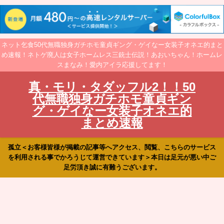
ネット乞食50代無職独身ガチホモ童貞ギング・ゲイなー女装子オネエ的まと
め速報！ネトゲ廃人は女子ホームレス三銃士伝説！あおいちゃん！ホームレ
スまなみ！愛内アイラ応援してます！
真・モリ・タダッフル2！！50
代無職独身ガチホモ童貞ギン
グ・ゲイなー女装子オネエ的
まとめ速報
孤立＜お客様皆様が掲載の記事等へアクセス、閲覧、こちらのサービス
を利用される事でかろうじて運営できています＞本日は足元が悪い中ご
足労頂き誠に有難うございます。