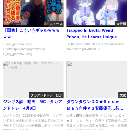
ニュース
未分類
【画像】こういうギャルｗｗｗ
Trapped In Brutal Weird
ｗｗ
Prison, He Learns Unique
Skills To Escape
c_img_param=; //img-
By the year 2001, all correctional facilities
c.net/output/category/anime.js
have been privatized. Li...
c_img_param=; //img...
タカアンドトシ ほか
文化
ジンギス談 動画 MC：タカア
ダウンタウンＤＸ★Ｓｎｏｗ
ンドトシ 4月9日
Ｍａｎ向井ＶＳ安藤優子…芸能
界メンタル大調査[字][デ]…の番
ジンギス談! 2023年4月9日内容：タカア
出典：EPGの番組情報 ダウンタウンＤＸ
ンドトシが全国の様々な地域出身のゲスト
★Ｓｎｏｗ Ｍａｎ向井ＶＳ安藤優子…芸
組内容解析まとめ
を招きご当地ルールを披露しあうトーク番
能界メンタル大調査★九死に一生！安藤優