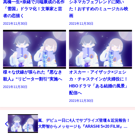
高橋一生×奈緒で川端康成の名作
シネマカフェフレンドに聞い
「雪国」ドラマ化！文筆家と芸
た！おすすめのミュージカル映
者の恋描く
画
2021年11月30日
2021年11月30日
様々な伏線が張られた『悪なき
オスカー・アイザック×ジェシ
殺人』“リピーター割引”実施へ
カ・チャステインが夫婦役に！
HBOドラマ「ある結婚の風景」
2021年11月30日
配信へ
2021年11月30日
嵐、デビュー日に4人でサプライズ登壇＆近況報告！
大野智からメッセージも『ARASHI 5×20 FILM』先
行初日舞台挨拶