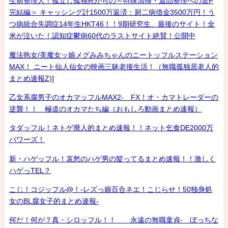
生前整理人！孤立し孤独死からの～特殊清掃・遺品整理への道F
完結編＞ キャッシング計1500万返済：厨二病借金3500万円！う
つ病統合失調症14年生HKT46！！9期研究生、最後のサイト！全
米が泣いた！認知症鬱病60代のラストサイト絶賛！公開中
魔法熟女/美魔女ッ娘メグみみちゃんのニートッフルステーション
MAX！ ニート仙人仙女の映画三昧老後生活！（無職孤独居老人的
まとめ速報Z)]
乙女系腐男子のオカマッフルMAX2- FX！オ・カマトレーダーの
逆襲！！ 極道のオカマたち編（おもしろ動画まとめ速報）
タダッフル！ネトゲ廃人的まとめ速報！！ネット乞食DE2000万
パワーズ！
新・ハゲッフル！哀愁のハゲ男の髪ってるまとめ速報！！激しく
ハゲっTEL？
こじ！コジッフル@！-レズっ娘百合ネエ！こじらせ！50独身処
女のBL腐女子的まとめ速報-
何だ！何が？真・シロッフル！！ 永遠の無職童貞- ぼっちな