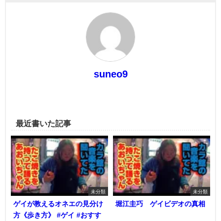
suneo9
最近書いた記事
未分類
未分類
ゲイが教えるオネエの見分け
堀江圭巧 ゲイビデオの真相
方《歩き方》 #ゲイ #おすす