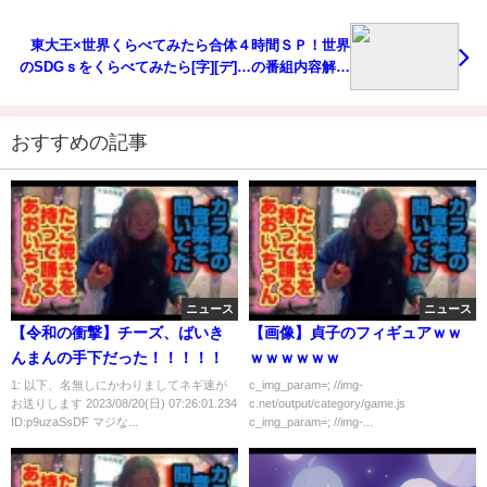
東大王×世界くらべてみたら合体４時間ＳＰ！世界
のSDGｓをくらべてみたら[字][デ]…の番組内容解析
まとめ
おすすめの記事
ニュース
ニュース
【令和の衝撃】チーズ、ばいき
【画像】貞子のフィギュアｗｗ
んまんの手下だった！！！！！
ｗｗｗｗｗｗ
1: 以下、名無しにかわりましてネギ速が
c_img_param=; //img-
お送りします 2023/08/20(日) 07:26:01.234
c.net/output/category/game.js
ID:p9uzaSsDF マジな...
c_img_param=; //img-...