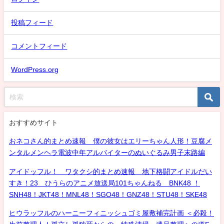
投稿フィード
コメントフィード
WordPress.org
おすすめサイト
おネコさん的まとめ速報 僕の彼女はエリーちゃん人形！豆腐メ
ンタルメンヘラ電波中年アルバイターのぬいぐるみ男子末路編
アイドッフル！ ワタクシ的まとめ速報 地下格闘アイドルだい
すき！23 ひうらのアニメ放送局101ちゃんねる BNK48 ！
SNH48！JKT48！MNL48！SGO48！GNZ48！STU48！SKE48
ヒウラッフルのハーニーフィニッシュゴミ屋敷補完計画 ＜必殺！