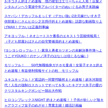
おネコさん的まとめ速報 僕の彼女はエリーちゃん人形！豆腐メ
ンタルメンヘラ電波中年アルバイターのぬいぐるみ男子末路編
スケバン！デカッフルまっくす（デカい強い2次元嫁だいすき子
供部屋おじさんヒロシ之古惑仔的まとめ速報）話題な動画取り上
げMAX！デカいは正義刑事編
アキヨッフル-！ネオニートスケ番長のエキストラ芸能情報局！
（子ども部屋おばさんの自宅警備員的まとめ速報）
[ヨシヨシロッフル-！！-素浪人勇者カツオンの未解決事件簿へよ
うこそYOUKO！のナンノ洋子のはなしは信じるな編）]
モリッフル！ 50代無職独身ガチホモ童貞！女装子オネエ的ま
とめ速報！有益便利情報サイトの杜 モリッフル
ユキユキッフル！ど底辺的一同驚愕騒然まとめ速報！超氷河期世
代！人生の強制ロスカットですべてを失ったキグナス氷子の愛の
クリスタルキングボンビー脱出大作戦
ヒロコンプレックスNIGHT 的まとめ速報！！子供が欲しいど陰キ
ャアラフィフ女子のめざせ！専業主婦！婚活計画編