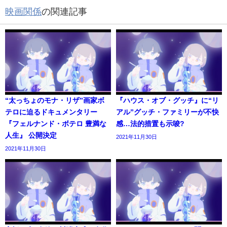
映画関係
の関連記事
“太っちょのモナ・リザ”画家ボ
『ハウス・オブ・グッチ』に“リ
テロに迫るドキュメンタリー
アル”グッチ・ファミリーが不快
『フェルナンド・ボテロ 豊満な
感…法的措置も示唆?
人生』 公開決定
2021年11月30日
2021年11月30日