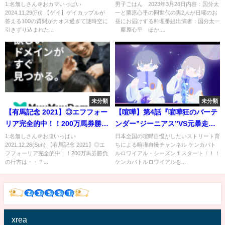
に引きずり込まれた【カップ
1:名無しさん＠おカマいっぱい
男子ごはん 2023年3月26日内容：国分太
2024.11.29(Fri) 【ゲイ】ゲイカップルが
一と栗原心平の同世代の男2人が日曜のお
ル】
答える100の質問がカオス過ぎて謎時空に
昼にお届けする料理番組出演者：国分太一
引きずり込まれた...
栗原心平 ほか....
未分類
未分類
【有馬記念 2021】◎エフフォー
【喧嘩】第4話『喧嘩狂のバーテ
リア完全的中！！200万馬券勝負
ンダー”ジーニアス”VS元暴走族
の行方は・・？
の前田真也の戦い』【シーズン
1:名無しさん＠お腹いっぱい
日本全国の喧嘩自慢がしたいストリート育
2021.12.26(Sun) 【有馬記念 2021】◎エ
ちによる喧嘩自慢チャンネル ケンカバト
１】
フフォーリア完全的中！！200万馬券勝負
ルロワイアル・シーズン１スタート！！！
の行方は・・？...
ケンカバトルロワイアルを...
xrea