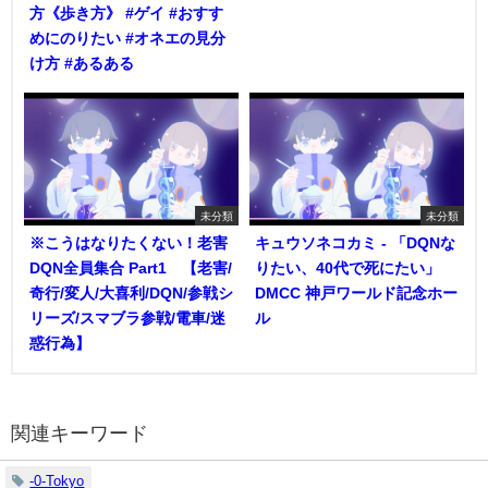
方《歩き方》 #ゲイ #おすす
めにのりたい #オネエの見分
け方 #あるある
未分類
未分類
※こうはなりたくない！老害
キュウソネコカミ - 「DQNな
DQN全員集合 Part1 【老害/
りたい、40代で死にたい」
奇行/変人/大喜利/DQN/参戦シ
DMCC 神戸ワールド記念ホー
リーズ/スマブラ参戦/電車/迷
ル
惑行為】
関連キーワード
-0-Tokyo