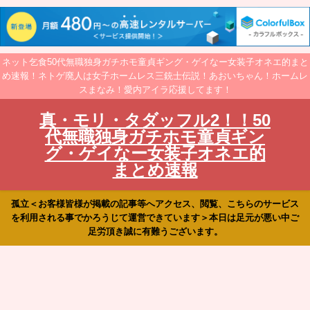
ネット乞食50代無職独身ガチホモ童貞ギング・ゲイなー女装子オネエ的まと
め速報！ネトゲ廃人は女子ホームレス三銃士伝説！あおいちゃん！ホームレ
スまなみ！愛内アイラ応援してます！
真・モリ・タダッフル2！！50
代無職独身ガチホモ童貞ギン
グ・ゲイなー女装子オネエ的
まとめ速報
孤立＜お客様皆様が掲載の記事等へアクセス、閲覧、こちらのサービス
を利用される事でかろうじて運営できています＞本日は足元が悪い中ご
足労頂き誠に有難うございます。