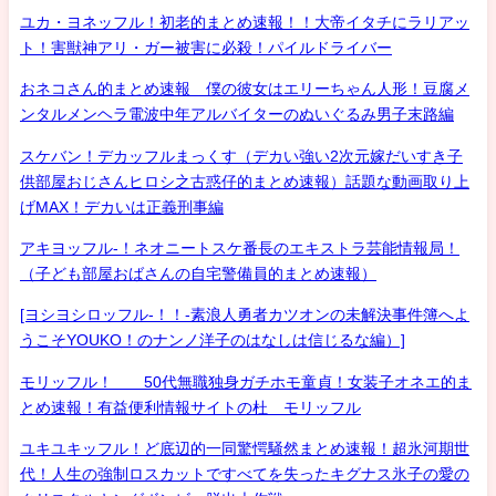
ユカ・ヨネッフル！初老的まとめ速報！！大帝イタチにラリアッ
ト！害獣神アリ・ガー被害に必殺！パイルドライバー
おネコさん的まとめ速報 僕の彼女はエリーちゃん人形！豆腐メ
ンタルメンヘラ電波中年アルバイターのぬいぐるみ男子末路編
スケバン！デカッフルまっくす（デカい強い2次元嫁だいすき子
供部屋おじさんヒロシ之古惑仔的まとめ速報）話題な動画取り上
げMAX！デカいは正義刑事編
アキヨッフル-！ネオニートスケ番長のエキストラ芸能情報局！
（子ども部屋おばさんの自宅警備員的まとめ速報）
[ヨシヨシロッフル-！！-素浪人勇者カツオンの未解決事件簿へよ
うこそYOUKO！のナンノ洋子のはなしは信じるな編）]
モリッフル！ 50代無職独身ガチホモ童貞！女装子オネエ的ま
とめ速報！有益便利情報サイトの杜 モリッフル
ユキユキッフル！ど底辺的一同驚愕騒然まとめ速報！超氷河期世
代！人生の強制ロスカットですべてを失ったキグナス氷子の愛の