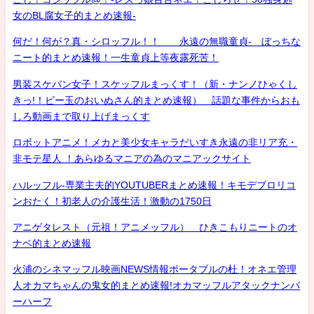
女のBL腐女子的まとめ速報-
何だ！何が？真・シロッフル！！ 永遠の無職童貞- ぼっちな
ニート的まとめ速報！一生童貞上等夜露死苦！
男装スケバン女子！スケッフルまっくす！（新・ナンノひゃくし
きっ!！ビー玉のおいぬさん的まとめ速報） 話題な事件からおも
しろ動画まで取り上げまっくす
ロボットアニメ！メカと美少女キャラだいすき永遠の非リア充・
非モテ星人 ！あらゆるマニアの為のマニアックサイト
ハルッフル-専業主夫的YOUTUBERまとめ速報！キモデブロリコ
ンおたく！初老人の介護生活！激動の1750日
アニゲタレスト（元祖！アニメッフル） ひきこもりニートのオ
ナベ的まとめ速報
火浦のシネマッフル映画NEWS情報ポータブルの杜！オネエ管理
人オカマちゃんの鬼女的まとめ速報!オカマッフルアタックナンバ
ーハーフ