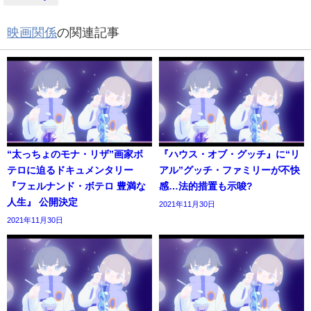
映画関係
の関連記事
“太っちょのモナ・リザ”画家ボ
『ハウス・オブ・グッチ』に“リ
テロに迫るドキュメンタリー
アル”グッチ・ファミリーが不快
『フェルナンド・ボテロ 豊満な
感…法的措置も示唆?
人生』 公開決定
2021年11月30日
2021年11月30日