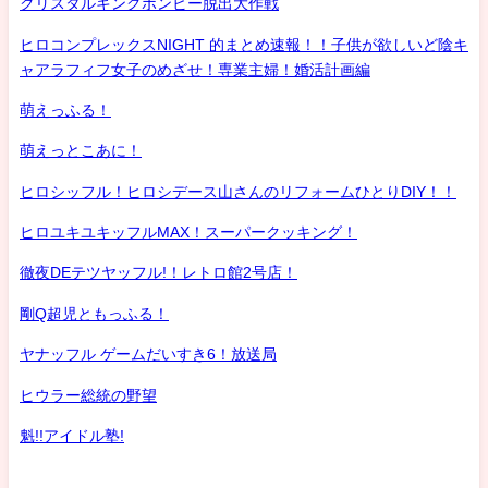
クリスタルキングボンビー脱出大作戦
ヒロコンプレックスNIGHT 的まとめ速報！！子供が欲しいど陰キ
ャアラフィフ女子のめざせ！専業主婦！婚活計画編
萌えっふる！
萌えっとこあに！
ヒロシッフル！ヒロシデース山さんのリフォームひとりDIY！！
ヒロユキユキッフルMAX！スーパークッキング！
徹夜DEテツヤッフル!！レトロ館2号店！
剛Q超児ともっふる！
ヤナッフル ゲームだいすき6！放送局
ヒウラー総統の野望
魁!!アイドル塾!