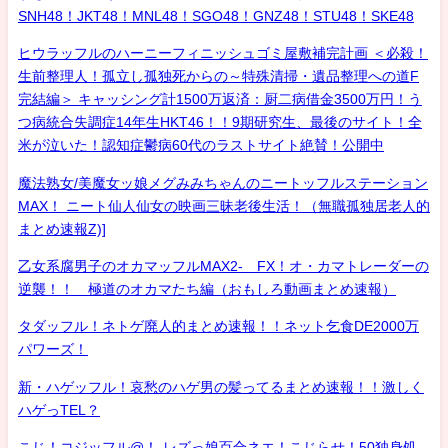
SNH48！JKT48！MNL48！SGO48！GNZ48！STU48！SKE48
ヒウラッフルのハーニーフィニッシュゴミ屋敷補完計画 ＜必殺！
生前整理人！孤立し孤独死からの～特殊清掃・遺品整理への道F
完結編＞ キャッシング計1500万返済：厨二病借金3500万円！う
つ病統合失調症14年生HKT46！！9期研究生、最後のサイト！全
米が泣いた！認知症鬱病60代のラストサイト絶賛！公開中
魔法熟女/美魔女ッ娘メグみみちゃんのニートッフルステーション
MAX！ ニート仙人仙女の映画三昧老後生活！（無職孤独居老人的
まとめ速報Z)]
乙女系腐男子のオカマッフルMAX2- FX！オ・カマトレーダーの
逆襲！！ 極道のオカマたち編（おもしろ動画まとめ速報）
タダッフル！ネトゲ廃人的まとめ速報！！ネット乞食DE2000万
パワーズ！
新・ハゲッフル！哀愁のハゲ男の髪ってるまとめ速報！！激しく
ハゲっTEL？
こじ！コジッフル@！-レズっ娘百合ネエ！こじらせ！50独身処