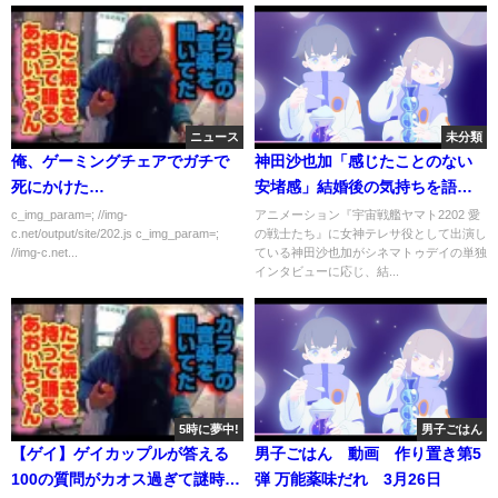
ニュース
未分類
俺、ゲーミングチェアでガチで
神田沙也加「感じたことのない
死にかけた…
安堵感」結婚後の気持ちを語る
『宇宙戦艦ヤマト2202 愛の戦士
c_img_param=; //img-
アニメーション『宇宙戦艦ヤマト2202 愛
c.net/output/site/202.js c_img_param=;
の戦士たち』に女神テレサ役として出演し
たち』インタビュー
//img-c.net...
ている神田沙也加がシネマトゥデイの単独
インタビューに応じ、結...
5時に夢中!
男子ごはん
【ゲイ】ゲイカップルが答える
男子ごはん 動画 作り置き第5
100の質問がカオス過ぎて謎時空
弾 万能薬味だれ 3月26日