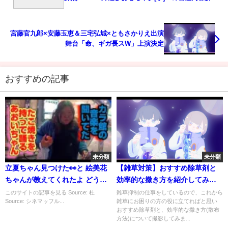
まとめ
宮藤官九郎×安藤玉恵＆三宅弘城×ともさかりえ出演
舞台「命、ギガ長スW」上演決定
おすすめの記事
未分類
未分類
立夏ちゃん見つけた👀と 絵美花
【雑草対策】おすすめ除草剤と
ちゃんが教えてくれたよ どう
効率的な撒き方を紹介してみま
や…
した。散布動画あり。グリホサ
このサイトの記事を見る Source: 杜
雑草抑制の仕事をしているので、これから
Source: シネマッフル...
雑草にお困りの方の役に立てればと思い
ート系(ラウンドアップと安価品
おすすめ除草剤と、効率的な撒き方(散布
の比較)
方法)について撮影してみま...