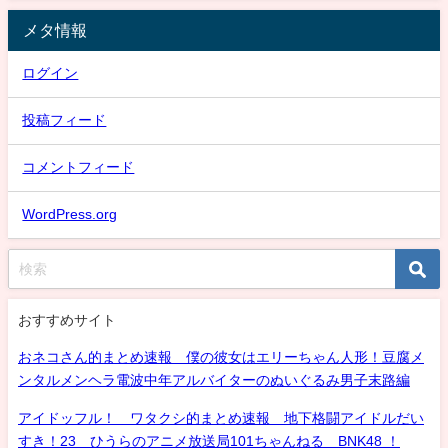
メタ情報
ログイン
投稿フィード
コメントフィード
WordPress.org
おすすめサイト
おネコさん的まとめ速報 僕の彼女はエリーちゃん人形！豆腐メ
ンタルメンヘラ電波中年アルバイターのぬいぐるみ男子末路編
アイドッフル！ ワタクシ的まとめ速報 地下格闘アイドルだい
すき！23 ひうらのアニメ放送局101ちゃんねる BNK48 ！