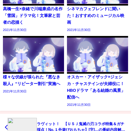
高橋一生×奈緒で川端康成の名作
シネマカフェフレンドに聞い
「雪国」ドラマ化！文筆家と芸
た！おすすめのミュージカル映
者の恋描く
画
2021年11月30日
2021年11月30日
様々な伏線が張られた『悪なき
オスカー・アイザック×ジェシ
殺人』“リピーター割引”実施へ
カ・チャステインが夫婦役に！
HBOドラマ「ある結婚の風景」
2021年11月30日
配信へ
2021年11月30日
ラヴィット！ 【ＵＳＪ鬼滅の刃コラボ特集＆ガチ
採点！No.１外遊びおもちゃ】[字]…の番組内容解析