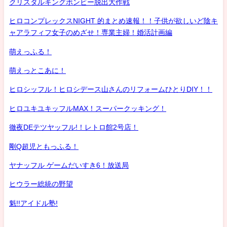
クリスタルキングボンビー脱出大作戦
ヒロコンプレックスNIGHT 的まとめ速報！！子供が欲しいど陰キ
ャアラフィフ女子のめざせ！専業主婦！婚活計画編
萌えっふる！
萌えっとこあに！
ヒロシッフル！ヒロシデース山さんのリフォームひとりDIY！！
ヒロユキユキッフルMAX！スーパークッキング！
徹夜DEテツヤッフル!！レトロ館2号店！
剛Q超児ともっふる！
ヤナッフル ゲームだいすき6！放送局
ヒウラー総統の野望
魁!!アイドル塾!