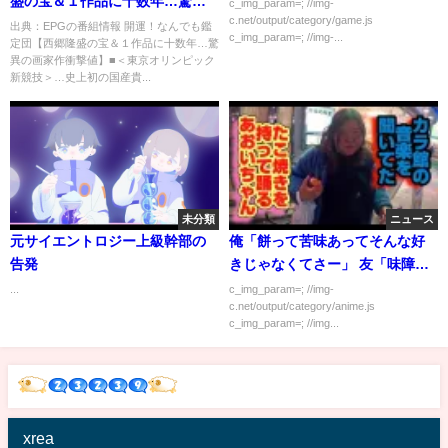
盛の宝＆１作品に十数年…驚異
c_img_param=; //img-
c.net/output/category/game.js
の画家作衝撃値】[字]…の番組内
出典：EPGの番組情報 開運！なんでも鑑
c_img_param=; //img-...
定団【西郷隆盛の宝＆１作品に十数年…驚
容解析まとめ
異の画家作衝撃値】■＜東京オリンピック
新競技＞…史上初の国産貴...
未分類
ニュース
元サイエントロジー上級幹部の
俺「餅って苦味あってそんな好
告発
きじゃなくてさー」 友「味障乙
ｗｗｗ」 俺「ｗｗｗｗｗ」
...
c_img_param=; //img-
c.net/output/category/anime.js
c_img_param=; //img...
xrea