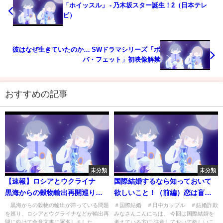
「ホイッスル」 - 乃木坂スター誕生！2（日本テレ
ビ）
彼はなぜ生きていたのか… SWドラマシリーズ「ボ
バ・フェット」初映像解禁
おすすめの記事
未分類
未分類
【速報】ロシアとウクライナ
国際結婚するなら知っておいて
黒海からの穀物輸出再開巡り合
欲しいこと！（前編）恋は盲目
意(2022年7月22日)
♡あなたは大丈夫？
黒海からの穀物の輸出が滞っている問題
＃国際結婚 ＃日中カップル ＃結婚詐欺
を巡り、ロシアとウクライナなどが輸出再
みなさんこんにちは、 今回は国際結婚を
開に向けて合意文書に署名しました。
考えている方に 注意しておいて欲しいこ