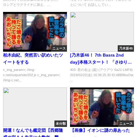
ロシアとウクライナに加え、...
とについて お話ししてい...
ニュース
乃木坂46
柏木由紀、突然言い訳めいたツ
[乃木坂46！ 7th Basra 2nd
イートをする
day]本格スタート！ 「さゆりん
ご軍団」新作キタ━━━━━━(ﾟ
c_img_param=; //img-
403: 君の名は (庭) (アウアウ Sa21-LMF9)
c.net/output/site/202.js c_img_param=;
2019/02/22(金) 16:36:25.30 ID:ABB9buOta
∀ﾟ)━━━━━━!!!!!
//img-c.net...
...
未分類
ニュース
開運！なんでも鑑定団【西郷隆
【画像】イオンに謎の扉あった