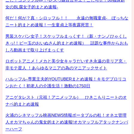
女のBL腐女子的まとめ速報-
何だ！何が？真・シロッフル！！ 永遠の無職童貞- ぼっちな
ニート的まとめ速報！一生童貞上等夜露死苦！
男装スケバン女子！スケッフルまっくす！（新・ナンノひゃくし
きっ!！ビー玉のおいぬさん的まとめ速報） 話題な事件からおも
しろ動画まで取り上げまっくす
ロボットアニメ！メカと美少女キャラだいすき永遠の非リア充・
非モテ星人 ！あらゆるマニアの為のマニアックサイト
ハルッフル-専業主夫的YOUTUBERまとめ速報！キモデブロリコ
ンおたく！初老人の介護生活！激動の1750日
アニゲタレスト（元祖！アニメッフル） ひきこもりニートのオ
ナベ的まとめ速報
火浦のシネマッフル映画NEWS情報ポータブルの杜！オネエ管理
人オカマちゃんの鬼女的まとめ速報!オカマッフルアタックナンバ
ーハーフ