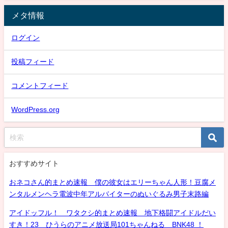
メタ情報
ログイン
投稿フィード
コメントフィード
WordPress.org
おすすめサイト
おネコさん的まとめ速報 僕の彼女はエリーちゃん人形！豆腐メ
ンタルメンヘラ電波中年アルバイターのぬいぐるみ男子末路編
アイドッフル！ ワタクシ的まとめ速報 地下格闘アイドルだい
すき！23 ひうらのアニメ放送局101ちゃんねる BNK48 ！