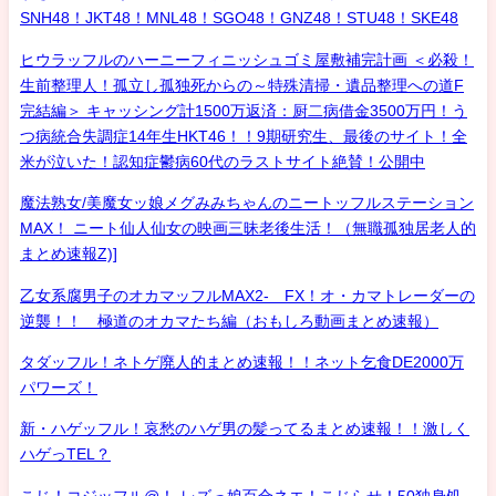
SNH48！JKT48！MNL48！SGO48！GNZ48！STU48！SKE48
ヒウラッフルのハーニーフィニッシュゴミ屋敷補完計画 ＜必殺！
生前整理人！孤立し孤独死からの～特殊清掃・遺品整理への道F
完結編＞ キャッシング計1500万返済：厨二病借金3500万円！う
つ病統合失調症14年生HKT46！！9期研究生、最後のサイト！全
米が泣いた！認知症鬱病60代のラストサイト絶賛！公開中
魔法熟女/美魔女ッ娘メグみみちゃんのニートッフルステーション
MAX！ ニート仙人仙女の映画三昧老後生活！（無職孤独居老人的
まとめ速報Z)]
乙女系腐男子のオカマッフルMAX2- FX！オ・カマトレーダーの
逆襲！！ 極道のオカマたち編（おもしろ動画まとめ速報）
タダッフル！ネトゲ廃人的まとめ速報！！ネット乞食DE2000万
パワーズ！
新・ハゲッフル！哀愁のハゲ男の髪ってるまとめ速報！！激しく
ハゲっTEL？
こじ！コジッフル@！-レズっ娘百合ネエ！こじらせ！50独身処