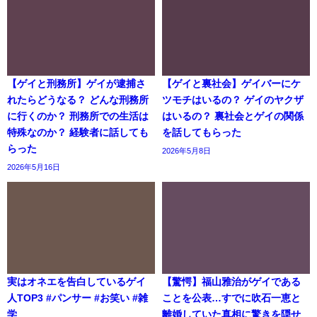
【ゲイと刑務所】ゲイが逮捕さ
【ゲイと裏社会】ゲイバーにケ
れたらどうなる？ どんな刑務所
ツモチはいるの？ ゲイのヤクザ
に行くのか？ 刑務所での生活は
はいるの？ 裏社会とゲイの関係
特殊なのか？ 経験者に話しても
を話してもらった
らった
2026年5月8日
2026年5月16日
実はオネエを告白しているゲイ
【驚愕】福山雅治がゲイである
人TOP3 #パンサー #お笑い #雑
ことを公表…すでに吹石一恵と
学
離婚していた真相に驚きを隠せ