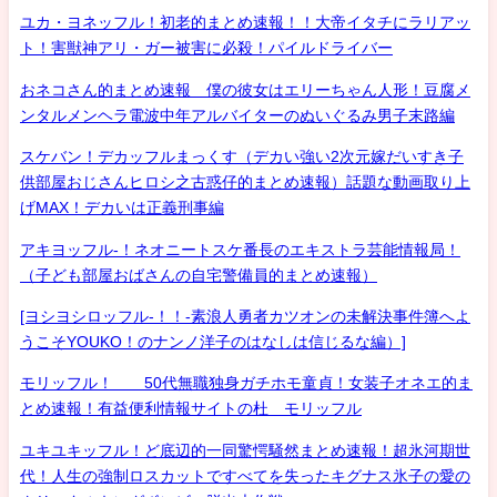
ユカ・ヨネッフル！初老的まとめ速報！！大帝イタチにラリアッ
ト！害獣神アリ・ガー被害に必殺！パイルドライバー
おネコさん的まとめ速報 僕の彼女はエリーちゃん人形！豆腐メ
ンタルメンヘラ電波中年アルバイターのぬいぐるみ男子末路編
スケバン！デカッフルまっくす（デカい強い2次元嫁だいすき子
供部屋おじさんヒロシ之古惑仔的まとめ速報）話題な動画取り上
げMAX！デカいは正義刑事編
アキヨッフル-！ネオニートスケ番長のエキストラ芸能情報局！
（子ども部屋おばさんの自宅警備員的まとめ速報）
[ヨシヨシロッフル-！！-素浪人勇者カツオンの未解決事件簿へよ
うこそYOUKO！のナンノ洋子のはなしは信じるな編）]
モリッフル！ 50代無職独身ガチホモ童貞！女装子オネエ的ま
とめ速報！有益便利情報サイトの杜 モリッフル
ユキユキッフル！ど底辺的一同驚愕騒然まとめ速報！超氷河期世
代！人生の強制ロスカットですべてを失ったキグナス氷子の愛の