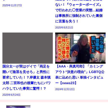
ない！『ウォーターボーイズ』
2025年11月17日
で行われた◯営業の実態…結婚
は事務所に強制されていた裏側
に言葉を失う！
2025年8月21日
国分太一が実はゲイで「両足を
【AAA・與真司郎】「カミング
開いて陰茎を見せろ」と男性に
アウト“決意の理由”」LGBTQ公
要求していた！？岸優太 森本慎
表に込めた思い 単独インタビュ
太郎 二宮和也の後輩たちにパワ
ー【news23】
ハラしていた事実に驚愕！？
2024年12月12日
2025年6月24日