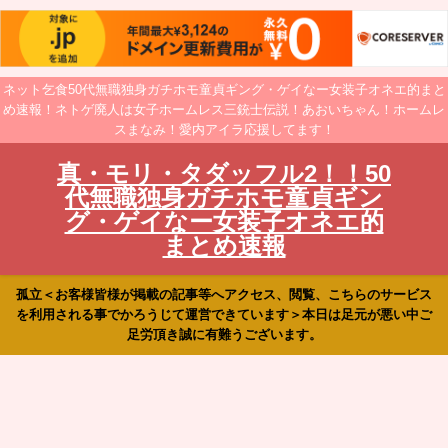
ネット乞食50代無職独身ガチホモ童貞ギング・ゲイなー女装子オネエ的まと
め速報！ネトゲ廃人は女子ホームレス三銃士伝説！あおいちゃん！ホームレ
スまなみ！愛内アイラ応援してます！
真・モリ・タダッフル2！！50
代無職独身ガチホモ童貞ギン
グ・ゲイなー女装子オネエ的
まとめ速報
孤立＜お客様皆様が掲載の記事等へアクセス、閲覧、こちらのサービス
を利用される事でかろうじて運営できています＞本日は足元が悪い中ご
足労頂き誠に有難うございます。