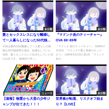
未分類
未分類
妻とセックスレスになり離婚し
『マドンナ炎のティーチャー』
て一人暮らしになった50代独身
OVA 88~89年
男の末路…
今回は都内23区離婚して一人暮らしの孤
『マドンナ 炎のティーチャー』 1988年3
独な50代独身男の過去、結婚をしていた
月25日 『マドンナ2 愛と青春のキック・
当時、妻とセックスレス生活をしていた頃
オフ』 1989年6月23日 第1作 『マドンナ
のお話です。 動画内で作っ...
炎の...
ニュース
未分類
【速報】物置から大昔の少年ジ
世界株が転落、リスクオフ始ま
ャンプが出てきた！！！
り？【LIVE】