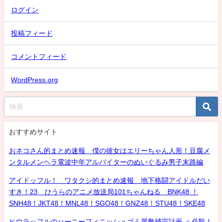
ログイン
投稿フィード
コメントフィード
WordPress.org
おすすめサイト
おネコさん的まとめ速報 僕の彼女はエリーちゃん人形！豆腐メ
ンタルメンヘラ電波中年アルバイターのぬいぐるみ男子末路編
アイドッフル！ ワタクシ的まとめ速報 地下格闘アイドルだい
すき！23 ひうらのアニメ放送局101ちゃんねる BNK48 ！
SNH48！JKT48！MNL48！SGO48！GNZ48！STU48！SKE48
ヒウラッフルのハーニーフィニッシュゴミ屋敷補完計画 ＜必殺！