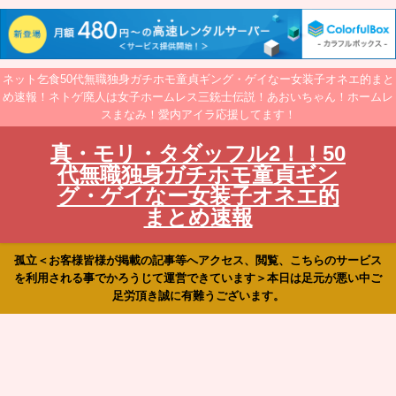
ネット乞食50代無職独身ガチホモ童貞ギング・ゲイなー女装子オネエ的まと
め速報！ネトゲ廃人は女子ホームレス三銃士伝説！あおいちゃん！ホームレ
スまなみ！愛内アイラ応援してます！
真・モリ・タダッフル2！！50
代無職独身ガチホモ童貞ギン
グ・ゲイなー女装子オネエ的
まとめ速報
孤立＜お客様皆様が掲載の記事等へアクセス、閲覧、こちらのサービス
を利用される事でかろうじて運営できています＞本日は足元が悪い中ご
足労頂き誠に有難うございます。