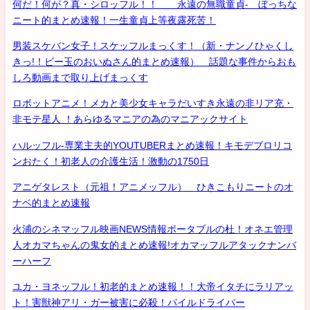
何だ！何が？真・シロッフル！！ 永遠の無職童貞- ぼっちな
ニート的まとめ速報！一生童貞上等夜露死苦！
男装スケバン女子！スケッフルまっくす！（新・ナンノひゃくし
きっ!！ビー玉のおいぬさん的まとめ速報） 話題な事件からおも
しろ動画まで取り上げまっくす
ロボットアニメ！メカと美少女キャラだいすき永遠の非リア充・
非モテ星人 ！あらゆるマニアの為のマニアックサイト
ハルッフル-専業主夫的YOUTUBERまとめ速報！キモデブロリコ
ンおたく！初老人の介護生活！激動の1750日
アニゲタレスト（元祖！アニメッフル） ひきこもりニートのオ
ナベ的まとめ速報
火浦のシネマッフル映画NEWS情報ポータブルの杜！オネエ管理
人オカマちゃんの鬼女的まとめ速報!オカマッフルアタックナンバ
ーハーフ
ユカ・ヨネッフル！初老的まとめ速報！！大帝イタチにラリアッ
ト！害獣神アリ・ガー被害に必殺！パイルドライバー