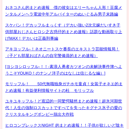
おネコさん的まとめ速報 僕の彼女はエリーちゃん人形！豆腐メ
ンタルメンヘラ電波中年アルバイターのぬいぐるみ男子末路編
スケバン！デカッフルまっくす（デカい強い2次元嫁だいすき子
供部屋おじさんヒロシ之古惑仔的まとめ速報）話題な動画取り上
げMAX！デカいは正義刑事編
アキヨッフル-！ネオニートスケ番長のエキストラ芸能情報局！
（子ども部屋おばさんの自宅警備員的まとめ速報）
[ヨシヨシロッフル-！！-素浪人勇者カツオンの未解決事件簿へよ
うこそYOUKO！のナンノ洋子のはなしは信じるな編）]
モリッフル！ 50代無職独身ガチホモ童貞！女装子オネエ的ま
とめ速報！有益便利情報サイトの杜 モリッフル
ユキユキッフル！ど底辺的一同驚愕騒然まとめ速報！超氷河期世
代！人生の強制ロスカットですべてを失ったキグナス氷子の愛の
クリスタルキングボンビー脱出大作戦
ヒロコンプレックスNIGHT 的まとめ速報！！子供が欲しいど陰キ