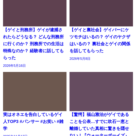
【ゲイと刑務所】ゲイが逮捕さ
【ゲイと裏社会】ゲイバーにケ
れたらどうなる？ どんな刑務所
ツモチはいるの？ ゲイのヤクザ
に行くのか？ 刑務所での生活は
はいるの？ 裏社会とゲイの関係
特殊なのか？ 経験者に話しても
を話してもらった
らった
2026年5月8日
2026年5月16日
実はオネエを告白しているゲイ
【驚愕】福山雅治がゲイである
人TOP3 #パンサー #お笑い #雑
ことを公表…すでに吹石一恵と
学
離婚していた真相に驚きを隠せ
ない！『ウォーターボーイズ』