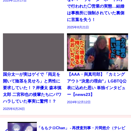
2025年11月17日
で行われた◯営業の実態…結婚
は事務所に強制されていた裏側
に言葉を失う！
2025年8月21日
国分太一が実はゲイで「両足を
【AAA・與真司郎】「カミング
開いて陰茎を見せろ」と男性に
アウト“決意の理由”」LGBTQ公
要求していた！？岸優太 森本慎
表に込めた思い 単独インタビュ
太郎 二宮和也の後輩たちにパワ
ー【news23】
ハラしていた事実に驚愕！？
2024年12月12日
2025年6月24日
「ももクロChan」 - 再捜査刑事・片岡悠介（テレビ