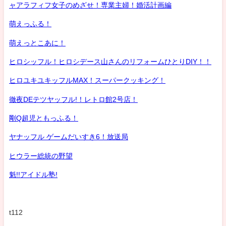
ャアラフィフ女子のめざせ！専業主婦！婚活計画編
萌えっふる！
萌えっとこあに！
ヒロシッフル！ヒロシデース山さんのリフォームひとりDIY！！
ヒロユキユキッフルMAX！スーパークッキング！
徹夜DEテツヤッフル!！レトロ館2号店！
剛Q超児ともっふる！
ヤナッフル ゲームだいすき6！放送局
ヒウラー総統の野望
魁!!アイドル塾!
t112