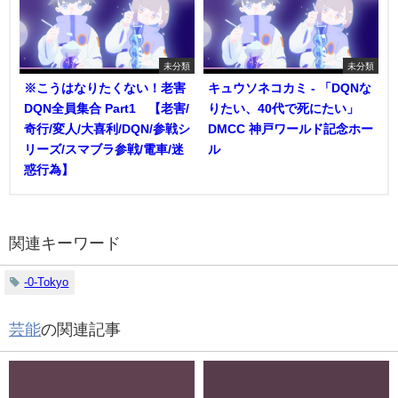
未分類
未分類
※こうはなりたくない！老害
キュウソネコカミ - 「DQNな
DQN全員集合 Part1 【老害/
りたい、40代で死にたい」
奇行/変人/大喜利/DQN/参戦シ
DMCC 神戸ワールド記念ホー
リーズ/スマブラ参戦/電車/迷
ル
惑行為】
関連キーワード
-0-Tokyo
芸能
の関連記事