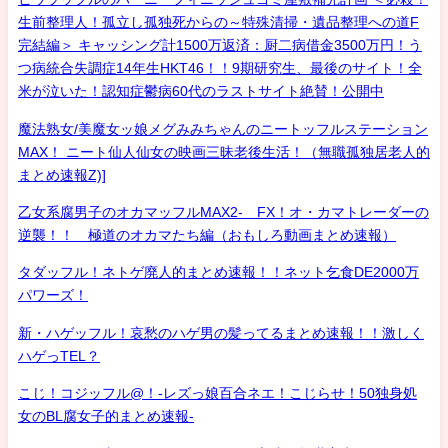
生前整理人！孤立し孤独死からの～特殊清掃・遺品整理への道F
完結編＞ キャッシング計1500万返済：厨二病借金3500万円！う
つ病統合失調症14年生HKT46！！9期研究生、最後のサイト！全
米が泣いた！認知症鬱病60代のラストサイト絶賛！公開中
魔法熟女/美魔女ッ娘メグみみちゃんのニートッフルステーション
MAX！ ニート仙人仙女の映画三昧老後生活！（無職孤独居老人的
まとめ速報Z)]
乙女系腐男子のオカマッフルMAX2- FX！オ・カマトレーダーの
逆襲！！ 極道のオカマたち編（おもしろ動画まとめ速報）
タダッフル！ネトゲ廃人的まとめ速報！！ネット乞食DE2000万
パワーズ！
新・ハゲッフル！哀愁のハゲ男の髪ってるまとめ速報！！激しく
ハゲっTEL？
こじ！コジッフル@！-レズっ娘百合ネエ！こじらせ！50独身処
女のBL腐女子的まとめ速報-