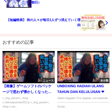
朝日）
【短編映画】 街の人々が毎日1人ずつ消えていく理
由
おすすめの記事
ニュース
未分類
【画像】ゲームソフトのパッケ
UNBOXING HADIAH ULANG
ージで思わず懐かしくなったら
TAHUN DAN KELULUSAN ❤
死亡ｗｗｗｗｗｗ
c_img_param=; //img-
Salam Ngapak! Ora ngapak, ora kepenak.
c.net/output/site/202.js c_img_param=;
———————————————————
//img-c.net...
Social ...