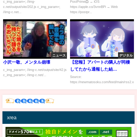
c_img_param=; //img-
PostPrime🦁 → iOS
c.net/output/site/202.js c_img_param=;
https://apple.co/3vnnBPi → Web
//img-c.net...
https://postpr...
ニュース
デジタル
小沢一敬、メンタル崩壊
【悲報】アパートの隣人が同棲
してたから通報した結
c_img_param=; //img-c.net/output/site/42.js
c_img_param=; //img-c.net/...
果・・・・・
Source:
https://newmatosoku.com/feed/main/rss2.xml.
xrea