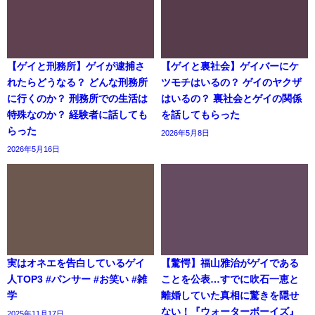
【ゲイと刑務所】ゲイが逮捕さ
【ゲイと裏社会】ゲイバーにケ
れたらどうなる？ どんな刑務所
ツモチはいるの？ ゲイのヤクザ
に行くのか？ 刑務所での生活は
はいるの？ 裏社会とゲイの関係
特殊なのか？ 経験者に話しても
を話してもらった
らった
2026年5月8日
2026年5月16日
実はオネエを告白しているゲイ
【驚愕】福山雅治がゲイである
人TOP3 #パンサー #お笑い #雑
ことを公表…すでに吹石一恵と
学
離婚していた真相に驚きを隠せ
ない！『ウォーターボーイズ』
2025年11月17日