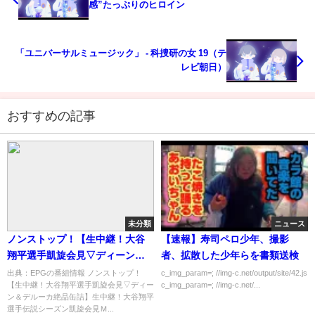
感”たっぷりのヒロイン
「ユニバーサルミュージック」 - 科捜研の女 19（テ
レビ朝日）
おすすめの記事
未分類
ニュース
ノンストップ！【生中継！大谷
【速報】寿司ペロ少年、撮影
翔平選手凱旋会見▽ディーン＆
者、拡散した少年らを書類送検
デルーカ絶品缶詰】[字][デ]…の
出典：EPGの番組情報 ノンストップ！
c_img_param=; //img-c.net/output/site/42.js
【生中継！大谷翔平選手凱旋会見▽ディー
c_img_param=; //img-c.net/...
番組内容解析まとめ
ン＆デルーカ絶品缶詰】生中継！大谷翔平
選手伝説シーズン凱旋会見Ｍ...