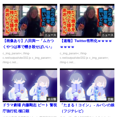
ニュース
ニュース
【画像あり】八田與一「ムカつ
【速報】Twitter有料化ｗｗｗｗ
くやつは車で轢き殺せばいい」
ｗｗｗｗ
c_img_param=; //img-
c_img_param=; //img-
c.net/output/site/202.js c_img_param=;
c.net/output/site/202.js c_img_param=;
//img-c.net...
//img-c.net...
未分類
芸能
ドラマ劇場 内藤剛志 ビート 警視
「たまる！コイン」 - ルパンの娘
庁強行犯 樋口顕
（フジテレビ）