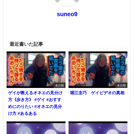
suneo9
最近書いた記事
未分類
未分類
ゲイが教えるオネエの見分け
堀江圭巧 ゲイビデオの真相
方《歩き方》 #ゲイ #おすす
めにのりたい #オネエの見分
け方 #あるある