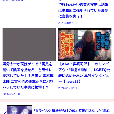
で行われた◯営業の実態…結婚
は事務所に強制されていた裏側
に言葉を失う！
2025年8月21日
国分太一が実はゲイで「両足を
【AAA・與真司郎】「カミング
開いて陰茎を見せろ」と男性に
アウト“決意の理由”」LGBTQ公
要求していた！？岸優太 森本慎
表に込めた思い 単独インタビュ
太郎 二宮和也の後輩たちにパワ
ー【news23】
ハラしていた事実に驚愕！？
2024年12月12日
2025年6月24日
『ミラベルと魔法だらけの家』監督が追及した“親近