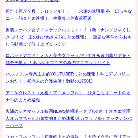
何だ！何が？真・シロッフル！！ 永遠の無職童貞- ぼっちな
ニート的まとめ速報！一生童貞上等夜露死苦！
男装スケバン女子！スケッフルまっくす！（新・ナンノひゃくし
きっ!！ビー玉のおいぬさん的まとめ速報） 話題な事件からおも
しろ動画まで取り上げまっくす
ロボットアニメ！メカと美少女キャラだいすき永遠の非リア充・
非モテ星人 ！あらゆるマニアの為のマニアックサイト
ハルッフル-専業主夫的YOUTUBERまとめ速報！キモデブロリコ
ンおたく！初老人の介護生活！激動の1750日
アニゲタレスト（元祖！アニメッフル） ひきこもりニートのオ
ナベ的まとめ速報
火浦のシネマッフル映画NEWS情報ポータブルの杜！オネエ管理
人オカマちゃんの鬼女的まとめ速報!オカマッフルアタックナンバ
ーハーフ
ユカ・ヨネッフル！初老的まとめ速報！！大帝イタチにラリアッ