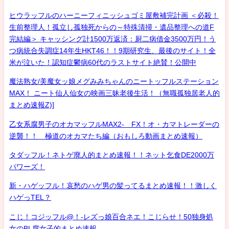
ヒウラッフルのハーニーフィニッシュゴミ屋敷補完計画 ＜必殺！
生前整理人！孤立し孤独死からの～特殊清掃・遺品整理への道F
完結編＞ キャッシング計1500万返済：厨二病借金3500万円！う
つ病統合失調症14年生HKT46！！9期研究生、最後のサイト！全
米が泣いた！認知症鬱病60代のラストサイト絶賛！公開中
魔法熟女/美魔女ッ娘メグみみちゃんのニートッフルステーション
MAX！ ニート仙人仙女の映画三昧老後生活！（無職孤独居老人的
まとめ速報Z)]
乙女系腐男子のオカマッフルMAX2- FX！オ・カマトレーダーの
逆襲！！ 極道のオカマたち編（おもしろ動画まとめ速報）
タダッフル！ネトゲ廃人的まとめ速報！！ネット乞食DE2000万
パワーズ！
新・ハゲッフル！哀愁のハゲ男の髪ってるまとめ速報！！激しく
ハゲっTEL？
こじ！コジッフル@！-レズっ娘百合ネエ！こじらせ！50独身処
女のBL腐女子的まとめ速報-