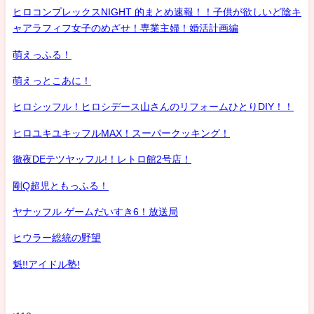
ヒロコンプレックスNIGHT 的まとめ速報！！子供が欲しいど陰キ
ャアラフィフ女子のめざせ！専業主婦！婚活計画編
萌えっふる！
萌えっとこあに！
ヒロシッフル！ヒロシデース山さんのリフォームひとりDIY！！
ヒロユキユキッフルMAX！スーパークッキング！
徹夜DEテツヤッフル!！レトロ館2号店！
剛Q超児ともっふる！
ヤナッフル ゲームだいすき6！放送局
ヒウラー総統の野望
魁!!アイドル塾!