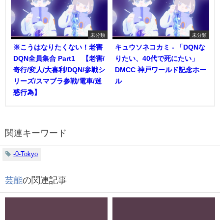
未分類
未分類
※こうはなりたくない！老害
キュウソネコカミ - 「DQNな
DQN全員集合 Part1 【老害/
りたい、40代で死にたい」
奇行/変人/大喜利/DQN/参戦シ
DMCC 神戸ワールド記念ホー
リーズ/スマブラ参戦/電車/迷
ル
惑行為】
関連キーワード
-0-Tokyo
芸能
の関連記事