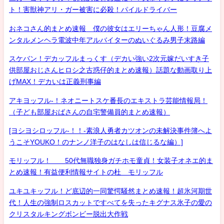
ト！害獣神アリ・ガー被害に必殺！パイルドライバー
おネコさん的まとめ速報 僕の彼女はエリーちゃん人形！豆腐メ
ンタルメンヘラ電波中年アルバイターのぬいぐるみ男子末路編
スケバン！デカッフルまっくす（デカい強い2次元嫁だいすき子
供部屋おじさんヒロシ之古惑仔的まとめ速報）話題な動画取り上
げMAX！デカいは正義刑事編
アキヨッフル-！ネオニートスケ番長のエキストラ芸能情報局！
（子ども部屋おばさんの自宅警備員的まとめ速報）
[ヨシヨシロッフル-！！-素浪人勇者カツオンの未解決事件簿へよ
うこそYOUKO！のナンノ洋子のはなしは信じるな編）]
モリッフル！ 50代無職独身ガチホモ童貞！女装子オネエ的ま
とめ速報！有益便利情報サイトの杜 モリッフル
ユキユキッフル！ど底辺的一同驚愕騒然まとめ速報！超氷河期世
代！人生の強制ロスカットですべてを失ったキグナス氷子の愛の
クリスタルキングボンビー脱出大作戦