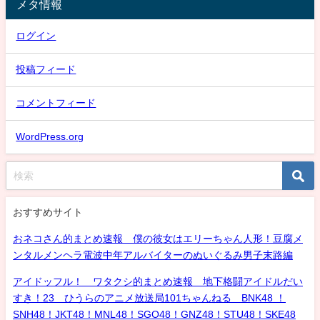
メタ情報
ログイン
投稿フィード
コメントフィード
WordPress.org
おすすめサイト
おネコさん的まとめ速報 僕の彼女はエリーちゃん人形！豆腐メ
ンタルメンヘラ電波中年アルバイターのぬいぐるみ男子末路編
アイドッフル！ ワタクシ的まとめ速報 地下格闘アイドルだい
すき！23 ひうらのアニメ放送局101ちゃんねる BNK48 ！
SNH48！JKT48！MNL48！SGO48！GNZ48！STU48！SKE48