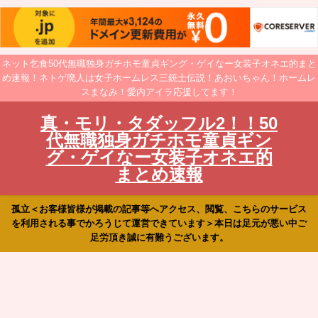
ネット乞食50代無職独身ガチホモ童貞ギング・ゲイなー女装子オネエ的まと
め速報！ネトゲ廃人は女子ホームレス三銃士伝説！あおいちゃん！ホームレ
スまなみ！愛内アイラ応援してます！
真・モリ・タダッフル2！！50
代無職独身ガチホモ童貞ギン
グ・ゲイなー女装子オネエ的
まとめ速報
孤立＜お客様皆様が掲載の記事等へアクセス、閲覧、こちらのサービス
を利用される事でかろうじて運営できています＞本日は足元が悪い中ご
足労頂き誠に有難うございます。