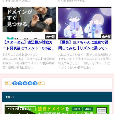
c_img_param=; //img...
c_img_param=; //img...
未分類
未分類
【スターダム】渡辺桃が対戦カ
【爆笑】ヨメちゃんに連続で質
ード発表後にコメント！QQ破壊
問してみた【リズムに乗って50
宣言！最初の餌食は誰だ！後楽
の質問】
1:名無しさん＠お腹いっぱい
おはようございます！家でも全力夫婦ヨメ
2021.12.23(Thu) 【スターダム】渡辺桃が
トオレです！今回はリズムにのって質問に
園はスターライト・キッドが鍵
対戦カード発表後にコメント！QQ破壊宣
答えてみました！！ 難しいよコレ… かな
を握る！林下詩美とAZMは気持
言！最初の餌食は誰だ...
りどうでもいい質問もあり...
ちの整理がつかない！上谷沙弥
は狂気へ！【STARDOM】
xrea