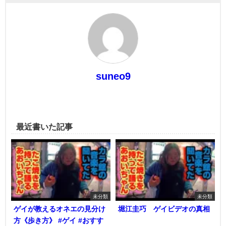
suneo9
最近書いた記事
未分類
未分類
ゲイが教えるオネエの見分け
堀江圭巧 ゲイビデオの真相
方《歩き方》 #ゲイ #おすす