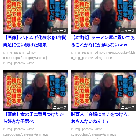
ニュース
ニュース
【画像】ハトムギ化粧水を1年間
【Z世代】ラーメン屋に置いてあ
両足に使い続けた結果
るこれがなにか解らないｗｗｗ
ｗｗ
c_img_param=; //img-
c_img_param=; //img-c.net/output/site/42.js
c.net/output/category/anime.js
c_img_param=; //img-c.net/...
c_img_param=; //img...
ニュース
ニュース
【画像】女の子に番号つけたか
関西人「会話にオチをつけろ。
ら好きな子選べ
おもんないねん！」
c_img_param=; //img-
c_img_param=; //img-
c.net/output/category/anime.js
c.net/output/category/anime.js