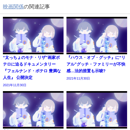
映画関係
の関連記事
“太っちょのモナ・リザ”画家ボ
『ハウス・オブ・グッチ』に“リ
テロに迫るドキュメンタリー
アル”グッチ・ファミリーが不快
『フェルナンド・ボテロ 豊満な
感…法的措置も示唆?
人生』 公開決定
2021年11月30日
2021年11月30日