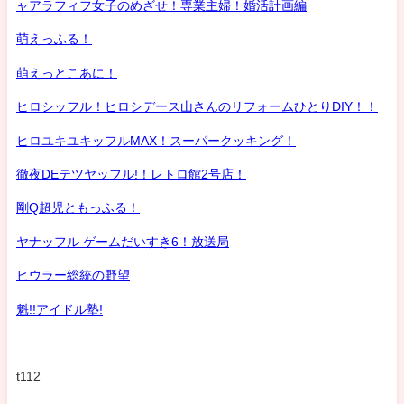
ャアラフィフ女子のめざせ！専業主婦！婚活計画編
萌えっふる！
萌えっとこあに！
ヒロシッフル！ヒロシデース山さんのリフォームひとりDIY！！
ヒロユキユキッフルMAX！スーパークッキング！
徹夜DEテツヤッフル!！レトロ館2号店！
剛Q超児ともっふる！
ヤナッフル ゲームだいすき6！放送局
ヒウラー総統の野望
魁!!アイドル塾!
t112