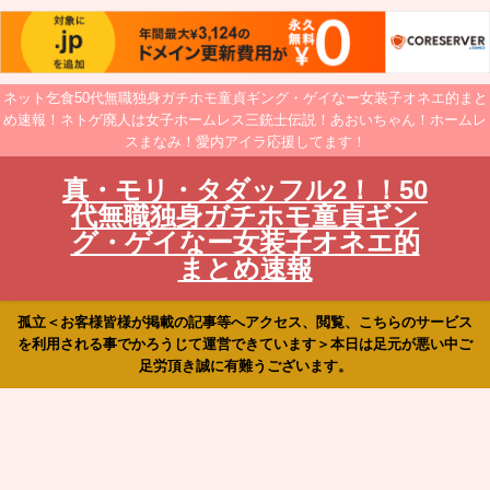
ネット乞食50代無職独身ガチホモ童貞ギング・ゲイなー女装子オネエ的まと
め速報！ネトゲ廃人は女子ホームレス三銃士伝説！あおいちゃん！ホームレ
スまなみ！愛内アイラ応援してます！
真・モリ・タダッフル2！！50
代無職独身ガチホモ童貞ギン
グ・ゲイなー女装子オネエ的
まとめ速報
孤立＜お客様皆様が掲載の記事等へアクセス、閲覧、こちらのサービス
を利用される事でかろうじて運営できています＞本日は足元が悪い中ご
足労頂き誠に有難うございます。