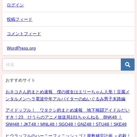
ログイン
投稿フィード
コメントフィード
WordPress.org
おすすめサイト
おネコさん的まとめ速報 僕の彼女はエリーちゃん人形！豆腐メ
ンタルメンヘラ電波中年アルバイターのぬいぐるみ男子末路編
アイドッフル！ ワタクシ的まとめ速報 地下格闘アイドルだい
すき！23 ひうらのアニメ放送局101ちゃんねる BNK48 ！
SNH48！JKT48！MNL48！SGO48！GNZ48！STU48！SKE48
ヒウラッフルのハーニーフィニッシュゴミ屋敷補完計画 ＜必殺！