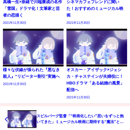
高橋一生×奈緒で川端康成の名作
シネマカフェフレンドに聞い
「雪国」ドラマ化！文筆家と芸
た！おすすめのミュージカル映
者の恋描く
画
2021年11月30日
2021年11月30日
様々な伏線が張られた『悪なき
オスカー・アイザック×ジェシ
殺人』“リピーター割引”実施へ
カ・チャステインが夫婦役に！
HBOドラマ「ある結婚の風景」
2021年11月30日
配信へ
2021年11月30日
スピルバーグ監督「“映画化したい”思いをずっと抱
いてきた」ミュージカル映画に期待する“魔法”と
は？