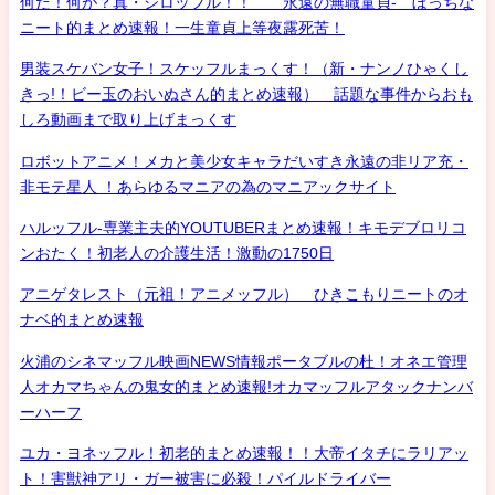
何だ！何が？真・シロッフル！！ 永遠の無職童貞- ぼっちな
ニート的まとめ速報！一生童貞上等夜露死苦！
男装スケバン女子！スケッフルまっくす！（新・ナンノひゃくし
きっ!！ビー玉のおいぬさん的まとめ速報） 話題な事件からおも
しろ動画まで取り上げまっくす
ロボットアニメ！メカと美少女キャラだいすき永遠の非リア充・
非モテ星人 ！あらゆるマニアの為のマニアックサイト
ハルッフル-専業主夫的YOUTUBERまとめ速報！キモデブロリコ
ンおたく！初老人の介護生活！激動の1750日
アニゲタレスト（元祖！アニメッフル） ひきこもりニートのオ
ナベ的まとめ速報
火浦のシネマッフル映画NEWS情報ポータブルの杜！オネエ管理
人オカマちゃんの鬼女的まとめ速報!オカマッフルアタックナンバ
ーハーフ
ユカ・ヨネッフル！初老的まとめ速報！！大帝イタチにラリアッ
ト！害獣神アリ・ガー被害に必殺！パイルドライバー