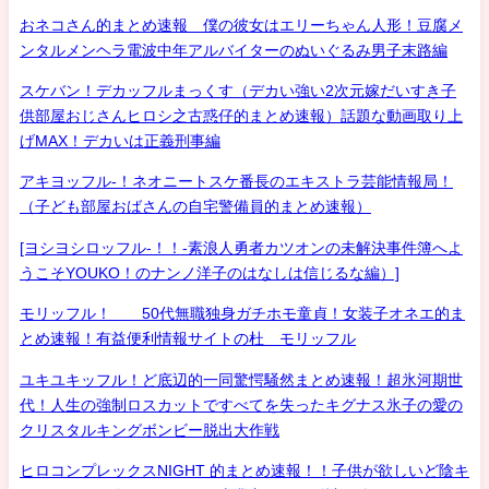
おネコさん的まとめ速報 僕の彼女はエリーちゃん人形！豆腐メ
ンタルメンヘラ電波中年アルバイターのぬいぐるみ男子末路編
スケバン！デカッフルまっくす（デカい強い2次元嫁だいすき子
供部屋おじさんヒロシ之古惑仔的まとめ速報）話題な動画取り上
げMAX！デカいは正義刑事編
アキヨッフル-！ネオニートスケ番長のエキストラ芸能情報局！
（子ども部屋おばさんの自宅警備員的まとめ速報）
[ヨシヨシロッフル-！！-素浪人勇者カツオンの未解決事件簿へよ
うこそYOUKO！のナンノ洋子のはなしは信じるな編）]
モリッフル！ 50代無職独身ガチホモ童貞！女装子オネエ的ま
とめ速報！有益便利情報サイトの杜 モリッフル
ユキユキッフル！ど底辺的一同驚愕騒然まとめ速報！超氷河期世
代！人生の強制ロスカットですべてを失ったキグナス氷子の愛の
クリスタルキングボンビー脱出大作戦
ヒロコンプレックスNIGHT 的まとめ速報！！子供が欲しいど陰キ