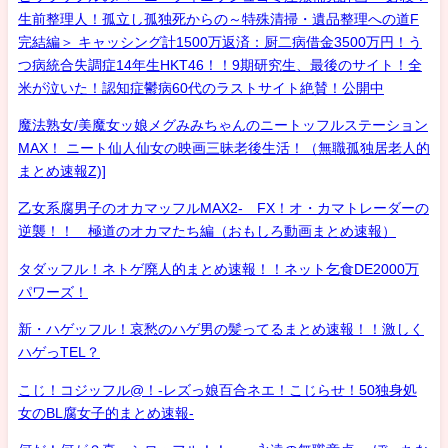
生前整理人！孤立し孤独死からの～特殊清掃・遺品整理への道F
完結編＞ キャッシング計1500万返済：厨二病借金3500万円！う
つ病統合失調症14年生HKT46！！9期研究生、最後のサイト！全
米が泣いた！認知症鬱病60代のラストサイト絶賛！公開中
魔法熟女/美魔女ッ娘メグみみちゃんのニートッフルステーション
MAX！ ニート仙人仙女の映画三昧老後生活！（無職孤独居老人的
まとめ速報Z)]
乙女系腐男子のオカマッフルMAX2- FX！オ・カマトレーダーの
逆襲！！ 極道のオカマたち編（おもしろ動画まとめ速報）
タダッフル！ネトゲ廃人的まとめ速報！！ネット乞食DE2000万
パワーズ！
新・ハゲッフル！哀愁のハゲ男の髪ってるまとめ速報！！激しく
ハゲっTEL？
こじ！コジッフル@！-レズっ娘百合ネエ！こじらせ！50独身処
女のBL腐女子的まとめ速報-