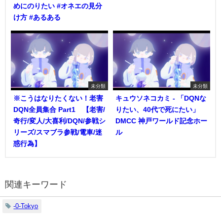
めにのりたい #オネエの見分
け方 #あるある
未分類
未分類
※こうはなりたくない！老害
キュウソネコカミ - 「DQNな
DQN全員集合 Part1 【老害/
りたい、40代で死にたい」
奇行/変人/大喜利/DQN/参戦シ
DMCC 神戸ワールド記念ホー
リーズ/スマブラ参戦/電車/迷
ル
惑行為】
関連キーワード
-0-Tokyo