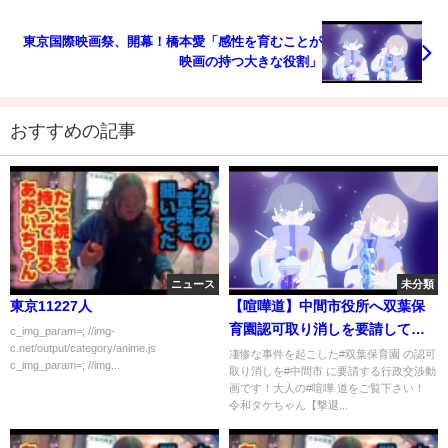
東京国際映画祭、開幕！橋本愛「感性を育むことが
映画の持つ大きな役割」
おすすめの記事
ニュース
未分類
東京11227人
【喧嘩道】中間市役所へ双葉保
育園認可取り消しを要請して来
c_img_param=; //img-
c.net/output/category/anime.js
た！福田市長宛で陳情！双葉保
凄惨な事件を起こした#双葉保育園 の認可
c_img_param=; //img...
取り消しを#中間市 に要請する行政交渉動
育園の闇【神回】
画です！大人の#喧嘩 道をご覧下さい！
令和タケちゃん【撃退...