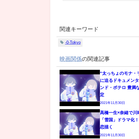
関連キーワード
-0-Tokyo
映画関係
の関連記事
“太っちょのモナ・
に迫るドキュメン
ンド・ボテロ 豊満
定
2021年11月30日
高橋一生×奈緒で川
「雪国」ドラマ化
恋描く
2021年11月30日