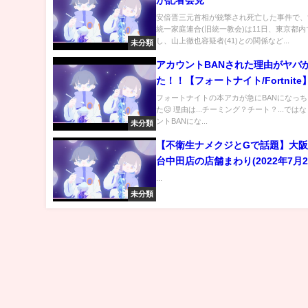
が記者会見
安倍晋三元首相が銃撃され死亡した事件で、
統一家庭連合(旧統一教会)は11日、東京都
し、山上徹也容疑者(41)との関係など...
未分類
アカウントBANされた理由がヤバ
た！！【フォートナイト/Fortnite
フォートナイトの本アカが急にBANになっ
た😥 理由は...チーミング？チート？...では
ントBANにな...
未分類
【不衛生ナメクジとGで話題】大
台中田店の店舗まわり(2022年7月2
30分現在)
...
未分類