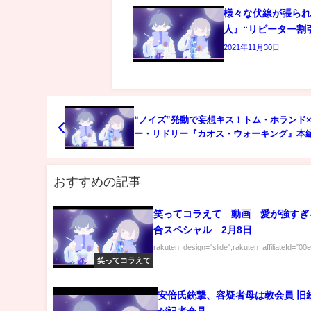
様々な伏線が張ら
人』“リピーター割
2021年11月30日
“ノイズ”発動で妄想キス！トム・ホランド
ー・リドリー『カオス・ウォーキング』本
おすすめの記事
笑ってコラえて 動画 愛が強すぎ
合スペシャル 2月8日
rakuten_design="slide";rakuten_affiliateId="00
笑ってコラえて
安倍氏銃撃、容疑者母は教会員 旧統一教会