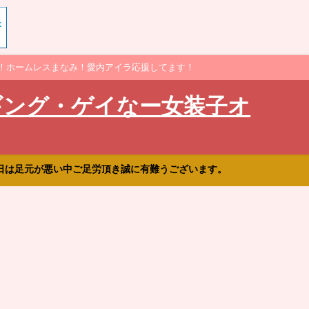
！ホームレスまなみ！愛内アイラ応援してます！
ギング・ゲイなー女装子オ
日は足元が悪い中ご足労頂き誠に有難うございます。