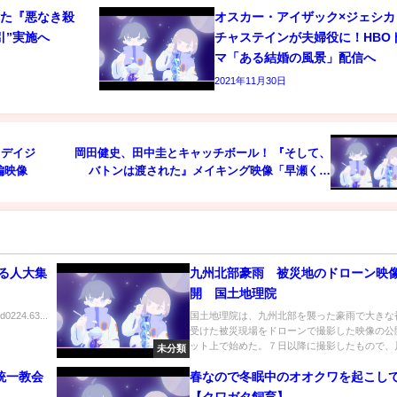
れた『悪なき殺
オスカー・アイザック×ジェシカ
引”実施へ
チャステインが夫婦役に！HBO
マ「ある結婚の風景」配信へ
2021年11月30日
×デイジ
岡田健史、田中圭とキャッチボール！ 『そして、
編映像
バトンは渡された』メイキング映像「早瀬くん
編」独占入手
る人大集
九州北部豪雨 被災地のドローン映
開 国土地理院
ed0224.63...
国土地理院は、九州北部を襲った豪雨で大きな
受けた被災現場をドローンで撮影した映像の公
ット上で始めた。７日以降に撮影したもので、川.
未分類
春なので冬眠中のオオクワを起こし