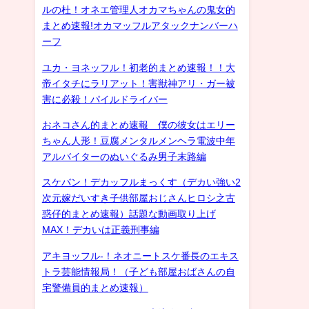
ルの杜！オネエ管理人オカマちゃんの鬼女的
まとめ速報!オカマッフルアタックナンバーハ
ーフ
ユカ・ヨネッフル！初老的まとめ速報！！大
帝イタチにラリアット！害獣神アリ・ガー被
害に必殺！パイルドライバー
おネコさん的まとめ速報 僕の彼女はエリー
ちゃん人形！豆腐メンタルメンヘラ電波中年
アルバイターのぬいぐるみ男子末路編
スケバン！デカッフルまっくす（デカい強い2
次元嫁だいすき子供部屋おじさんヒロシ之古
惑仔的まとめ速報）話題な動画取り上げ
MAX！デカいは正義刑事編
アキヨッフル-！ネオニートスケ番長のエキス
トラ芸能情報局！（子ども部屋おばさんの自
宅警備員的まとめ速報）