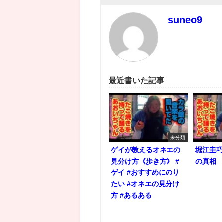
suneo9
最近書いた記事
未分類
ゲイが教えるオネエの
堀江圭
見分け方《歩き方》 #
の真相
ゲイ #おすすめにのり
たい #オネエの見分け
方 #あるある