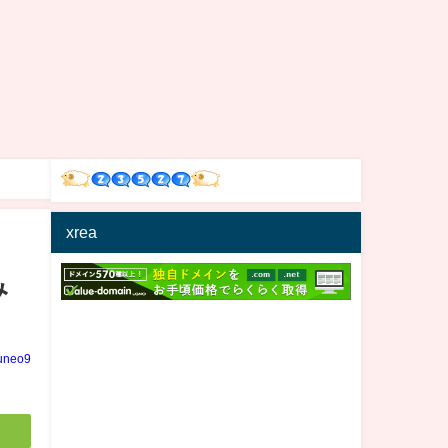
xrea
み
uneo9