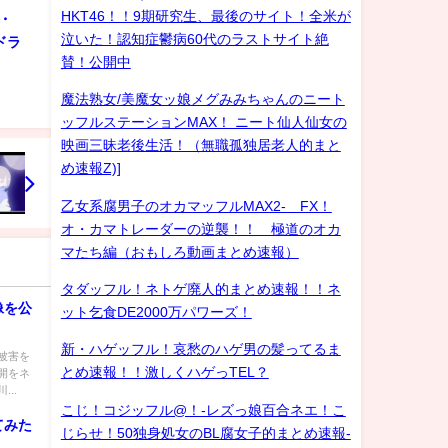
HKT46！！9期研究生、最後のサイト！全米が
・
泣いた！認知症鬱病60代のラストサイト絶
ドラ
賛！公開中
魔法熟女/美魔女ッ娘メグみみちゃんのニート
ッフルステーションMAX！ ニート仙人仙女の
映画三昧老後生活！（無職孤独居老人的まと
め速報Z)]
乙女系腐男子のオカマッフルMAX2- FX！
オ・カマトレーダーの逆襲！！ 極道のオカ
マたち編（おもしろ動画まとめ速報）
タダッフル！ネトゲ廃人的まとめ速報！！ネ
像を公
ット乞食DE2000万パワーズ！
新・ハゲッフル！哀愁のハゲ男の髪ってるま
被害を
とめ速報！！激しくハゲっTEL？
開をネ
..
こじ！コジッフル@！-レズっ娘百合ネエ！こ
てみた
じらせ！50独身処女のBL腐女子的まとめ速報-