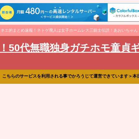
オネエ的まとめ速報！ネトゲ廃人は女子ホームレス三銃士伝説！あおいちゃん
！50代無職独身ガチホモ童貞
、こちらのサービスを利用される事でかろうじて運営できています＞本