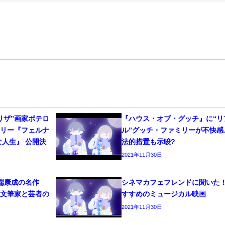
リザ”画家ボテロ
『ハウス・オブ・グッチ』に“リ
タリー『フェルナ
ル”グッチ・ファミリーが不快感
な人生』 公開決
法的措置も示唆?
2021年11月30日
端康成の名作
シネマカフェフレンドに聞いた
！文筆家と芸者の
すすめのミュージカル映画
2021年11月30日