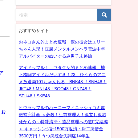
おすすめサイト
おネコさん的まとめ速報 僕の彼女はエリー
ちゃん人形！豆腐メンタルメンヘラ電波中年
アルバイターのぬいぐるみ男子末路編
アイドッフル！ ワタクシ的まとめ速報 地
ア
下格闘アイドルだいすき！23 ひうらのアニ
…
メ放送局101ちゃんねる BNK48 ！SNH48！
JKT48！MNL48！SGO48！GNZ48！
STU48！SKE48
ヒウラッフルのハーニーフィニッシュゴミ屋
！お
敷補完計画 ＜必殺！生前整理人！孤立し孤独
死からの～特殊清掃・遺品整理への道F完結編
＞ キャッシング計1500万返済：厨二病借金
3500万円！うつ病統合失調症14年生