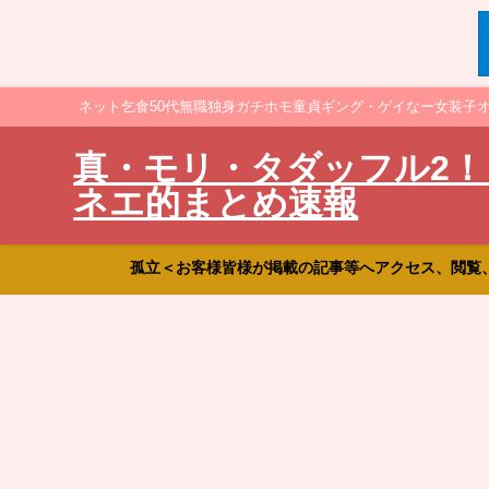
ネット乞食50代無職独身ガチホモ童貞ギング・ゲイなー女装子
真・モリ・タダッフル2！
ネエ的まとめ速報
孤立＜お客様皆様が掲載の記事等へアクセス、閲覧