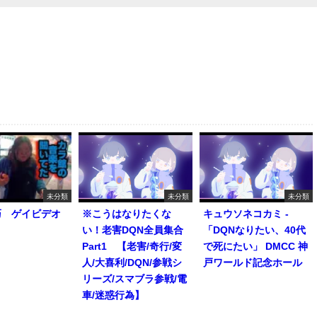
未分類
未分類
未分類
巧 ゲイビデオ
※こうはなりたくな
キュウソネコカミ -
い！老害DQN全員集合
「DQNなりたい、40代
Part1 【老害/奇行/変
で死にたい」 DMCC 神
人/大喜利/DQN/参戦シ
戸ワールド記念ホール
リーズ/スマブラ参戦/電
車/迷惑行為】