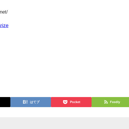
net/
rize
はてブ
Pocket
Feedly