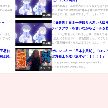
【クワガタ飼育】
世界平和
今回の動画は、冬眠中のオオクワガタを起こす
内で記者会見
す。 昨年の11月中旬頃に越冬させる為の管理
り替えて、低い温度で管理していたオオクワ...
未分類
かっ
【昼飯酒】日本一段取りの悪い大阪
】
テイクアウトを食いながらビールを
【飯テロ】【飯動画】【酒動画】
ちゃいまし
オッサンが飯食ったり料理したり、酒飲んで好
なく アカウ
に話してる動画です。 何も期待しないでくだ
して飯動画が好きな人だけ見てください。 中...
未分類
阪王将仙
ゼレンスキー「日本よ共闘してロシ
6日10時
北方領土を取り返すぞ！！！！！」
c_img_param=; //img-c.net/output/site/42.js
c_img_param=; //img-c.net/...
ニュース