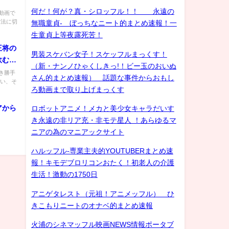
何だ！何が？真・シロッフル！！ 永遠の
動画で
方法に切
無職童貞- ぼっちなニート的まとめ速報！一
生童貞上等夜露死苦！
王将の
男装スケバン女子！スケッフルまっくす！
飲む
（新・ナンノひゃくしきっ!！ビー玉のおいぬ
き勝手
さん的まとめ速報） 話題な事件からおもし
さい、そ
ろ動画まで取り上げまっくす
アから
ロボットアニメ！メカと美少女キャラだいす
き永遠の非リア充・非モテ星人 ！あらゆるマ
ニアの為のマニアックサイト
ハルッフル-専業主夫的YOUTUBERまとめ速
報！キモデブロリコンおたく！初老人の介護
生活！激動の1750日
アニゲタレスト（元祖！アニメッフル） ひ
きこもりニートのオナベ的まとめ速報
火浦のシネマッフル映画NEWS情報ポータブ