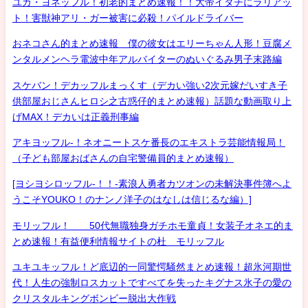
ユカ・ヨネッフル！初老的まとめ速報！！大帝イタチにラリアッ
ト！害獣神アリ・ガー被害に必殺！パイルドライバー
おネコさん的まとめ速報 僕の彼女はエリーちゃん人形！豆腐メ
ンタルメンヘラ電波中年アルバイターのぬいぐるみ男子末路編
スケバン！デカッフルまっくす（デカい強い2次元嫁だいすき子
供部屋おじさんヒロシ之古惑仔的まとめ速報）話題な動画取り上
げMAX！デカいは正義刑事編
アキヨッフル-！ネオニートスケ番長のエキストラ芸能情報局！
（子ども部屋おばさんの自宅警備員的まとめ速報）
[ヨシヨシロッフル-！！-素浪人勇者カツオンの未解決事件簿へよ
うこそYOUKO！のナンノ洋子のはなしは信じるな編）]
モリッフル！ 50代無職独身ガチホモ童貞！女装子オネエ的ま
とめ速報！有益便利情報サイトの杜 モリッフル
ユキユキッフル！ど底辺的一同驚愕騒然まとめ速報！超氷河期世
代！人生の強制ロスカットですべてを失ったキグナス氷子の愛の
クリスタルキングボンビー脱出大作戦