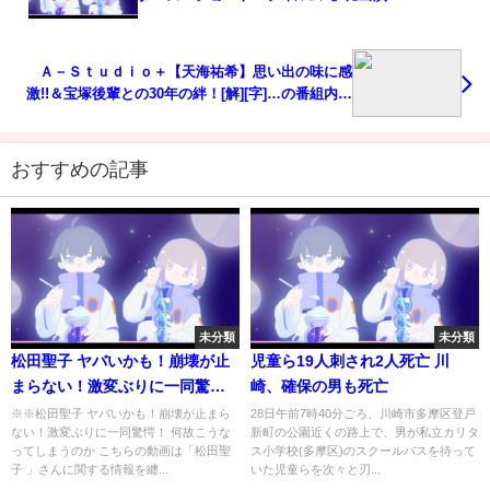
Ａ－Ｓｔｕｄｉｏ＋【天海祐希】思い出の味に感
激!!＆宝塚後輩との30年の絆！[解][字]…の番組内容
解析まとめ
おすすめの記事
未分類
未分類
松田聖子 ヤバいかも！崩壊が止
児童ら19人刺され2人死亡 川
まらない！激変ぶりに一同驚
崎、確保の男も死亡
愕！ 何故こうなってしまうのか
※※松田聖子 ヤバいかも！崩壊が止まら
28日午前7時40分ごろ、川崎市多摩区登戸
ない！激変ぶりに一同驚愕！ 何故こうな
新町の公園近くの路上で、男が私立カリタ
ってしまうのか こちらの動画は「松田聖
ス小学校(多摩区)のスクールバスを待って
子 」さんに関する情報を纏...
いた児童らを次々と刃...