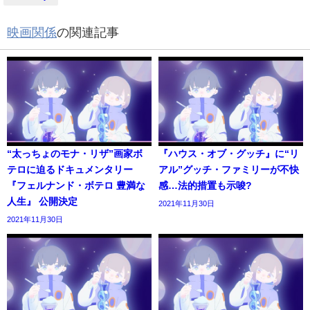
映画関係
の関連記事
“太っちょのモナ・リザ”画家ボ
『ハウス・オブ・グッチ』に“リ
テロに迫るドキュメンタリー
アル”グッチ・ファミリーが不快
『フェルナンド・ボテロ 豊満な
感…法的措置も示唆?
人生』 公開決定
2021年11月30日
2021年11月30日