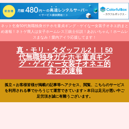
ネット乞食50代無職独身ガチホモ童貞ギング・ゲイなー女装子オネエ的まと
め速報！ネトゲ廃人は女子ホームレス三銃士伝説！あおいちゃん！ホームレ
スまなみ！愛内アイラ応援してます！
真・モリ・タダッフル2！！50
代無職独身ガチホモ童貞ギン
グ・ゲイなー女装子オネエ的
まとめ速報
孤立＜お客様皆様が掲載の記事等へアクセス、閲覧、こちらのサービス
を利用される事でかろうじて運営できています＞本日は足元が悪い中ご
足労頂き誠に有難うございます。