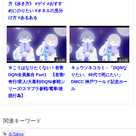
方《歩き方》 #ゲイ #おすす
めにのりたい #オネエの見分
け方 #あるある
未分類
未分類
※こうはなりたくない！老害
キュウソネコカミ - 「DQNな
DQN全員集合 Part1 【老害/
りたい、40代で死にたい」
奇行/変人/大喜利/DQN/参戦シ
DMCC 神戸ワールド記念ホー
リーズ/スマブラ参戦/電車/迷
ル
惑行為】
関連キーワード
-0-Tokyo