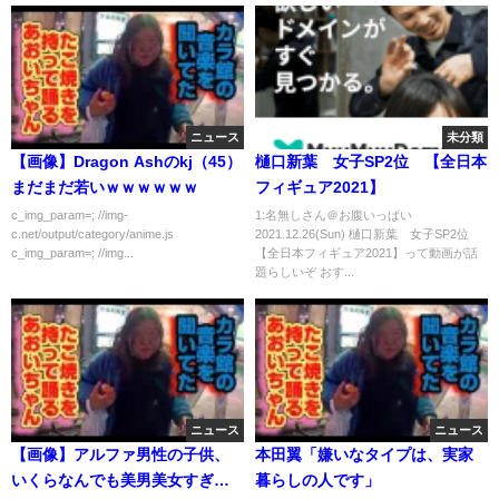
ニュース
未分類
【画像】Dragon Ashのkj（45）
樋口新葉 女子SP2位 【全日本
まだまだ若いｗｗｗｗｗｗ
フィギュア2021】
c_img_param=; //img-
1:名無しさん＠お腹いっぱい
c.net/output/category/anime.js
2021.12.26(Sun) 樋口新葉 女子SP2位
c_img_param=; //img...
【全日本フィギュア2021】って動画が話
題らしいぞ おす...
ニュース
ニュース
【画像】アルファ男性の子供、
本田翼「嫌いなタイプは、実家
いくらなんでも美男美女すぎる
暮らしの人です」