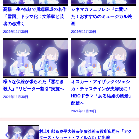
高橋一生×奈緒で川端康成の名作
シネマカフェフレンドに聞い
「雪国」ドラマ化！文筆家と芸
た！おすすめのミュージカル映
者の恋描く
画
2021年11月30日
2021年11月30日
様々な伏線が張られた『悪なき
オスカー・アイザック×ジェシ
殺人』“リピーター割引”実施へ
カ・チャステインが夫婦役に！
HBOドラマ「ある結婚の風景」
2021年11月30日
配信へ
2021年11月30日
村上虹郎＆奥平大兼＆伊藤沙莉＆役所広司ら「アク
ターズ・ショート・フィルム2」に出演