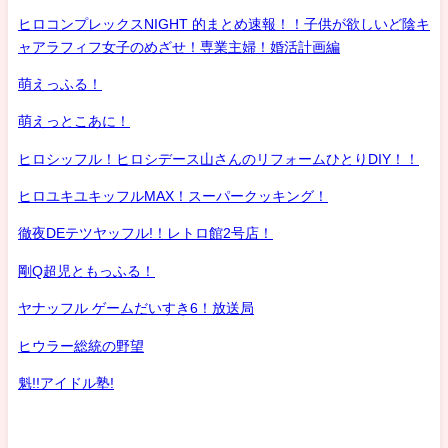
ヒロコンプレックスNIGHT 的まとめ速報！！子供が欲しいど陰キ
ャアラフィフ女子のめざせ！専業主婦！婚活計画編
萌えっふる！
萌えっとこあに！
ヒロシッフル！ヒロシデース山さんのリフォームひとりDIY！！
ヒロユキユキッフルMAX！スーパークッキング！
徹夜DEテツヤッフル!！レトロ館2号店！
剛Q超児ともっふる！
ヤナッフル ゲームだいすき6！放送局
ヒウラー総統の野望
魁!!アイドル塾!