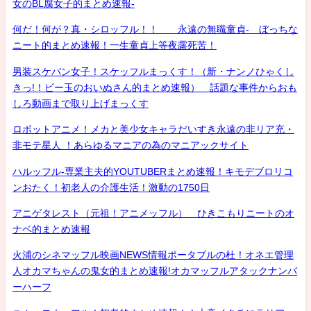
女のBL腐女子的まとめ速報-
何だ！何が？真・シロッフル！！ 永遠の無職童貞- ぼっちな
ニート的まとめ速報！一生童貞上等夜露死苦！
男装スケバン女子！スケッフルまっくす！（新・ナンノひゃくし
きっ!！ビー玉のおいぬさん的まとめ速報） 話題な事件からおも
しろ動画まで取り上げまっくす
ロボットアニメ！メカと美少女キャラだいすき永遠の非リア充・
非モテ星人 ！あらゆるマニアの為のマニアックサイト
ハルッフル-専業主夫的YOUTUBERまとめ速報！キモデブロリコ
ンおたく！初老人の介護生活！激動の1750日
アニゲタレスト（元祖！アニメッフル） ひきこもりニートのオ
ナベ的まとめ速報
火浦のシネマッフル映画NEWS情報ポータブルの杜！オネエ管理
人オカマちゃんの鬼女的まとめ速報!オカマッフルアタックナンバ
ーハーフ