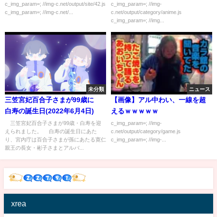
ｗｗｗｗｗ
c_img_param=; //img-c.net/output/site/42.js
c_img_param=; //img-
c_img_param=; //img-c.net/...
c.net/output/category/anime.js
c_img_param=; //img...
未分類
ニュース
三笠宮妃百合子さまが99歳に
【画像】アル中わい、一線を超
白寿の誕生日(2022年6月4日)
えるｗｗｗｗｗ
三笠宮妃百合子さまが99歳・白寿を迎
c_img_param=; //img-
えられました。 白寿の誕生日にあた
c.net/output/category/game.js
り、宮内庁は百合子さまが孫にあたる寛仁
c_img_param=; //img-...
親王の長女・彬子さまとアルバ...
xrea