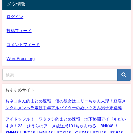
メタ情報
ログイン
投稿フィード
コメントフィード
WordPress.org
おすすめサイト
おネコさん的まとめ速報 僕の彼女はエリーちゃん人形！豆腐メ
ンタルメンヘラ電波中年アルバイターのぬいぐるみ男子末路編
アイドッフル！ ワタクシ的まとめ速報 地下格闘アイドルだい
すき！23 ひうらのアニメ放送局101ちゃんねる BNK48 ！
SNH48！JKT48！MNL48！SGO48！GNZ48！STU48！SKE48