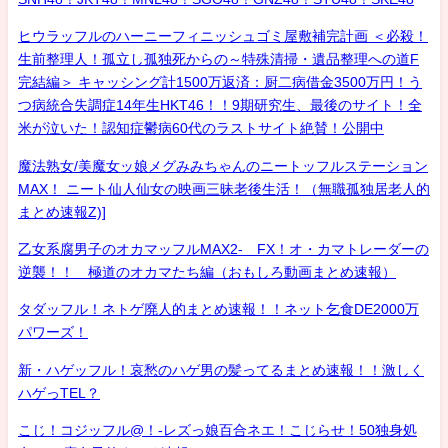
ヒウラッフルのハーニーフィニッシュゴミ屋敷補完計画 ＜必殺！
生前整理人！孤立し孤独死からの～特殊清掃・遺品整理への道F
完結編＞ キャッシング計1500万返済：厨二病借金3500万円！う
つ病統合失調症14年生HKT46！！9期研究生、最後のサイト！全
米が泣いた！認知症鬱病60代のラストサイト絶賛！公開中
魔法熟女/美魔女ッ娘メグみみちゃんのニートッフルステーション
MAX！ ニート仙人仙女の映画三昧老後生活！（無職孤独居老人的
まとめ速報Z)]
乙女系腐男子のオカマッフルMAX2- FX！オ・カマトレーダーの
逆襲！！ 極道のオカマたち編（おもしろ動画まとめ速報）
タダッフル！ネトゲ廃人的まとめ速報！！ネット乞食DE2000万
パワーズ！
新・ハゲッフル！哀愁のハゲ男の髪ってるまとめ速報！！激しく
ハゲっTEL？
こじ！コジッフル@！-レズっ娘百合ネエ！こじらせ！50独身処