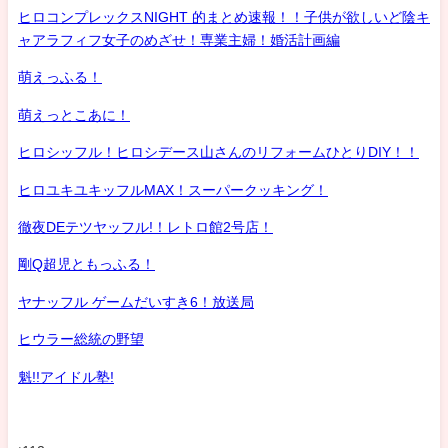
ヒロコンプレックスNIGHT 的まとめ速報！！子供が欲しいど陰キ
ャアラフィフ女子のめざせ！専業主婦！婚活計画編
萌えっふる！
萌えっとこあに！
ヒロシッフル！ヒロシデース山さんのリフォームひとりDIY！！
ヒロユキユキッフルMAX！スーパークッキング！
徹夜DEテツヤッフル!！レトロ館2号店！
剛Q超児ともっふる！
ヤナッフル ゲームだいすき6！放送局
ヒウラー総統の野望
魁!!アイドル塾!