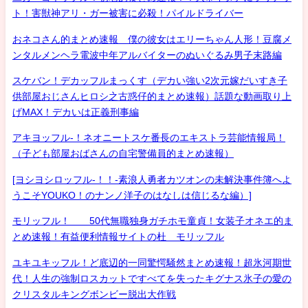
ト！害獣神アリ・ガー被害に必殺！パイルドライバー
おネコさん的まとめ速報 僕の彼女はエリーちゃん人形！豆腐メ
ンタルメンヘラ電波中年アルバイターのぬいぐるみ男子末路編
スケバン！デカッフルまっくす（デカい強い2次元嫁だいすき子
供部屋おじさんヒロシ之古惑仔的まとめ速報）話題な動画取り上
げMAX！デカいは正義刑事編
アキヨッフル-！ネオニートスケ番長のエキストラ芸能情報局！
（子ども部屋おばさんの自宅警備員的まとめ速報）
[ヨシヨシロッフル-！！-素浪人勇者カツオンの未解決事件簿へよ
うこそYOUKO！のナンノ洋子のはなしは信じるな編）]
モリッフル！ 50代無職独身ガチホモ童貞！女装子オネエ的ま
とめ速報！有益便利情報サイトの杜 モリッフル
ユキユキッフル！ど底辺的一同驚愕騒然まとめ速報！超氷河期世
代！人生の強制ロスカットですべてを失ったキグナス氷子の愛の
クリスタルキングボンビー脱出大作戦