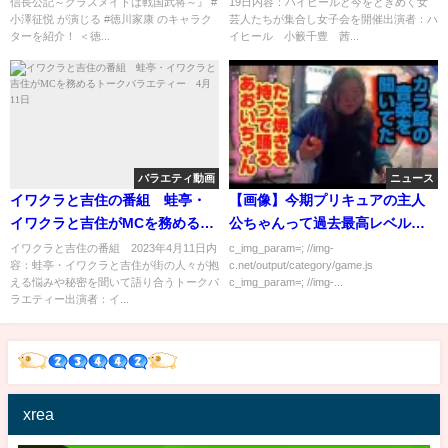
信長公記～クラスメイトは戦国武将～』 #
19日内容：ハイヒールと今をときめく女
小澤征悦 が演じる #徳川家康 のキャラク
芸人たちが集合し女子会を開催出演者：ハ
ターを紹介！ ＜徳...
イヒール 小籔千豊 茜...
バラエティ動画
ニュース
イワクラと吉住の番組 蛙亭・
【画像】今期プリキュアの主人
イワクラと吉住がMCを務めるト
公ちゃんって過去最高レベルに
ークバラエティー 4月11日
可愛い
イワクラと吉住の番組 2023年4月11日内
c_img_param=; //img-
容：蛙亭・イワクラと吉住が街の人々が抱
c.net/output/category/game.js
える悩みや秘密を聞いて語り合うトークバ
c_img_param=; //img-...
ラエティー出演者：イ...
xrea