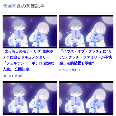
映画関係
の関連記事
“太っちょのモナ・リザ”画家ボ
『ハウス・オブ・グッチ』に“リ
テロに迫るドキュメンタリー
アル”グッチ・ファミリーが不快
『フェルナンド・ボテロ 豊満な
感…法的措置も示唆?
人生』 公開決定
2021年11月30日
2021年11月30日