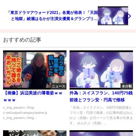
「東京ドラマアウォード2021」各賞が発表！「天国
と地獄」綾瀬はるかが主演女優賞＆グランプリは
「俺の家の話」
おすすめの記事
ニュース
未分類
【画像】浜辺美波の薄着姿ｗｗ
外為：スイスフラン、140円75銭
ｗｗｗ
前後とフラン安・円高で推移
c_img_param=; //img-
「外為：スイスフラン、140円75銭前後と
c.net/output/category/anime.js
フラン安・円高で推移」の記事内容はみん
c_img_param=; //img...
かぶ（先物）公式ページで見る事が出来ま
す。 みんかぶ（先物）...