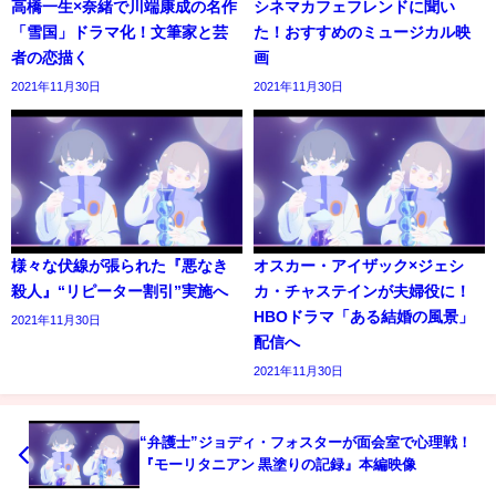
高橋一生×奈緒で川端康成の名作
シネマカフェフレンドに聞い
「雪国」ドラマ化！文筆家と芸
た！おすすめのミュージカル映
者の恋描く
画
2021年11月30日
2021年11月30日
様々な伏線が張られた『悪なき
オスカー・アイザック×ジェシ
殺人』“リピーター割引”実施へ
カ・チャステインが夫婦役に！
HBOドラマ「ある結婚の風景」
2021年11月30日
配信へ
2021年11月30日
“弁護士”ジョディ・フォスターが面会室で心理戦！
『モーリタニアン 黒塗りの記録』本編映像