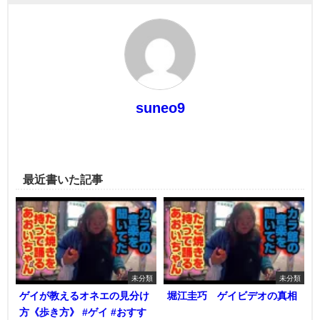
suneo9
最近書いた記事
未分類
未分類
ゲイが教えるオネエの見分け
堀江圭巧 ゲイビデオの真相
方《歩き方》 #ゲイ #おすす