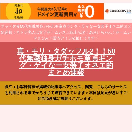
ネット乞食50代無職独身ガチホモ童貞ギング・ゲイなー女装子オネエ的まと
め速報！ネトゲ廃人は女子ホームレス三銃士伝説！あおいちゃん！ホームレ
スまなみ！愛内アイラ応援してます！
真・モリ・タダッフル2！！50
代無職独身ガチホモ童貞ギン
グ・ゲイなー女装子オネエ的
まとめ速報
孤立＜お客様皆様が掲載の記事等へアクセス、閲覧、こちらのサービス
を利用される事でかろうじて運営できています＞本日は足元が悪い中ご
足労頂き誠に有難うございます。