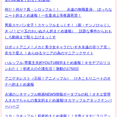
何だ！何が？真・シロッフル！！ 永遠の無職童貞- ぼっちな
ニート的まとめ速報！一生童貞上等夜露死苦！
男装スケバン女子！スケッフルまっくす！（新・ナンノひゃくし
きっ!！ビー玉のおいぬさん的まとめ速報） 話題な事件からおも
しろ動画まで取り上げまっくす
ロボットアニメ！メカと美少女キャラだいすき永遠の非リア充・
非モテ星人 ！あらゆるマニアの為のマニアックサイト
ハルッフル-専業主夫的YOUTUBERまとめ速報！キモデブロリコ
ンおたく！初老人の介護生活！激動の1750日
アニゲタレスト（元祖！アニメッフル） ひきこもりニートのオ
ナベ的まとめ速報
火浦のシネマッフル映画NEWS情報ポータブルの杜！オネエ管理
人オカマちゃんの鬼女的まとめ速報!オカマッフルアタックナンバ
ーハーフ
ユカ・ヨネッフル！初老的まとめ速報！！大帝イタチにラリアッ