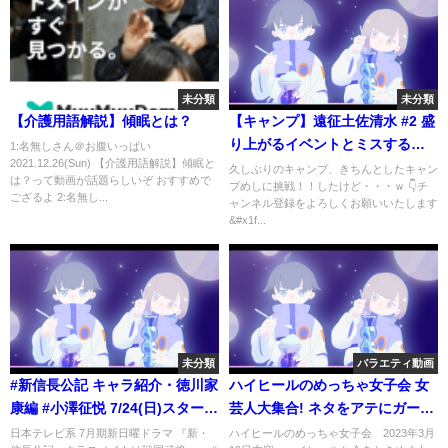
未分類
未分類
【介護用語解説】傾眠とは？
【キャンプ】遠征土佐清水 #2 盛
り上がるイベントとミスするキ
1:名無しさん＠お腹いっぱい
2021.12.26(Sun) 【介護用語解説】傾眠と
ャンプめし スノーピーク土佐清
久しぶりのキャンプ、きちんとしたキャン
は？って動画が話題らしいぞ おすすめで
プめしに挑戦！！したけど・・・ｗ 👇チ
水キャンプフィールド /snow
ござるよ 2:名無し...
ャンネル登録をよろしくお願いいたします
peak/ランドステーションL アイ
&#x1f...
ボリー/3周年おめでとう！
未分類
バラエティ動画
#新信長公記 キャラ紹介・徳川家
ハイヒールのめっちゃ女子会 女
康編 #小澤征悦 7/24(日)スタート
芸人大集合! ネタをアテにガール
#shorts
ズトーク 3月19日
日本テレビ系 7月期新日曜ドラマ 『新・
ハイヒールのめっちゃ女子会 2023年3月