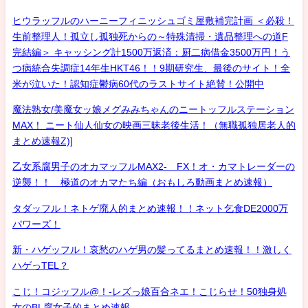
ヒウラッフルのハーニーフィニッシュゴミ屋敷補完計画 ＜必殺！
生前整理人！孤立し孤独死からの～特殊清掃・遺品整理への道F
完結編＞ キャッシング計1500万返済：厨二病借金3500万円！う
つ病統合失調症14年生HKT46！！9期研究生、最後のサイト！全
米が泣いた！認知症鬱病60代のラストサイト絶賛！公開中
魔法熟女/美魔女ッ娘メグみみちゃんのニートッフルステーション
MAX！ ニート仙人仙女の映画三昧老後生活！（無職孤独居老人的
まとめ速報Z)]
乙女系腐男子のオカマッフルMAX2- FX！オ・カマトレーダーの
逆襲！！ 極道のオカマたち編（おもしろ動画まとめ速報）
タダッフル！ネトゲ廃人的まとめ速報！！ネット乞食DE2000万
パワーズ！
新・ハゲッフル！哀愁のハゲ男の髪ってるまとめ速報！！激しく
ハゲっTEL？
こじ！コジッフル@！-レズっ娘百合ネエ！こじらせ！50独身処
女のBL腐女子的まとめ速報-