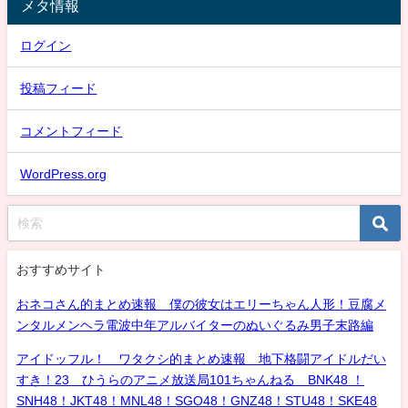
メタ情報
ログイン
投稿フィード
コメントフィード
WordPress.org
おすすめサイト
おネコさん的まとめ速報 僕の彼女はエリーちゃん人形！豆腐メ
ンタルメンヘラ電波中年アルバイターのぬいぐるみ男子末路編
アイドッフル！ ワタクシ的まとめ速報 地下格闘アイドルだい
すき！23 ひうらのアニメ放送局101ちゃんねる BNK48 ！
SNH48！JKT48！MNL48！SGO48！GNZ48！STU48！SKE48