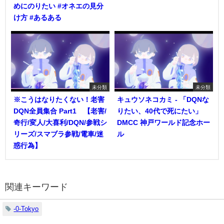
めにのりたい #オネエの見分
け方 #あるある
未分類
未分類
※こうはなりたくない！老害
キュウソネコカミ - 「DQNな
DQN全員集合 Part1 【老害/
りたい、40代で死にたい」
奇行/変人/大喜利/DQN/参戦シ
DMCC 神戸ワールド記念ホー
リーズ/スマブラ参戦/電車/迷
ル
惑行為】
関連キーワード
-0-Tokyo