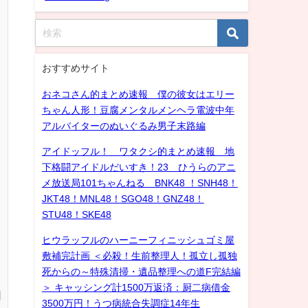
おすすめサイト
おネコさん的まとめ速報 僕の彼女はエリー
ちゃん人形！豆腐メンタルメンヘラ電波中年
アルバイターのぬいぐるみ男子末路編
アイドッフル！ ワタクシ的まとめ速報 地
下格闘アイドルだいすき！23 ひうらのアニ
メ放送局101ちゃんねる BNK48 ！SNH48！
JKT48！MNL48！SGO48！GNZ48！
STU48！SKE48
ヒウラッフルのハーニーフィニッシュゴミ屋
敷補完計画 ＜必殺！生前整理人！孤立し孤独
死からの～特殊清掃・遺品整理への道F完結編
＞ キャッシング計1500万返済：厨二病借金
3500万円！うつ病統合失調症14年生