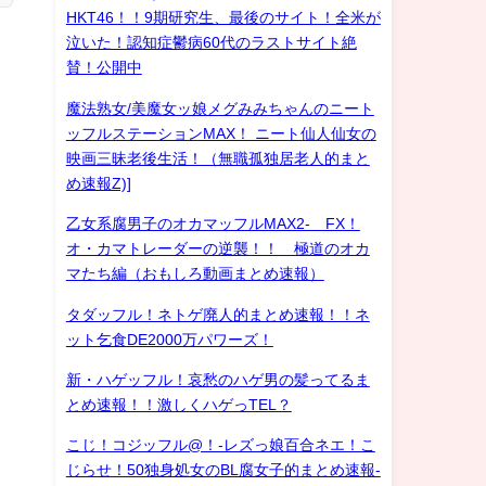
HKT46！！9期研究生、最後のサイト！全米が
泣いた！認知症鬱病60代のラストサイト絶
賛！公開中
魔法熟女/美魔女ッ娘メグみみちゃんのニート
ッフルステーションMAX！ ニート仙人仙女の
映画三昧老後生活！（無職孤独居老人的まと
め速報Z)]
乙女系腐男子のオカマッフルMAX2- FX！
オ・カマトレーダーの逆襲！！ 極道のオカ
マたち編（おもしろ動画まとめ速報）
タダッフル！ネトゲ廃人的まとめ速報！！ネ
ット乞食DE2000万パワーズ！
新・ハゲッフル！哀愁のハゲ男の髪ってるま
とめ速報！！激しくハゲっTEL？
こじ！コジッフル@！-レズっ娘百合ネエ！こ
じらせ！50独身処女のBL腐女子的まとめ速報-