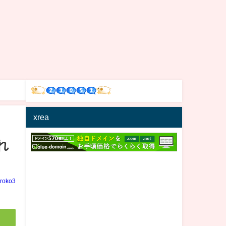
xrea
れ
iroko3