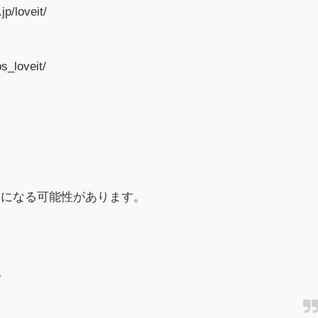
/loveit/
s_loveit/
更になる可能性があります。
他