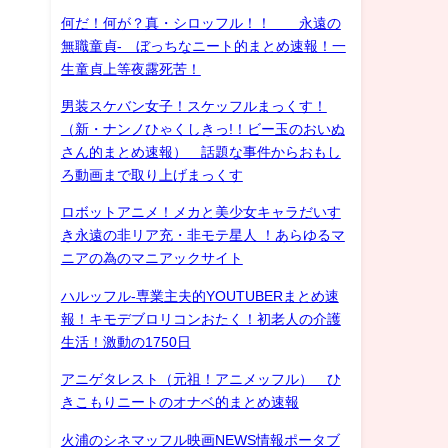
何だ！何が？真・シロッフル！！ 永遠の
無職童貞- ぼっちなニート的まとめ速報！一
生童貞上等夜露死苦！
男装スケバン女子！スケッフルまっくす！
（新・ナンノひゃくしきっ!！ビー玉のおいぬ
さん的まとめ速報） 話題な事件からおもし
ろ動画まで取り上げまっくす
ロボットアニメ！メカと美少女キャラだいす
き永遠の非リア充・非モテ星人 ！あらゆるマ
ニアの為のマニアックサイト
ハルッフル-専業主夫的YOUTUBERまとめ速
報！キモデブロリコンおたく！初老人の介護
生活！激動の1750日
アニゲタレスト（元祖！アニメッフル） ひ
きこもりニートのオナベ的まとめ速報
火浦のシネマッフル映画NEWS情報ポータブ