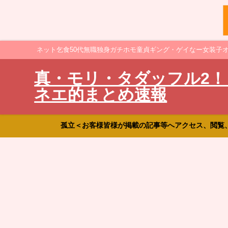
ネット乞食50代無職独身ガチホモ童貞ギング・ゲイなー女装子
真・モリ・タダッフル2！
ネエ的まとめ速報
孤立＜お客様皆様が掲載の記事等へアクセス、閲覧