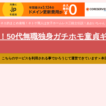
オネエ的まとめ速報！ネトゲ廃人は女子ホームレス三銃士伝説！あおいちゃん
！50代無職独身ガチホモ童貞
、こちらのサービスを利用される事でかろうじて運営できています＞本