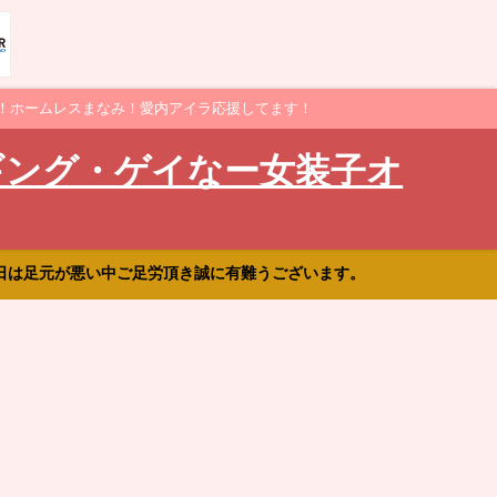
！ホームレスまなみ！愛内アイラ応援してます！
ギング・ゲイなー女装子オ
日は足元が悪い中ご足労頂き誠に有難うございます。