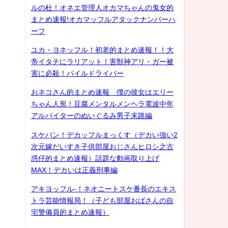
ルの杜！オネエ管理人オカマちゃんの鬼女的
まとめ速報!オカマッフルアタックナンバーハ
ーフ
ユカ・ヨネッフル！初老的まとめ速報！！大
帝イタチにラリアット！害獣神アリ・ガー被
害に必殺！パイルドライバー
おネコさん的まとめ速報 僕の彼女はエリー
ちゃん人形！豆腐メンタルメンヘラ電波中年
アルバイターのぬいぐるみ男子末路編
スケバン！デカッフルまっくす（デカい強い2
次元嫁だいすき子供部屋おじさんヒロシ之古
惑仔的まとめ速報）話題な動画取り上げ
MAX！デカいは正義刑事編
アキヨッフル-！ネオニートスケ番長のエキス
トラ芸能情報局！（子ども部屋おばさんの自
宅警備員的まとめ速報）