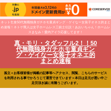
ネット乞食50代無職独身ガチホモ童貞ギング・ゲイなー女装子オネエ的まと
め速報！ネトゲ廃人は女子ホームレス三銃士伝説！あおいちゃん！ホームレ
スまなみ！愛内アイラ応援してます！
真・モリ・タダッフル2！！50
代無職独身ガチホモ童貞ギン
グ・ゲイなー女装子オネエ的
まとめ速報
孤立＜お客様皆様が掲載の記事等へアクセス、閲覧、こちらのサービス
を利用される事でかろうじて運営できています＞本日は足元が悪い中ご
足労頂き誠に有難うございます。