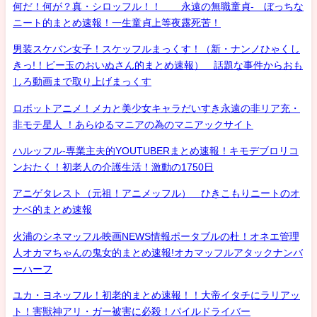
何だ！何が？真・シロッフル！！ 永遠の無職童貞- ぼっちな
ニート的まとめ速報！一生童貞上等夜露死苦！
男装スケバン女子！スケッフルまっくす！（新・ナンノひゃくし
きっ!！ビー玉のおいぬさん的まとめ速報） 話題な事件からおも
しろ動画まで取り上げまっくす
ロボットアニメ！メカと美少女キャラだいすき永遠の非リア充・
非モテ星人 ！あらゆるマニアの為のマニアックサイト
ハルッフル-専業主夫的YOUTUBERまとめ速報！キモデブロリコ
ンおたく！初老人の介護生活！激動の1750日
アニゲタレスト（元祖！アニメッフル） ひきこもりニートのオ
ナベ的まとめ速報
火浦のシネマッフル映画NEWS情報ポータブルの杜！オネエ管理
人オカマちゃんの鬼女的まとめ速報!オカマッフルアタックナンバ
ーハーフ
ユカ・ヨネッフル！初老的まとめ速報！！大帝イタチにラリアッ
ト！害獣神アリ・ガー被害に必殺！パイルドライバー