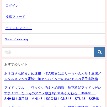
ログイン
投稿フィード
コメントフィード
WordPress.org
おすすめサイト
おネコさん的まとめ速報 僕の彼女はエリーちゃん人形！豆腐メ
ンタルメンヘラ電波中年アルバイターのぬいぐるみ男子末路編
アイドッフル！ ワタクシ的まとめ速報 地下格闘アイドルだい
すき！23 ひうらのアニメ放送局101ちゃんねる BNK48 ！
SNH48！JKT48！MNL48！SGO48！GNZ48！STU48！SKE48