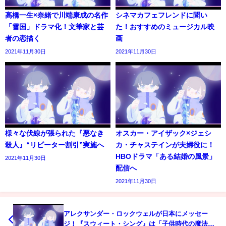
高橋一生×奈緒で川端康成の名作
シネマカフェフレンドに聞い
「雪国」ドラマ化！文筆家と芸
た！おすすめのミュージカル映
者の恋描く
画
2021年11月30日
2021年11月30日
様々な伏線が張られた『悪なき
オスカー・アイザック×ジェシ
殺人』“リピーター割引”実施へ
カ・チャステインが夫婦役に！
HBOドラマ「ある結婚の風景」
2021年11月30日
配信へ
2021年11月30日
アレクサンダー・ロックウェルが日本にメッセー
ジ！『スウィート・シング』は「子供時代の魔法を