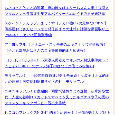
おネコさん的まとめ速報 僕の彼女はエリーちゃん人形！豆腐メ
ンタルメンヘラ電波中年アルバイターのぬいぐるみ男子末路編
スケバン！デカッフルまっくす（デカい強い2次元嫁だいすき子
供部屋おじさんヒロシ之古惑仔的まとめ速報）話題な動画取り上
げMAX！デカいは正義刑事編
アキヨッフル-！ネオニートスケ番長のエキストラ芸能情報局！
（子ども部屋おばさんの自宅警備員的まとめ速報）
[ヨシヨシロッフル-！！-素浪人勇者カツオンの未解決事件簿へよ
うこそYOUKO！のナンノ洋子のはなしは信じるな編）]
モリッフル！ 50代無職独身ガチホモ童貞！女装子オネエ的ま
とめ速報！有益便利情報サイトの杜 モリッフル
ユキユキッフル！ど底辺的一同驚愕騒然まとめ速報！超氷河期世
代！人生の強制ロスカットですべてを失ったキグナス氷子の愛の
クリスタルキングボンビー脱出大作戦
ヒロコンプレックスNIGHT 的まとめ速報！！子供が欲しいど陰キ