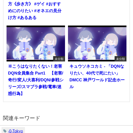
方《歩き方》 #ゲイ #おすす
めにのりたい #オネエの見分
け方 #あるある
未分類
未分類
※こうはなりたくない！老害
キュウソネコカミ - 「DQNな
DQN全員集合 Part1 【老害/
りたい、40代で死にたい」
奇行/変人/大喜利/DQN/参戦シ
DMCC 神戸ワールド記念ホー
リーズ/スマブラ参戦/電車/迷
ル
惑行為】
関連キーワード
-0-Tokyo