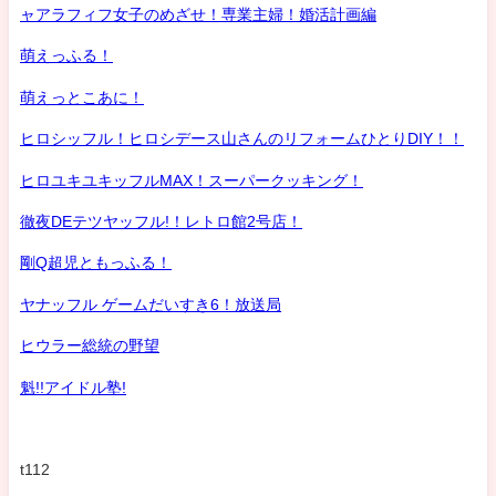
ャアラフィフ女子のめざせ！専業主婦！婚活計画編
萌えっふる！
萌えっとこあに！
ヒロシッフル！ヒロシデース山さんのリフォームひとりDIY！！
ヒロユキユキッフルMAX！スーパークッキング！
徹夜DEテツヤッフル!！レトロ館2号店！
剛Q超児ともっふる！
ヤナッフル ゲームだいすき6！放送局
ヒウラー総統の野望
魁!!アイドル塾!
t112