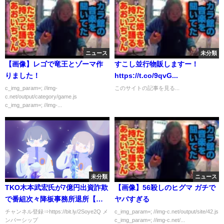
ニュース
未分類
【画像】レゴで竜王とゾーマ作
すこし並行物販しますー！
りました！
https://t.co/9qvG...
c_img_param=; //img-
このサイトの記事を見る...
c.net/output/category/game.js
c_img_param=; //img-...
未分類
ニュース
TKO木本武宏氏が7億円出資詐欺
【画像】56殺しのヒグマ ガチで
で番組次々降板事務所退所【カ
ヤバすぎる
ッパえんちょー】
チャンネル登録⇒https://bit.ly/2Soye2Q メ
c_img_param=; //img-c.net/output/site/42.js
ンバーシップ
c_img_param=; //img-c.net/...