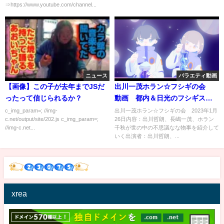
⇒https://www.youtube.com/channel...
ニュース
バラエティ動画
【画像】この子が去年までJSだ
出川一茂ホラン☆フシギの会
ったって信じられるか？
動画 都内＆日光のフシギスポ
ットを出川が検証 1月26日
c_img_param=; //img-
出川一茂ホラン☆フシギの会 2023年1月
c.net/output/site/202.js c_img_param=;
26日内容：出川哲朗、長嶋一茂、ホラン
//img-c.net...
千秋が世の中の不思議なな物事を紹介して
いく出演者：出川哲朗、...
xrea