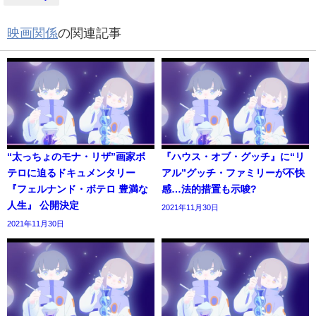
映画関係
の関連記事
“太っちょのモナ・リザ”画家ボ
『ハウス・オブ・グッチ』に“リ
テロに迫るドキュメンタリー
アル”グッチ・ファミリーが不快
『フェルナンド・ボテロ 豊満な
感…法的措置も示唆?
人生』 公開決定
2021年11月30日
2021年11月30日