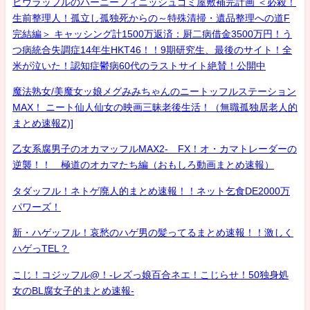
ヒウラッフルのハーニーフィニッシュゴミ屋敷補完計画 ＜必殺！
生前整理人！孤立し孤独死からの～特殊清掃・遺品整理への道F
完結編＞ キャッシング計1500万返済：厨二病借金3500万円！う
つ病統合失調症14年生HKT46！！9期研究生、最後のサイト！全
米が泣いた！認知症鬱病60代のラストサイト絶賛！公開中
魔法熟女/美魔女ッ娘メグみみちゃんのニートッフルステーション
MAX！ ニート仙人仙女の映画三昧老後生活！（無職孤独居老人的
まとめ速報Z)]
乙女系腐男子のオカマッフルMAX2- FX！オ・カマトレーダーの
逆襲！！ 極道のオカマたち編（おもしろ動画まとめ速報）
タダッフル！ネトゲ廃人的まとめ速報！！ネット乞食DE2000万
パワーズ！
新・ハゲッフル！哀愁のハゲ男の髪ってるまとめ速報！！激しく
ハゲっTEL？
こじ！コジッフル@！-レズっ娘百合ネエ！こじらせ！50独身処
女のBL腐女子的まとめ速報-