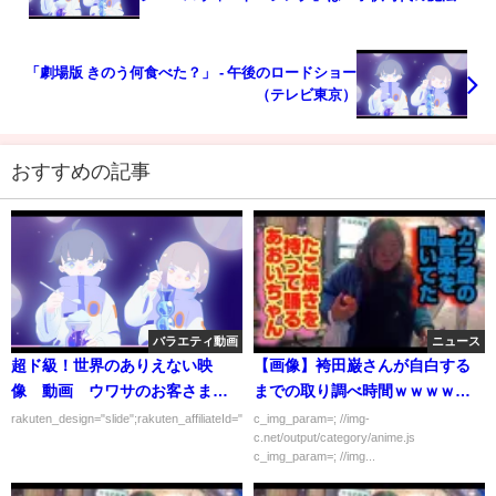
祝福する」
「劇場版 きのう何食べた？」 - 午後のロードショー
（テレビ東京）
おすすめの記事
バラエティ動画
ニュース
超ド級！世界のありえない映
【画像】袴田巌さんが自白する
像 動画 ウワサのお客さまコ
までの取り調べ時間ｗｗｗｗｗ
ラボＳＰ 3月3日
ｗｗ
rakuten_design="slide";rakuten_affiliateId="00ed0224.63...
c_img_param=; //img-
c.net/output/category/anime.js
c_img_param=; //img...