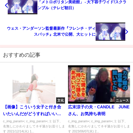
「メトロポリタン美術館」 - 大下容子ワイド!スクラ
ンブル（テレビ朝日）
ウェス・アンダーソン監督最新作『フレンチ・ディ
スパッチ』北米で公開、大ヒットに
おすすめの記事
文化
ニュース
【画像】こういう女子と付き合
広末涼子の夫・CANDLE JUNE
いたいんだがどうすればいいん
さん、お気持ち表明
だよ😭
c_img_param=; c_img_param=; 1: 以下、
c_img_param=; c_img_param=; 1: 以下、
名無しにかわりましてネギ速がお送りしま
名無しにかわりましてネギ速がお送りしま
す 2021/12/14(火) 1...
す 2023/06/07(水) 2...