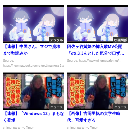
デジタル
映画関係
【速報】中国さん、マジで崩壊
阿佐ヶ谷姉妹の挿入歌MV公開
まで秒読みか
「のほほんとした気分で口ずさ
んで」
Source:
Source: https://www.cinemacafe.net/...
https://newmatosoku.com/feed/main/rss2.xml...
ニュース
ニュース
【速報】「Windows 12」まもな
【画像】吉岡里帆の大学生時
く登場
代、可愛すぎる
c_img_param=; //img-
c_img_param=; //img-