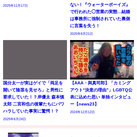
ない！『ウォーターボーイズ』
2025年11月17日
で行われた◯営業の実態…結婚
は事務所に強制されていた裏側
に言葉を失う！
2025年8月21日
国分太一が実はゲイで「両足を
【AAA・與真司郎】「カミング
開いて陰茎を見せろ」と男性に
アウト“決意の理由”」LGBTQ公
要求していた！？岸優太 森本慎
表に込めた思い 単独インタビュ
太郎 二宮和也の後輩たちにパワ
ー【news23】
ハラしていた事実に驚愕！？
2024年12月12日
2025年6月24日