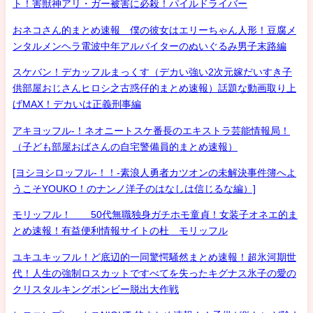
ト！害獣神アリ・ガー被害に必殺！パイルドライバー
おネコさん的まとめ速報 僕の彼女はエリーちゃん人形！豆腐メ
ンタルメンヘラ電波中年アルバイターのぬいぐるみ男子末路編
スケバン！デカッフルまっくす（デカい強い2次元嫁だいすき子
供部屋おじさんヒロシ之古惑仔的まとめ速報）話題な動画取り上
げMAX！デカいは正義刑事編
アキヨッフル-！ネオニートスケ番長のエキストラ芸能情報局！
（子ども部屋おばさんの自宅警備員的まとめ速報）
[ヨシヨシロッフル-！！-素浪人勇者カツオンの未解決事件簿へよ
うこそYOUKO！のナンノ洋子のはなしは信じるな編）]
モリッフル！ 50代無職独身ガチホモ童貞！女装子オネエ的ま
とめ速報！有益便利情報サイトの杜 モリッフル
ユキユキッフル！ど底辺的一同驚愕騒然まとめ速報！超氷河期世
代！人生の強制ロスカットですべてを失ったキグナス氷子の愛の
クリスタルキングボンビー脱出大作戦