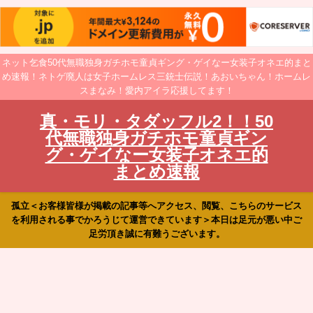
ネット乞食50代無職独身ガチホモ童貞ギング・ゲイなー女装子オネエ的まと
め速報！ネトゲ廃人は女子ホームレス三銃士伝説！あおいちゃん！ホームレ
スまなみ！愛内アイラ応援してます！
真・モリ・タダッフル2！！50
代無職独身ガチホモ童貞ギン
グ・ゲイなー女装子オネエ的
まとめ速報
孤立＜お客様皆様が掲載の記事等へアクセス、閲覧、こちらのサービス
を利用される事でかろうじて運営できています＞本日は足元が悪い中ご
足労頂き誠に有難うございます。