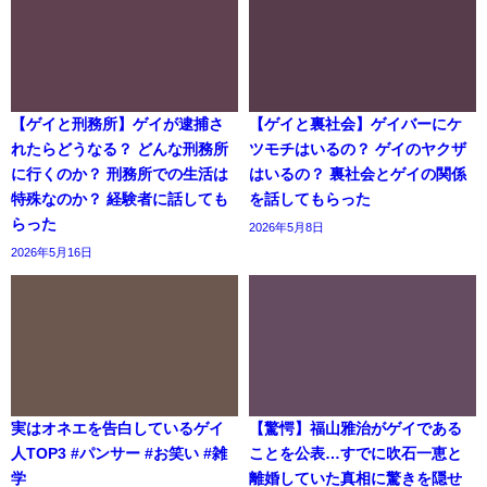
【ゲイと刑務所】ゲイが逮捕さ
【ゲイと裏社会】ゲイバーにケ
れたらどうなる？ どんな刑務所
ツモチはいるの？ ゲイのヤクザ
に行くのか？ 刑務所での生活は
はいるの？ 裏社会とゲイの関係
特殊なのか？ 経験者に話しても
を話してもらった
らった
2026年5月8日
2026年5月16日
実はオネエを告白しているゲイ
【驚愕】福山雅治がゲイである
人TOP3 #パンサー #お笑い #雑
ことを公表…すでに吹石一恵と
学
離婚していた真相に驚きを隠せ