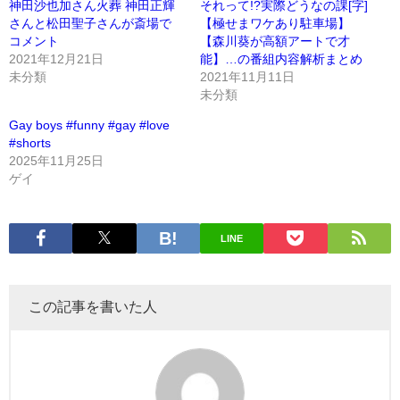
神田沙也加さん火葬 神田正輝
それって!?実際どうなの課[字]
さんと松田聖子さんが斎場で
【極せまワケあり駐車場】
コメント
【森川葵が高額アートで才
2021年12月21日
能】…の番組内容解析まとめ
未分類
2021年11月11日
未分類
Gay boys #funny #gay #love
#shorts
2025年11月25日
ゲイ
LINE
この記事を書いた人