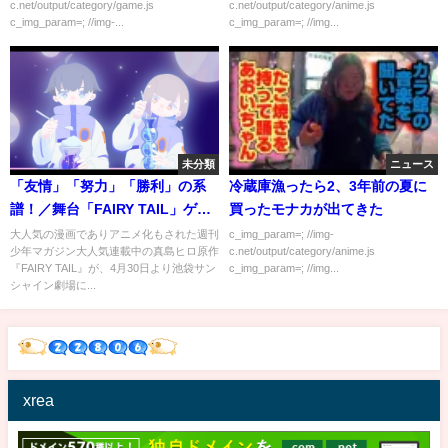
c.net/output/category/game.js
c.net/output/category/anime.js
c_img_param=; //img-...
c_img_param=; //img...
未分類
ニュース
「友情」「努力」「勝利」の系
冷蔵庫漁ったら2、3年前の夏に
譜！／舞台「FAIRY TAIL」ゲネ
買ったモナカが出てきた
プロレポート
大人気の漫画でありアニメ化もされた週刊
c_img_param=; //img-
少年マガジン大人気連載中の真島ヒロ原作
c.net/output/category/anime.js
『FAIRY TAIL』が、4月30日より池袋サン
c_img_param=; //img...
シャイン劇場に...
xrea