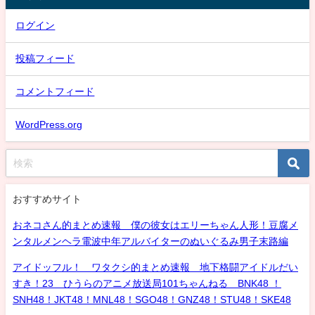
ログイン
投稿フィード
コメントフィード
WordPress.org
おすすめサイト
おネコさん的まとめ速報 僕の彼女はエリーちゃん人形！豆腐メ
ンタルメンヘラ電波中年アルバイターのぬいぐるみ男子末路編
アイドッフル！ ワタクシ的まとめ速報 地下格闘アイドルだい
すき！23 ひうらのアニメ放送局101ちゃんねる BNK48 ！
SNH48！JKT48！MNL48！SGO48！GNZ48！STU48！SKE48