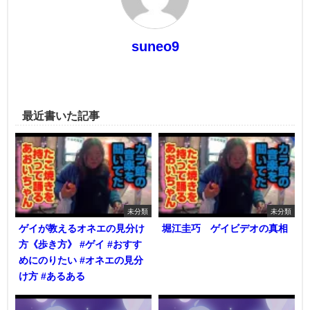
suneo9
最近書いた記事
未分類
未分類
ゲイが教えるオネエの見分け
堀江圭巧 ゲイビデオの真相
方《歩き方》 #ゲイ #おすす
めにのりたい #オネエの見分
け方 #あるある