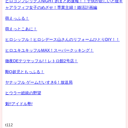
ヒロコンプレックスNIGHT 的まとめ速報！！子供が欲しいど陰キ
ャアラフィフ女子のめざせ！専業主婦！婚活計画編
萌えっふる！
萌えっとこあに！
ヒロシッフル！ヒロシデース山さんのリフォームひとりDIY！！
ヒロユキユキッフルMAX！スーパークッキング！
徹夜DEテツヤッフル!！レトロ館2号店！
剛Q超児ともっふる！
ヤナッフル ゲームだいすき6！放送局
ヒウラー総統の野望
魁!!アイドル塾!
t112