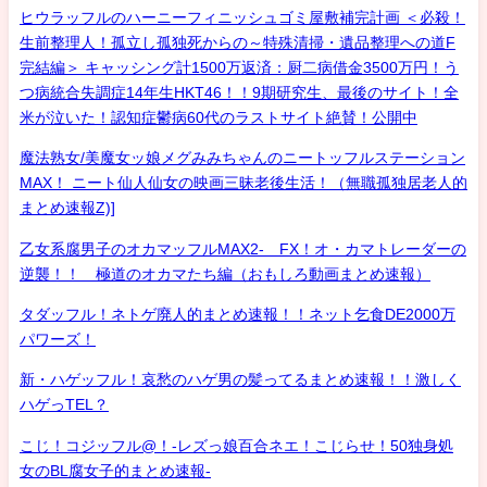
ヒウラッフルのハーニーフィニッシュゴミ屋敷補完計画 ＜必殺！
生前整理人！孤立し孤独死からの～特殊清掃・遺品整理への道F
完結編＞ キャッシング計1500万返済：厨二病借金3500万円！う
つ病統合失調症14年生HKT46！！9期研究生、最後のサイト！全
米が泣いた！認知症鬱病60代のラストサイト絶賛！公開中
魔法熟女/美魔女ッ娘メグみみちゃんのニートッフルステーション
MAX！ ニート仙人仙女の映画三昧老後生活！（無職孤独居老人的
まとめ速報Z)]
乙女系腐男子のオカマッフルMAX2- FX！オ・カマトレーダーの
逆襲！！ 極道のオカマたち編（おもしろ動画まとめ速報）
タダッフル！ネトゲ廃人的まとめ速報！！ネット乞食DE2000万
パワーズ！
新・ハゲッフル！哀愁のハゲ男の髪ってるまとめ速報！！激しく
ハゲっTEL？
こじ！コジッフル@！-レズっ娘百合ネエ！こじらせ！50独身処
女のBL腐女子的まとめ速報-