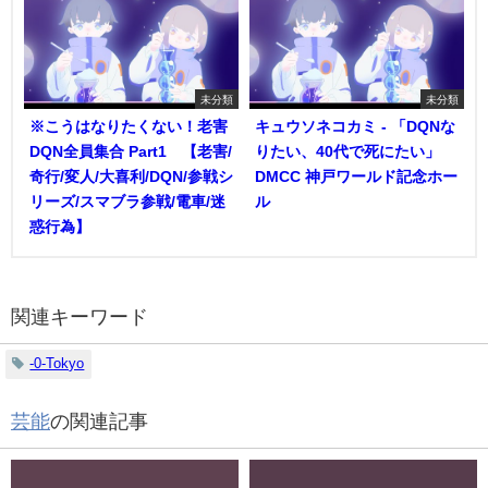
未分類
未分類
※こうはなりたくない！老害
キュウソネコカミ - 「DQNな
DQN全員集合 Part1 【老害/
りたい、40代で死にたい」
奇行/変人/大喜利/DQN/参戦シ
DMCC 神戸ワールド記念ホー
リーズ/スマブラ参戦/電車/迷
ル
惑行為】
関連キーワード
-0-Tokyo
芸能
の関連記事