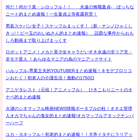
何だ！何が？真・シロッフル！！ 永遠の無職童貞- ぼっちな
ニート的まとめ速報！一生童貞上等夜露死苦！
男装スケバン女子！スケッフルまっくす！（新・ナンノひゃくし
きっ!！ビー玉のおいぬさん的まとめ速報） 話題な事件からおも
しろ動画まで取り上げまっくす
ロボットアニメ！メカと美少女キャラだいすき永遠の非リア充・
非モテ星人 ！あらゆるマニアの為のマニアックサイト
ハルッフル-専業主夫的YOUTUBERまとめ速報！キモデブロリコ
ンおたく！初老人の介護生活！激動の1750日
アニゲタレスト（元祖！アニメッフル） ひきこもりニートのオ
ナベ的まとめ速報
火浦のシネマッフル映画NEWS情報ポータブルの杜！オネエ管理
人オカマちゃんの鬼女的まとめ速報!オカマッフルアタックナンバ
ーハーフ
ユカ・ヨネッフル！初老的まとめ速報！！大帝イタチにラリアッ