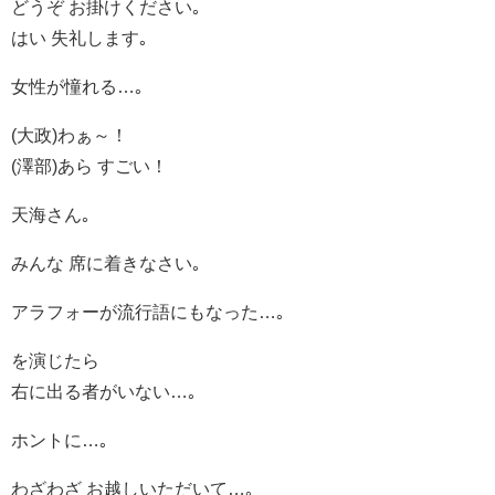
どうぞ お掛けください｡
はい 失礼します｡
女性が憧れる…｡
(大政)わぁ～！
(澤部)あら すごい！
天海さん｡
みんな 席に着きなさい｡
アラフォーが流行語にもなった…｡
を演じたら
右に出る者がいない…｡
ホントに…｡
わざわざ お越しいただいて…｡