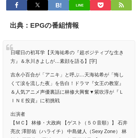
LINE
出典：EPGの番組情報
日曜日の初耳学【天海祐希の『超ポジティブな生き
方』＆氷川きよしが…素顔を語る】[字]
吉永小百合が「アニキ」と呼ぶ…天海祐希が「悔し
くて涙を流した夜」を告白！ドラマ『女王の教室』
＆人気アニメ声優裏話に林修大興奮▼紫吹淳が『Ｌ
ＩＮＥ投資』に初挑戦
出演者
【ＭＣ】 林修・大政絢 【ゲスト（５０音順）】 石井
亮次 澤部佑（ハライチ） 中島健人（Sexy Zone） 林