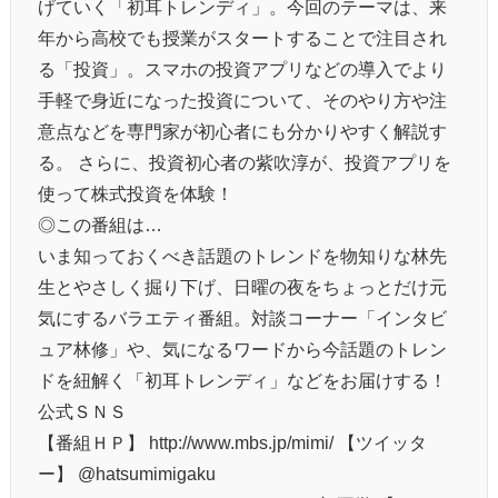
げていく「初耳トレンディ」。今回のテーマは、来
年から高校でも授業がスタートすることで注目され
る「投資」。スマホの投資アプリなどの導入でより
手軽で身近になった投資について、そのやり方や注
意点などを専門家が初心者にも分かりやすく解説す
る。 さらに、投資初心者の紫吹淳が、投資アプリを
使って株式投資を体験！
◎この番組は…
いま知っておくべき話題のトレンドを物知りな林先
生とやさしく掘り下げ、日曜の夜をちょっとだけ元
気にするバラエティ番組。対談コーナー「インタビ
ュア林修」や、気になるワードから今話題のトレン
ドを紐解く「初耳トレンディ」などをお届けする！
公式ＳＮＳ
【番組ＨＰ】 http://www.mbs.jp/mimi/ 【ツイッタ
ー】 @hatsumimigaku