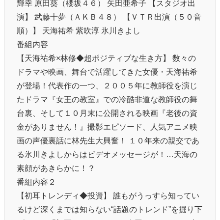
輝幸 原田葵（櫻坂４６） 矢田亜希子 【スタジオ出
演】 武藤十夢（ＡＫＢ４８） 【ＶＴＲ出演（５０音
順）】 天海祐希 紫吹淳 氷川きよし
番組内容
【天海祐希×林修◆超ポジティブな生き方】 数々の
ドラマや映画、舞台で活躍してきた女優・天海祐希
が登場！代表作の一つ、２００５年に教師役を演じ
たドラマ『女王の教室』での冷酷非道な教師役の舞
台裏、そして１０月末に公開される映画『老後の資
金がありません！』撮影エピソード、人気アニメ映
画の声優裏話に林先生大興奮！ １０年来の親交であ
る氷川きよしからはビデオメッセージが！…天海の
素顔があきらかに！？
番組内容２
【初耳トレンディ◆投資】 誰もがうっすら知ってい
るけど深くまでは知らない“話題のトレンド”を掘り下