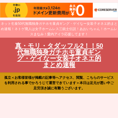
ネット乞食50代無職独身ガチホモ童貞ギング・ゲイなー女装子オネエ的まと
め速報！ネトゲ廃人は女子ホームレス三銃士伝説！あおいちゃん！ホームレ
スまなみ！愛内アイラ応援してます！
真・モリ・タダッフル2！！50
代無職独身ガチホモ童貞ギン
グ・ゲイなー女装子オネエ的
まとめ速報
孤立＜お客様皆様が掲載の記事等へアクセス、閲覧、こちらのサービス
を利用される事でかろうじて運営できています＞本日は足元が悪い中ご
足労頂き誠に有難うございます。