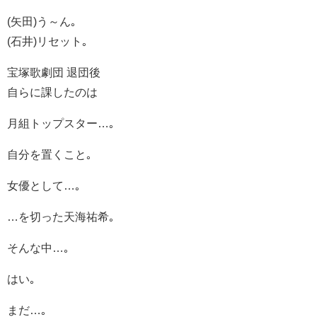
(矢田)う～ん｡
(石井)リセット｡
宝塚歌劇団 退団後
自らに課したのは
月組トップスター…｡
自分を置くこと｡
女優として…｡
…を切った天海祐希｡
そんな中…｡
はい｡
まだ…｡