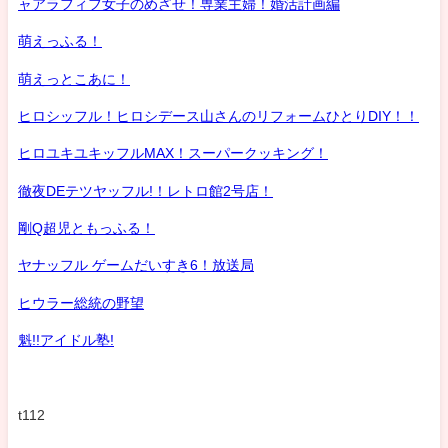
ャアラフィフ女子のめざせ！専業主婦！婚活計画編
萌えっふる！
萌えっとこあに！
ヒロシッフル！ヒロシデース山さんのリフォームひとりDIY！！
ヒロユキユキッフルMAX！スーパークッキング！
徹夜DEテツヤッフル!！レトロ館2号店！
剛Q超児ともっふる！
ヤナッフル ゲームだいすき6！放送局
ヒウラー総統の野望
魁!!アイドル塾!
t112