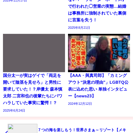
2025年11月17日
で行われた◯営業の実態…結婚
は事務所に強制されていた裏側
に言葉を失う！
2025年8月21日
国分太一が実はゲイで「両足を
【AAA・與真司郎】「カミング
開いて陰茎を見せろ」と男性に
アウト“決意の理由”」LGBTQ公
要求していた！？岸優太 森本慎
表に込めた思い 単独インタビュ
太郎 二宮和也の後輩たちにパワ
ー【news23】
ハラしていた事実に驚愕！？
2024年12月12日
2025年6月24日
７つの海を楽しもう！世界さまぁ～リゾート【メキ