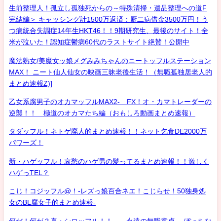
生前整理人！孤立し孤独死からの～特殊清掃・遺品整理への道F
完結編＞ キャッシング計1500万返済：厨二病借金3500万円！う
つ病統合失調症14年生HKT46！！9期研究生、最後のサイト！全
米が泣いた！認知症鬱病60代のラストサイト絶賛！公開中
魔法熟女/美魔女ッ娘メグみみちゃんのニートッフルステーション
MAX！ ニート仙人仙女の映画三昧老後生活！（無職孤独居老人的
まとめ速報Z)]
乙女系腐男子のオカマッフルMAX2- FX！オ・カマトレーダーの
逆襲！！ 極道のオカマたち編（おもしろ動画まとめ速報）
タダッフル！ネトゲ廃人的まとめ速報！！ネット乞食DE2000万
パワーズ！
新・ハゲッフル！哀愁のハゲ男の髪ってるまとめ速報！！激しく
ハゲっTEL？
こじ！コジッフル@！-レズっ娘百合ネエ！こじらせ！50独身処
女のBL腐女子的まとめ速報-
何だ！何が？真・シロッフル！！ 永遠の無職童貞- ぼっちな