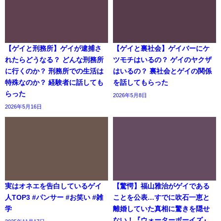
【ゲイと刑務所】ゲイが逮捕さ
【ゲイと裏社会】ゲイバーにケ
れたらどうなる？ どんな刑務所
ツモチはいるの？ ゲイのヤクザ
に行くのか？ 刑務所での生活は
はいるの？ 裏社会とゲイの関係
特殊なのか？ 経験者に話しても
を話してもらった
らった
2026年5月8日
2026年5月16日
実はオネエを告白しているゲイ
【驚愕】福山雅治がゲイである
人TOP3 #パンサー #お笑い #雑
ことを公表…すでに吹石一恵と
学
離婚していた真相に驚きを隠せ
ない！『ウォーターボーイズ』