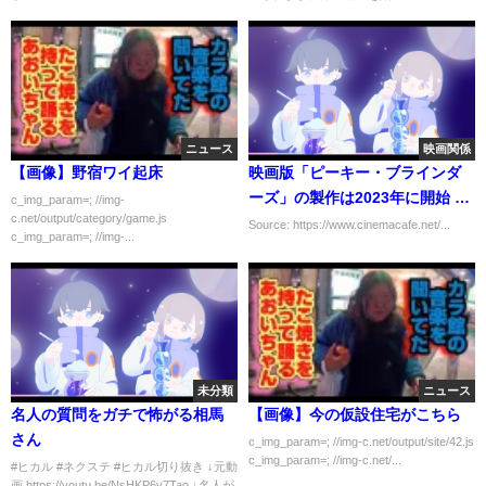
ニュース
映画関係
【画像】野宿ワイ起床
映画版「ピーキー・ブラインダ
ーズ」の製作は2023年に開始 ス
c_img_param=; //img-
c.net/output/category/game.js
ピンオフドラマ製作の可能性も
Source: https://www.cinemacafe.net/...
c_img_param=; //img-...
未分類
ニュース
名人の質問をガチで怖がる相馬
【画像】今の仮設住宅がこちら
さん
c_img_param=; //img-c.net/output/site/42.js
c_img_param=; //img-c.net/...
#ヒカル #ネクステ #ヒカル切り抜き ↓元動
画 https://youtu.be/NsHKP6y7Tao ↓名人が