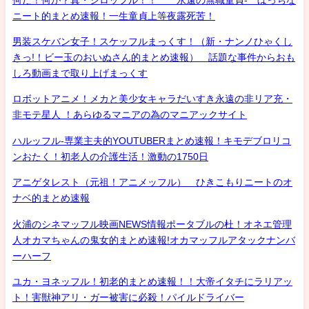
ニート的まとめ速報！一生童貞上等夜露死苦！
男装スケバン女子！スケッフルまっくす！（新・ナンノひゃくし
きっ!！ビー玉のおいぬさん的まとめ速報） 話題な事件からおも
しろ動画まで取り上げまっくす
ロボットアニメ！メカと美少女キャラだいすき永遠の非リア充・
非モテ星人 ！あらゆるマニアの為のマニアックサイト
ハルッフル-専業主夫的YOUTUBERまとめ速報！キモデブロリコ
ンおたく！初老人の介護生活！激動の1750日
アニゲタレスト（元祖！アニメッフル） ひきこもりニートのオ
ナベ的まとめ速報
火浦のシネマッフル映画NEWS情報ポータブルの杜！オネエ管理
人オカマちゃんの鬼女的まとめ速報!オカマッフルアタックナンバ
ーハーフ
ユカ・ヨネッフル！初老的まとめ速報！！大帝イタチにラリアッ
ト！害獣神アリ・ガー被害に必殺！パイルドライバー