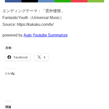
エンディングテーマ：「雲外憧憬」
FantasticYouth（Universal Music）
Source: https://kakaku.com/tv/
powered by
Auto Youtube Summarize
共有:
Facebook
X
いいね:
関連