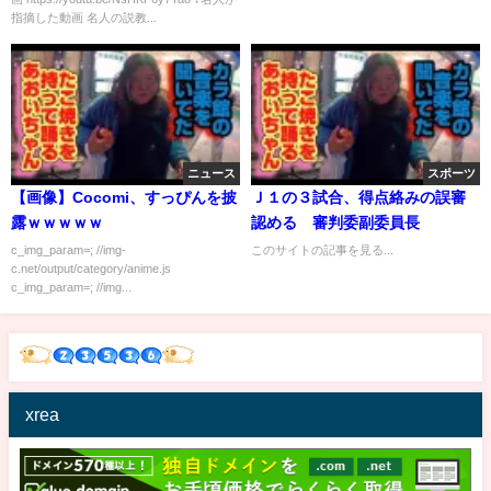
指摘した動画 名人の説教...
ニュース
スポーツ
【画像】Cocomi、すっぴんを披
Ｊ１の３試合、得点絡みの誤審
露ｗｗｗｗｗ
認める 審判委副委員長
c_img_param=; //img-
このサイトの記事を見る...
c.net/output/category/anime.js
c_img_param=; //img...
xrea