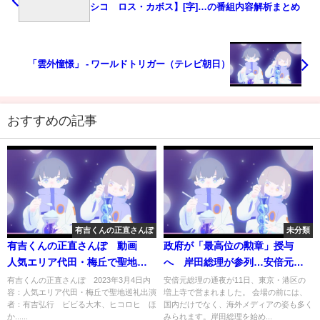
シコ ロス・カボス】[字]…の番組内容解析まとめ
「雲外憧憬」 - ワールドトリガー（テレビ朝日）
おすすめの記事
有吉くんの正直さんぽ
未分類
有吉くんの正直さんぽ 動画
政府が「最高位の勲章」授与
人気エリア代田・梅丘で聖地巡
へ 岸田総理が参列…安倍元総
礼 3月4日
理の通夜に長い列(2022年7月11
有吉くんの正直さんぽ 2023年3月4日内
安倍元総理の通夜が11日、東京・港区の
容：人気エリア代田・梅丘で聖地巡礼出演
増上寺で営まれました。 会場の前には、
日)
者：有吉弘行 ビビる大木、ヒコロヒ ほ
国内だけでなく、海外メディアの姿も多く
か......
みられます。岸田総理を始め...