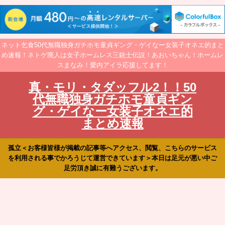
ネット乞食50代無職独身ガチホモ童貞ギング・ゲイなー女装子オネエ的まと
め速報！ネトゲ廃人は女子ホームレス三銃士伝説！あおいちゃん！ホームレ
スまなみ！愛内アイラ応援してます！
真・モリ・タダッフル2！！50
代無職独身ガチホモ童貞ギン
グ・ゲイなー女装子オネエ的
まとめ速報
孤立＜お客様皆様が掲載の記事等へアクセス、閲覧、こちらのサービス
を利用される事でかろうじて運営できています＞本日は足元が悪い中ご
足労頂き誠に有難うございます。