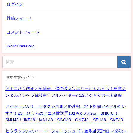
ログイン
投稿フィード
コメントフィード
WordPress.org
おすすめサイト
おネコさん的まとめ速報 僕の彼女はエリーちゃん人形！豆腐メ
ンタルメンヘラ電波中年アルバイターのぬいぐるみ男子末路編
アイドッフル！ ワタクシ的まとめ速報 地下格闘アイドルだい
すき！23 ひうらのアニメ放送局101ちゃんねる BNK48 ！
SNH48！JKT48！MNL48！SGO48！GNZ48！STU48！SKE48
ヒウラッフルのハーニーフィニッシュゴミ屋敷補完計画 ＜必殺！