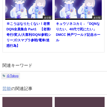
未分類
未分類
※こうはなりたくない！老害
キュウソネコカミ - 「DQNな
DQN全員集合 Part1 【老害/
りたい、40代で死にたい」
奇行/変人/大喜利/DQN/参戦シ
DMCC 神戸ワールド記念ホー
リーズ/スマブラ参戦/電車/迷
ル
惑行為】
関連キーワード
-0-Tokyo
芸能
の関連記事