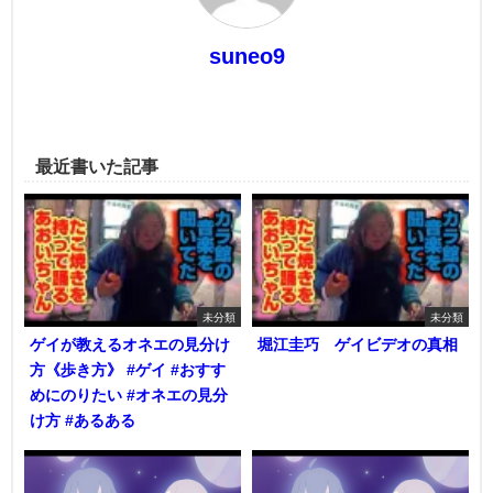
suneo9
最近書いた記事
未分類
未分類
ゲイが教えるオネエの見分け
堀江圭巧 ゲイビデオの真相
方《歩き方》 #ゲイ #おすす
めにのりたい #オネエの見分
け方 #あるある