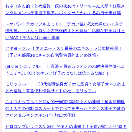
おネコさん的まとめ速報 僕の彼女はエリーちゃん人形！豆腐メ
ンタルメンヘラ電波中年アルバイターのぬいぐるみ男子末路編
スケバン！デカッフルまっくす（デカい強い2次元嫁だいすき子
供部屋おじさんヒロシ之古惑仔的まとめ速報）話題な動画取り上
げMAX！デカいは正義刑事編
アキヨッフル-！ネオニートスケ番長のエキストラ芸能情報局！
（子ども部屋おばさんの自宅警備員的まとめ速報）
[ヨシヨシロッフル-！！-素浪人勇者カツオンの未解決事件簿へよ
うこそYOUKO！のナンノ洋子のはなしは信じるな編）]
モリッフル！ 50代無職独身ガチホモ童貞！女装子オネエ的ま
とめ速報！有益便利情報サイトの杜 モリッフル
ユキユキッフル！ど底辺的一同驚愕騒然まとめ速報！超氷河期世
代！人生の強制ロスカットですべてを失ったキグナス氷子の愛の
クリスタルキングボンビー脱出大作戦
ヒロコンプレックスNIGHT 的まとめ速報！！子供が欲しいど陰キ