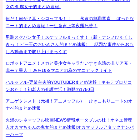
女のBL腐女子的まとめ速報-
何だ！何が？真・シロッフル！！ 永遠の無職童貞- ぼっちな
ニート的まとめ速報！一生童貞上等夜露死苦！
男装スケバン女子！スケッフルまっくす！（新・ナンノひゃくし
きっ!！ビー玉のおいぬさん的まとめ速報） 話題な事件からおも
しろ動画まで取り上げまっくす
ロボットアニメ！メカと美少女キャラだいすき永遠の非リア充・
非モテ星人 ！あらゆるマニアの為のマニアックサイト
ハルッフル-専業主夫的YOUTUBERまとめ速報！キモデブロリコ
ンおたく！初老人の介護生活！激動の1750日
アニゲタレスト（元祖！アニメッフル） ひきこもりニートのオ
ナベ的まとめ速報
火浦のシネマッフル映画NEWS情報ポータブルの杜！オネエ管理
人オカマちゃんの鬼女的まとめ速報!オカマッフルアタックナンバ
ーハーフ