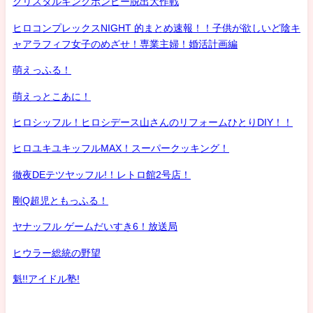
クリスタルキングボンビー脱出大作戦
ヒロコンプレックスNIGHT 的まとめ速報！！子供が欲しいど陰キ
ャアラフィフ女子のめざせ！専業主婦！婚活計画編
萌えっふる！
萌えっとこあに！
ヒロシッフル！ヒロシデース山さんのリフォームひとりDIY！！
ヒロユキユキッフルMAX！スーパークッキング！
徹夜DEテツヤッフル!！レトロ館2号店！
剛Q超児ともっふる！
ヤナッフル ゲームだいすき6！放送局
ヒウラー総統の野望
魁!!アイドル塾!