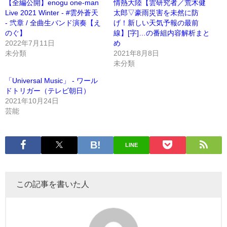
【全編公開】enogu one-man
情熱大陸【雲研究者／荒木健
Live 2021 Winter - #雲外蒼天
太郎▽豪雨災害を未然に防
- 弐章 / 全曲生バンド演奏【え
げ！新しい天気予報の最前
のぐ】
線】[字]…の番組内容解析まと
2022年7月11日
め
未分類
2021年8月8日
未分類
「Universal Music」 - ワール
ドトリガー（テレビ朝日）
2021年10月24日
芸能
LINE
この記事を書いた人