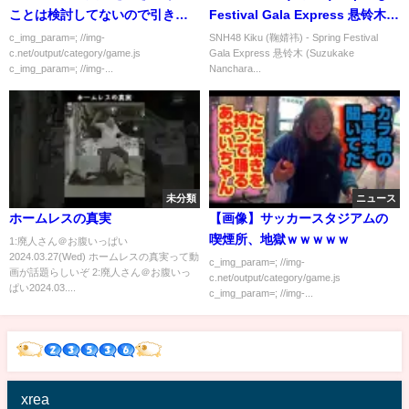
ことは検討してないので引き下
Festival Gala Express 悬铃木
げの効果なんかわかりません」
(Suzukake Nanchara)
c_img_param=; //img-
SNH48 Kiku (鞠婧祎) - Spring Festival
c.net/output/category/game.js
Gala Express 悬铃木 (Suzukake
c_img_param=; //img-...
Nanchara...
未分類
ニュース
ホームレスの真実
【画像】サッカースタジアムの
喫煙所、地獄ｗｗｗｗｗ
1:廃人さん＠お腹いっぱい
2024.03.27(Wed) ホームレスの真実って動
c_img_param=; //img-
画が話題らしいぞ 2:廃人さん＠お腹いっ
c.net/output/category/game.js
ぱい2024.03....
c_img_param=; //img-...
xrea