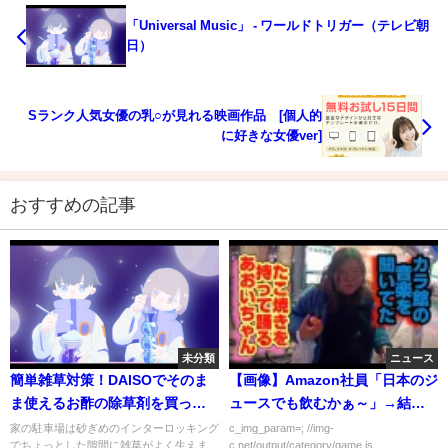
「Universal Music」 - ワールドトリガー（テレビ朝
日）
Sランク人気女優の乳○が見れる映画作品 [個人的
に好きな女優ver]
おすすめの記事
未分類
ニュース
簡単雑草対策！DAISOでそのま
【画像】Amazon社員「日本のジ
ま使えるお酢の除草剤を買って
ュースでも飲むかぁ～」→結果
家の駐車場にまいてみました！
ｗｗｗｗｗ
家の駐車場は砂ぎめのインターロッキング
c_img_param=; //img-
でちょっとした隙間に雑草がよく生えま
c.net/output/category/game.js