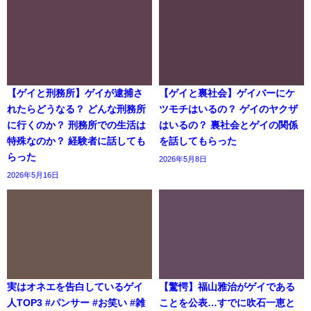
【ゲイと刑務所】ゲイが逮捕さ
【ゲイと裏社会】ゲイバーにケ
れたらどうなる？ どんな刑務所
ツモチはいるの？ ゲイのヤクザ
に行くのか？ 刑務所での生活は
はいるの？ 裏社会とゲイの関係
特殊なのか？ 経験者に話しても
を話してもらった
らった
2026年5月8日
2026年5月16日
実はオネエを告白しているゲイ
【驚愕】福山雅治がゲイである
人TOP3 #パンサー #お笑い #雑
ことを公表…すでに吹石一恵と