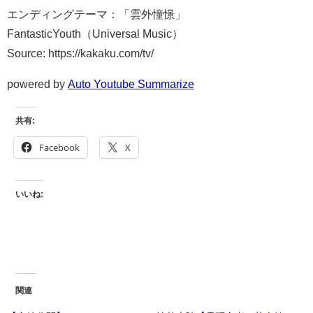
エンディングテーマ：「雲外憧憬」
FantasticYouth（Universal Music）
Source: https://kakaku.com/tv/
powered by
Auto Youtube Summarize
共有:
Facebook
X
いいね:
関連