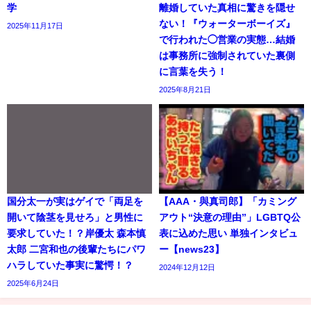
学
離婚していた真相に驚きを隠せ
ない！『ウォーターボーイズ』
2025年11月17日
で行われた◯営業の実態…結婚
は事務所に強制されていた裏側
に言葉を失う！
2025年8月21日
国分太一が実はゲイで「両足を
【AAA・與真司郎】「カミング
開いて陰茎を見せろ」と男性に
アウト“決意の理由”」LGBTQ公
要求していた！？岸優太 森本慎
表に込めた思い 単独インタビュ
太郎 二宮和也の後輩たちにパワ
ー【news23】
ハラしていた事実に驚愕！？
2024年12月12日
2025年6月24日