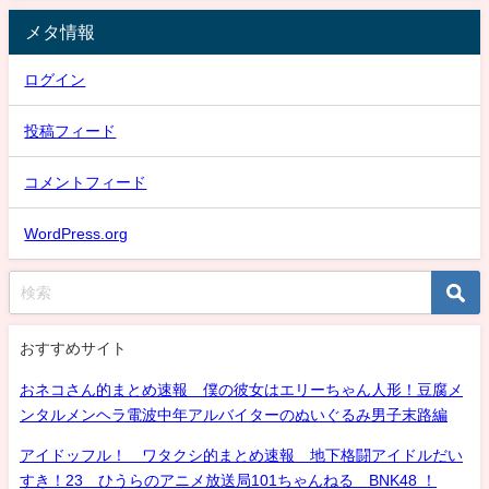
メタ情報
ログイン
投稿フィード
コメントフィード
WordPress.org
おすすめサイト
おネコさん的まとめ速報 僕の彼女はエリーちゃん人形！豆腐メ
ンタルメンヘラ電波中年アルバイターのぬいぐるみ男子末路編
アイドッフル！ ワタクシ的まとめ速報 地下格闘アイドルだい
すき！23 ひうらのアニメ放送局101ちゃんねる BNK48 ！