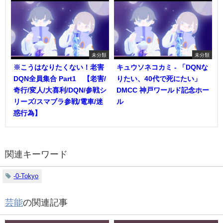
未分類
未分類
※こうはなりたくない！老害
キュウソネコカミ - 「DQNな
DQN全員集合 Part1 【老害/
りたい、40代で死にたい」
奇行/変人/大喜利/DQN/参戦シ
DMCC 神戸ワールド記念ホー
リーズ/スマブラ参戦/電車/迷
ル
惑行為】
関連キーワード
-0-Tokyo
芸能
の関連記事