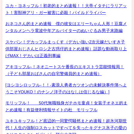
ユカ・ヨネッフル！初老的まとめ速報！！大帝イタチにラリアッ
ト！害獣神アリ・ガー被害に必殺！パイルドライバー
おネコさん的まとめ速報 僕の彼女はエリーちゃん人形！豆腐メ
ンタルメンヘラ電波中年アルバイターのぬいぐるみ男子末路編
スケバン！デカッフルまっくす（デカい強い2次元嫁だいすき子
供部屋おじさんヒロシ之古惑仔的まとめ速報）話題な動画取り上
げMAX！デカいは正義刑事編
アキヨッフル-！ネオニートスケ番長のエキストラ芸能情報局！
（子ども部屋おばさんの自宅警備員的まとめ速報）
[ヨシヨシロッフル-！！-素浪人勇者カツオンの未解決事件簿へよ
うこそYOUKO！のナンノ洋子のはなしは信じるな編）]
モリッフル！ 50代無職独身ガチホモ童貞！女装子オネエ的ま
とめ速報！有益便利情報サイトの杜 モリッフル
ユキユキッフル！ど底辺的一同驚愕騒然まとめ速報！超氷河期世
代！人生の強制ロスカットですべてを失ったキグナス氷子の愛の