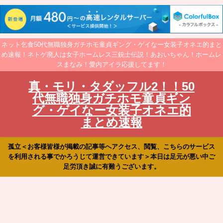
ネット乞食50代無職独身ガチホモ童貞ギング・ゲイなー女装子オネエ的まと
め速報！ネトゲ廃人は女子ホームレス三銃士伝説！あおいちゃん！ホームレ
スまなみ！愛内アイラ応援してます！
真・モリ・タダッフル2！！50
代無職独身ガチホモ童貞ギン
グ・ゲイなー女装子オネエ的
まとめ速報
孤立＜お客様皆様が掲載の記事等へアクセス、閲覧、こちらのサービス
を利用される事でかろうじて運営できています＞本日は足元が悪い中ご
足労頂き誠に有難うございます。