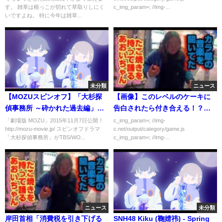
【庭】【駐車場】【除草剤】
す。 雑草は根っこが切れて草取りしにく
c_img_param=; //img-...
【DAISO】【ガーデニング】
いですよね。 特に今年は雑草...
【herbicide】【vinegar】
未分類
ニュース
【MOZUスピンオフ】「大杉探
【画像】このレベルのケーキに
偵事務所 ～砕かれた過去編」香
告白されたら付き合える！？ｗ
川照之さんからのメッセージ
ｗｗｗｗ
「劇場版 MOZU」2015年11月7日公開！
c_img_param=; //img-
http://mozu-movie.jp/ スピンオフドラマ
c.net/output/category/game.js
（WOWOW）
「大杉探偵事務所」がTBS/WO...
c_img_param=; //img-...
ニュース
未分類
岸田首相「消費税を引き下げる
SNH48 Kiku (鞠婧祎) - Spring