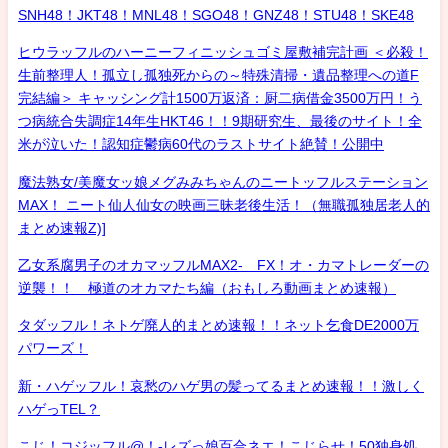
SNH48！JKT48！MNL48！SGO48！GNZ48！STU48！SKE48
ヒウラッフルのハーニーフィニッシュゴミ屋敷補完計画 ＜必殺！
生前整理人！孤立し孤独死からの～特殊清掃・遺品整理への道F
完結編＞ キャッシング計1500万返済：厨二病借金3500万円！う
つ病統合失調症14年生HKT46！！9期研究生、最後のサイト！全
米が泣いた！認知症鬱病60代のラストサイト絶賛！公開中
魔法熟女/美魔女ッ娘メグみみちゃんのニートッフルステーション
MAX！ ニート仙人仙女の映画三昧老後生活！（無職孤独居老人的
まとめ速報Z)]
乙女系腐男子のオカマッフルMAX2- FX！オ・カマトレーダーの
逆襲！！ 極道のオカマたち編（おもしろ動画まとめ速報）
タダッフル！ネトゲ廃人的まとめ速報！！ネット乞食DE2000万
パワーズ！
新・ハゲッフル！哀愁のハゲ男の髪ってるまとめ速報！！激しく
ハゲっTEL？
こじ！コジッフル@！-レズっ娘百合ネエ！こじらせ！50独身処