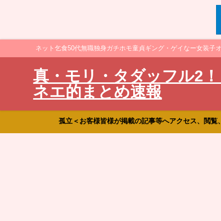
ネット乞食50代無職独身ガチホモ童貞ギング・ゲイなー女装子
真・モリ・タダッフル2！
ネエ的まとめ速報
孤立＜お客様皆様が掲載の記事等へアクセス、閲覧