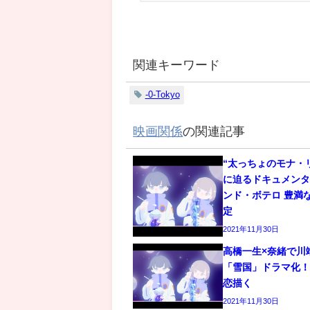
関連キーワード
-0-Tokyo
映画関係
の関連記事
“太っちょのモナ・
に迫るドキュメン
ンド・ボテロ 豊満
定
2021年11月30日
高橋一生×奈緒で川
「雪国」ドラマ化
恋描く
2021年11月30日