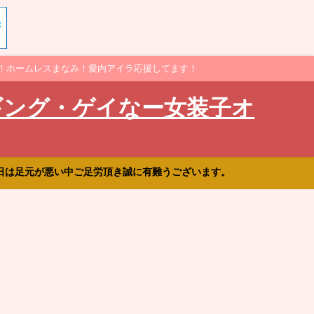
！ホームレスまなみ！愛内アイラ応援してます！
ギング・ゲイなー女装子オ
日は足元が悪い中ご足労頂き誠に有難うございます。