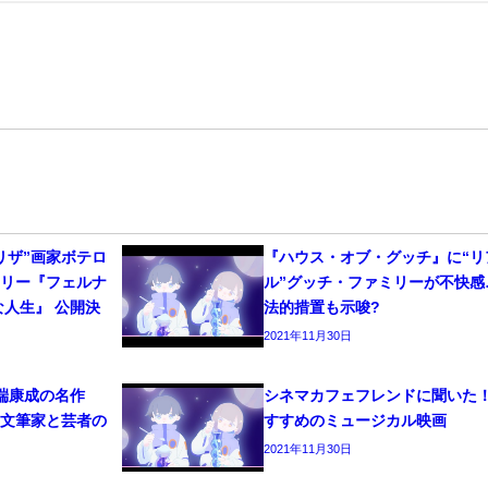
リザ”画家ボテロ
『ハウス・オブ・グッチ』に“リ
タリー『フェルナ
ル”グッチ・ファミリーが不快感
な人生』 公開決
法的措置も示唆?
2021年11月30日
端康成の名作
シネマカフェフレンドに聞いた
！文筆家と芸者の
すすめのミュージカル映画
2021年11月30日