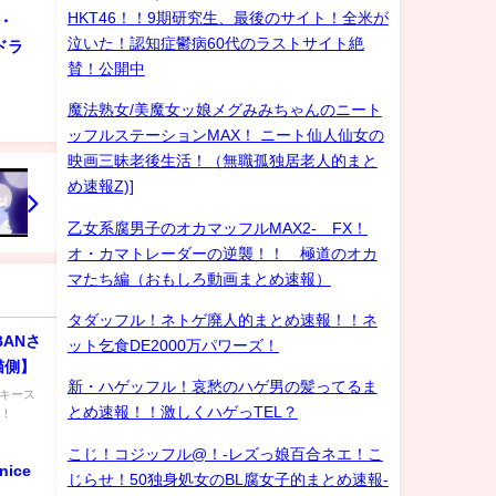
HKT46！！9期研究生、最後のサイト！全米が
・
泣いた！認知症鬱病60代のラストサイト絶
ドラ
賛！公開中
魔法熟女/美魔女ッ娘メグみみちゃんのニート
ッフルステーションMAX！ ニート仙人仙女の
映画三昧老後生活！（無職孤独居老人的まと
め速報Z)]
乙女系腐男子のオカマッフルMAX2- FX！
オ・カマトレーダーの逆襲！！ 極道のオカ
マたち編（おもしろ動画まとめ速報）
タダッフル！ネトゲ廃人的まとめ速報！！ネ
ANさ
ット乞食DE2000万パワーズ！
猫側】
新・ハゲッフル！哀愁のハゲ男の髪ってるま
ッキース
とめ速報！！激しくハゲっTEL？
す！
こじ！コジッフル@！-レズっ娘百合ネエ！こ
nice
じらせ！50独身処女のBL腐女子的まとめ速報-