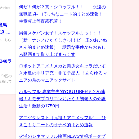
何だ！何が？真・シロッフル！！ 永遠の
enice
無職童貞- ぼっちなニート的まとめ速報！一
生童貞上等夜露死苦！
出馬
き ホ
男装スケバン女子！スケッフルまっくす！
】
（新・ナンノひゃくしきっ!！ビー玉のおいぬ
はこちら
.
さん的まとめ速報） 話題な事件からおもし
ろ動画まで取り上げまっくす
48ラ
ロボットアニメ！メカと美少女キャラだいす
き永遠の非リア充・非モテ星人 ！あらゆるマ
の「3匹の
ニアの為のマニアックサイト
画投稿して
ハルッフル-専業主夫的YOUTUBERまとめ速
報！キモデブロリコンおたく！初老人の介護
生活！激動の1750日
アニゲタレスト（元祖！アニメッフル） ひ
きこもりニートのオナベ的まとめ速報
火浦のシネマッフル映画NEWS情報ポータブ