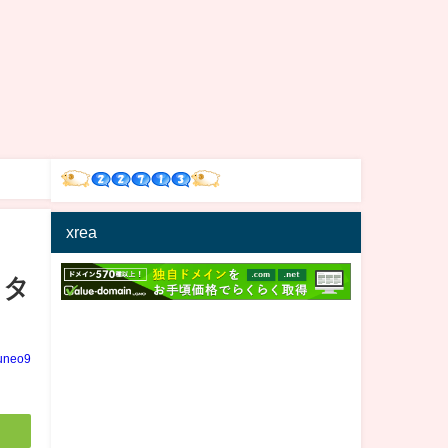
xrea
スタ
uneo9