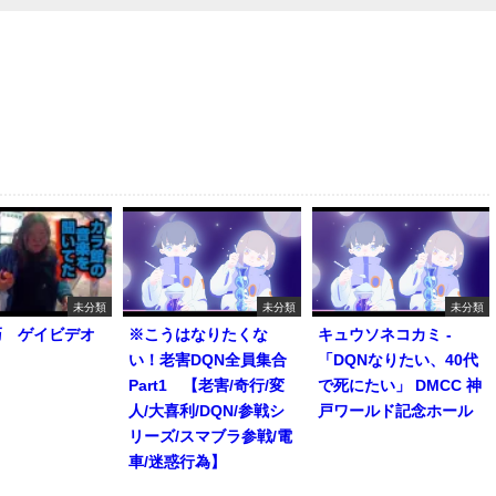
未分類
未分類
未分類
巧 ゲイビデオ
※こうはなりたくな
キュウソネコカミ -
い！老害DQN全員集合
「DQNなりたい、40代
Part1 【老害/奇行/変
で死にたい」 DMCC 神
人/大喜利/DQN/参戦シ
戸ワールド記念ホール
リーズ/スマブラ参戦/電
車/迷惑行為】