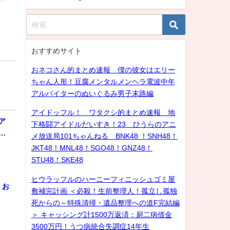
おすすめサイト
おネコさん的まとめ速報 僕の彼女はエリー
ちゃん人形！豆腐メンタルメンヘラ電波中年
アルバイターのぬいぐるみ男子末路編
アイドッフル！ ワタクシ的まとめ速報 地
ア
下格闘アイドルだいすき！23 ひうらのアニ
…
メ放送局101ちゃんねる BNK48 ！SNH48！
JKT48！MNL48！SGO48！GNZ48！
STU48！SKE48
ヒウラッフルのハーニーフィニッシュゴミ屋
！お
敷補完計画 ＜必殺！生前整理人！孤立し孤独
死からの～特殊清掃・遺品整理への道F完結編
＞ キャッシング計1500万返済：厨二病借金
3500万円！うつ病統合失調症14年生