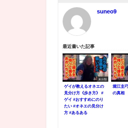
suneo9
最近書いた記事
未分類
ゲイが教えるオネエの
堀江圭
見分け方《歩き方》 #
の真相
ゲイ #おすすめにのり
たい #オネエの見分け
方 #あるある