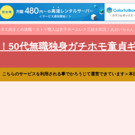
オネエ的まとめ速報！ネトゲ廃人は女子ホームレス三銃士伝説！あおいちゃん
！50代無職独身ガチホモ童貞
、こちらのサービスを利用される事でかろうじて運営できています＞本