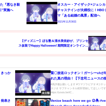
れた『悪なき殺
オスカー・アイザック×ジェシカ
引”実施へ
チャステインが夫婦役に！HBO
マ「ある結婚の風景」配信へ
2021年11月30日
【ディズニー】ぼる塾＆清水美依紗が、プリンセ
ス仮装でHappy Halloween! 期間限定オンラインイ
ベントの配信がスタート
 きっか
緊〇放送ロックオン！ガーシーchがB
れた真の理由！【下念司ニュースの
#高評価お願いします #ウマヅラビデオ #コヤ
タジオ サブチャンネル絶対登録してほしいで
https://youtu.be/tC...
未分類
、発表さ
Venice beach here we go 😉🏝️ #ve