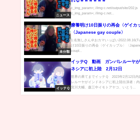
れるｗｗｗｗｗｗ
c_img_param=; //img-c.net/output/site/202.js
c_img_param=; //img-c.net...
ニュース
療養明け10日振りの再会〈ゲイカ
〈Japanese gay couple〉
1:名無しさん＠おカマいっぱい2022.08.16(T
け10日振りの再会〈ゲイカップル〉〈Japanes
coupl...
未分類
イッテQ 動画 ガンバレルーヤ
ネシアに初上陸 2月12日
世界の果てまでイッテＱ 2023年2月12日
レルーヤがインドネシアに初上陸出演者：内
宮川大輔、森三中イモトアヤコ、いとう...
イッテＱ