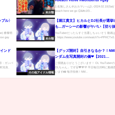
#beach #love #wonderful #gay
1:名無しさん＠おカマいっぱい2024.02.10(Sat) V
beach here we go 😉&#x1f3...
未分類
ップル〉
【堀江貴文】ヒカルとDJ社長が選挙
も...ガーシーの影響がヤバい【切り抜
リエモン 東谷義和 政治 YouTuber 
ue) 療養明
YouTuberだったらすぐ当選しちゃいそう 動画
e gay
↓ https://www.youtube.com/watch?v=PPHCTx0..
未分類
がインド
【グッズ開封】自引きなるか？！NMB
ンダム生写真開封の儀❤︎【2021
February】
内容：ガンバ
ご視聴ありがとうございます！ OL YouTuber
村光良、
OLちゃん」です🐷🧡💙💜 平日毎日20時に動
います📸 毎月恒例！NM...
その他アイドル情報