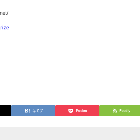
net/
rize
はてブ
Pocket
Feedly