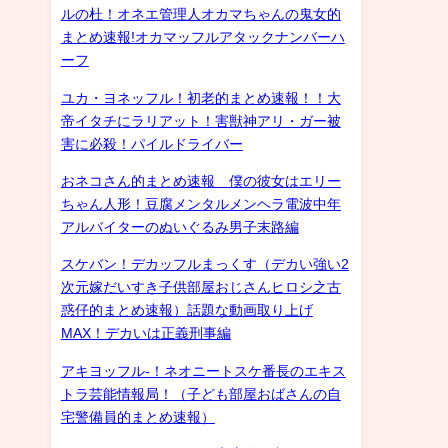
ルの杜！オネエ管理人オカマちゃんの鬼女的
まとめ速報!オカマッフルアタックナンバーハ
ーフ
ユカ・ヨネッフル！初老的まとめ速報！！大
帝イタチにラリアット！害獣神アリ・ガー被
害に必殺！パイルドライバー
おネコさん的まとめ速報 僕の彼女はエリー
ちゃん人形！豆腐メンタルメンヘラ電波中年
アルバイターのぬいぐるみ男子末路編
スケバン！デカッフルまっくす（デカい強い2
次元嫁だいすき子供部屋おじさんヒロシ之古
惑仔的まとめ速報）話題な動画取り上げ
MAX！デカいは正義刑事編
アキヨッフル-！ネオニートスケ番長のエキス
トラ芸能情報局！（子ども部屋おばさんの自
宅警備員的まとめ速報）