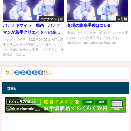
バナナマンほか
未分類
バナナキマイラ 動画 バナナ
冬場の防寒手袋はコレ‼︎
マンが若手クリエイターの企画
家族もそうでしたが、周りのメンバーも手
にはめていた防寒手袋を紹介します。
を観賞 3月28日
バナナキマイラ 2023年3月28日内容：若
AMAZON https://amzn.to/3sgOIuk...
手クリエイターが制作した企画をバナナマ
ンが見届ける番組出演者：バナナマン 小
髙茉緒 ほか......
xrea