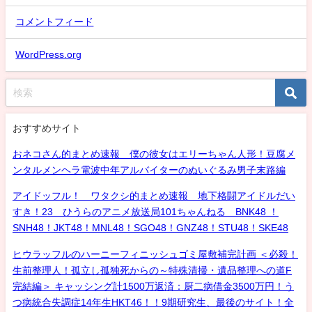
コメントフィード
WordPress.org
おすすめサイト
おネコさん的まとめ速報 僕の彼女はエリーちゃん人形！豆腐メ
ンタルメンヘラ電波中年アルバイターのぬいぐるみ男子末路編
アイドッフル！ ワタクシ的まとめ速報 地下格闘アイドルだい
すき！23 ひうらのアニメ放送局101ちゃんねる BNK48 ！
SNH48！JKT48！MNL48！SGO48！GNZ48！STU48！SKE48
ヒウラッフルのハーニーフィニッシュゴミ屋敷補完計画 ＜必殺！
生前整理人！孤立し孤独死からの～特殊清掃・遺品整理への道F
完結編＞ キャッシング計1500万返済：厨二病借金3500万円！う
つ病統合失調症14年生HKT46！！9期研究生、最後のサイト！全