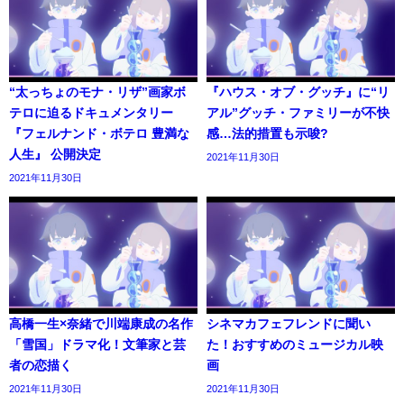
“太っちょのモナ・リザ”画家ボ
『ハウス・オブ・グッチ』に“リ
テロに迫るドキュメンタリー
アル”グッチ・ファミリーが不快
『フェルナンド・ボテロ 豊満な
感…法的措置も示唆?
人生』 公開決定
2021年11月30日
2021年11月30日
高橋一生×奈緒で川端康成の名作
シネマカフェフレンドに聞い
「雪国」ドラマ化！文筆家と芸
た！おすすめのミュージカル映
者の恋描く
画
2021年11月30日
2021年11月30日