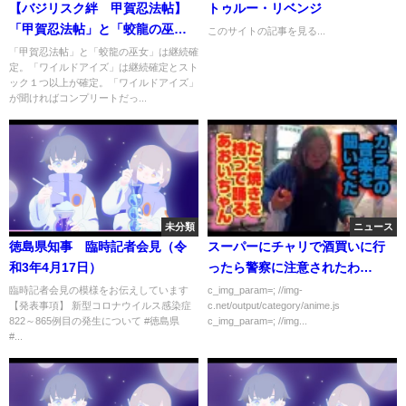
【バジリスク絆 甲賀忍法帖】
トゥルー・リベンジ
「甲賀忍法帖」と「蛟龍の巫
このサイトの記事を見る...
女」が流れる継続パターン
「甲賀忍法帖」と「蛟龍の巫女」は継続確
定。「ワイルドアイズ」は継続確定とスト
ック１つ以上が確定。「ワイルドアイズ」
が聞ければコンプリートだっ...
未分類
ニュース
徳島県知事 臨時記者会見（令
スーパーにチャリで酒買いに行
和3年4月17日）
ったら警察に注意されたわ…
臨時記者会見の模様をお伝えしています
c_img_param=; //img-
【発表事項】 新型コロナウイルス感染症
c.net/output/category/anime.js
822～865例目の発生について #徳島県​​​​​​​​​
c_img_param=; //img...
#...