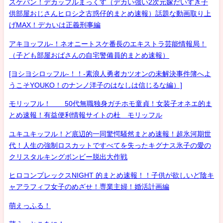
スケバン！デカッフルまっくす（デカい強い2次元嫁だいすき子
供部屋おじさんヒロシ之古惑仔的まとめ速報）話題な動画取り上
げMAX！デカいは正義刑事編
アキヨッフル-！ネオニートスケ番長のエキストラ芸能情報局！
（子ども部屋おばさんの自宅警備員的まとめ速報）
[ヨシヨシロッフル-！！-素浪人勇者カツオンの未解決事件簿へよ
うこそYOUKO！のナンノ洋子のはなしは信じるな編）]
モリッフル！ 50代無職独身ガチホモ童貞！女装子オネエ的ま
とめ速報！有益便利情報サイトの杜 モリッフル
ユキユキッフル！ど底辺的一同驚愕騒然まとめ速報！超氷河期世
代！人生の強制ロスカットですべてを失ったキグナス氷子の愛の
クリスタルキングボンビー脱出大作戦
ヒロコンプレックスNIGHT 的まとめ速報！！子供が欲しいど陰キ
ャアラフィフ女子のめざせ！専業主婦！婚活計画編
萌えっふる！