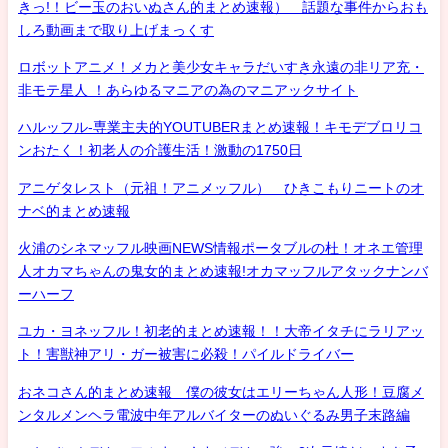
きっ!！ビー玉のおいぬさん的まとめ速報） 話題な事件からおも
しろ動画まで取り上げまっくす
ロボットアニメ！メカと美少女キャラだいすき永遠の非リア充・
非モテ星人 ！あらゆるマニアの為のマニアックサイト
ハルッフル-専業主夫的YOUTUBERまとめ速報！キモデブロリコ
ンおたく！初老人の介護生活！激動の1750日
アニゲタレスト（元祖！アニメッフル） ひきこもりニートのオ
ナベ的まとめ速報
火浦のシネマッフル映画NEWS情報ポータブルの杜！オネエ管理
人オカマちゃんの鬼女的まとめ速報!オカマッフルアタックナンバ
ーハーフ
ユカ・ヨネッフル！初老的まとめ速報！！大帝イタチにラリアッ
ト！害獣神アリ・ガー被害に必殺！パイルドライバー
おネコさん的まとめ速報 僕の彼女はエリーちゃん人形！豆腐メ
ンタルメンヘラ電波中年アルバイターのぬいぐるみ男子末路編