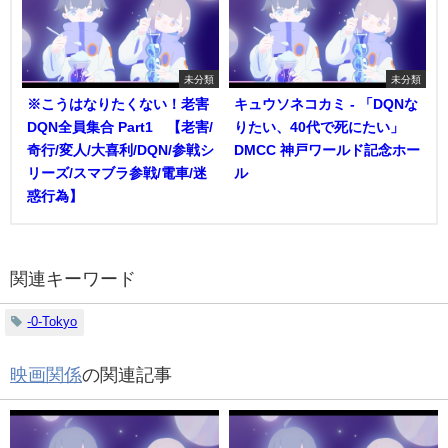
未分類
未分類
※こうはなりたくない！老害
キュウソネコカミ - 「DQNな
DQN全員集合 Part1 【老害/
りたい、40代で死にたい」
奇行/変人/大喜利/DQN/参戦シ
DMCC 神戸ワールド記念ホー
リーズ/スマブラ参戦/電車/迷
ル
惑行為】
関連キーワード
-0-Tokyo
映画関係
の関連記事