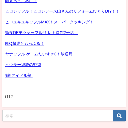
萌えっとこあに！
ヒロシッフル！ヒロシデース山さんのリフォームひとりDIY！！
ヒロユキユキッフルMAX！スーパークッキング！
徹夜DEテツヤッフル!！レトロ館2号店！
剛Q超児ともっふる！
ヤナッフル ゲームだいすき6！放送局
ヒウラー総統の野望
魁!!アイドル塾!
t112