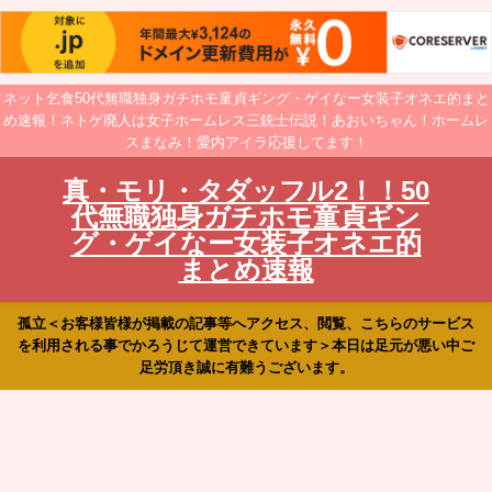
ネット乞食50代無職独身ガチホモ童貞ギング・ゲイなー女装子オネエ的まと
め速報！ネトゲ廃人は女子ホームレス三銃士伝説！あおいちゃん！ホームレ
スまなみ！愛内アイラ応援してます！
真・モリ・タダッフル2！！50
代無職独身ガチホモ童貞ギン
グ・ゲイなー女装子オネエ的
まとめ速報
孤立＜お客様皆様が掲載の記事等へアクセス、閲覧、こちらのサービス
を利用される事でかろうじて運営できています＞本日は足元が悪い中ご
足労頂き誠に有難うございます。