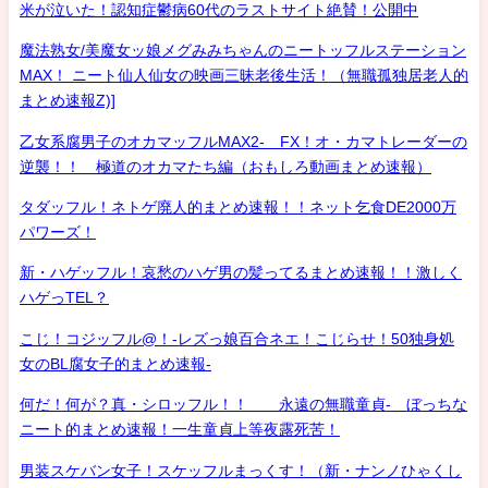
米が泣いた！認知症鬱病60代のラストサイト絶賛！公開中
魔法熟女/美魔女ッ娘メグみみちゃんのニートッフルステーション
MAX！ ニート仙人仙女の映画三昧老後生活！（無職孤独居老人的
まとめ速報Z)]
乙女系腐男子のオカマッフルMAX2- FX！オ・カマトレーダーの
逆襲！！ 極道のオカマたち編（おもしろ動画まとめ速報）
タダッフル！ネトゲ廃人的まとめ速報！！ネット乞食DE2000万
パワーズ！
新・ハゲッフル！哀愁のハゲ男の髪ってるまとめ速報！！激しく
ハゲっTEL？
こじ！コジッフル@！-レズっ娘百合ネエ！こじらせ！50独身処
女のBL腐女子的まとめ速報-
何だ！何が？真・シロッフル！！ 永遠の無職童貞- ぼっちな
ニート的まとめ速報！一生童貞上等夜露死苦！
男装スケバン女子！スケッフルまっくす！（新・ナンノひゃくし