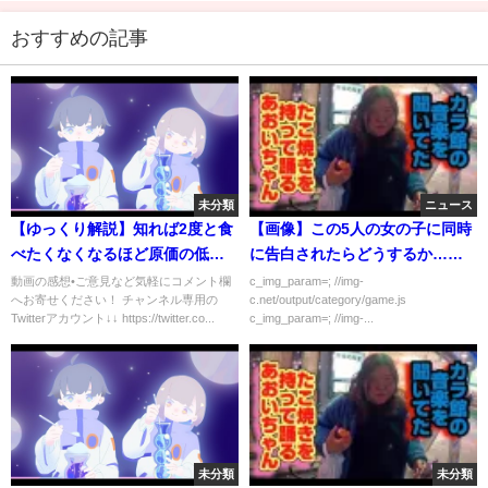
おすすめの記事
未分類
ニュース
【ゆっくり解説】知れば2度と食
【画像】この5人の女の子に同時
べたくなくなるほど原価の低い
に告白されたらどうするか…三
食べ物達 Part1【ファストフー
日三晩悩み続ける自信あるわ
動画の感想•ご意見など気軽にコメント欄
c_img_param=; //img-
へお寄せください！ チャンネル専用の
c.net/output/category/game.js
ド】
Twitterアカウント↓↓ https://twitter.co...
c_img_param=; //img-...
未分類
未分類