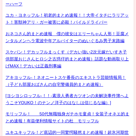
ーハーフ
ユカ・ヨネッフル！初老的まとめ速報！！大帝イタチにラリアッ
ト！害獣神アリ・ガー被害に必殺！パイルドライバー
おネコさん的まとめ速報 僕の彼女はエリーちゃん人形！豆腐メ
ンタルメンヘラ電波中年アルバイターのぬいぐるみ男子末路編
スケバン！デカッフルまっくす（デカい強い2次元嫁だいすき子
供部屋おじさんヒロシ之古惑仔的まとめ速報）話題な動画取り上
げMAX！デカいは正義刑事編
アキヨッフル-！ネオニートスケ番長のエキストラ芸能情報局！
（子ども部屋おばさんの自宅警備員的まとめ速報）
[ヨシヨシロッフル-！！-素浪人勇者カツオンの未解決事件簿へよ
うこそYOUKO！のナンノ洋子のはなしは信じるな編）]
モリッフル！ 50代無職独身ガチホモ童貞！女装子オネエ的ま
とめ速報！有益便利情報サイトの杜 モリッフル
ユキユキッフル！ど底辺的一同驚愕騒然まとめ速報！超氷河期世