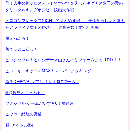
代！人生の強制ロスカットですべてを失ったキグナス氷子の愛の
クリスタルキングボンビー脱出大作戦
ヒロコンプレックスNIGHT 的まとめ速報！！子供が欲しいど陰キ
ャアラフィフ女子のめざせ！専業主婦！婚活計画編
萌えっふる！
萌えっとこあに！
ヒロシッフル！ヒロシデース山さんのリフォームひとりDIY！！
ヒロユキユキッフルMAX！スーパークッキング！
徹夜DEテツヤッフル!！レトロ館2号店！
剛Q超児ともっふる！
ヤナッフル ゲームだいすき6！放送局
ヒウラー総統の野望
魁!!アイドル塾!