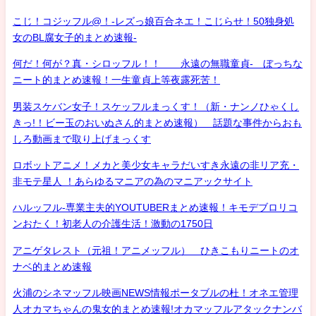
こじ！コジッフル@！-レズっ娘百合ネエ！こじらせ！50独身処
女のBL腐女子的まとめ速報-
何だ！何が？真・シロッフル！！ 永遠の無職童貞- ぼっちな
ニート的まとめ速報！一生童貞上等夜露死苦！
男装スケバン女子！スケッフルまっくす！（新・ナンノひゃくし
きっ!！ビー玉のおいぬさん的まとめ速報） 話題な事件からおも
しろ動画まで取り上げまっくす
ロボットアニメ！メカと美少女キャラだいすき永遠の非リア充・
非モテ星人 ！あらゆるマニアの為のマニアックサイト
ハルッフル-専業主夫的YOUTUBERまとめ速報！キモデブロリコ
ンおたく！初老人の介護生活！激動の1750日
アニゲタレスト（元祖！アニメッフル） ひきこもりニートのオ
ナベ的まとめ速報
火浦のシネマッフル映画NEWS情報ポータブルの杜！オネエ管理
人オカマちゃんの鬼女的まとめ速報!オカマッフルアタックナンバ