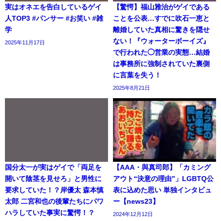
実はオネエを告白しているゲイ
【驚愕】福山雅治がゲイである
人TOP3 #パンサー #お笑い #雑
ことを公表…すでに吹石一恵と
学
離婚していた真相に驚きを隠せ
ない！『ウォーターボーイズ』
2025年11月17日
で行われた◯営業の実態…結婚
は事務所に強制されていた裏側
に言葉を失う！
2025年8月21日
国分太一が実はゲイで「両足を
【AAA・與真司郎】「カミング
開いて陰茎を見せろ」と男性に
アウト“決意の理由”」LGBTQ公
要求していた！？岸優太 森本慎
表に込めた思い 単独インタビュ
太郎 二宮和也の後輩たちにパワ
ー【news23】
ハラしていた事実に驚愕！？
2024年12月12日