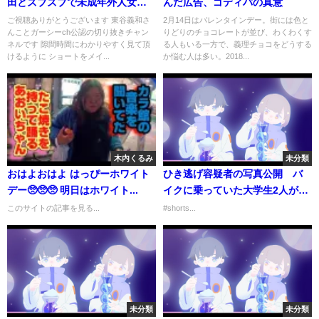
田とズブズブで未成年外人女性
んだ広告、ゴディバの真意
を買ってる方法を暴露します
ご視聴ありがとうございます 東谷義和さ
2月14日はバレンタインデー。街には色と
んことガーシーch公認の切り抜きチャン
りどりのチョコレートが並び、わくわくす
YouTubeがバンになってもサロ
ネルです 隙間時間にわかりやすく見て頂
る人もいる一方で、義理チョコをどうする
ンで暴露します #ガーシーch #
けるように ショートをメイ...
か悩む人は多い。2018...
暴露 #東谷義和 #三木谷 #事件
木内くるみ
未分類
おはよおはよ はっぴーホワイト
ひき逃げ容疑者の写真公開 バ
デー🥺🥺🥺 明日はホワイト...
イクに乗っていた大学生2人が死
傷 20220706
このサイトの記事を見る...
#shorts...
未分類
未分類