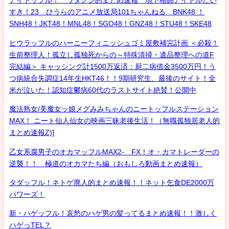
アイドッフル！ ワタクシ的まとめ速報 地下格闘アイドルだい
すき！23 ひうらのアニメ放送局101ちゃんねる BNK48 ！
SNH48！JKT48！MNL48！SGO48！GNZ48！STU48！SKE48
ヒウラッフルのハーニーフィニッシュゴミ屋敷補完計画 ＜必殺！
生前整理人！孤立し孤独死からの～特殊清掃・遺品整理への道F
完結編＞ キャッシング計1500万返済：厨二病借金3500万円！う
つ病統合失調症14年生HKT46！！9期研究生、最後のサイト！全
米が泣いた！認知症鬱病60代のラストサイト絶賛！公開中
魔法熟女/美魔女ッ娘メグみみちゃんのニートッフルステーション
MAX！ ニート仙人仙女の映画三昧老後生活！（無職孤独居老人的
まとめ速報Z)]
乙女系腐男子のオカマッフルMAX2- FX！オ・カマトレーダーの
逆襲！！ 極道のオカマたち編（おもしろ動画まとめ速報）
タダッフル！ネトゲ廃人的まとめ速報！！ネット乞食DE2000万
パワーズ！
新・ハゲッフル！哀愁のハゲ男の髪ってるまとめ速報！！激しく
ハゲっTEL？