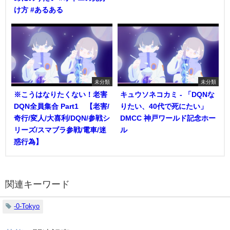
け方 #あるある
未分類
未分類
※こうはなりたくない！老害
キュウソネコカミ - 「DQNな
DQN全員集合 Part1 【老害/
りたい、40代で死にたい」
奇行/変人/大喜利/DQN/参戦シ
DMCC 神戸ワールド記念ホー
リーズ/スマブラ参戦/電車/迷
ル
惑行為】
関連キーワード
-0-Tokyo