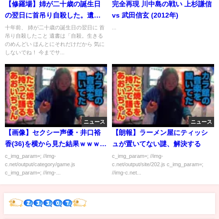
【修羅場】姉が二十歳の誕生日
完全再現 川中島の戦い 上杉謙信
の翌日に首吊り自殺した。遺書
vs 武田信玄 (2012年)
は生きるのめんどいほんとにそ
十年前、 姉が二十歳の誕生日の翌日に 首
...
吊り自殺したこと 遺書は「自殺。生きる
れだけだから気にしないでね！
のめんどい ほんとにそれだけだから 気に
今までサンキュー
しないでね！ 今までサ...
ニュース
ニュース
【画像】セクシー声優・井口裕
【朗報】ラーメン屋にティッシ
香(36)を横から見た結果ｗｗｗｗ
ュが置いてない謎、解決する
ｗ
c_img_param=; //img-
c_img_param=; //img-
c.net/output/category/game.js
c.net/output/site/202.js c_img_param=;
c_img_param=; //img-...
//img-c.net...