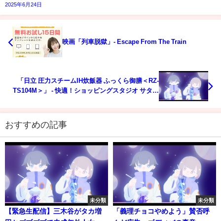
2025年6月24日
映画「列車脱獄」- Escape From The Train
「日立 圧力スチームIH炊飯器 ふっくら御膳＜RZ-
TS104M＞」 - 快適！ショッピングスタジオ サタデ
ー（テレビ東京）
おすすめの記事
未分類
未分類
【緊急生配信】三木谷がタカ増
「義理チョコやめよう」賛否呼