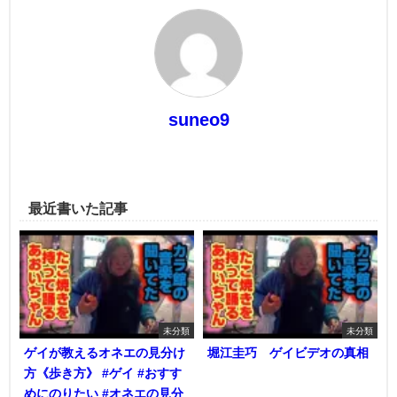
suneo9
最近書いた記事
未分類
未分類
ゲイが教えるオネエの見分け
堀江圭巧 ゲイビデオの真相
方《歩き方》 #ゲイ #おすす
めにのりたい #オネエの見分