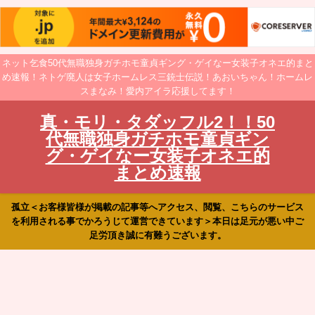
ネット乞食50代無職独身ガチホモ童貞ギング・ゲイなー女装子オネエ的まと
め速報！ネトゲ廃人は女子ホームレス三銃士伝説！あおいちゃん！ホームレ
スまなみ！愛内アイラ応援してます！
真・モリ・タダッフル2！！50
代無職独身ガチホモ童貞ギン
グ・ゲイなー女装子オネエ的
まとめ速報
孤立＜お客様皆様が掲載の記事等へアクセス、閲覧、こちらのサービス
を利用される事でかろうじて運営できています＞本日は足元が悪い中ご
足労頂き誠に有難うございます。