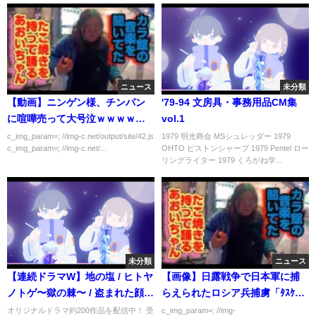
ニュース
未分類
【動画】ニンゲン様、チンパン
'79-94 文房具・事務用品CM集
に喧嘩売って大号泣ｗｗｗｗｗ
vol.1
ｗ
c_img_param=; //img-c.net/output/site/42.js
1979 明光商会 MSシュレッダー 1979
c_img_param=; //img-c.net/...
OHTO ピストンシャープ 1979 Pentel ロー
リングライター 1979 くろがね学...
未分類
ニュース
【連続ドラマW】地の塩 / ヒトヤ
【画像】日露戦争で日本軍に捕
ノトゲ〜獄の棘〜 / 盗まれた顔～
らえられたロシア兵捕虜「ﾀｽｹ
ミアタリ捜査班～ / 絶叫 / セイレ
ﾃ…ﾀｽｹﾃ…」
オリジナルドラマ約200作品を配信中！ 受
c_img_param=; //img-