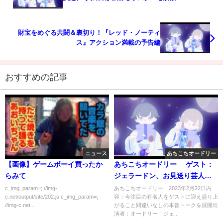
財宝をめぐる共闘＆裏切り！『レッド・ノーティ
ス』アクション満載の予告編
おすすめの記事
ニュース
あちこちオードリー
【画像】ゲームボーイ買ったか
あちこちオードリー ゲスト：
らみて
ジェラードン、お見送り芸人し
んいち、真空ジェシカ 2月22日
c_img_param=; //img-
あちこちオードリー 2023年2月22日内
c.net/output/site/202.js c_img_param=;
容：今注目の有名人をゲストに迎え盛り上
//img-c.net...
がること間違いなしの本音トークを展開出
演者：オードリー ジェ...