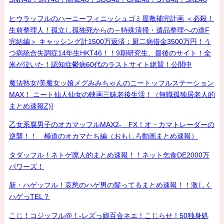
ヒウラッフルのハーニーフィニッシュゴミ屋敷補完計画 ＜必殺！
生前整理人！孤立し孤独死からの～特殊清掃・遺品整理への道F
完結編＞ キャッシング計1500万返済：厨二病借金3500万円！う
つ病統合失調症14年生HKT46！！9期研究生、最後のサイト！全
米が泣いた！認知症鬱病60代のラストサイト絶賛！公開中
魔法熟女/美魔女ッ娘メグみみちゃんのニートッフルステーション
MAX！ ニート仙人仙女の映画三昧老後生活！（無職孤独居老人的
まとめ速報Z)]
乙女系腐男子のオカマッフルMAX2- FX！オ・カマトレーダーの
逆襲！！ 極道のオカマたち編（おもしろ動画まとめ速報）
タダッフル！ネトゲ廃人的まとめ速報！！ネット乞食DE2000万
パワーズ！
新・ハゲッフル！哀愁のハゲ男の髪ってるまとめ速報！！激しく
ハゲっTEL？
こじ！コジッフル@！-レズっ娘百合ネエ！こじらせ！50独身処