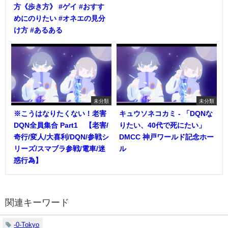
方《歩き方》 #ゲイ #おすす
めにのりたい #オネエの見分
け方 #あるある
未分類
未分類
※こうはなりたくない！老害
キュウソネコカミ - 「DQNな
DQN全員集合 Part1 【老害/
りたい、40代で死にたい」
奇行/変人/大喜利/DQN/参戦シ
DMCC 神戸ワールド記念ホー
リーズ/スマブラ参戦/電車/迷
ル
惑行為】
関連キーワード
-0-Tokyo