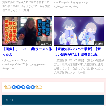
賞歴のある作品や人気作家の原作ドラマ、
c.net/output/category/game.js
ーン懺悔 / インフルエンス プロ
海外ドラマのリメイクなど アーカイブ配
c_img_param=; //img-...
モーション映像【WOWOWオン
信で楽しもう！ 【無料...
デマンド】
ニュース
未分類
【画像】(´・ω・`)塩ラーメン作
【斎藤知事パワハラ最新】【新
ったよ
しい疑惑が浮上】県職員は斎藤
知事の”遅刻癖”に嫌気が差して
c_img_param=; //img-
【斎藤知事パワハラ最新】【新しい疑惑が
c.net/output/site/202.js c_img_param=;
浮上】県職員は斎藤知事の”遅刻癖”に嫌気
いる！自分にどんだけ甘いのか
//img-c.net...
が差している！自分にどんだけ甘いのかと
と兵庫県知事にツッコミの嵐
兵庫県知事にツッコミの嵐...
【勝手に論評】
xrea