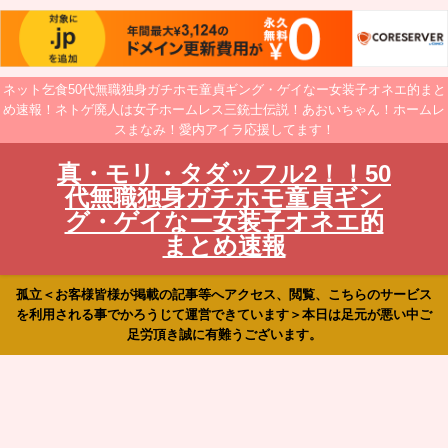
ネット乞食50代無職独身ガチホモ童貞ギング・ゲイなー女装子オネエ的まと
め速報！ネトゲ廃人は女子ホームレス三銃士伝説！あおいちゃん！ホームレ
スまなみ！愛内アイラ応援してます！
真・モリ・タダッフル2！！50
代無職独身ガチホモ童貞ギン
グ・ゲイなー女装子オネエ的
まとめ速報
孤立＜お客様皆様が掲載の記事等へアクセス、閲覧、こちらのサービス
を利用される事でかろうじて運営できています＞本日は足元が悪い中ご
足労頂き誠に有難うございます。