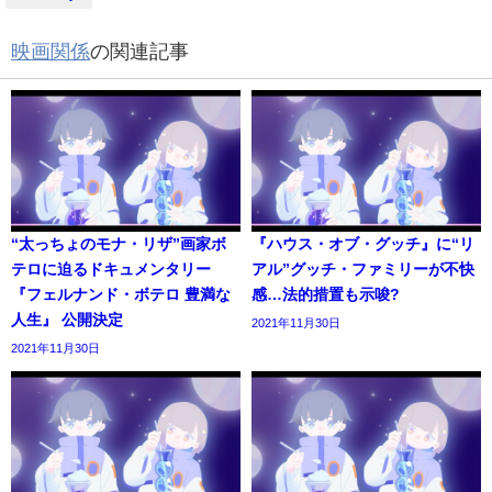
映画関係
の関連記事
“太っちょのモナ・リザ”画家ボ
『ハウス・オブ・グッチ』に“リ
テロに迫るドキュメンタリー
アル”グッチ・ファミリーが不快
『フェルナンド・ボテロ 豊満な
感…法的措置も示唆?
人生』 公開決定
2021年11月30日
2021年11月30日