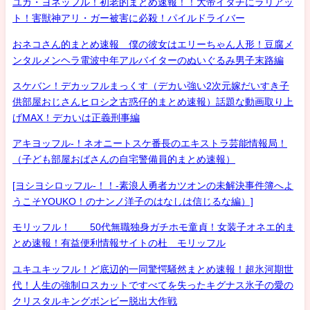
ユカ・ヨネッフル！初老的まとめ速報！！大帝イタチにラリアッ
ト！害獣神アリ・ガー被害に必殺！パイルドライバー
おネコさん的まとめ速報 僕の彼女はエリーちゃん人形！豆腐メ
ンタルメンヘラ電波中年アルバイターのぬいぐるみ男子末路編
スケバン！デカッフルまっくす（デカい強い2次元嫁だいすき子
供部屋おじさんヒロシ之古惑仔的まとめ速報）話題な動画取り上
げMAX！デカいは正義刑事編
アキヨッフル-！ネオニートスケ番長のエキストラ芸能情報局！
（子ども部屋おばさんの自宅警備員的まとめ速報）
[ヨシヨシロッフル-！！-素浪人勇者カツオンの未解決事件簿へよ
うこそYOUKO！のナンノ洋子のはなしは信じるな編）]
モリッフル！ 50代無職独身ガチホモ童貞！女装子オネエ的ま
とめ速報！有益便利情報サイトの杜 モリッフル
ユキユキッフル！ど底辺的一同驚愕騒然まとめ速報！超氷河期世
代！人生の強制ロスカットですべてを失ったキグナス氷子の愛の
クリスタルキングボンビー脱出大作戦