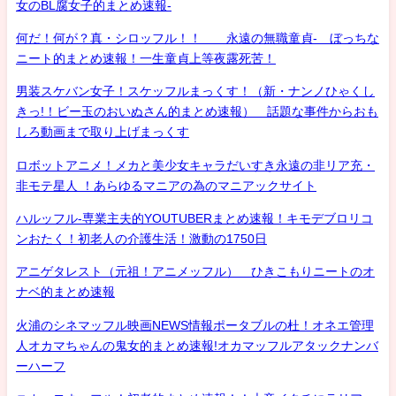
女のBL腐女子的まとめ速報-
何だ！何が？真・シロッフル！！ 永遠の無職童貞- ぼっちな
ニート的まとめ速報！一生童貞上等夜露死苦！
男装スケバン女子！スケッフルまっくす！（新・ナンノひゃくし
きっ!！ビー玉のおいぬさん的まとめ速報） 話題な事件からおも
しろ動画まで取り上げまっくす
ロボットアニメ！メカと美少女キャラだいすき永遠の非リア充・
非モテ星人 ！あらゆるマニアの為のマニアックサイト
ハルッフル-専業主夫的YOUTUBERまとめ速報！キモデブロリコ
ンおたく！初老人の介護生活！激動の1750日
アニゲタレスト（元祖！アニメッフル） ひきこもりニートのオ
ナベ的まとめ速報
火浦のシネマッフル映画NEWS情報ポータブルの杜！オネエ管理
人オカマちゃんの鬼女的まとめ速報!オカマッフルアタックナンバ
ーハーフ