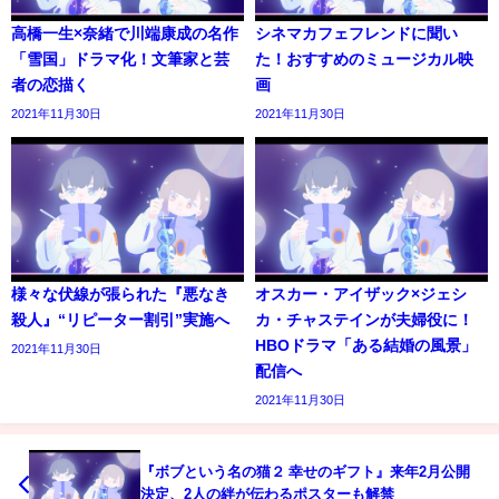
高橋一生×奈緒で川端康成の名作
シネマカフェフレンドに聞い
「雪国」ドラマ化！文筆家と芸
た！おすすめのミュージカル映
者の恋描く
画
2021年11月30日
2021年11月30日
様々な伏線が張られた『悪なき
オスカー・アイザック×ジェシ
殺人』“リピーター割引”実施へ
カ・チャステインが夫婦役に！
HBOドラマ「ある結婚の風景」
2021年11月30日
配信へ
2021年11月30日
『ボブという名の猫２ 幸せのギフト』来年2月公開
決定、2人の絆が伝わるポスターも解禁