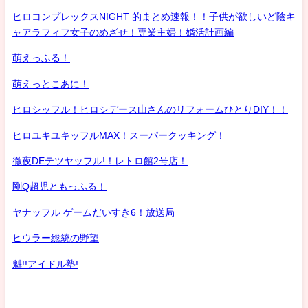
ヒロコンプレックスNIGHT 的まとめ速報！！子供が欲しいど陰キ
ャアラフィフ女子のめざせ！専業主婦！婚活計画編
萌えっふる！
萌えっとこあに！
ヒロシッフル！ヒロシデース山さんのリフォームひとりDIY！！
ヒロユキユキッフルMAX！スーパークッキング！
徹夜DEテツヤッフル!！レトロ館2号店！
剛Q超児ともっふる！
ヤナッフル ゲームだいすき6！放送局
ヒウラー総統の野望
魁!!アイドル塾!