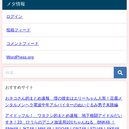
メタ情報
ログイン
投稿フィード
コメントフィード
WordPress.org
おすすめサイト
おネコさん的まとめ速報 僕の彼女はエリーちゃん人形！豆腐メ
ンタルメンヘラ電波中年アルバイターのぬいぐるみ男子末路編
アイドッフル！ ワタクシ的まとめ速報 地下格闘アイドルだい
すき！23 ひうらのアニメ放送局101ちゃんねる BNK48 ！
SNH48！JKT48！MNL48！SGO48！GNZ48！STU48！SKE48