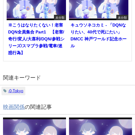
未分類
未分類
※こうはなりたくない！老害
キュウソネコカミ - 「DQNな
DQN全員集合 Part1 【老害/
りたい、40代で死にたい」
奇行/変人/大喜利/DQN/参戦シ
DMCC 神戸ワールド記念ホー
リーズ/スマブラ参戦/電車/迷
ル
惑行為】
関連キーワード
-0-Tokyo
映画関係
の関連記事