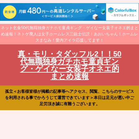
ネット乞食50代無職独身ガチホモ童貞ギング・ゲイなー女装子オネエ的まと
め速報！ネトゲ廃人は女子ホームレス三銃士伝説！あおいちゃん！ホームレ
スまなみ！愛内アイラ応援してます！
真・モリ・タダッフル2！！50
代無職独身ガチホモ童貞ギン
グ・ゲイなー女装子オネエ的
まとめ速報
孤立＜お客様皆様が掲載の記事等へアクセス、閲覧、こちらのサービス
を利用される事でかろうじて運営できています＞本日は足元が悪い中ご
足労頂き誠に有難うございます。