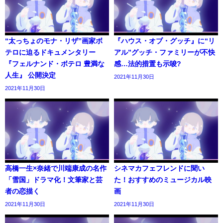
“太っちょのモナ・リザ”画家ボ
『ハウス・オブ・グッチ』に“リ
テロに迫るドキュメンタリー
アル”グッチ・ファミリーが不快
『フェルナンド・ボテロ 豊満な
感…法的措置も示唆?
人生』 公開決定
2021年11月30日
2021年11月30日
高橋一生×奈緒で川端康成の名作
シネマカフェフレンドに聞い
「雪国」ドラマ化！文筆家と芸
た！おすすめのミュージカル映
者の恋描く
画
2021年11月30日
2021年11月30日