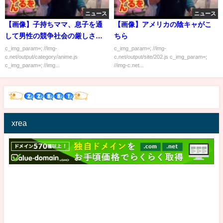
ニュース
ニュース
【画像】子持ちママ、息子を通
【画像】アメリカの陰キャがこ
して男性の競争社会の厳しさを
ちら
知るｗｗｗｗｗｗ
c_img_param=; //img-
c_img_param=; //img-
c.net/output/category/anime.js
c.net/output/site/202.js c_img_param=;
c_img_param=; //img...
//img-c.net...
xrea