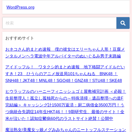
WordPress.org
おすすめサイト
おネコさん的まとめ速報 僕の彼女はエリーちゃん人形！豆腐メ
ンタルメンヘラ電波中年アルバイターのぬいぐるみ男子末路編
アイドッフル！ ワタクシ的まとめ速報 地下格闘アイドルだい
すき！23 ひうらのアニメ放送局101ちゃんねる BNK48 ！
SNH48！JKT48！MNL48！SGO48！GNZ48！STU48！SKE48
ヒウラッフルのハーニーフィニッシュゴミ屋敷補完計画 ＜必殺！
生前整理人！孤立し孤独死からの～特殊清掃・遺品整理への道F
完結編＞ キャッシング計1500万返済：厨二病借金3500万円！う
つ病統合失調症14年生HKT46！！9期研究生、最後のサイト！全
米が泣いた！認知症鬱病60代のラストサイト絶賛！公開中
魔法熟女/美魔女ッ娘メグみみちゃんのニートッフルステーション