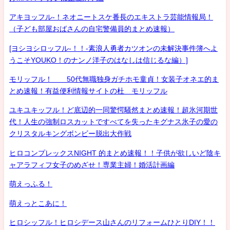
アキヨッフル-！ネオニートスケ番長のエキストラ芸能情報局！
（子ども部屋おばさんの自宅警備員的まとめ速報）
[ヨシヨシロッフル-！！-素浪人勇者カツオンの未解決事件簿へよ
うこそYOUKO！のナンノ洋子のはなしは信じるな編）]
モリッフル！ 50代無職独身ガチホモ童貞！女装子オネエ的ま
とめ速報！有益便利情報サイトの杜 モリッフル
ユキユキッフル！ど底辺的一同驚愕騒然まとめ速報！超氷河期世
代！人生の強制ロスカットですべてを失ったキグナス氷子の愛の
クリスタルキングボンビー脱出大作戦
ヒロコンプレックスNIGHT 的まとめ速報！！子供が欲しいど陰キ
ャアラフィフ女子のめざせ！専業主婦！婚活計画編
萌えっふる！
萌えっとこあに！
ヒロシッフル！ヒロシデース山さんのリフォームひとりDIY！！