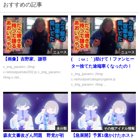
おすすめの記事
ニュース
ニュース
【画像】吉野家、謝罪
(´；ω；｀)助けて！ファンヒー
ター捨てた途端寒くなったの！
c_img_param=; //img-
c.net/output/site/202.js c_img_param=;
c_img_param=; //img-
//img-c.net...
c.net/output/category/game.js
c_img_param=; //img-...
未分類
その他アイドル情報
森友文書改ざん問題 野党が初
【急展開】予算1億かけたホスト