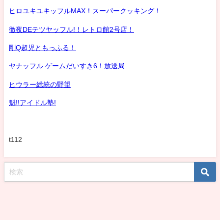
ヒロユキユキッフルMAX！スーパークッキング！
徹夜DEテツヤッフル!！レトロ館2号店！
剛Q超児ともっふる！
ヤナッフル ゲームだいすき6！放送局
ヒウラー総統の野望
魁!!アイドル塾!
t112