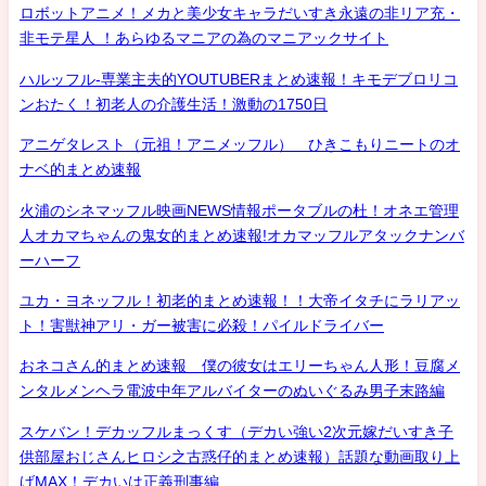
ロボットアニメ！メカと美少女キャラだいすき永遠の非リア充・
非モテ星人 ！あらゆるマニアの為のマニアックサイト
ハルッフル-専業主夫的YOUTUBERまとめ速報！キモデブロリコ
ンおたく！初老人の介護生活！激動の1750日
アニゲタレスト（元祖！アニメッフル） ひきこもりニートのオ
ナベ的まとめ速報
火浦のシネマッフル映画NEWS情報ポータブルの杜！オネエ管理
人オカマちゃんの鬼女的まとめ速報!オカマッフルアタックナンバ
ーハーフ
ユカ・ヨネッフル！初老的まとめ速報！！大帝イタチにラリアッ
ト！害獣神アリ・ガー被害に必殺！パイルドライバー
おネコさん的まとめ速報 僕の彼女はエリーちゃん人形！豆腐メ
ンタルメンヘラ電波中年アルバイターのぬいぐるみ男子末路編
スケバン！デカッフルまっくす（デカい強い2次元嫁だいすき子
供部屋おじさんヒロシ之古惑仔的まとめ速報）話題な動画取り上
げMAX！デカいは正義刑事編