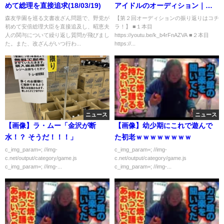
めて総理を直接追求(18/03/19)
アイドルのオーディション｜選
抜発表
森友学園を巡る文書改ざん問題で、野党が
【第２回オーディションの振り返りはコチ
初めて安倍総理大臣を直接追及し、昭恵夫
ラ！】 ■１本目
人の関与について繰り返し質問が飛びまし
https://youtu.be/k_b4rFnAZVA ■２本目
た。また、改ざんがいつ行わ...
https://...
ニュース
ニュース
【画像】ラ・ムー「金沢が断
【画像】幼少期にこれで遊んで
水！？ そうだ！！！」
た初老ｗｗｗｗｗｗｗｗ
c_img_param=; //img-
c_img_param=; //img-
c.net/output/category/game.js
c.net/output/category/game.js
c_img_param=; //img-...
c_img_param=; //img-...