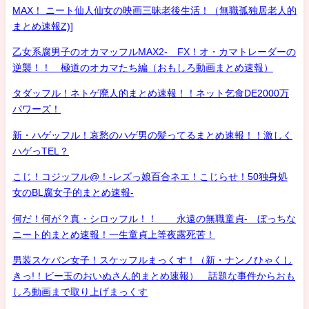
MAX！ ニート仙人仙女の映画三昧老後生活！（無職孤独居老人的
まとめ速報Z)]
乙女系腐男子のオカマッフルMAX2- FX！オ・カマトレーダーの
逆襲！！ 極道のオカマたち編（おもしろ動画まとめ速報）
タダッフル！ネトゲ廃人的まとめ速報！！ネット乞食DE2000万
パワーズ！
新・ハゲッフル！哀愁のハゲ男の髪ってるまとめ速報！！激しく
ハゲっTEL？
こじ！コジッフル@！-レズっ娘百合ネエ！こじらせ！50独身処
女のBL腐女子的まとめ速報-
何だ！何が？真・シロッフル！！ 永遠の無職童貞- ぼっちな
ニート的まとめ速報！一生童貞上等夜露死苦！
男装スケバン女子！スケッフルまっくす！（新・ナンノひゃくし
きっ!！ビー玉のおいぬさん的まとめ速報） 話題な事件からおも
しろ動画まで取り上げまっくす