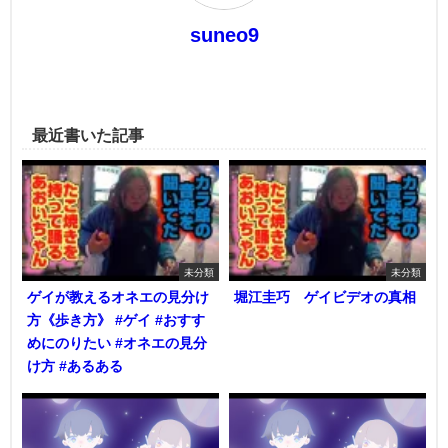
suneo9
最近書いた記事
未分類
未分類
ゲイが教えるオネエの見分け
堀江圭巧 ゲイビデオの真相
方《歩き方》 #ゲイ #おすす
めにのりたい #オネエの見分
け方 #あるある