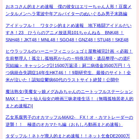
おネコさん的まとめ速報 僕の彼女はエリーちゃん人形！豆腐メ
ンタルメンヘラ電波中年アルバイターのぬいぐるみ男子末路編
アイドッフル！ ワタクシ的まとめ速報 地下格闘アイドルだい
すき！23 ひうらのアニメ放送局101ちゃんねる BNK48 ！
SNH48！JKT48！MNL48！SGO48！GNZ48！STU48！SKE48
ヒウラッフルのハーニーフィニッシュゴミ屋敷補完計画 ＜必殺！
生前整理人！孤立し孤独死からの～特殊清掃・遺品整理への道F
完結編＞ キャッシング計1500万返済：厨二病借金3500万円！う
つ病統合失調症14年生HKT46！！9期研究生、最後のサイト！全
米が泣いた！認知症鬱病60代のラストサイト絶賛！公開中
魔法熟女/美魔女ッ娘メグみみちゃんのニートッフルステーション
MAX！ ニート仙人仙女の映画三昧老後生活！（無職孤独居老人的
まとめ速報Z)]
乙女系腐男子のオカマッフルMAX2- FX！オ・カマトレーダーの
逆襲！！ 極道のオカマたち編（おもしろ動画まとめ速報）
タダッフル！ネトゲ廃人的まとめ速報！！ネット乞食DE2000万