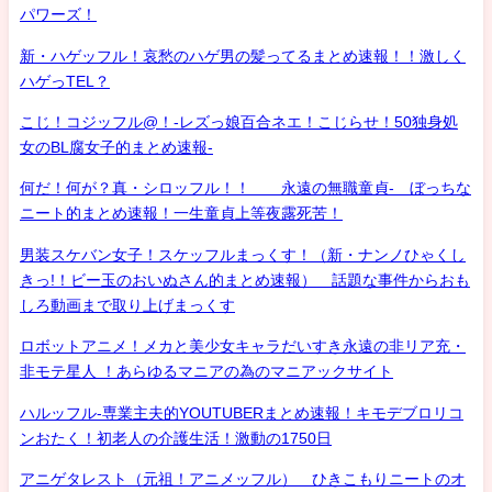
パワーズ！
新・ハゲッフル！哀愁のハゲ男の髪ってるまとめ速報！！激しく
ハゲっTEL？
こじ！コジッフル@！-レズっ娘百合ネエ！こじらせ！50独身処
女のBL腐女子的まとめ速報-
何だ！何が？真・シロッフル！！ 永遠の無職童貞- ぼっちな
ニート的まとめ速報！一生童貞上等夜露死苦！
男装スケバン女子！スケッフルまっくす！（新・ナンノひゃくし
きっ!！ビー玉のおいぬさん的まとめ速報） 話題な事件からおも
しろ動画まで取り上げまっくす
ロボットアニメ！メカと美少女キャラだいすき永遠の非リア充・
非モテ星人 ！あらゆるマニアの為のマニアックサイト
ハルッフル-専業主夫的YOUTUBERまとめ速報！キモデブロリコ
ンおたく！初老人の介護生活！激動の1750日
アニゲタレスト（元祖！アニメッフル） ひきこもりニートのオ