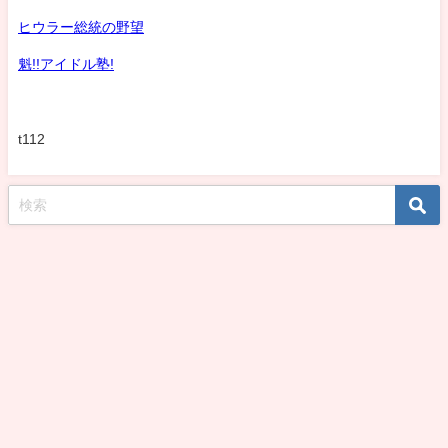
ヒウラー総統の野望
魁!!アイドル塾!
t112