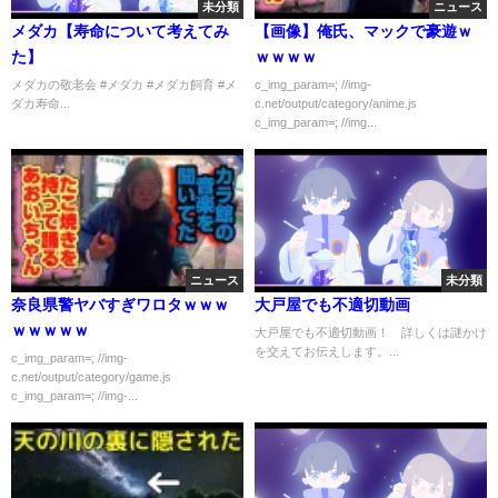
未分類
ニュース
メダカ【寿命について考えてみ
【画像】俺氏、マックで豪遊ｗ
た】
ｗｗｗｗ
メダカの敬老会 #メダカ #メダカ飼育 #メ
c_img_param=; //img-
ダカ寿命...
c.net/output/category/anime.js
c_img_param=; //img...
ニュース
未分類
奈良県警ヤバすぎワロタｗｗｗ
大戸屋でも不適切動画
ｗｗｗｗｗ
大戸屋でも不適切動画！ 詳しくは謎かけ
を交えてお伝えします。...
c_img_param=; //img-
c.net/output/category/game.js
c_img_param=; //img-...