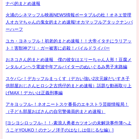
ナベ的まとめ速報
火浦のシネマッフル映画NEWS情報ポータブルの杜！オネエ管理
人オカマちゃんの鬼女的まとめ速報!オカマッフルアタックナンバ
ーハーフ
ユカ・ヨネッフル！初老的まとめ速報！！大帝イタチにラリアッ
ト！害獣神アリ・ガー被害に必殺！パイルドライバー
おネコさん的まとめ速報 僕の彼女はエリーちゃん人形！豆腐メ
ンタルメンヘラ電波中年アルバイターのぬいぐるみ男子末路編
スケバン！デカッフルまっくす（デカい強い2次元嫁だいすき子
供部屋おじさんヒロシ之古惑仔的まとめ速報）話題な動画取り上
げMAX！デカいは正義刑事編
アキヨッフル-！ネオニートスケ番長のエキストラ芸能情報局！
（子ども部屋おばさんの自宅警備員的まとめ速報）
[ヨシヨシロッフル-！！-素浪人勇者カツオンの未解決事件簿へよ
うこそYOUKO！のナンノ洋子のはなしは信じるな編）]