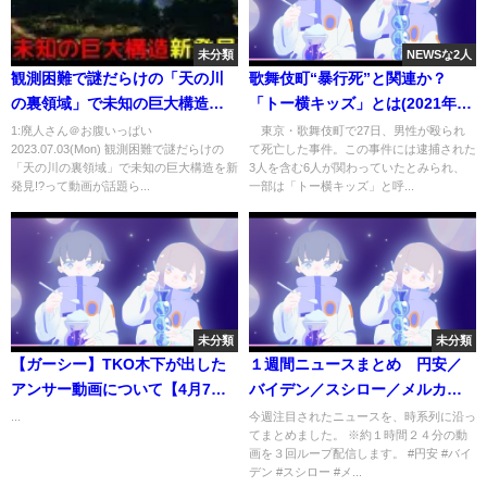
未分類
NEWSな2人
観測困難で謎だらけの「天の川
歌舞伎町“暴行死”と関連か？
の裏領域」で未知の巨大構造を
「トー横キッズ」とは(2021年11
新発見!?
月29日)
1:廃人さん＠お腹いっぱい
東京・歌舞伎町で27日、男性が殴られ
2023.07.03(Mon) 観測困難で謎だらけの
て死亡した事件。この事件には逮捕された
「天の川の裏領域」で未知の巨大構造を新
3人を含む6人が関わっていたとみられ、
発見!?って動画が話題ら...
一部は「トー横キッズ」と呼...
未分類
未分類
【ガーシー】TKO木下が出した
１週間ニュースまとめ 円安／
アンサー動画について【4月7日
バイデン／スシロー／メルカリ
現在】【切り抜き】
／ウクライナ／北朝鮮／ミサイ
...
今週注目されたニュースを、時系列に沿っ
てまとめました。 ※約１時間２４分の動
ル／骨太 ほか【2022年6月6日
画を３回ループ配信します。 #円安 #バイ
（月）～10日（金）】
デン #スシロー #メ...