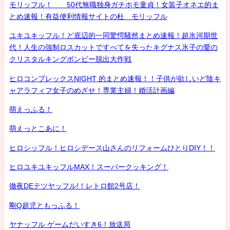
モリッフル！ 50代無職独身ガチホモ童貞！女装子オネエ的ま
とめ速報！有益便利情報サイトの杜 モリッフル
ユキユキッフル！ど底辺的一同驚愕騒然まとめ速報！超氷河期世
代！人生の強制ロスカットですべてを失ったキグナス氷子の愛の
クリスタルキングボンビー脱出大作戦
ヒロコンプレックスNIGHT 的まとめ速報！！子供が欲しいど陰キ
ャアラフィフ女子のめざせ！専業主婦！婚活計画編
萌えっふる！
萌えっとこあに！
ヒロシッフル！ヒロシデース山さんのリフォームひとりDIY！！
ヒロユキユキッフルMAX！スーパークッキング！
徹夜DEテツヤッフル!！レトロ館2号店！
剛Q超児ともっふる！
ヤナッフル ゲームだいすき6！放送局