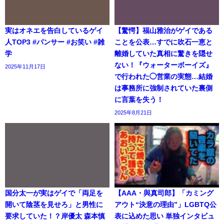
実はオネエを告白しているゲイ
【驚愕】福山雅治がゲイである
人TOP3 #パンサー #お笑い #雑
ことを公表…すでに吹石一恵と
学
離婚していた真相に驚きを隠せ
ない！『ウォーターボーイズ』
2025年11月17日
で行われた◯営業の実態…結婚
は事務所に強制されていた裏側
に言葉を失う！
2025年8月21日
国分太一が実はゲイで「両足を
【AAA・與真司郎】「カミング
開いて陰茎を見せろ」と男性に
アウト“決意の理由”」LGBTQ公
要求していた！？岸優太 森本慎
表に込めた思い 単独インタビュ