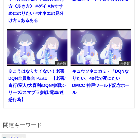
方《歩き方》 #ゲイ #おすす
めにのりたい #オネエの見分
け方 #あるある
未分類
未分類
※こうはなりたくない！老害
キュウソネコカミ - 「DQNな
DQN全員集合 Part1 【老害/
りたい、40代で死にたい」
奇行/変人/大喜利/DQN/参戦シ
DMCC 神戸ワールド記念ホー
リーズ/スマブラ参戦/電車/迷
ル
惑行為】
関連キーワード