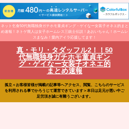
ネット乞食50代無職独身ガチホモ童貞ギング・ゲイなー女装子オネエ的まと
め速報！ネトゲ廃人は女子ホームレス三銃士伝説！あおいちゃん！ホームレ
スまなみ！愛内アイラ応援してます！
真・モリ・タダッフル2！！50
代無職独身ガチホモ童貞ギン
グ・ゲイなー女装子オネエ的
まとめ速報
孤立＜お客様皆様が掲載の記事等へアクセス、閲覧、こちらのサービス
を利用される事でかろうじて運営できています＞本日は足元が悪い中ご
足労頂き誠に有難うございます。