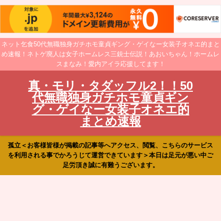
ネット乞食50代無職独身ガチホモ童貞ギング・ゲイなー女装子オネエ的まと
め速報！ネトゲ廃人は女子ホームレス三銃士伝説！あおいちゃん！ホームレ
スまなみ！愛内アイラ応援してます！
真・モリ・タダッフル2！！50
代無職独身ガチホモ童貞ギン
グ・ゲイなー女装子オネエ的
まとめ速報
孤立＜お客様皆様が掲載の記事等へアクセス、閲覧、こちらのサービス
を利用される事でかろうじて運営できています＞本日は足元が悪い中ご
足労頂き誠に有難うございます。