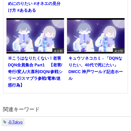
めにのりたい #オネエの見分
け方 #あるある
未分類
未分類
※こうはなりたくない！老害
キュウソネコカミ - 「DQNな
DQN全員集合 Part1 【老害/
りたい、40代で死にたい」
奇行/変人/大喜利/DQN/参戦シ
DMCC 神戸ワールド記念ホー
リーズ/スマブラ参戦/電車/迷
ル
惑行為】
関連キーワード
-0-Tokyo