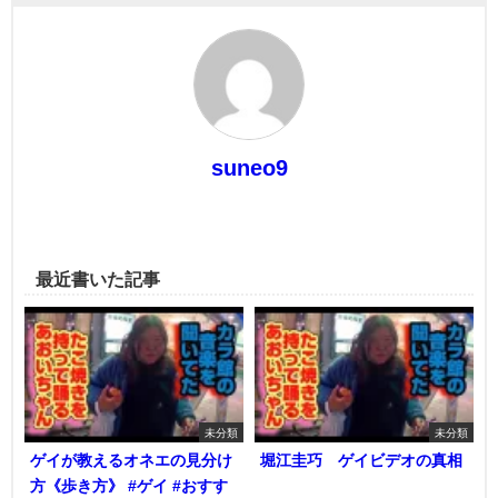
suneo9
最近書いた記事
未分類
未分類
ゲイが教えるオネエの見分け
堀江圭巧 ゲイビデオの真相
方《歩き方》 #ゲイ #おすす