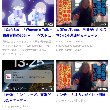
未分類
ニュース
【CafeSta】「Women's Talk～
人気YouTuber、自身が住むタワ
独占女性の30分～」 ゲスト：
マンに不満連発ｗｗｗｗｗ
小野田紀美参議院議員 ナビゲ
高橋ひなこネットメディア局次長がお送り
c_img_param=; //img-
するカフェスタ、「Women's Talk～独占
c.net/output/category/anime.js
ーター： 高橋ひなこネットメデ
女性の30分～」 党の女性国会議員が出
c_img_param=; //img...
ィア局次長 （2016.12.8）
演、そのパーソナ...
ニュース
2013年
【画像】キンキキッズ、重婚だ
カンチョリ オカンがくれた明日
ったｗｗｗｗｗ
このサイトの記事を見る...
c_img_param=; //img-