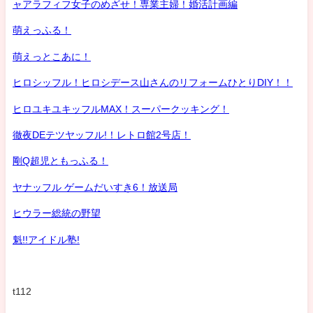
ャアラフィフ女子のめざせ！専業主婦！婚活計画編
萌えっふる！
萌えっとこあに！
ヒロシッフル！ヒロシデース山さんのリフォームひとりDIY！！
ヒロユキユキッフルMAX！スーパークッキング！
徹夜DEテツヤッフル!！レトロ館2号店！
剛Q超児ともっふる！
ヤナッフル ゲームだいすき6！放送局
ヒウラー総統の野望
魁!!アイドル塾!
t112