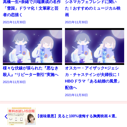
高橋一生×奈緒で川端康成の名作
シネマカフェフレンドに聞い
「雪国」ドラマ化！文筆家と芸
た！おすすめのミュージカル映
者の恋描く
画
2021年11月30日
2021年11月30日
様々な伏線が張られた『悪なき
オスカー・アイザック×ジェシ
殺人』“リピーター割引”実施へ
カ・チャステインが夫婦役に！
HBOドラマ「ある結婚の風景」
2021年11月30日
配信へ
2021年11月30日
【後味最悪】見ると100%後悔する胸糞映画４選。