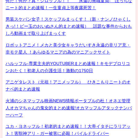
何だ！何が？真・シロッフル！！ 永遠の無職童貞- ぼっちな
ニート的まとめ速報！一生童貞上等夜露死苦！
男装スケバン女子！スケッフルまっくす！（新・ナンノひゃくし
きっ!！ビー玉のおいぬさん的まとめ速報） 話題な事件からおも
しろ動画まで取り上げまっくす
ロボットアニメ！メカと美少女キャラだいすき永遠の非リア充・
非モテ星人 ！あらゆるマニアの為のマニアックサイト
ハルッフル-専業主夫的YOUTUBERまとめ速報！キモデブロリコ
ンおたく！初老人の介護生活！激動の1750日
アニゲタレスト（元祖！アニメッフル） ひきこもりニートのオ
ナベ的まとめ速報
火浦のシネマッフル映画NEWS情報ポータブルの杜！オネエ管理
人オカマちゃんの鬼女的まとめ速報!オカマッフルアタックナンバ
ーハーフ
ユカ・ヨネッフル！初老的まとめ速報！！大帝イタチにラリアッ
ト！害獣神アリ・ガー被害に必殺！パイルドライバー