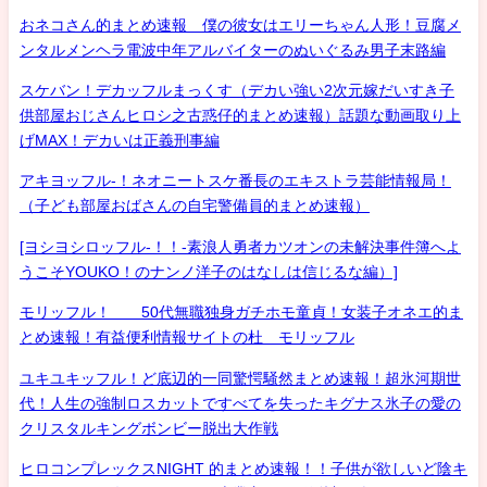
おネコさん的まとめ速報 僕の彼女はエリーちゃん人形！豆腐メ
ンタルメンヘラ電波中年アルバイターのぬいぐるみ男子末路編
スケバン！デカッフルまっくす（デカい強い2次元嫁だいすき子
供部屋おじさんヒロシ之古惑仔的まとめ速報）話題な動画取り上
げMAX！デカいは正義刑事編
アキヨッフル-！ネオニートスケ番長のエキストラ芸能情報局！
（子ども部屋おばさんの自宅警備員的まとめ速報）
[ヨシヨシロッフル-！！-素浪人勇者カツオンの未解決事件簿へよ
うこそYOUKO！のナンノ洋子のはなしは信じるな編）]
モリッフル！ 50代無職独身ガチホモ童貞！女装子オネエ的ま
とめ速報！有益便利情報サイトの杜 モリッフル
ユキユキッフル！ど底辺的一同驚愕騒然まとめ速報！超氷河期世
代！人生の強制ロスカットですべてを失ったキグナス氷子の愛の
クリスタルキングボンビー脱出大作戦
ヒロコンプレックスNIGHT 的まとめ速報！！子供が欲しいど陰キ