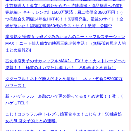
生前整理人！孤立し孤独死からの～特殊清掃・遺品整理への道F
完結編＞ キャッシング計1500万返済：厨二病借金3500万円！う
つ病統合失調症14年生HKT46！！9期研究生、最後のサイト！全
米が泣いた！認知症鬱病60代のラストサイト絶賛！公開中
魔法熟女/美魔女ッ娘メグみみちゃんのニートッフルステーション
MAX！ ニート仙人仙女の映画三昧老後生活！（無職孤独居老人的
まとめ速報Z)]
乙女系腐男子のオカマッフルMAX2- FX！オ・カマトレーダーの
逆襲！！ 極道のオカマたち編（おもしろ動画まとめ速報）
タダッフル！ネトゲ廃人的まとめ速報！！ネット乞食DE2000万
パワーズ！
新・ハゲッフル！哀愁のハゲ男の髪ってるまとめ速報！！激しく
ハゲっTEL？
こじ！コジッフル@！-レズっ娘百合ネエ！こじらせ！50独身処
女のBL腐女子的まとめ速報-