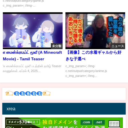
c.net/output/category/game.js
c_img_param=; //img-...
未分類
ニュース
எ மைன்க்ராஃப்ட் மூவீ (A Minecraft
【画像】この水着ギャルから好
Movie) - Tamil Teaser
きな子選べ
‘எ மைன்க்ராஃப்ட் மூவீ’ படத்தின் தமிழ் Teaser
c_img_param=; //img-
காணுங்கள். ஏப்ரல் 4, 2025...
c.net/output/category/anime.js
c_img_param=; //img...
xrea