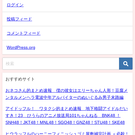
ログイン
投稿フィード
コメントフィード
WordPress.org
おすすめサイト
おネコさん的まとめ速報 僕の彼女はエリーちゃん人形！豆腐メ
ンタルメンヘラ電波中年アルバイターのぬいぐるみ男子末路編
アイドッフル！ ワタクシ的まとめ速報 地下格闘アイドルだい
すき！23 ひうらのアニメ放送局101ちゃんねる BNK48 ！
SNH48！JKT48！MNL48！SGO48！GNZ48！STU48！SKE48
ヒウラッフルのハーニーフィニッシュゴミ屋敷補完計画 ＜必殺！