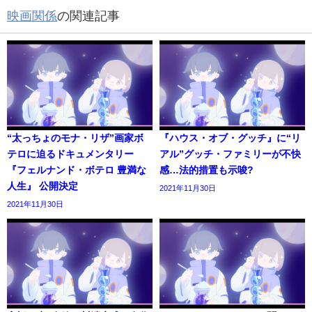
映画関係
の関連記事
“太っちょのモナ・リザ”画家ボ
『ハウス・オブ・グッチ』に“リ
テロに迫るドキュメンタリー
アル”グッチ・ファミリーが不快
『フェルナンド・ボテロ 豊満な
感…法的措置も示唆?
人生』 公開決定
2021年11月30日
2021年11月30日