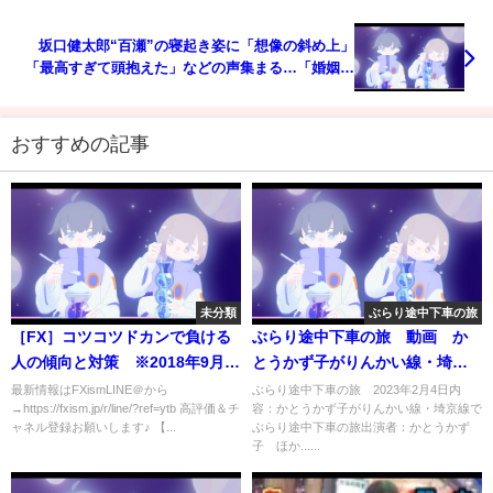
坂口健太郎“百瀬”の寝起き姿に「想像の斜め上」
「最高すぎて頭抱えた」などの声集まる…「婚姻届
に判を捺しただけですが」第1話
おすすめの記事
未分類
ぶらり途中下車の旅
［FX］コツコツドカンで負ける
ぶらり途中下車の旅 動画 か
人の傾向と対策 ※2018年9月
とうかず子がりんかい線・埼京
24日
線でぶらり中下車の旅 2月4日
最新情報はFXismLINE＠から
ぶらり途中下車の旅 2023年2月4日内
→https://fxism.jp/r/line/?ref=ytb 高評価＆チ
容：かとうかず子がりんかい線・埼京線で
ャネル登録お願いします♪ 【...
ぶらり途中下車の旅出演者：かとうかず
子 ほか......