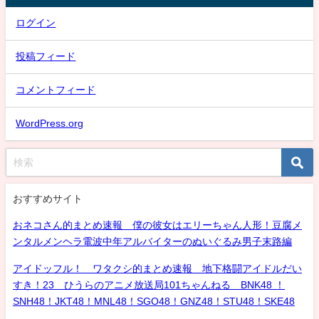
ログイン
投稿フィード
コメントフィード
WordPress.org
おすすめサイト
おネコさん的まとめ速報 僕の彼女はエリーちゃん人形！豆腐メ
ンタルメンヘラ電波中年アルバイターのぬいぐるみ男子末路編
アイドッフル！ ワタクシ的まとめ速報 地下格闘アイドルだい
すき！23 ひうらのアニメ放送局101ちゃんねる BNK48 ！
SNH48！JKT48！MNL48！SGO48！GNZ48！STU48！SKE48