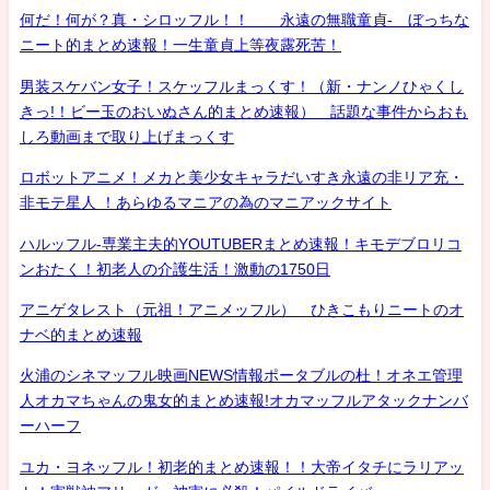
何だ！何が？真・シロッフル！！ 永遠の無職童貞- ぼっちな
ニート的まとめ速報！一生童貞上等夜露死苦！
男装スケバン女子！スケッフルまっくす！（新・ナンノひゃくし
きっ!！ビー玉のおいぬさん的まとめ速報） 話題な事件からおも
しろ動画まで取り上げまっくす
ロボットアニメ！メカと美少女キャラだいすき永遠の非リア充・
非モテ星人 ！あらゆるマニアの為のマニアックサイト
ハルッフル-専業主夫的YOUTUBERまとめ速報！キモデブロリコ
ンおたく！初老人の介護生活！激動の1750日
アニゲタレスト（元祖！アニメッフル） ひきこもりニートのオ
ナベ的まとめ速報
火浦のシネマッフル映画NEWS情報ポータブルの杜！オネエ管理
人オカマちゃんの鬼女的まとめ速報!オカマッフルアタックナンバ
ーハーフ
ユカ・ヨネッフル！初老的まとめ速報！！大帝イタチにラリアッ