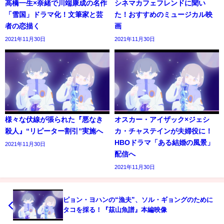
高橋一生×奈緒で川端康成の名作
シネマカフェフレンドに聞い
「雪国」ドラマ化！文筆家と芸
た！おすすめのミュージカル映
者の恋描く
画
2021年11月30日
2021年11月30日
様々な伏線が張られた『悪なき
オスカー・アイザック×ジェシ
殺人』“リピーター割引”実施へ
カ・チャステインが夫婦役に！
HBOドラマ「ある結婚の風景」
2021年11月30日
配信へ
2021年11月30日
ピョン・ヨハンの“漁夫”、ソル・ギョングのために
タコを採る！『茲山魚譜』本編映像