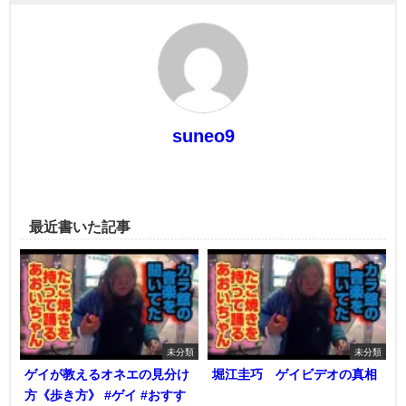
suneo9
最近書いた記事
未分類
未分類
ゲイが教えるオネエの見分け
堀江圭巧 ゲイビデオの真相
方《歩き方》 #ゲイ #おすす