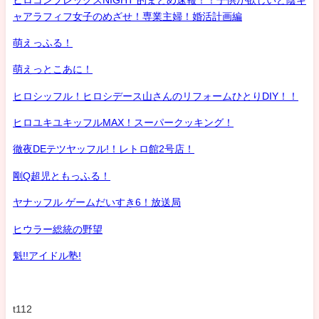
ャアラフィフ女子のめざせ！専業主婦！婚活計画編
萌えっふる！
萌えっとこあに！
ヒロシッフル！ヒロシデース山さんのリフォームひとりDIY！！
ヒロユキユキッフルMAX！スーパークッキング！
徹夜DEテツヤッフル!！レトロ館2号店！
剛Q超児ともっふる！
ヤナッフル ゲームだいすき6！放送局
ヒウラー総統の野望
魁!!アイドル塾!
t112