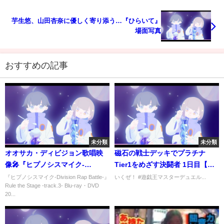
芋生悠、山田杏奈に優しく寄り添う…『ひらいて』
場面写真
おすすめの記事
未分類
未分類
オオサカ・ディビジョン歌唱映
磁石の戦士デッキでプラチナ
像🎤『ヒプノシスマイク-
Tier1をめざす決闘者 1日目【遊
Division Rap Battle-』Rule the
戯王マスターデュエル】
『ヒプノシスマイク-Division Rap Battle-』
いくぜ！ #遊戯王マスターデュエル...
Rule the Stage -track.3- Blu-ray・DVD
Stage ‐track.3‐
20...