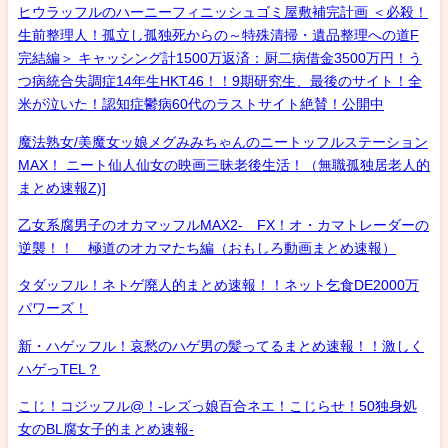
ヒウラッフルのハーニーフィニッシュゴミ屋敷補完計画 ＜必殺！
生前整理人！孤立し孤独死からの～特殊清掃・遺品整理への道F
完結編＞ キャッシング計1500万返済：厨二病借金3500万円！う
つ病統合失調症14年生HKT46！！9期研究生、最後のサイト！全
米が泣いた！認知症鬱病60代のラストサイト絶賛！公開中
魔法熟女/美魔女ッ娘メグみみちゃんのニートッフルステーション
MAX！ ニート仙人仙女の映画三昧老後生活！（無職孤独居老人的
まとめ速報Z)]
乙女系腐男子のオカマッフルMAX2- FX！オ・カマトレーダーの
逆襲！！ 極道のオカマたち編（おもしろ動画まとめ速報）
タダッフル！ネトゲ廃人的まとめ速報！！ネット乞食DE2000万
パワーズ！
新・ハゲッフル！哀愁のハゲ男の髪ってるまとめ速報！！激しく
ハゲっTEL？
こじ！コジッフル@！-レズっ娘百合ネエ！こじらせ！50独身処
女のBL腐女子的まとめ速報-