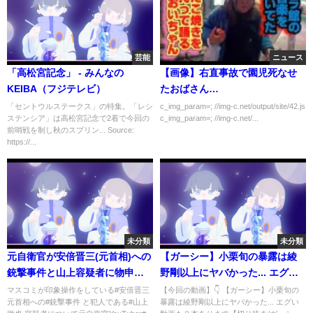
芸能
ニュース
「高松宮記念」 - みんなの
【画像】右直事故で園児死なせ
KEIBA（フジテレビ）
たおばさん…
「セントウルステークス」の特集。「レシ
c_img_param=; //img-c.net/output/site/42.js
ステンシア」は高松宮記念で2着で今回の
c_img_param=; //img-c.net/...
前哨戦を制し秋のスプリン... Source:
https://...
未分類
未分類
元自衛官が安倍晋三(元首相)への
【ガーシー】小栗旬の暴露は綾
銃撃事件と山上容疑者に物申
野剛以上にヤバかった... エグい
す！
動画も２本あります【切り抜き/
マスコミが印象操作をしている#安倍晋三
【今回の動画】👇 【ガーシー】小栗旬の
元首相への#銃撃事件 と犯人である#山上
暴露は綾野剛以上にヤバかった... エグい
ガーシーch/暴露】