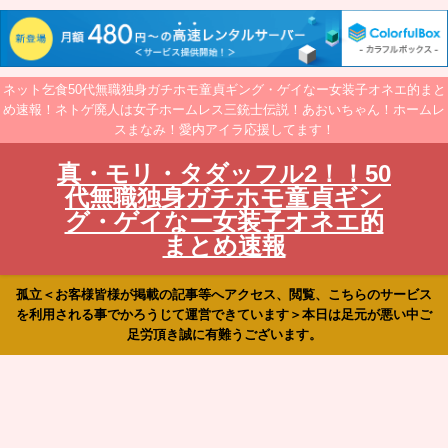
ネット乞食50代無職独身ガチホモ童貞ギング・ゲイなー女装子オネエ的まと
め速報！ネトゲ廃人は女子ホームレス三銃士伝説！あおいちゃん！ホームレ
スまなみ！愛内アイラ応援してます！
真・モリ・タダッフル2！！50
代無職独身ガチホモ童貞ギン
グ・ゲイなー女装子オネエ的
まとめ速報
孤立＜お客様皆様が掲載の記事等へアクセス、閲覧、こちらのサービス
を利用される事でかろうじて運営できています＞本日は足元が悪い中ご
足労頂き誠に有難うございます。