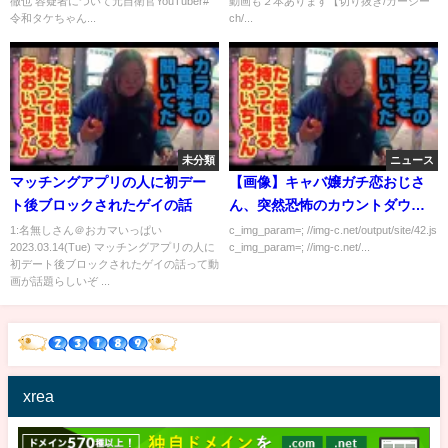
徹也 容疑者について元自衛官YouTuber#
動画も２本あります【切り抜き/ガーシー
令和タケちゃん...
ch/...
未分類
ニュース
マッチングアプリの人に初デー
【画像】キャバ嬢ガチ恋おじさ
ト後ブロックされたゲイの話
ん、突然恐怖のカウントダウン
ｗｗｗｗｗ
1:名無しさん＠おカマいっぱい
c_img_param=; //img-c.net/output/site/42.js
2023.03.14(Tue) マッチングアプリの人に
c_img_param=; //img-c.net/...
初デート後ブロックされたゲイの話って動
画が話題らしいぞ ...
xrea