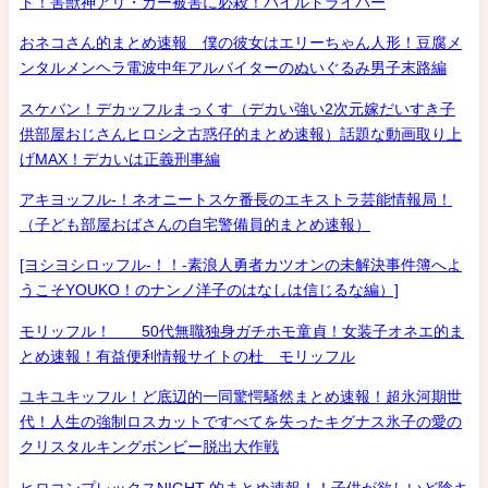
ト！害獣神アリ・ガー被害に必殺！パイルドライバー
おネコさん的まとめ速報 僕の彼女はエリーちゃん人形！豆腐メ
ンタルメンヘラ電波中年アルバイターのぬいぐるみ男子末路編
スケバン！デカッフルまっくす（デカい強い2次元嫁だいすき子
供部屋おじさんヒロシ之古惑仔的まとめ速報）話題な動画取り上
げMAX！デカいは正義刑事編
アキヨッフル-！ネオニートスケ番長のエキストラ芸能情報局！
（子ども部屋おばさんの自宅警備員的まとめ速報）
[ヨシヨシロッフル-！！-素浪人勇者カツオンの未解決事件簿へよ
うこそYOUKO！のナンノ洋子のはなしは信じるな編）]
モリッフル！ 50代無職独身ガチホモ童貞！女装子オネエ的ま
とめ速報！有益便利情報サイトの杜 モリッフル
ユキユキッフル！ど底辺的一同驚愕騒然まとめ速報！超氷河期世
代！人生の強制ロスカットですべてを失ったキグナス氷子の愛の
クリスタルキングボンビー脱出大作戦
ヒロコンプレックスNIGHT 的まとめ速報！！子供が欲しいど陰キ