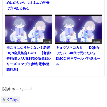
めにのりたい #オネエの見分
け方 #あるある
未分類
未分類
※こうはなりたくない！老害
キュウソネコカミ - 「DQNな
DQN全員集合 Part1 【老害/
りたい、40代で死にたい」
奇行/変人/大喜利/DQN/参戦シ
DMCC 神戸ワールド記念ホー
リーズ/スマブラ参戦/電車/迷
ル
惑行為】
関連キーワード
-0-Tokyo