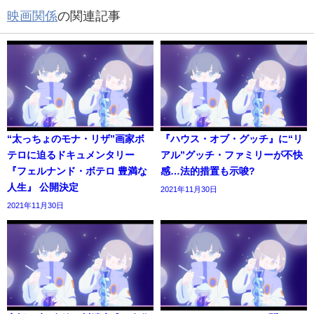
映画関係
の関連記事
“太っちょのモナ・リザ”画家ボ
『ハウス・オブ・グッチ』に“リ
テロに迫るドキュメンタリー
アル”グッチ・ファミリーが不快
『フェルナンド・ボテロ 豊満な
感…法的措置も示唆?
人生』 公開決定
2021年11月30日
2021年11月30日