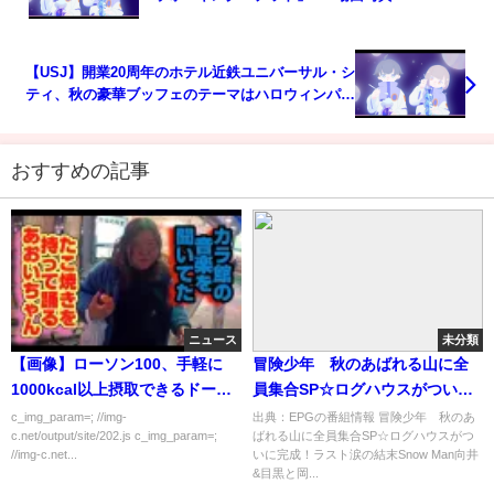
【USJ】開業20周年のホテル近鉄ユニバーサル・シ
ティ、秋の豪華ブッフェのテーマはハロウィンパー
ティー！
おすすめの記事
ニュース
未分類
【画像】ローソン100、手軽に
冒険少年 秋のあばれる山に全
1000kcal以上摂取できるドーナ
員集合SP☆ログハウスがついに
ツとサンドイッチを発売
完成！ラスト涙の結末[字]…の番
c_img_param=; //img-
出典：EPGの番組情報 冒険少年 秋のあ
c.net/output/site/202.js c_img_param=;
ばれる山に全員集合SP☆ログハウスがつ
組内容解析まとめ
//img-c.net...
いに完成！ラスト涙の結末Snow Man向井
&目黒と岡...