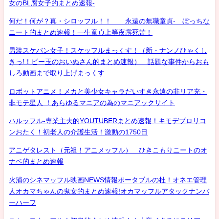
女のBL腐女子的まとめ速報-
何だ！何が？真・シロッフル！！ 永遠の無職童貞- ぼっちな
ニート的まとめ速報！一生童貞上等夜露死苦！
男装スケバン女子！スケッフルまっくす！（新・ナンノひゃくし
きっ!！ビー玉のおいぬさん的まとめ速報） 話題な事件からおも
しろ動画まで取り上げまっくす
ロボットアニメ！メカと美少女キャラだいすき永遠の非リア充・
非モテ星人 ！あらゆるマニアの為のマニアックサイト
ハルッフル-専業主夫的YOUTUBERまとめ速報！キモデブロリコ
ンおたく！初老人の介護生活！激動の1750日
アニゲタレスト（元祖！アニメッフル） ひきこもりニートのオ
ナベ的まとめ速報
火浦のシネマッフル映画NEWS情報ポータブルの杜！オネエ管理
人オカマちゃんの鬼女的まとめ速報!オカマッフルアタックナンバ
ーハーフ