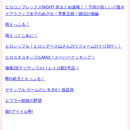
ヒロコンプレックスNIGHT 的まとめ速報！！子供が欲しいど陰キ
ャアラフィフ女子のめざせ！専業主婦！婚活計画編
萌えっふる！
萌えっとこあに！
ヒロシッフル！ヒロシデース山さんのリフォームひとりDIY！！
ヒロユキユキッフルMAX！スーパークッキング！
徹夜DEテツヤッフル!！レトロ館2号店！
剛Q超児ともっふる！
ヤナッフル ゲームだいすき6！放送局
ヒウラー総統の野望
魁!!アイドル塾!