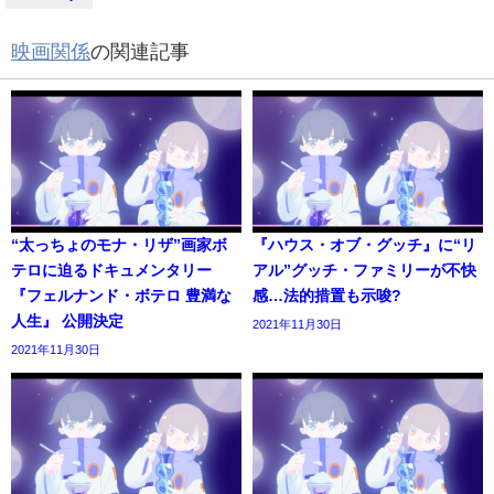
映画関係
の関連記事
“太っちょのモナ・リザ”画家ボ
『ハウス・オブ・グッチ』に“リ
テロに迫るドキュメンタリー
アル”グッチ・ファミリーが不快
『フェルナンド・ボテロ 豊満な
感…法的措置も示唆?
人生』 公開決定
2021年11月30日
2021年11月30日