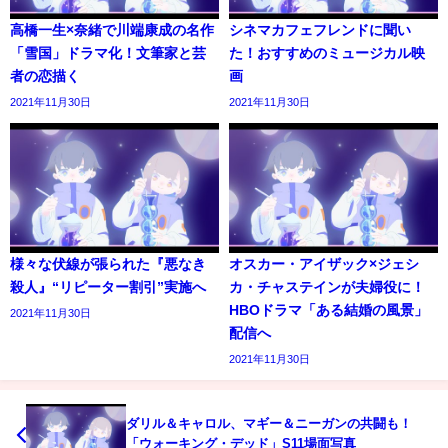
高橋一生×奈緒で川端康成の名作
シネマカフェフレンドに聞い
「雪国」ドラマ化！文筆家と芸
た！おすすめのミュージカル映
者の恋描く
画
2021年11月30日
2021年11月30日
様々な伏線が張られた『悪なき
オスカー・アイザック×ジェシ
殺人』“リピーター割引”実施へ
カ・チャステインが夫婦役に！
HBOドラマ「ある結婚の風景」
2021年11月30日
配信へ
2021年11月30日
ダリル＆キャロル、マギー＆ニーガンの共闘も！
「ウォーキング・デッド」S11場面写真