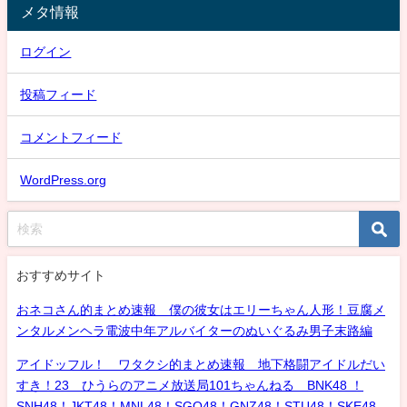
メタ情報
ログイン
投稿フィード
コメントフィード
WordPress.org
おすすめサイト
おネコさん的まとめ速報 僕の彼女はエリーちゃん人形！豆腐メ
ンタルメンヘラ電波中年アルバイターのぬいぐるみ男子末路編
アイドッフル！ ワタクシ的まとめ速報 地下格闘アイドルだい
すき！23 ひうらのアニメ放送局101ちゃんねる BNK48 ！
SNH48！JKT48！MNL48！SGO48！GNZ48！STU48！SKE48