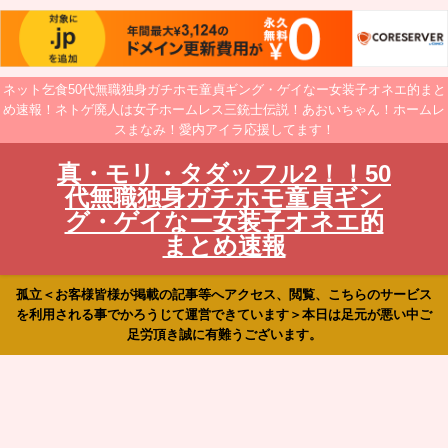
ネット乞食50代無職独身ガチホモ童貞ギング・ゲイなー女装子オネエ的まと
め速報！ネトゲ廃人は女子ホームレス三銃士伝説！あおいちゃん！ホームレ
スまなみ！愛内アイラ応援してます！
真・モリ・タダッフル2！！50
代無職独身ガチホモ童貞ギン
グ・ゲイなー女装子オネエ的
まとめ速報
孤立＜お客様皆様が掲載の記事等へアクセス、閲覧、こちらのサービス
を利用される事でかろうじて運営できています＞本日は足元が悪い中ご
足労頂き誠に有難うございます。