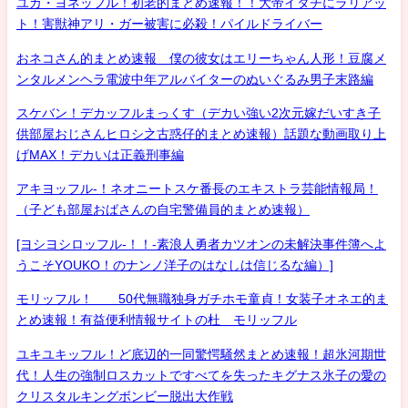
ユカ・ヨネッフル！初老的まとめ速報！！大帝イタチにラリアッ
ト！害獣神アリ・ガー被害に必殺！パイルドライバー
おネコさん的まとめ速報 僕の彼女はエリーちゃん人形！豆腐メ
ンタルメンヘラ電波中年アルバイターのぬいぐるみ男子末路編
スケバン！デカッフルまっくす（デカい強い2次元嫁だいすき子
供部屋おじさんヒロシ之古惑仔的まとめ速報）話題な動画取り上
げMAX！デカいは正義刑事編
アキヨッフル-！ネオニートスケ番長のエキストラ芸能情報局！
（子ども部屋おばさんの自宅警備員的まとめ速報）
[ヨシヨシロッフル-！！-素浪人勇者カツオンの未解決事件簿へよ
うこそYOUKO！のナンノ洋子のはなしは信じるな編）]
モリッフル！ 50代無職独身ガチホモ童貞！女装子オネエ的ま
とめ速報！有益便利情報サイトの杜 モリッフル
ユキユキッフル！ど底辺的一同驚愕騒然まとめ速報！超氷河期世
代！人生の強制ロスカットですべてを失ったキグナス氷子の愛の
クリスタルキングボンビー脱出大作戦