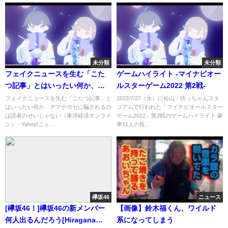
未分類
未分類
フェイクニュースを生む「こた
ゲームハイライト -マイナビオー
つ記事」とはいったい何か、デ
ルスターゲーム2022 第2戦-
マやガセに騙されるのは読者の
フェイクニュースを生む「こたつ記事」と
2022/7/27（水）に松山・坊っちゃんスタ
はいったい何か、デマやガセに騙されるの
ジアムで行われた「マイナビオールスター
せいじゃない（東洋経済オンラ
は読者のせいじゃない（東洋経済オンライ
ゲーム2022」第2戦のゲームハイライト 豪
イン） - Yahoo!ニュース
ン） - Yahoo!ニュ...
華11人の投...
欅坂46
ニュース
[欅坂46！]欅坂46の新メンバー
【画像】鈴木福くん、ワイルド
何人出るんだろう[Hiragana
系になってしまう