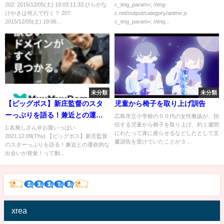
Keyaki]
202: 2015/12/05(土) 19:03:11.33 ひらがな
c_img_param=; //img-
けやきは何人で行く？ 207:
c.net/output/category/anime.js
2015/12/05(土) 19:06...
c_img_param=; //img...
未分類
未分類
【ビッグボス】新庄監督のスタ
児童から椅子を取り上げ訓告
ーっぷりを語る！兼近との運命
広島市立小学校の５０代の女性教諭が、担
任する児童から椅子を取り上げ、約１週間
的な出会いが発覚！
1:名無しさん＠お腹いっぱい
にわたって床に座らせるなどしたとして文
2021.12.09(Thu) 【ビッグボス】新庄監督
書訓告を受けていたことが３...
のスターっぷりを語る！兼近との運命的な
出会いが発覚！って動...
xrea