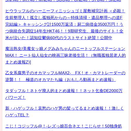
ヒウラッフルのハーニーフィニッシュゴミ屋敷補完計画 ＜必殺！
生前整理人！孤立し孤独死からの～特殊清掃・遺品整理への道F
完結編＞ キャッシング計1500万返済：厨二病借金3500万円！う
つ病統合失調症14年生HKT46！！9期研究生、最後のサイト！全
米が泣いた！認知症鬱病60代のラストサイト絶賛！公開中
魔法熟女/美魔女ッ娘メグみみちゃんのニートッフルステーション
MAX！ ニート仙人仙女の映画三昧老後生活！（無職孤独居老人的
まとめ速報Z)]
乙女系腐男子のオカマッフルMAX2- FX！オ・カマトレーダーの
逆襲！！ 極道のオカマたち編（おもしろ動画まとめ速報）
タダッフル！ネトゲ廃人的まとめ速報！！ネット乞食DE2000万
パワーズ！
新・ハゲッフル！哀愁のハゲ男の髪ってるまとめ速報！！激しく
ハゲっTEL？
こじ！コジッフル@！-レズっ娘百合ネエ！こじらせ！50独身処