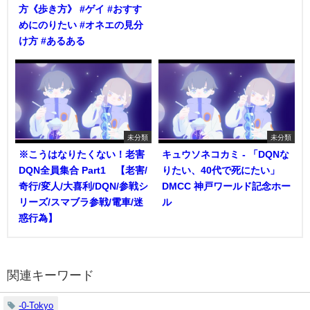
方《歩き方》 #ゲイ #おすす
めにのりたい #オネエの見分
け方 #あるある
未分類
未分類
※こうはなりたくない！老害
キュウソネコカミ - 「DQNな
DQN全員集合 Part1 【老害/
りたい、40代で死にたい」
奇行/変人/大喜利/DQN/参戦シ
DMCC 神戸ワールド記念ホー
リーズ/スマブラ参戦/電車/迷
ル
惑行為】
関連キーワード
-0-Tokyo