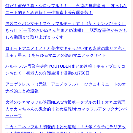
何だ！何が？真・シロッフル！！ 永遠の無職童貞- ぼっちな
ニート的まとめ速報！一生童貞上等夜露死苦！
男装スケバン女子！スケッフルまっくす！（新・ナンノひゃくし
きっ!！ビー玉のおいぬさん的まとめ速報） 話題な事件からおも
しろ動画まで取り上げまっくす
ロボットアニメ！メカと美少女キャラだいすき永遠の非リア充・
非モテ星人 ！あらゆるマニアの為のマニアックサイト
ハルッフル-専業主夫的YOUTUBERまとめ速報！キモデブロリコ
ンおたく！初老人の介護生活！激動の1750日
アニゲタレスト（元祖！アニメッフル） ひきこもりニートのオ
ナベ的まとめ速報
火浦のシネマッフル映画NEWS情報ポータブルの杜！オネエ管理
人オカマちゃんの鬼女的まとめ速報!オカマッフルアタックナンバ
ーハーフ
ユカ・ヨネッフル！初老的まとめ速報！！大帝イタチにラリアッ