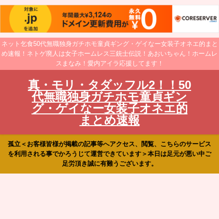
ネット乞食50代無職独身ガチホモ童貞ギング・ゲイなー女装子オネエ的まと
め速報！ネトゲ廃人は女子ホームレス三銃士伝説！あおいちゃん！ホームレ
スまなみ！愛内アイラ応援してます！
真・モリ・タダッフル2！！50
代無職独身ガチホモ童貞ギン
グ・ゲイなー女装子オネエ的
まとめ速報
孤立＜お客様皆様が掲載の記事等へアクセス、閲覧、こちらのサービス
を利用される事でかろうじて運営できています＞本日は足元が悪い中ご
足労頂き誠に有難うございます。