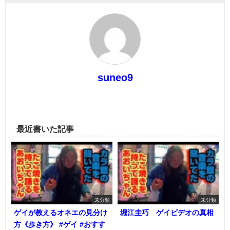
suneo9
最近書いた記事
未分類
未分類
ゲイが教えるオネエの見分け
堀江圭巧 ゲイビデオの真相
方《歩き方》 #ゲイ #おすす