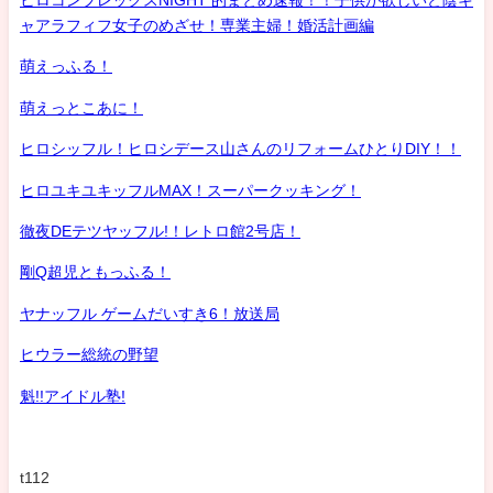
ヒロコンプレックスNIGHT 的まとめ速報！！子供が欲しいど陰キ
ャアラフィフ女子のめざせ！専業主婦！婚活計画編
萌えっふる！
萌えっとこあに！
ヒロシッフル！ヒロシデース山さんのリフォームひとりDIY！！
ヒロユキユキッフルMAX！スーパークッキング！
徹夜DEテツヤッフル!！レトロ館2号店！
剛Q超児ともっふる！
ヤナッフル ゲームだいすき6！放送局
ヒウラー総統の野望
魁!!アイドル塾!
t112