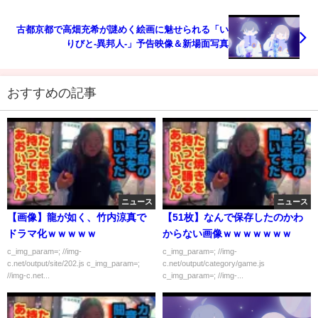
古都京都で高畑充希が謎めく絵画に魅せられる「い
りびと-異邦人-」予告映像＆新場面写真
おすすめの記事
ニュース
ニュース
【画像】龍が如く、竹内涼真で
【51枚】なんで保存したのかわ
ドラマ化ｗｗｗｗｗ
からない画像ｗｗｗｗｗｗｗ
c_img_param=; //img-
c_img_param=; //img-
c.net/output/site/202.js c_img_param=;
c.net/output/category/game.js
//img-c.net...
c_img_param=; //img-...