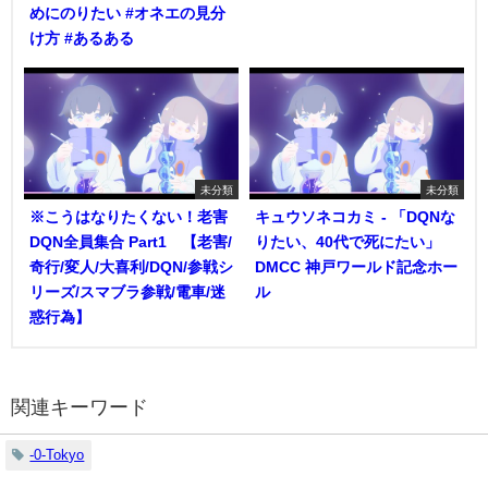
めにのりたい #オネエの見分
け方 #あるある
未分類
未分類
※こうはなりたくない！老害
キュウソネコカミ - 「DQNな
DQN全員集合 Part1 【老害/
りたい、40代で死にたい」
奇行/変人/大喜利/DQN/参戦シ
DMCC 神戸ワールド記念ホー
リーズ/スマブラ参戦/電車/迷
ル
惑行為】
関連キーワード
-0-Tokyo