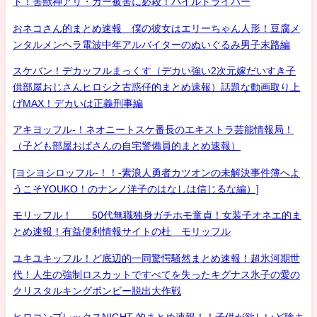
ト！害獣神アリ・ガー被害に必殺！パイルドライバー
おネコさん的まとめ速報 僕の彼女はエリーちゃん人形！豆腐メ
ンタルメンヘラ電波中年アルバイターのぬいぐるみ男子末路編
スケバン！デカッフルまっくす（デカい強い2次元嫁だいすき子
供部屋おじさんヒロシ之古惑仔的まとめ速報）話題な動画取り上
げMAX！デカいは正義刑事編
アキヨッフル-！ネオニートスケ番長のエキストラ芸能情報局！
（子ども部屋おばさんの自宅警備員的まとめ速報）
[ヨシヨシロッフル-！！-素浪人勇者カツオンの未解決事件簿へよ
うこそYOUKO！のナンノ洋子のはなしは信じるな編）]
モリッフル！ 50代無職独身ガチホモ童貞！女装子オネエ的ま
とめ速報！有益便利情報サイトの杜 モリッフル
ユキユキッフル！ど底辺的一同驚愕騒然まとめ速報！超氷河期世
代！人生の強制ロスカットですべてを失ったキグナス氷子の愛の
クリスタルキングボンビー脱出大作戦