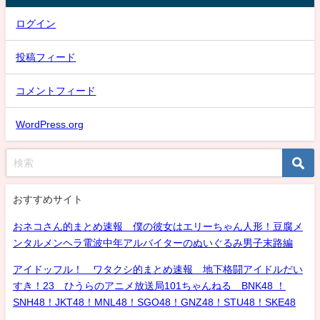
ログイン
投稿フィード
コメントフィード
WordPress.org
おすすめサイト
おネコさん的まとめ速報 僕の彼女はエリーちゃん人形！豆腐メ
ンタルメンヘラ電波中年アルバイターのぬいぐるみ男子末路編
アイドッフル！ ワタクシ的まとめ速報 地下格闘アイドルだい
すき！23 ひうらのアニメ放送局101ちゃんねる BNK48 ！
SNH48！JKT48！MNL48！SGO48！GNZ48！STU48！SKE48