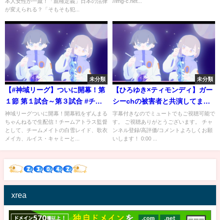
本人女性が一蹴！「親権定義」日本の法律
//img-c.net...
律が変えられる？「そもそも犯
が変えられる？「そもそも犯...
罪人引渡し条約締結してたっ
け？」
未分類
未分類
【#神域リーグ】ついに開幕！第
【ひろゆき×ティモンディ】ガー
１節 第１試合～第３試合 #チー
シーchの被害者と共演してます
ムアトラス 開幕戦生配信しま
けど、裏ではやっぱり●●でした
神域リーグついに開幕！開幕戦をずんまる
字幕付きなのでミュートでもご視聴可能で
ちゃんねるで生配信！チームアトラス監督
す。 ご視聴ありがとうございます。 チャ
す！ 【村上淳/歌衣メイカ/ルイ
【切り抜き 東谷義和 ガーシー 鎌
として、チームメイトの白雪レイド、歌衣
ンネル登録/高評価/コメントよろしくお願
ス・キャミー/白雪レイド】
倉殿の13人 新垣結衣 小栗旬 ヒ
メイカ、ルイス・キャミーと...
いします！ 0:00 ...
カル taka 博之 hiroyuki】
xrea