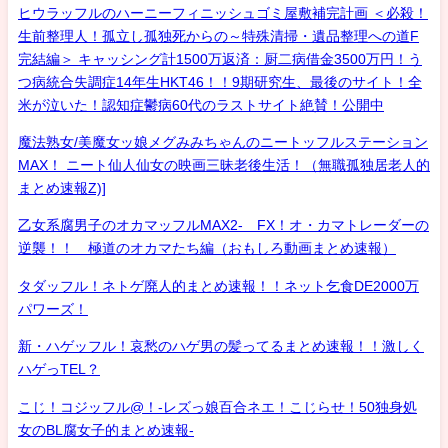
ヒウラッフルのハーニーフィニッシュゴミ屋敷補完計画 ＜必殺！
生前整理人！孤立し孤独死からの～特殊清掃・遺品整理への道F
完結編＞ キャッシング計1500万返済：厨二病借金3500万円！う
つ病統合失調症14年生HKT46！！9期研究生、最後のサイト！全
米が泣いた！認知症鬱病60代のラストサイト絶賛！公開中
魔法熟女/美魔女ッ娘メグみみちゃんのニートッフルステーション
MAX！ ニート仙人仙女の映画三昧老後生活！（無職孤独居老人的
まとめ速報Z)]
乙女系腐男子のオカマッフルMAX2- FX！オ・カマトレーダーの
逆襲！！ 極道のオカマたち編（おもしろ動画まとめ速報）
タダッフル！ネトゲ廃人的まとめ速報！！ネット乞食DE2000万
パワーズ！
新・ハゲッフル！哀愁のハゲ男の髪ってるまとめ速報！！激しく
ハゲっTEL？
こじ！コジッフル@！-レズっ娘百合ネエ！こじらせ！50独身処
女のBL腐女子的まとめ速報-