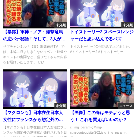
未分類
未分類
【暴露】軍神・ノア・爆撃竜馬
トイストーリー2 スペースレンジ
の恋バナ秘話！そして、3人が語
ャーだと思い込んでるバズ
るホスト業界の未来とは…
サブチャンネル「【裏】歌舞伎超TV」で
トイストーリー4公開記念で上げました。
は、本編に収まりきらないイベント映像や
#トイストーリー2 #トイストーリー...
キャストの奮闘など、盛りだくさんの内容
をお届けいたします。 ぜひ...
未分類
ニュース
【マクロンも】日本在住日本人
【画像】この春はモテようと思
女性にフランスから想定外の逮
う！ これを買えばいいのか？
捕状が発行されるも日本人女性
【マクロンも】日本在住日本人女性にフラ
c_img_param=; //img-
ンスから想定外の逮捕状が発行されるも日
c.net/output/site/202.js c_img_param=;
が一蹴！「親権定義」日本の法