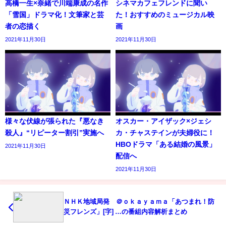
高橋一生×奈緒で川端康成の名作
シネマカフェフレンドに聞い
「雪国」ドラマ化！文筆家と芸
た！おすすめのミュージカル映
者の恋描く
画
2021年11月30日
2021年11月30日
様々な伏線が張られた『悪なき
オスカー・アイザック×ジェシ
殺人』“リピーター割引”実施へ
カ・チャステインが夫婦役に！
HBOドラマ「ある結婚の風景」
2021年11月30日
配信へ
2021年11月30日
ＮＨＫ地域局発 ＠ｏｋａｙａｍａ「あつまれ！防
災フレンズ」[字] …の番組内容解析まとめ