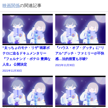
映画関係
の関連記事
“太っちょのモナ・リザ”画家ボ
『ハウス・オブ・グッチ』に“リ
テロに迫るドキュメンタリー
アル”グッチ・ファミリーが不快
『フェルナンド・ボテロ 豊満な
感…法的措置も示唆?
人生』 公開決定
2021年11月30日
2021年11月30日