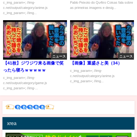
CONFIRMAM O QUE EU
c_img_param=; //img-
Pablo Peixoto do Qu4tro Coisas fala sobre
c.net/output/category/anime.js
as primeiras imagens e desig...
ESPERAVA
c_img_param=; //img...
ニュース
ニュース
【41枚】ジワジワ来る画像で笑
【画像】重盛さと美（34）
ったら寝ろｗｗｗｗｗ
c_img_param=; //img-
c.net/output/category/anime.js
c_img_param=; //img-
c_img_param=; //img...
c.net/output/category/game.js
c_img_param=; //img-...
xrea