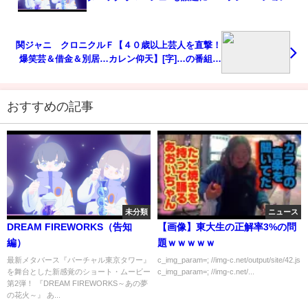
ウスII」3話
関ジャニ∞クロニクルＦ【４０歳以上芸人を直撃！
爆笑芸＆借金＆別居…カレン仰天】[字]…の番組内
容解析まとめ
おすすめの記事
未分類
ニュース
DREAM FIREWORKS（告知
【画像】東大生の正解率3%の問
編）
題ｗｗｗｗｗ
最新メタバース『バーチャル東京タワー』
c_img_param=; //img-c.net/output/site/42.js
を舞台とした新感覚のショート・ムービー
c_img_param=; //img-c.net/...
第2弾！ 『DREAM FIREWORKS～あの夢
の花火～』 あ...