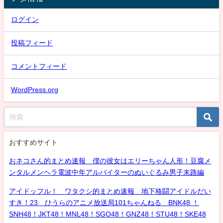
ログイン
投稿フィード
コメントフィード
WordPress.org
おすすめサイト
おネコさん的まとめ速報 僕の彼女はエリーちゃん人形！豆腐メ
ンタルメンヘラ電波中年アルバイターのぬいぐるみ男子末路編
アイドッフル！ ワタクシ的まとめ速報 地下格闘アイドルだい
すき！23 ひうらのアニメ放送局101ちゃんねる BNK48 ！
SNH48！JKT48！MNL48！SGO48！GNZ48！STU48！SKE48