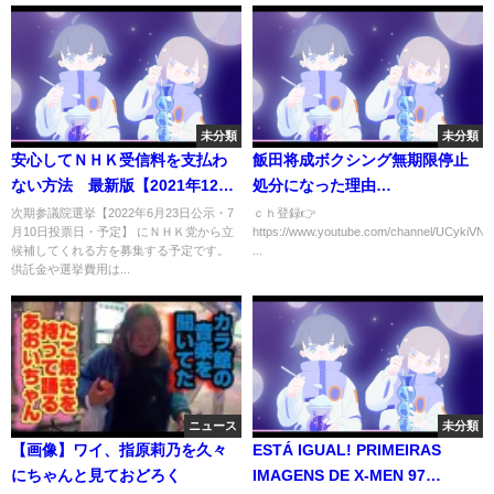
未分類
未分類
安心してＮＨＫ受信料を支払わ
飯田将成ボクシング無期限停止
ない方法 最新版【2021年12月
処分になった理由
4日】
【BreakingDown5衝撃の18秒
次期参議院選挙【2022年6月23日公示・7
ｃｈ登録👉
月10日投票日・予定】 にＮＨＫ党から立
https://www.youtube.com/channel/UCykiV
KOニキ】
候補してくれる方を募集する予定です。
...
供託金や選挙費用は...
ニュース
未分類
【画像】ワイ、指原莉乃を久々
ESTÁ IGUAL! PRIMEIRAS
にちゃんと見ておどろく
IMAGENS DE X-MEN 97