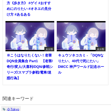
方《歩き方》 #ゲイ #おすす
めにのりたい #オネエの見分
け方 #あるある
未分類
未分類
※こうはなりたくない！老害
キュウソネコカミ - 「DQNな
DQN全員集合 Part1 【老害/
りたい、40代で死にたい」
奇行/変人/大喜利/DQN/参戦シ
DMCC 神戸ワールド記念ホー
リーズ/スマブラ参戦/電車/迷
ル
惑行為】
関連キーワード
-0-Tokyo