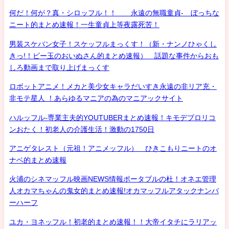
何だ！何が？真・シロッフル！！ 永遠の無職童貞- ぼっちな
ニート的まとめ速報！一生童貞上等夜露死苦！
男装スケバン女子！スケッフルまっくす！（新・ナンノひゃくし
きっ!！ビー玉のおいぬさん的まとめ速報） 話題な事件からおも
しろ動画まで取り上げまっくす
ロボットアニメ！メカと美少女キャラだいすき永遠の非リア充・
非モテ星人 ！あらゆるマニアの為のマニアックサイト
ハルッフル-専業主夫的YOUTUBERまとめ速報！キモデブロリコ
ンおたく！初老人の介護生活！激動の1750日
アニゲタレスト（元祖！アニメッフル） ひきこもりニートのオ
ナベ的まとめ速報
火浦のシネマッフル映画NEWS情報ポータブルの杜！オネエ管理
人オカマちゃんの鬼女的まとめ速報!オカマッフルアタックナンバ
ーハーフ
ユカ・ヨネッフル！初老的まとめ速報！！大帝イタチにラリアッ