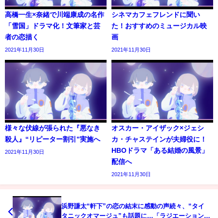
高橋一生×奈緒で川端康成の名作
シネマカフェフレンドに聞い
「雪国」ドラマ化！文筆家と芸
た！おすすめのミュージカル映
者の恋描く
画
2021年11月30日
2021年11月30日
様々な伏線が張られた『悪なき
オスカー・アイザック×ジェシ
殺人』“リピーター割引”実施へ
カ・チャステインが夫婦役に！
HBOドラマ「ある結婚の風景」
2021年11月30日
配信へ
2021年11月30日
浜野謙太“軒下”の恋の結末に感動の声続々、“タイ
タニックオマージュ”も話題に…「ラジエーションハ