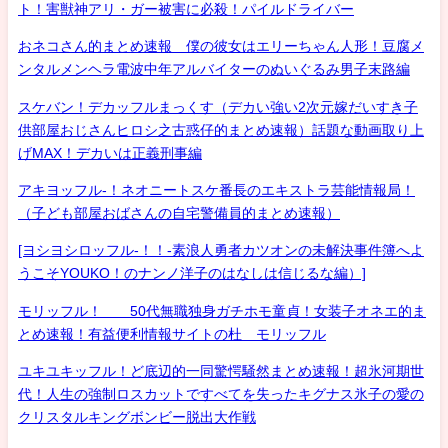
ト！害獣神アリ・ガー被害に必殺！パイルドライバー
おネコさん的まとめ速報 僕の彼女はエリーちゃん人形！豆腐メ
ンタルメンヘラ電波中年アルバイターのぬいぐるみ男子末路編
スケバン！デカッフルまっくす（デカい強い2次元嫁だいすき子
供部屋おじさんヒロシ之古惑仔的まとめ速報）話題な動画取り上
げMAX！デカいは正義刑事編
アキヨッフル-！ネオニートスケ番長のエキストラ芸能情報局！
（子ども部屋おばさんの自宅警備員的まとめ速報）
[ヨシヨシロッフル-！！-素浪人勇者カツオンの未解決事件簿へよ
うこそYOUKO！のナンノ洋子のはなしは信じるな編）]
モリッフル！ 50代無職独身ガチホモ童貞！女装子オネエ的ま
とめ速報！有益便利情報サイトの杜 モリッフル
ユキユキッフル！ど底辺的一同驚愕騒然まとめ速報！超氷河期世
代！人生の強制ロスカットですべてを失ったキグナス氷子の愛の
クリスタルキングボンビー脱出大作戦