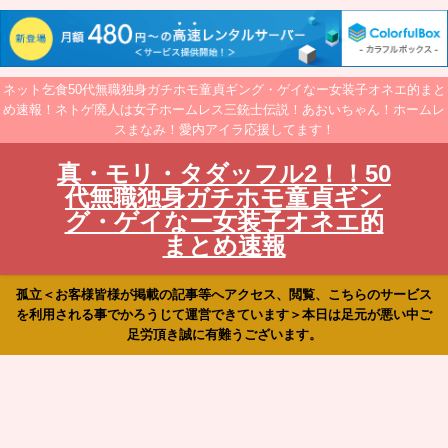
ネット乞食50代無職独身ガチホモ童貞ギング・ゲイなー女装子オネエ的まと
め速報！ネトゲ廃人は女子ホームレス三銃士伝説！あおいちゃん！ホームレ
スまなみ！愛内アイラ応援してます！
真・モリ・タダッフル2！！50
代無職独身ガチホモ童貞ギン
グ・ゲイなー女装子オネエ的
まとめ速報
孤立＜お客様皆様が掲載の記事等へアクセス、閲覧、こちらのサービス
を利用される事でかろうじて運営できています＞本日は足元が悪い中ご
足労頂き誠に有難うございます。