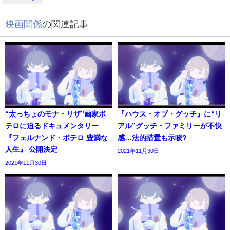
映画関係
の関連記事
“太っちょのモナ・リザ”画家ボ
『ハウス・オブ・グッチ』に“リ
テロに迫るドキュメンタリー
アル”グッチ・ファミリーが不快
『フェルナンド・ボテロ 豊満な
感…法的措置も示唆?
人生』 公開決定
2021年11月30日
2021年11月30日