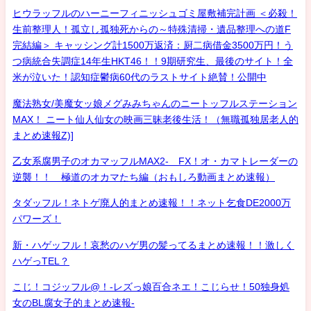
ヒウラッフルのハーニーフィニッシュゴミ屋敷補完計画 ＜必殺！
生前整理人！孤立し孤独死からの～特殊清掃・遺品整理への道F
完結編＞ キャッシング計1500万返済：厨二病借金3500万円！う
つ病統合失調症14年生HKT46！！9期研究生、最後のサイト！全
米が泣いた！認知症鬱病60代のラストサイト絶賛！公開中
魔法熟女/美魔女ッ娘メグみみちゃんのニートッフルステーション
MAX！ ニート仙人仙女の映画三昧老後生活！（無職孤独居老人的
まとめ速報Z)]
乙女系腐男子のオカマッフルMAX2- FX！オ・カマトレーダーの
逆襲！！ 極道のオカマたち編（おもしろ動画まとめ速報）
タダッフル！ネトゲ廃人的まとめ速報！！ネット乞食DE2000万
パワーズ！
新・ハゲッフル！哀愁のハゲ男の髪ってるまとめ速報！！激しく
ハゲっTEL？
こじ！コジッフル@！-レズっ娘百合ネエ！こじらせ！50独身処
女のBL腐女子的まとめ速報-