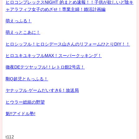
ヒロコンプレックスNIGHT 的まとめ速報！！子供が欲しいど陰キ
ャアラフィフ女子のめざせ！専業主婦！婚活計画編
萌えっふる！
萌えっとこあに！
ヒロシッフル！ヒロシデース山さんのリフォームひとりDIY！！
ヒロユキユキッフルMAX！スーパークッキング！
徹夜DEテツヤッフル!！レトロ館2号店！
剛Q超児ともっふる！
ヤナッフル ゲームだいすき6！放送局
ヒウラー総統の野望
魁!!アイドル塾!
t112