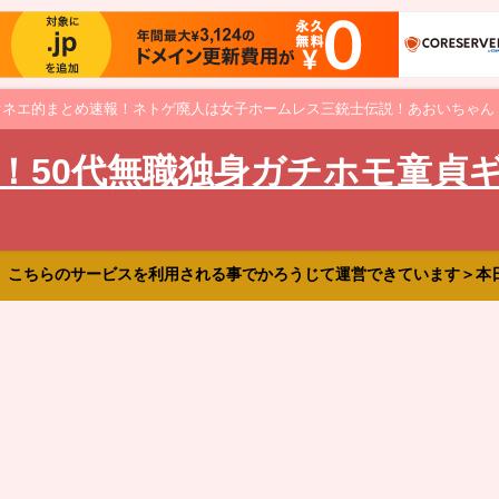
オネエ的まとめ速報！ネトゲ廃人は女子ホームレス三銃士伝説！あおいちゃん
！50代無職独身ガチホモ童貞
、こちらのサービスを利用される事でかろうじて運営できています＞本