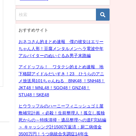
おすすめサイト
おネコさん的まとめ速報 僕の彼女はエリー
ちゃん人形！豆腐メンタルメンヘラ電波中年
アルバイターのぬいぐるみ男子末路編
アイドッフル！ ワタクシ的まとめ速報 地
下格闘アイドルだいすき！23 ひうらのアニ
メ放送局101ちゃんねる BNK48 ！SNH48！
JKT48！MNL48！SGO48！GNZ48！
STU48！SKE48
ヒウラッフルのハーニーフィニッシュゴミ屋
敷補完計画 ＜必殺！生前整理人！孤立し孤独
死からの～特殊清掃・遺品整理への道F完結編
＞ キャッシング計1500万返済：厨二病借金
3500万円！うつ病統合失調症14年生