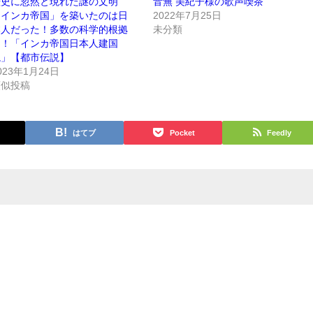
歴史に忽然と現れた謎の文明
音無 美紀子様の歌声喫茶
「インカ帝国」を築いたのは日
2022年7月25日
本人だった！多数の科学的根拠
未分類
も！「インカ帝国日本人建国
説」【都市伝説】
023年1月24日
類似投稿
はてブ
Pocket
Feedly