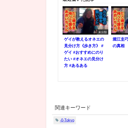
未分類
ゲイが教えるオネエの
堀江圭
見分け方《歩き方》 #
の真相
ゲイ #おすすめにのり
たい #オネエの見分け
方 #あるある
関連キーワード
-0-Tokyo