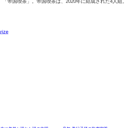
「帝国喫茶」。帝国喫茶は、2020年に結成された4人組。
rize