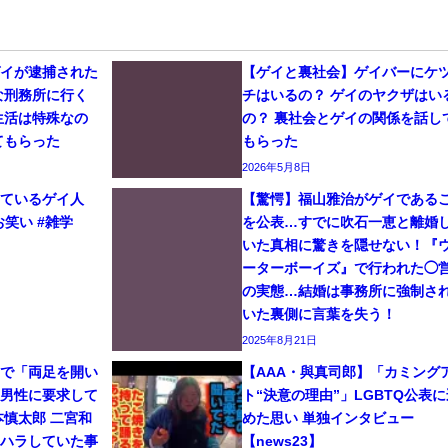
ゲイが逮捕された
【ゲイと裏社会】ゲイバーにケ
な刑務所に行く
チはいるの？ ゲイのヤクザはい
生活は特殊なの
の？ 裏社会とゲイの関係を話し
てもらった
もらった
2026年5月8日
しているゲイ人
【驚愕】福山雅治がゲイである
お笑い #雑学
を公表…すでに吹石一恵と離婚
いた真相に驚きを隠せない！『
ーターボーイズ』で行われた◯
の実態…結婚は事務所に強制さ
いた裏側に言葉を失う！
2025年8月21日
イで「両足を開い
【AAA・與真司郎】「カミング
と男性に要求して
ト“決意の理由”」LGBTQ公表に
本慎太郎 二宮和
めた思い 単独インタビュー
ワハラしていた事
【news23】