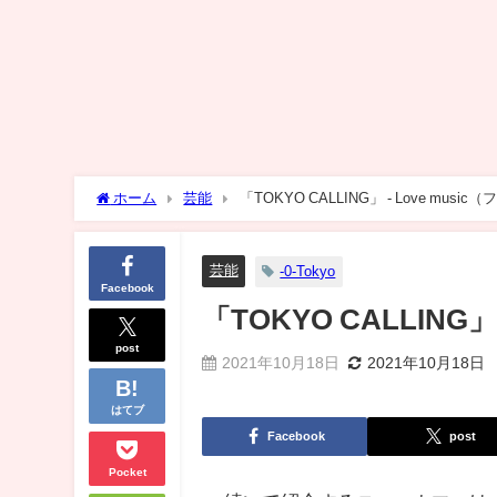
ホーム
芸能
「TOKYO CALLING」 - Love musi
芸能
-0-Tokyo
Facebook
「TOKYO CALLING」
post
2021年10月18日
2021年10月18日
はてブ
Facebook
post
Pocket