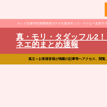
ネット乞食50代無職独身ガチホモ童貞ギング・ゲイなー女装子
真・モリ・タダッフル2！
ネエ的まとめ速報
孤立＜お客様皆様が掲載の記事等へアクセス、閲覧