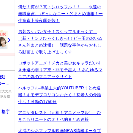
何だ！何が？真・シロッフル！！ 永遠の
無職童貞- ぼっちなニート的まとめ速報！一
生童貞上等夜露死苦！
男装スケバン女子！スケッフルまっくす！
（新・ナンノひゃくしきっ!！ビー玉のおいぬ
さん的まとめ速報） 話題な事件からおもし
ろ動画まで取り上げまっくす
ロボットアニメ！メカと美少女キャラだいす
き永遠の非リア充・非モテ星人 ！あらゆるマ
ニアの為のマニアックサイト
逆効
ポーツ
ハルッフル-専業主夫的YOUTUBERまとめ速
ば大丈夫
報！キモデブロリコンおたく！初老人の介護
た飲み物
生活！激動の1750日
、都庁
アニゲタレスト（元祖！アニメッフル） ひ
きこもりニートのオナベ的まとめ速報
火浦のシネマッフル映画NEWS情報ポータブ