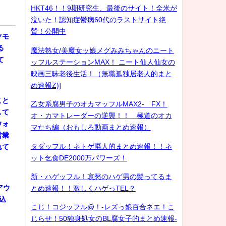
HKT46！！9期研究生、最後のサイト！全米が
泣いた！認知症鬱病60代のラストサイト絶
賛！公開中
ツモ
る
魔法熟女/美魔女ッ娘メグみみちゃんのニート
て
ッフルステーションMAX！ ニート仙人仙女の
映画三昧老後生活！（無職孤独居老人的まと
め速報Z)]
こと
乙女系腐男子のオカマッフルMAX2- FX！
して
オ・カマトレーダーの逆襲！！ 極道のオカ
ウォ
マたち編（おもしろ動画まとめ速報）
営業
タダッフル！ネトゲ廃人的まとめ速報！！ネ
れて
ット乞食DE2000万パワーズ！
新・ハゲッフル！哀愁のハゲ男の髪ってるま
アウ
とめ速報！！激しくハゲっTEL？
込
こじ！コジッフル@！-レズっ娘百合ネエ！こ
じらせ！50独身処女のBL腐女子的まとめ速報-