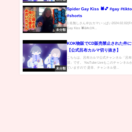
Spider Gay Kiss 🕷️💕 #gay #tikt
#shorts
1:名無しさん＠おカマいっぱい2024.02.02(Fri) 
Gay Kiss 🕷️&#x1f4...
未分類
KOK物販でCD販売禁止された件
【公式呂布カルマ切り抜き】
こちらは、呂布カルマ公式チャンネル「呂布
沼」です。 YouTube Liveもこのチャンネ
ていますので 是非、チャンネル登...
未分類