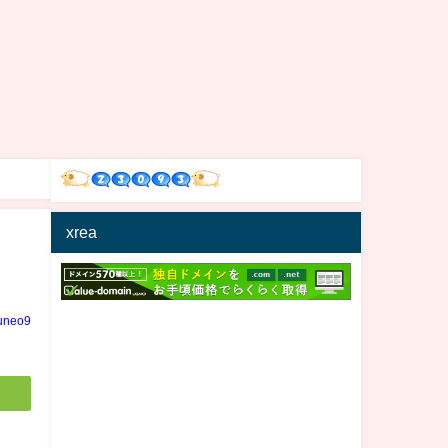
xrea
uneo9