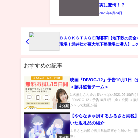
実に驚愕！？
2025年6月24日
ＢＡＣＫＳＴＡＧＥ[解][字]【地下鉄の安全
現場！武井壮が巨大地下整備場に潜入】…
内容解析まとめ
おすすめの記事
映画『DIVOC-12』予告10月1日
＜藤井監督チーム＞
1:名無しさん＠お腹いっぱい2021.09.10(Fri)
『DIVOC-12』予告10月1日（金）公開 ＜
ム＞って動画が話...
未分類
【やらなきゃ損するふるさと納税
いた返礼品の紹介
ふるさと納税で石川県輪島市から届いた「朝
魚」...
未分類