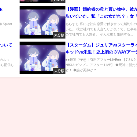
ok
【漫画】婚約者の母と買い物中、彼
歩いていた。私「この女だれ？」女
よ」私「え？」
Spider
あらすじ 私には社内恋愛で付き合って婚約中
いた。 彼は社内でも人当たりが良くて、仕事
ので社内でも人気者。 そんな彼と婚約する...
未分類
について
【スターダム】ジュリアvsスターラ
キッドvs朱里！史上初の３WAYアー
ト戦！Oh!舞まいジュリア！MIRAI
カルマ
■■最速で予想！有料アフターLIVE■■ 【7.8＆9
ルから配信し
NB3＆ガンプロ アフター LIVE】 ◆死神に新
亜美も初挑戦！何度も呼ばれるキッ
者！ ◆誰が死神か？...
未分類
ぜか嬉しそう！【STARDOM】