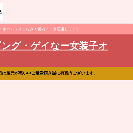
！ホームレスまなみ！愛内アイラ応援してます！
ギング・ゲイなー女装子オ
日は足元が悪い中ご足労頂き誠に有難うございます。