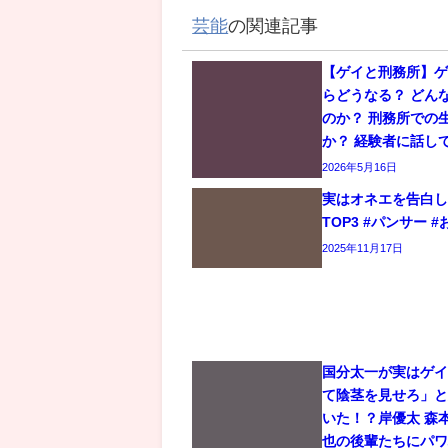
芸能
の関連記事
【ゲイと刑務所】
らどうなる？ どん
のか？ 刑務所での
か？ 経験者に話し
2026年5月16日
実はオネエを告白
TOP3 #パンサー #
2025年11月17日
国分太一が実はゲ
て陰茎を見せろ」
いた！？岸優太 森
也の後輩たちにパ