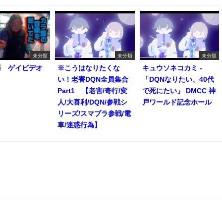
未分類
未分類
未分類
巧 ゲイビデオ
※こうはなりたくな
キュウソネコカミ -
い！老害DQN全員集合
「DQNなりたい、40代
Part1 【老害/奇行/変
で死にたい」 DMCC 神
人/大喜利/DQN/参戦シ
戸ワールド記念ホール
リーズ/スマブラ参戦/電
車/迷惑行為】