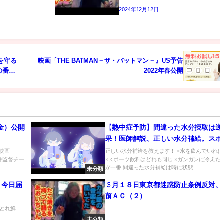
2024年12月12日
を守る
映画『THE BATMAN－ザ・バットマン－』US予告
の番組
2022年春公開
（金）公開
【熱中症予防】間違った水分摂取は
果！医師解説、正しい水分補給。ス
ドリンク、経口補水液の飲み方。
 映画
正しい水分補給を教えます！ ×水を飲んでいれ
藤井監督チー
×スポーツ飲料はどれも同じ ×ガンガンに冷え
が一番 間違った水分補給は時に状態...
未分類
】今日届
３月１８日東京都迷惑防止条例反対
前ＡＣ（２）
とれ鮮
...
未分類