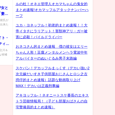
ルの杜！オネエ管理人オカマちゃんの鬼女的
が女と
まとめ速報!オカマッフルアタックナンバーハ
「妻
ーフ
の彼氏が
も出来た
ユカ・ヨネッフル！初老的まとめ速報！！大
帝イタチにラリアット！害獣神アリ・ガー被
害に必殺！パイルドライバー
イト・
ティス
おネコさん的まとめ速報 僕の彼女はエリー
＆壮麗
 立川＆
ちゃん人形！豆腐メンタルメンヘラ電波中年
たな候補
ドはな
アルバイターのぬいぐるみ男子末路編
スケバン！デカッフルまっくす（デカい強い2
次元嫁だいすき子供部屋おじさんヒロシ之古
惑仔的まとめ速報）話題な動画取り上げ
MAX！デカいは正義刑事編
アキヨッフル-！ネオニートスケ番長のエキス
トラ芸能情報局！（子ども部屋おばさんの自
宅警備員的まとめ速報）