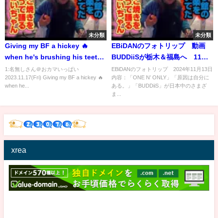
未分類
未分類
Giving my BF a hickey 🔥
EBiDANのフォトリップ 動画
when he's brushing his teeth
BUDDiiSが栃木＆福島へ 11月
prank 😂 BL #couple #gay #bl
13日
1:名無しさん＠おカマいっぱい
EBiDANのフォトリップ 2024年11月13日
2023.11.17(Fri) Giving my BF a hickey 🔥
内容：「ONE N’ ONLY」「原因は自分に
#hickey
when he...
ある。」「BUDDiiS」が日本中のさまざ
ま...
xrea