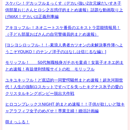
スケバン！デカッフルまっくす（デカい強い2次元嫁だいすき子
供部屋おじさんヒロシ之古惑仔的まとめ速報）話題な動画取り上
げMAX！デカいは正義刑事編
アキヨッフル-！ネオニートスケ番長のエキストラ芸能情報局！
（子ども部屋おばさんの自宅警備員的まとめ速報）
[ヨシヨシロッフル-！！-素浪人勇者カツオンの未解決事件簿へよ
うこそYOUKO！のナンノ洋子のはなしは信じるな編）]
モリッフル！ 50代無職独身ガチホモ童貞！女装子オネエ的ま
とめ速報！有益便利情報サイトの杜 モリッフル
ユキユキッフル！ど底辺的一同驚愕騒然まとめ速報！超氷河期世
代！人生の強制ロスカットですべてを失ったキグナス氷子の愛の
クリスタルキングボンビー脱出大作戦
ヒロコンプレックスNIGHT 的まとめ速報！！子供が欲しいど陰キ
ャアラフィフ女子のめざせ！専業主婦！婚活計画編
萌えっふる！