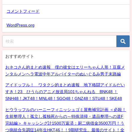
コメントフィード
WordPress.org
おすすめサイト
おネコさん的まとめ速報 僕の彼女はエリーちゃん人形！豆腐メ
ンタルメンヘラ電波中年アルバイターのぬいぐるみ男子末路編
アイドッフル！ ワタクシ的まとめ速報 地下格闘アイドルだい
すき！23 ひうらのアニメ放送局101ちゃんねる BNK48 ！
SNH48！JKT48！MNL48！SGO48！GNZ48！STU48！SKE48
ヒウラッフルのハーニーフィニッシュゴミ屋敷補完計画 ＜必殺！
生前整理人！孤立し孤独死からの～特殊清掃・遺品整理への道F
完結編＞ キャッシング計1500万返済：厨二病借金3500万円！う
つ病統合失調症14年生HKT46！！9期研究生、最後のサイト！全