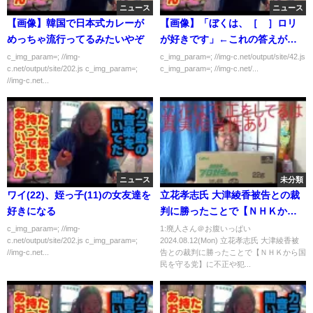
ニュース
ニュース
【画像】韓国で日本式カレーが
【画像】「ぼくは、［ ］ロリ
めっちゃ流行ってるみたいやぞ
が好きです」←これの答えがわ
からん
c_img_param=; //img-
c_img_param=; //img-c.net/output/site/42.js
c.net/output/site/202.js c_img_param=;
c_img_param=; //img-c.net/...
//img-c.net...
ニュース
未分類
ワイ(22)、姪っ子(11)の女友達を
立花孝志氏 大津綾香被告との裁
好きになる
判に勝ったことで【ＮＨＫから
国民を守る党】に不正や犯罪が
c_img_param=; //img-
1:廃人さん＠お腹いっぱい
c.net/output/site/202.js c_img_param=;
2024.08.12(Mon) 立花孝志氏 大津綾香被
無かったことが裁判官により立
//img-c.net...
告との裁判に勝ったことで【ＮＨＫから国
証できたと考えています。につ
民を守る党】に不正や犯...
いて