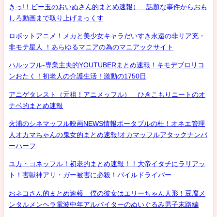
きっ!！ビー玉のおいぬさん的まとめ速報） 話題な事件からおも
しろ動画まで取り上げまっくす
ロボットアニメ！メカと美少女キャラだいすき永遠の非リア充・
非モテ星人 ！あらゆるマニアの為のマニアックサイト
ハルッフル-専業主夫的YOUTUBERまとめ速報！キモデブロリコ
ンおたく！初老人の介護生活！激動の1750日
アニゲタレスト（元祖！アニメッフル） ひきこもりニートのオ
ナベ的まとめ速報
火浦のシネマッフル映画NEWS情報ポータブルの杜！オネエ管理
人オカマちゃんの鬼女的まとめ速報!オカマッフルアタックナンバ
ーハーフ
ユカ・ヨネッフル！初老的まとめ速報！！大帝イタチにラリアッ
ト！害獣神アリ・ガー被害に必殺！パイルドライバー
おネコさん的まとめ速報 僕の彼女はエリーちゃん人形！豆腐メ
ンタルメンヘラ電波中年アルバイターのぬいぐるみ男子末路編