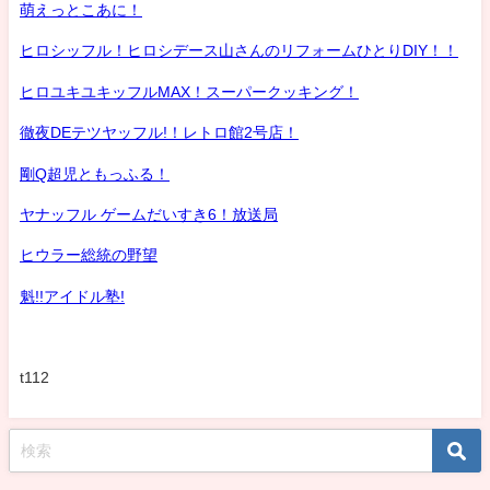
萌えっとこあに！
ヒロシッフル！ヒロシデース山さんのリフォームひとりDIY！！
ヒロユキユキッフルMAX！スーパークッキング！
徹夜DEテツヤッフル!！レトロ館2号店！
剛Q超児ともっふる！
ヤナッフル ゲームだいすき6！放送局
ヒウラー総統の野望
魁!!アイドル塾!
t112