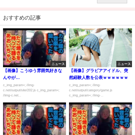
容解析まとめ
おすすめの記事
ニュース
ニュース
【画像】こうゆう雰囲気好きな
【画像】グラビアアイドル、突
んやが…
然経験人数を公表ｗｗｗｗｗｗ
c_img_param=; //img-
c_img_param=; //img-
c.net/output/site/202.js c_img_param=;
c.net/output/category/game.js
//img-c.net...
c_img_param=; //img-...