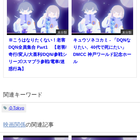
未分類
未分類
※こうはなりたくない！老害
キュウソネコカミ - 「DQNな
DQN全員集合 Part1 【老害/
りたい、40代で死にたい」
奇行/変人/大喜利/DQN/参戦シ
DMCC 神戸ワールド記念ホー
リーズ/スマブラ参戦/電車/迷
ル
惑行為】
関連キーワード
-0-Tokyo
映画関係
の関連記事