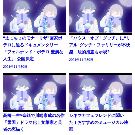
“太っちょのモナ・リザ”画家ボ
『ハウス・オブ・グッチ』に“リ
テロに迫るドキュメンタリー
アル”グッチ・ファミリーが不快
『フェルナンド・ボテロ 豊満な
感…法的措置も示唆?
人生』 公開決定
2021年11月30日
2021年11月30日
高橋一生×奈緒で川端康成の名作
シネマカフェフレンドに聞い
「雪国」ドラマ化！文筆家と芸
た！おすすめのミュージカル映
者の恋描く
画