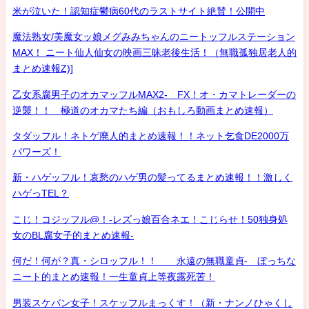
米が泣いた！認知症鬱病60代のラストサイト絶賛！公開中
魔法熟女/美魔女ッ娘メグみみちゃんのニートッフルステーション
MAX！ ニート仙人仙女の映画三昧老後生活！（無職孤独居老人的
まとめ速報Z)]
乙女系腐男子のオカマッフルMAX2- FX！オ・カマトレーダーの
逆襲！！ 極道のオカマたち編（おもしろ動画まとめ速報）
タダッフル！ネトゲ廃人的まとめ速報！！ネット乞食DE2000万
パワーズ！
新・ハゲッフル！哀愁のハゲ男の髪ってるまとめ速報！！激しく
ハゲっTEL？
こじ！コジッフル@！-レズっ娘百合ネエ！こじらせ！50独身処
女のBL腐女子的まとめ速報-
何だ！何が？真・シロッフル！！ 永遠の無職童貞- ぼっちな
ニート的まとめ速報！一生童貞上等夜露死苦！
男装スケバン女子！スケッフルまっくす！（新・ナンノひゃくし