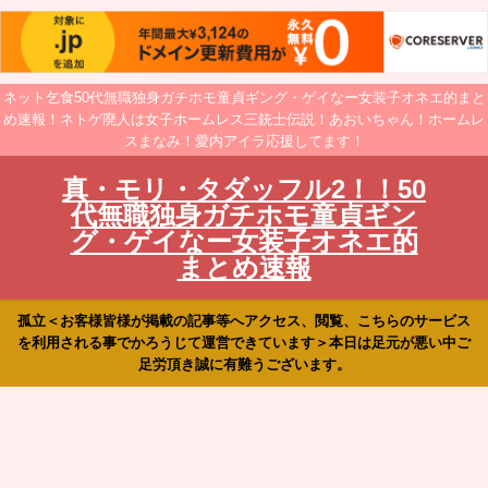
ネット乞食50代無職独身ガチホモ童貞ギング・ゲイなー女装子オネエ的まと
め速報！ネトゲ廃人は女子ホームレス三銃士伝説！あおいちゃん！ホームレ
スまなみ！愛内アイラ応援してます！
真・モリ・タダッフル2！！50
代無職独身ガチホモ童貞ギン
グ・ゲイなー女装子オネエ的
まとめ速報
孤立＜お客様皆様が掲載の記事等へアクセス、閲覧、こちらのサービス
を利用される事でかろうじて運営できています＞本日は足元が悪い中ご
足労頂き誠に有難うございます。