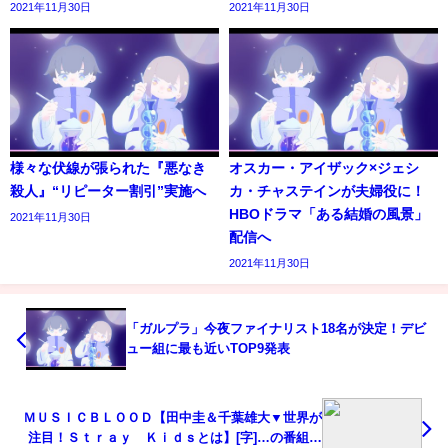
2021年11月30日
2021年11月30日
様々な伏線が張られた『悪なき
オスカー・アイザック×ジェシ
殺人』“リピーター割引”実施へ
カ・チャステインが夫婦役に！
HBOドラマ「ある結婚の風景」
2021年11月30日
配信へ
2021年11月30日
「ガルプラ」今夜ファイナリスト18名が決定！デビ
ュー組に最も近いTOP9発表
ＭＵＳＩＣＢＬＯＯＤ【田中圭＆千葉雄大▼世界が
注目！Ｓｔｒａｙ Ｋｉｄｓとは】[字]…の番組内