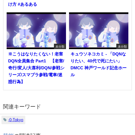
け方 #あるある
未分類
未分類
※こうはなりたくない！老害
キュウソネコカミ - 「DQNな
DQN全員集合 Part1 【老害/
りたい、40代で死にたい」
奇行/変人/大喜利/DQN/参戦シ
DMCC 神戸ワールド記念ホー
リーズ/スマブラ参戦/電車/迷
ル
惑行為】
関連キーワード
-0-Tokyo