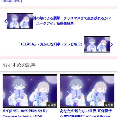
2025年6月24日
謎の敵による襲撃…クリスマスまで生き残れるか!?
「ホークアイ」新映像解禁
「TELASA」 - おかしな刑事（テレビ朝日）
おすすめの記事
未分類
未分類
ये गाड़ी नहीं - चलता फिरता घर है।
あなたの知らない世界 宜保愛子
Caravan in India | DDS
心霊写真解明スペシャル‼(short