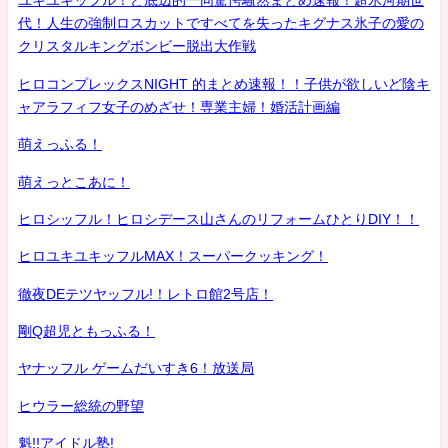
ユキユキッフル！ど底辺的一同驚愕騒然まとめ速報！超氷河期世
代！人生の強制ロスカットですべてを失ったキグナス氷子の愛の
クリスタルキングボンビー脱出大作戦
ヒロコンプレックスNIGHT 的まとめ速報！！子供が欲しいど陰キ
ャアラフィフ女子のめざせ！専業主婦！婚活計画編
萌えっふる！
萌えっとこあに！
ヒロシッフル！ヒロシデース山さんのリフォームひとりDIY！！
ヒロユキユキッフルMAX！スーパークッキング！
徹夜DEテツヤッフル!！レトロ館2号店！
剛Q超児ともっふる！
ヤナッフル ゲームだいすき6！放送局
ヒウラー総統の野望
魁!!アイドル塾!