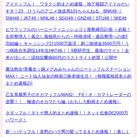
アイドッフル！ ワタクシ的まとめ速報 地下格闘アイドルだい
すき！23 ひうらのアニメ放送局101ちゃんねる BNK48 ！
SNH48！JKT48！MNL48！SGO48！GNZ48！STU48！SKE48
ヒウラッフルのハーニーフィニッシュゴミ屋敷補完計画 ＜必殺！
生前整理人！孤立し孤独死からの～特殊清掃・遺品整理への道F
完結編＞ キャッシング計1500万返済：厨二病借金3500万円！う
つ病統合失調症14年生HKT46！！9期研究生、最後のサイト！全
米が泣いた！認知症鬱病60代のラストサイト絶賛！公開中
魔法熟女/美魔女ッ娘メグみみちゃんのニートッフルステーション
MAX！ ニート仙人仙女の映画三昧老後生活！（無職孤独居老人的
まとめ速報Z)]
乙女系腐男子のオカマッフルMAX2- FX！オ・カマトレーダーの
逆襲！！ 極道のオカマたち編（おもしろ動画まとめ速報）
タダッフル！ネトゲ廃人的まとめ速報！！ネット乞食DE2000万
パワーズ！
新・ハゲッフル！哀愁のハゲ男の髪ってるまとめ速報！！激しく