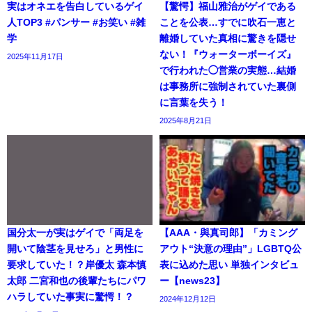
実はオネエを告白しているゲイ
【驚愕】福山雅治がゲイである
人TOP3 #パンサー #お笑い #雑
ことを公表…すでに吹石一恵と
学
離婚していた真相に驚きを隠せ
ない！『ウォーターボーイズ』
2025年11月17日
で行われた◯営業の実態…結婚
は事務所に強制されていた裏側
に言葉を失う！
2025年8月21日
国分太一が実はゲイで「両足を
【AAA・與真司郎】「カミング
開いて陰茎を見せろ」と男性に
アウト“決意の理由”」LGBTQ公
要求していた！？岸優太 森本慎
表に込めた思い 単独インタビュ
太郎 二宮和也の後輩たちにパワ
ー【news23】
ハラしていた事実に驚愕！？
2024年12月12日