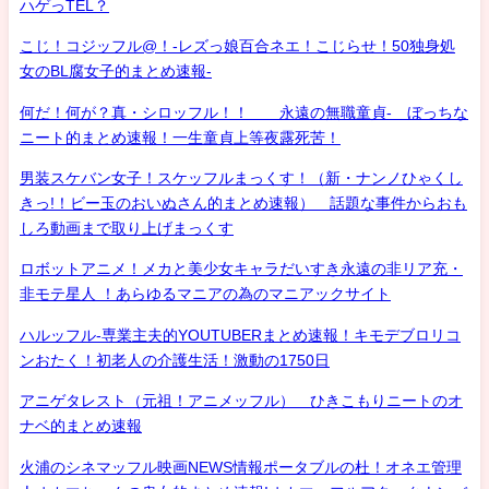
ハゲっTEL？
こじ！コジッフル@！-レズっ娘百合ネエ！こじらせ！50独身処
女のBL腐女子的まとめ速報-
何だ！何が？真・シロッフル！！ 永遠の無職童貞- ぼっちな
ニート的まとめ速報！一生童貞上等夜露死苦！
男装スケバン女子！スケッフルまっくす！（新・ナンノひゃくし
きっ!！ビー玉のおいぬさん的まとめ速報） 話題な事件からおも
しろ動画まで取り上げまっくす
ロボットアニメ！メカと美少女キャラだいすき永遠の非リア充・
非モテ星人 ！あらゆるマニアの為のマニアックサイト
ハルッフル-専業主夫的YOUTUBERまとめ速報！キモデブロリコ
ンおたく！初老人の介護生活！激動の1750日
アニゲタレスト（元祖！アニメッフル） ひきこもりニートのオ
ナベ的まとめ速報
火浦のシネマッフル映画NEWS情報ポータブルの杜！オネエ管理