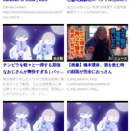
ver.)
Carvaa Contact -
あなたの知らない世界 宜保愛子 心霊写真
https://www.instagram.com/carvaa.india If
解明スペシャル‼(short ver.)...
you want to...
未分類
ニュース
チンピラを軽々と一掃する屈強
【画像】橋本環奈、酒を飲む時
なおじさんが爽快すぎる | バッド
の顔面が完全におっさん
ランド・ハンターズ | Netflix
無法地帯と化したソウルで住民を恐怖に陥
c_img_param=; //img-
れるチンピラ集団。 そんな傍若無人に振
c.net/output/category/anime.js
Japan
る舞うヤツらの前に現れたのは、屈強なハ
c_img_param=; //img...
ンターのナムサン（マ・ドン...