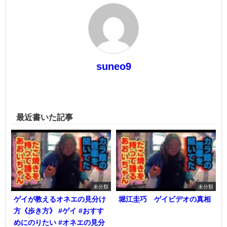
suneo9
最近書いた記事
未分類
未分類
ゲイが教えるオネエの見分け
堀江圭巧 ゲイビデオの真相
方《歩き方》 #ゲイ #おすす
めにのりたい #オネエの見分