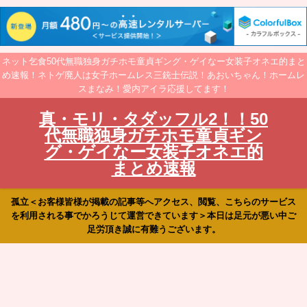
ネット乞食50代無職独身ガチホモ童貞ギング・ゲイなー女装子オネエ的まと
め速報！ネトゲ廃人は女子ホームレス三銃士伝説！あおいちゃん！ホームレ
スまなみ！愛内アイラ応援してます！
真・モリ・タダッフル2！！50
代無職独身ガチホモ童貞ギン
グ・ゲイなー女装子オネエ的
まとめ速報
孤立＜お客様皆様が掲載の記事等へアクセス、閲覧、こちらのサービス
を利用される事でかろうじて運営できています＞本日は足元が悪い中ご
足労頂き誠に有難うございます。