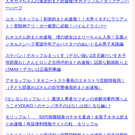
人オカマちゃんの鬼女的まとめ速報!オカマッフルアタックナンバ
ーハーフ
ユカ・ヨネッフル！初老的まとめ速報！！大帝イタチにラリアッ
ト！害獣神アリ・ガー被害に必殺！パイルドライバー
おネコさん的まとめ速報 僕の彼女はエリーちゃん人形！豆腐メ
ンタルメンヘラ電波中年アルバイターのぬいぐるみ男子末路編
スケバン！デカッフルまっくす（デカい強い2次元嫁だいすき子
供部屋おじさんヒロシ之古惑仔的まとめ速報）話題な動画取り上
げMAX！デカいは正義刑事編
アキヨッフル-！ネオニートスケ番長のエキストラ芸能情報局！
（子ども部屋おばさんの自宅警備員的まとめ速報）
[ヨシヨシロッフル-！！-素浪人勇者カツオンの未解決事件簿へよ
うこそYOUKO！のナンノ洋子のはなしは信じるな編）]
モリッフル！ 50代無職独身ガチホモ童貞！女装子オネエ的ま
とめ速報！有益便利情報サイトの杜 モリッフル