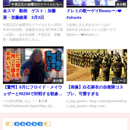
中居正広の金曜日のスマイルたちへ
未分類
金スマ 動画 ゲスト：加藤
ドレミの歌〜ゲイRemix〜♪❤️
茶・加藤綾菜 3月3日
#shorts
中居正広の金曜日のスマイルたちへ2023
1:名無しさん＠おカマいっぱい
年3月3日内容：加藤茶が語る“弟”仲本工事
2024.01.14(Sun) ドレミの歌〜ゲイ
への思い ほか出演者：中居正広 加藤
Remix〜♪❤️#shortsっ...
茶・加藤綾菜大竹しのぶ...
未分類
ニュース
【驚愕】9月にフロイド・メイウ
【画像】白石麻衣の自衛隊コス
ェザーとRIZINで対戦する朝倉未
プレ、可愛すぎる
来氏がSEGA最新作『龍が如く
バカ売れ間違いなし！！🥊😆🥊
c_img_param=; //img-c.net/output/site/42.js
PS5/PS4/Nintendo Switch/Xbox Se...
c_img_param=; //img-c.net/...
8』に出演決定！！さらに今回判
明した気になるゲームの最新情
報も紹介！【仲間になる？】