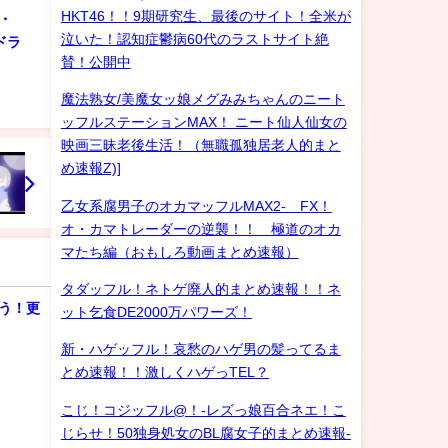
HKT46！！9期研究生、最後のサイト！全米が
・
泣いた！認知症鬱病60代のラストサイト絶
ドラ
賛！公開中
魔法熟女/美魔女ッ娘メグみみちゃんのニート
ッフルステーションMAX！ ニート仙人仙女の
映画三昧老後生活！（無職孤独居老人的まと
め速報Z)]
乙女系腐男子のオカマッフルMAX2- FX！
オ・カマトレーダーの逆襲！！ 極道のオカ
マたち編（おもしろ動画まとめ速報）
タダッフル！ネトゲ廃人的まとめ速報！！ネ
う！更
ット乞食DE2000万パワーズ！
新・ハゲッフル！哀愁のハゲ男の髪ってるま
とめ速報！！激しくハゲっTEL？
こじ！コジッフル@！-レズっ娘百合ネエ！こ
じらせ！50独身処女のBL腐女子的まとめ速報-