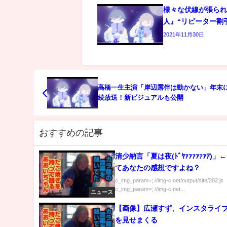
様々な伏線が張ら
人』“リピーター割
2021年11月30日
高橋一生主演「岸辺露伴は動かない」年末に
続放送！新ビジュアルも公開
おすすめの記事
清少納言「夏は夜(ﾄﾞﾔｧｧｧｧｧｧｱ)」
てあなたの感想ですよね？
c_img_param=; //img-c.net/output/site/202.js
c_img_param=; //img-c.net...
ニュース
【画像】広瀬すず、インスタライ
を見せまくる