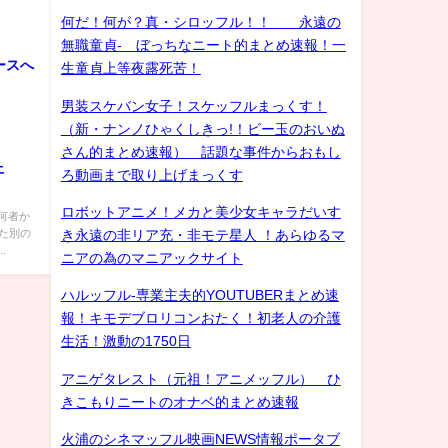
何だ！何が？真・シロッフル！！ 永遠の
無職童貞- ぼっちなニート的まとめ速報！一
ースへ
生童貞上等夜露死苦！
男装スケバン女子！スケッフルまっくす！
（新・ナンノひゃくしきっ!！ビー玉のおいぬ
さん的まとめ速報） 話題な事件からおもし
上
ろ動画まで取り上げまっくす
ロボットアニメ！メカと美少女キャラだいす
何者か
た別の
き永遠の非リア充・非モテ星人 ！あらゆるマ
.
ニアの為のマニアックサイト
ハルッフル-専業主夫的YOUTUBERまとめ速
報！キモデブロリコンおたく！初老人の介護
生活！激動の1750日
アニゲタレスト（元祖！アニメッフル） ひ
きこもりニートのオナベ的まとめ速報
火浦のシネマッフル映画NEWS情報ポータブ