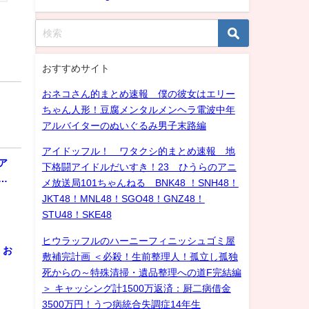
おすすめサイト
おネコさん的まとめ速報 僕の彼女はエリー
ちゃん人形！豆腐メンタルメンヘラ電波中年
アルバイターのぬいぐるみ男子末路編
アイドッフル！ ワタクシ的まとめ速報 地
ア
下格闘アイドルだいすき！23 ひうらのアニ
…
メ放送局101ちゃんねる BNK48 ！SNH48！
JKT48！MNL48！SGO48！GNZ48！
STU48！SKE48
ヒウラッフルのハーニーフィニッシュゴミ屋
！お
敷補完計画 ＜必殺！生前整理人！孤立し孤独
死からの～特殊清掃・遺品整理への道F完結編
＞ キャッシング計1500万返済：厨二病借金
3500万円！うつ病統合失調症14年生