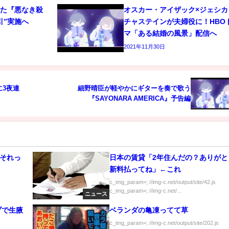
れた『悪なき殺
オスカー・アイザック×ジェシカ
引”実施へ
チャステインが夫婦役に！HBO
マ「ある結婚の風景」配信へ
2021年11月30日
3夜連
細野晴臣が軽やかにギターを奏で歌う
『SAYONARA AMERICA』予告編
←それっ
日本の賃貸「2年住んだの？ありがと
新料払ってね」←これ
c_img_param=; //img-c.net/output/site/42.js
c_img_param=; //img-c.net/...
ニュース
ブで生腋
ベランダの亀凍ってて草
c_img_param=; //img-c.net/output/site/202.js