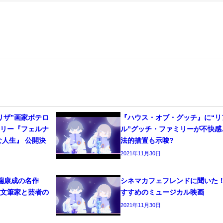
リザ”画家ボテロ
『ハウス・オブ・グッチ』に“リ
タリー『フェルナ
ル”グッチ・ファミリーが不快感
な人生』 公開決
法的措置も示唆?
2021年11月30日
端康成の名作
シネマカフェフレンドに聞いた
！文筆家と芸者の
すすめのミュージカル映画
2021年11月30日