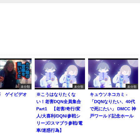
未分類
未分類
未分類
巧 ゲイビデオ
※こうはなりたくな
キュウソネコカミ -
い！老害DQN全員集合
「DQNなりたい、40代
Part1 【老害/奇行/変
で死にたい」 DMCC 神
人/大喜利/DQN/参戦シ
戸ワールド記念ホール
リーズ/スマブラ参戦/電
車/迷惑行為】