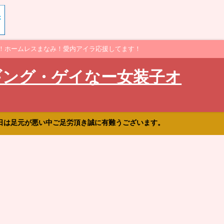
！ホームレスまなみ！愛内アイラ応援してます！
ギング・ゲイなー女装子オ
日は足元が悪い中ご足労頂き誠に有難うございます。