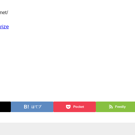
net/
rize
はてブ
Pocket
Feedly