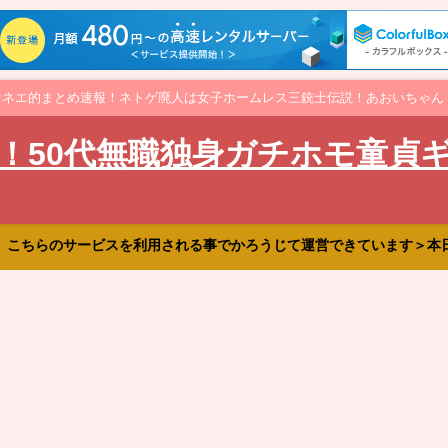
オネエ的まとめ速報！ネトゲ廃人は女子ホームレス三銃士伝説！あおいちゃん
！50代無職独身ガチホモ童貞
、こちらのサービスを利用される事でかろうじて運営できています＞本