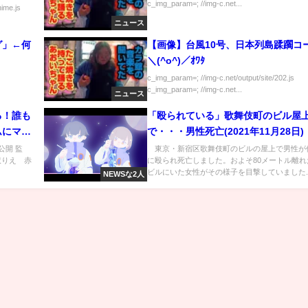
c_img_param=; //img-c.net...
nime.js
ニュース
グ」←何
【画像】台風10号、日本列島蹂躙コ
＼(^o^)／ｵﾜﾀ
c_img_param=; //img-c.net/output/site/202.js
c_img_param=; //img-c.net...
ニュース
る！誰も
「殴られている」歌舞伎町のビル屋
ムにマジ
で・・・男性死亡(2021年11月28日)
公開 監
東京・新宿区歌舞伎町のビルの屋上で男性が
沢りえ 赤
に殴られ死亡しました。およそ80メートル離れ
ビルにいた女性がその様子を目撃していました..
NEWSな2人