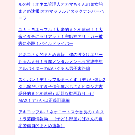
ルの杜！オネエ管理人オカマちゃんの鬼女的
まとめ速報!オカマッフルアタックナンバーハ
ーフ
ユカ・ヨネッフル！初老的まとめ速報！！大
帝イタチにラリアット！害獣神アリ・ガー被
害に必殺！パイルドライバー
おネコさん的まとめ速報 僕の彼女はエリー
ちゃん人形！豆腐メンタルメンヘラ電波中年
アルバイターのぬいぐるみ男子末路編
スケバン！デカッフルまっくす（デカい強い2
次元嫁だいすき子供部屋おじさんヒロシ之古
惑仔的まとめ速報）話題な動画取り上げ
MAX！デカいは正義刑事編
アキヨッフル-！ネオニートスケ番長のエキス
トラ芸能情報局！（子ども部屋おばさんの自
宅警備員的まとめ速報）