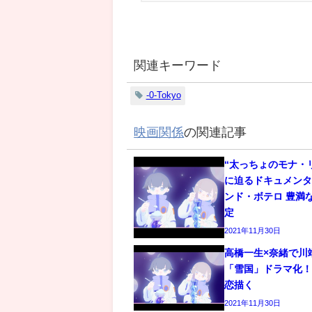
関連キーワード
-0-Tokyo
映画関係
の関連記事
“太っちょのモナ・
に迫るドキュメン
ンド・ボテロ 豊満
定
2021年11月30日
高橋一生×奈緒で川
「雪国」ドラマ化
恋描く
2021年11月30日