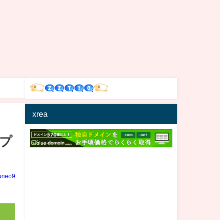
xrea
プ
uneo9