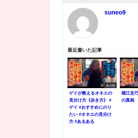
suneo9
最近書いた記事
未分類
ゲイが教えるオネエの
堀江圭
見分け方《歩き方》 #
の真相
ゲイ #おすすめにのり
たい #オネエの見分け
方 #あるある