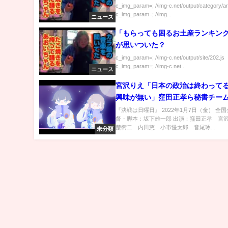
c_img_param=; //img-c.net/output/category/a
c_img_param=; //img...
ニュース
「もらっても困るお土産ランキン
が思いついた？
c_img_param=; //img-c.net/output/site/202.js
c_img_param=; //img-c.net...
ニュース
宮沢りえ「日本の政治は終わって
興味が無い」窪田正孝ら秘書チー
ギレ！『決戦は日曜日』本編映像
『決戦は日曜日』 2022年1月7日（金） 全国
督・脚本：坂下雄一郎 出演：窪田正孝 宮
楚衛二 内田慈 小市慢太郎 音尾琢...
未分類