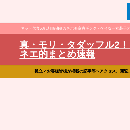
ネット乞食50代無職独身ガチホモ童貞ギング・ゲイなー女装子
真・モリ・タダッフル2！
ネエ的まとめ速報
孤立＜お客様皆様が掲載の記事等へアクセス、閲覧