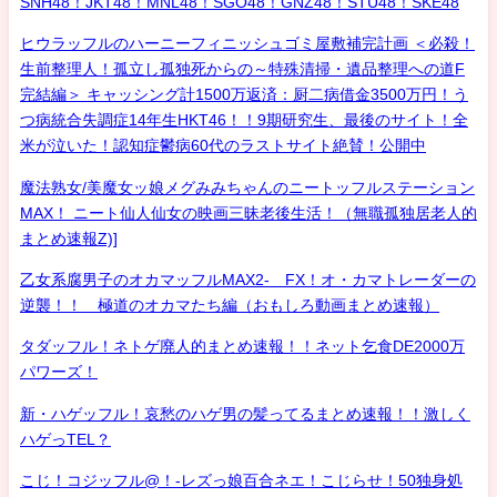
SNH48！JKT48！MNL48！SGO48！GNZ48！STU48！SKE48
ヒウラッフルのハーニーフィニッシュゴミ屋敷補完計画 ＜必殺！
生前整理人！孤立し孤独死からの～特殊清掃・遺品整理への道F
完結編＞ キャッシング計1500万返済：厨二病借金3500万円！う
つ病統合失調症14年生HKT46！！9期研究生、最後のサイト！全
米が泣いた！認知症鬱病60代のラストサイト絶賛！公開中
魔法熟女/美魔女ッ娘メグみみちゃんのニートッフルステーション
MAX！ ニート仙人仙女の映画三昧老後生活！（無職孤独居老人的
まとめ速報Z)]
乙女系腐男子のオカマッフルMAX2- FX！オ・カマトレーダーの
逆襲！！ 極道のオカマたち編（おもしろ動画まとめ速報）
タダッフル！ネトゲ廃人的まとめ速報！！ネット乞食DE2000万
パワーズ！
新・ハゲッフル！哀愁のハゲ男の髪ってるまとめ速報！！激しく
ハゲっTEL？
こじ！コジッフル@！-レズっ娘百合ネエ！こじらせ！50独身処