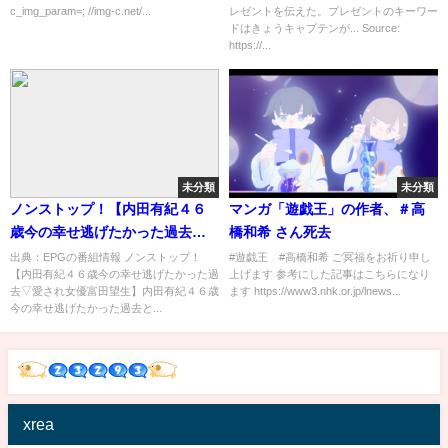
c_img_param=; //img-c.net/...
レゼントを伝えた。プレゼントのキーワー
ドはきょうキャプテンが... Source:
https://...
未分類
未分類
ノンストップ！【内田有紀４６
マンガ「遊戯王」の作者、＃高
歳今の幸せ逃げたかった過去▽
橋和希 さん死去
愛され女優富田望生】[字][デ]…
出典：EPGの番組情報 ノンストップ！
#遊戯王 #高橋和希 ご冥福をお祈り申し
【内田有紀４６歳今の幸せ逃げたかった過
上げます 参考にした記事はこちらになり
の番組内容解析まとめ
去▽愛され女優富田望生】内田有紀４６歳
ます https://www3.nhk.or.jp/lnews...
今の幸せ逃げたかった過去と...
xrea