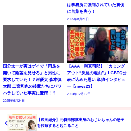
は事務所に強制されていた裏側
に言葉を失う！
2025年8月21日
国分太一が実はゲイで「両足を
【AAA・與真司郎】「カミング
開いて陰茎を見せろ」と男性に
アウト“決意の理由”」LGBTQ公
要求していた！？岸優太 森本慎
表に込めた思い 単独インタビュ
太郎 二宮和也の後輩たちにパワ
ー【news23】
ハラしていた事実に驚愕！？
2024年12月12日
2025年6月24日
【映画紹介】元特殊部隊出身のおじいちゃんの息子
を拉致すると起こること