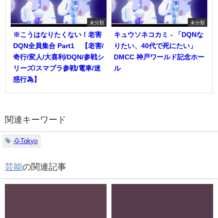
未分類
未分類
※こうはなりたくない！老害
キュウソネコカミ - 「DQNな
DQN全員集合 Part1 【老害/
りたい、40代で死にたい」
奇行/変人/大喜利/DQN/参戦シ
DMCC 神戸ワールド記念ホー
リーズ/スマブラ参戦/電車/迷
ル
惑行為】
関連キーワード
-0-Tokyo
芸能
の関連記事