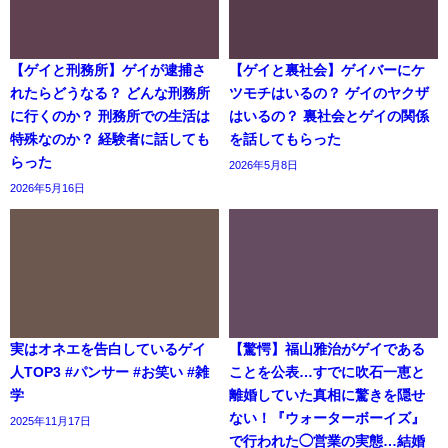
【ゲイと刑務所】ゲイが逮捕さ
【ゲイと裏社会】ゲイバーにケ
れたらどうなる？ どんな刑務所
ツモチはいるの？ ゲイのヤクザ
に行くのか？ 刑務所での生活は
はいるの？ 裏社会とゲイの関係
特殊なのか？ 経験者に話しても
を話してもらった
らった
2026年5月8日
2026年5月16日
実はオネエを告白しているゲイ
【驚愕】福山雅治がゲイである
人TOP3 #パンサー #お笑い #雑
ことを公表…すでに吹石一恵と
学
離婚していた真相に驚きを隠せ
ない！『ウォーターボーイズ』
2025年11月17日
で行われた◯営業の実態…結婚