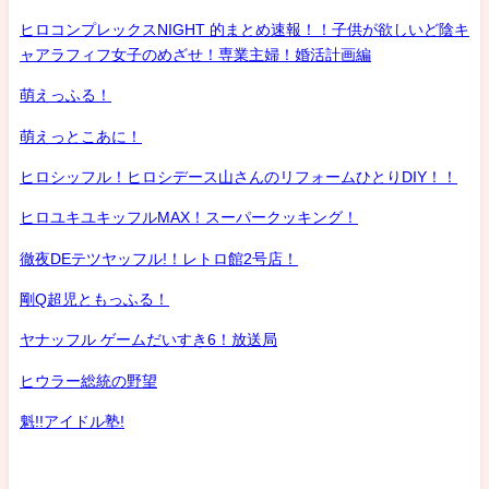
ヒロコンプレックスNIGHT 的まとめ速報！！子供が欲しいど陰キ
ャアラフィフ女子のめざせ！専業主婦！婚活計画編
萌えっふる！
萌えっとこあに！
ヒロシッフル！ヒロシデース山さんのリフォームひとりDIY！！
ヒロユキユキッフルMAX！スーパークッキング！
徹夜DEテツヤッフル!！レトロ館2号店！
剛Q超児ともっふる！
ヤナッフル ゲームだいすき6！放送局
ヒウラー総統の野望
魁!!アイドル塾!