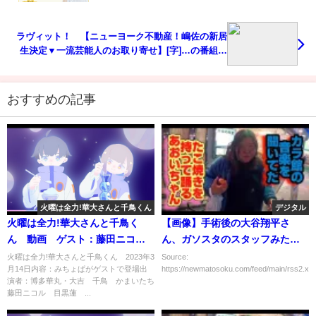
ラヴィット！ 【ニューヨーク不動産！嶋佐の新居
生決定▼一流芸能人のお取り寄せ】[字]…の番組内
容解析まとめ
おすすめの記事
火曜は全力!華大さんと千鳥くん
デジタル
火曜は全力!華大さんと千鳥く
【画像】手術後の大谷翔平さ
ん 動画 ゲスト：藤田ニコ
ん、ガソスタのスタッフみたい
ル 目黒蓮 3月14日
になるｗｗｗｗｗｗｗｗｗ
火曜は全力!華大さんと千鳥くん 2023年3
Source:
月14日内容：みちょぱがゲストで登場出
https://newmatosoku.com/feed/main/rss2.xml.
演者：博多華丸・大吉 千鳥 かまいたち
藤田ニコル 目黒蓮 ...