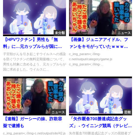
未分類
ニュース
【HPVワクチン】男性も「無
【画像】ジュニアアイドル、フ
料」に…元カップルらが国に要
ァンをキモがっていたｗｗｗｗ
望ナゼ？
ｗｗ
子宮頸がんを引き起こすウイルスへの感染
c_img_param=; //img-
を防ぐワクチンの無料定期接種について、
c.net/output/category/game.js
男性も対象に含めるよう、元カップルらが
c_img_param=; //img-...
国に求めました。ウイルスに...
ニュース
芸能
【速報】ガーシーの妹、詐欺容
「矢作厩舎700勝達成記念グッ
疑で逮捕も
ズ」 - ウイニング競馬（テレビ東
京）
c_img_param=; //img-c.net/output/site/42.js
矢作厩舎700勝達成記念グッズの視聴者プ