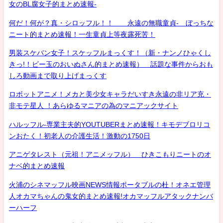
女のBL腐女子的まとめ速報-
何だ！何が？真・シロッフル！！ 永遠の無職童貞- ぼっちな
ニート的まとめ速報！一生童貞上等夜露死苦！
男装スケバン女子！スケッフルまっくす！（新・ナンノひゃくし
きっ!！ビー玉のおいぬさん的まとめ速報） 話題な事件からおも
しろ動画まで取り上げまっくす
ロボットアニメ！メカと美少女キャラだいすき永遠の非リア充・
非モテ星人 ！あらゆるマニアの為のマニアックサイト
ハルッフル-専業主夫的YOUTUBERまとめ速報！キモデブロリコ
ンおたく！初老人の介護生活！激動の1750日
アニゲタレスト（元祖！アニメッフル） ひきこもりニートのオ
ナベ的まとめ速報
火浦のシネマッフル映画NEWS情報ポータブルの杜！オネエ管理
人オカマちゃんの鬼女的まとめ速報!オカマッフルアタックナンバ
ーハーフ