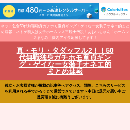
ネット乞食50代無職独身ガチホモ童貞ギング・ゲイなー女装子オネエ的まと
め速報！ネトゲ廃人は女子ホームレス三銃士伝説！あおいちゃん！ホームレ
スまなみ！愛内アイラ応援してます！
真・モリ・タダッフル2！！50
代無職独身ガチホモ童貞ギン
グ・ゲイなー女装子オネエ的
まとめ速報
孤立＜お客様皆様が掲載の記事等へアクセス、閲覧、こちらのサービス
を利用される事でかろうじて運営できています＞本日は足元が悪い中ご
足労頂き誠に有難うございます。