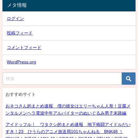
メタ情報
ログイン
投稿フィード
コメントフィード
WordPress.org
おすすめサイト
おネコさん的まとめ速報 僕の彼女はエリーちゃん人形！豆腐メ
ンタルメンヘラ電波中年アルバイターのぬいぐるみ男子末路編
アイドッフル！ ワタクシ的まとめ速報 地下格闘アイドルだい
すき！23 ひうらのアニメ放送局101ちゃんねる BNK48 ！