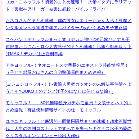
ユカ・ヨネッフル！初老的まとめ速報！！大帝イタチにラリアッ
ト！害獣神アリ・ガー被害に必殺！パイルドライバー
おネコさん的まとめ速報 僕の彼女はエリーちゃん人形！豆腐メ
ンタルメンヘラ電波中年アルバイターのぬいぐるみ男子末路編
スケバン！デカッフルまっくす（デカい強い2次元嫁だいすき子
供部屋おじさんヒロシ之古惑仔的まとめ速報）話題な動画取り上
げMAX！デカいは正義刑事編
アキヨッフル-！ネオニートスケ番長のエキストラ芸能情報局！
（子ども部屋おばさんの自宅警備員的まとめ速報）
[ヨシヨシロッフル-！！-素浪人勇者カツオンの未解決事件簿へよ
うこそYOUKO！のナンノ洋子のはなしは信じるな編）]
モリッフル！ 50代無職独身ガチホモ童貞！女装子オネエ的ま
とめ速報！有益便利情報サイトの杜 モリッフル
ユキユキッフル！ど底辺的一同驚愕騒然まとめ速報！超氷河期世
代！人生の強制ロスカットですべてを失ったキグナス氷子の愛の
クリスタルキングボンビー脱出大作戦