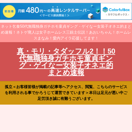
ネット乞食50代無職独身ガチホモ童貞ギング・ゲイなー女装子オネエ的まと
め速報！ネトゲ廃人は女子ホームレス三銃士伝説！あおいちゃん！ホームレ
スまなみ！愛内アイラ応援してます！
真・モリ・タダッフル2！！50
代無職独身ガチホモ童貞ギン
グ・ゲイなー女装子オネエ的
まとめ速報
孤立＜お客様皆様が掲載の記事等へアクセス、閲覧、こちらのサービス
を利用される事でかろうじて運営できています＞本日は足元が悪い中ご
足労頂き誠に有難うございます。