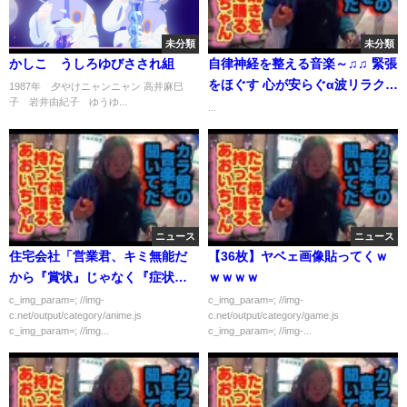
未分類
未分類
かしこ うしろゆびさされ組
自律神経を整える音楽～♫♫ 緊張
をほぐす 心が安らぐα波リラクゼ
1987年 夕やけニャンニャン 高井麻巳
子 岩井由紀子 ゆうゆ...
ーション♫♫心と体を癒すリラッ
...
クス
ニュース
ニュース
住宅会社「営業君、キミ無能だ
【36枚】ヤベェ画像貼ってくｗ
から『賞状』じゃなく『症状』
ｗｗｗｗ
渡すねｗ」→社員自殺
c_img_param=; //img-
c_img_param=; //img-
c.net/output/category/anime.js
c.net/output/category/game.js
c_img_param=; //img...
c_img_param=; //img-...