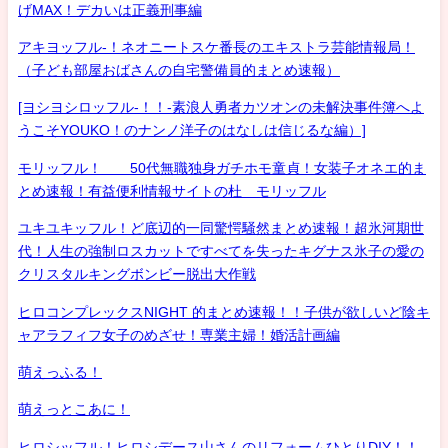
げMAX！デカいは正義刑事編
アキヨッフル-！ネオニートスケ番長のエキストラ芸能情報局！
（子ども部屋おばさんの自宅警備員的まとめ速報）
[ヨシヨシロッフル-！！-素浪人勇者カツオンの未解決事件簿へよ
うこそYOUKO！のナンノ洋子のはなしは信じるな編）]
モリッフル！ 50代無職独身ガチホモ童貞！女装子オネエ的ま
とめ速報！有益便利情報サイトの杜 モリッフル
ユキユキッフル！ど底辺的一同驚愕騒然まとめ速報！超氷河期世
代！人生の強制ロスカットですべてを失ったキグナス氷子の愛の
クリスタルキングボンビー脱出大作戦
ヒロコンプレックスNIGHT 的まとめ速報！！子供が欲しいど陰キ
ャアラフィフ女子のめざせ！専業主婦！婚活計画編
萌えっふる！
萌えっとこあに！
ヒロシッフル！ヒロシデース山さんのリフォームひとりDIY！！