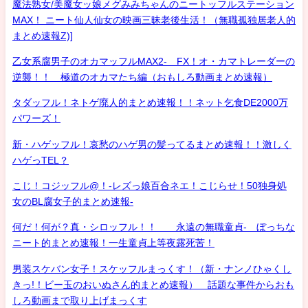
魔法熟女/美魔女ッ娘メグみみちゃんのニートッフルステーション
MAX！ ニート仙人仙女の映画三昧老後生活！（無職孤独居老人的
まとめ速報Z)]
乙女系腐男子のオカマッフルMAX2- FX！オ・カマトレーダーの
逆襲！！ 極道のオカマたち編（おもしろ動画まとめ速報）
タダッフル！ネトゲ廃人的まとめ速報！！ネット乞食DE2000万
パワーズ！
新・ハゲッフル！哀愁のハゲ男の髪ってるまとめ速報！！激しく
ハゲっTEL？
こじ！コジッフル@！-レズっ娘百合ネエ！こじらせ！50独身処
女のBL腐女子的まとめ速報-
何だ！何が？真・シロッフル！！ 永遠の無職童貞- ぼっちな
ニート的まとめ速報！一生童貞上等夜露死苦！
男装スケバン女子！スケッフルまっくす！（新・ナンノひゃくし
きっ!！ビー玉のおいぬさん的まとめ速報） 話題な事件からおも
しろ動画まで取り上げまっくす