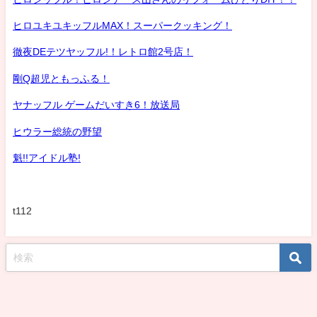
ヒロユキユキッフルMAX！スーパークッキング！
徹夜DEテツヤッフル!！レトロ館2号店！
剛Q超児ともっふる！
ヤナッフル ゲームだいすき6！放送局
ヒウラー総統の野望
魁!!アイドル塾!
t112