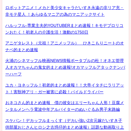
ロボットアニメ！メカと美少女キャラだいすき永遠の非リア充・
非モテ星人 ！あらゆるマニアの為のマニアックサイト
ハルッフル-専業主夫的YOUTUBERまとめ速報！キモデブロリコ
ンおたく！初老人の介護生活！激動の1750日
アニゲタレスト（元祖！アニメッフル） ひきこもりニートのオ
ナベ的まとめ速報
火浦のシネマッフル映画NEWS情報ポータブルの杜！オネエ管理
人オカマちゃんの鬼女的まとめ速報!オカマッフルアタックナンバ
ーハーフ
ユカ・ヨネッフル！初老的まとめ速報！！大帝イタチにラリアッ
ト！害獣神アリ・ガー被害に必殺！パイルドライバー
おネコさん的まとめ速報 僕の彼女はエリーちゃん人形！豆腐メ
ンタルメンヘラ電波中年アルバイターのぬいぐるみ男子末路編
スケバン！デカッフルまっくす（デカい強い2次元嫁だいすき子
供部屋おじさんヒロシ之古惑仔的まとめ速報）話題な動画取り上