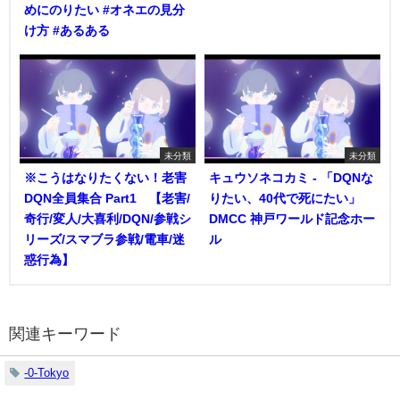
めにのりたい #オネエの見分
け方 #あるある
未分類
未分類
※こうはなりたくない！老害
キュウソネコカミ - 「DQNな
DQN全員集合 Part1 【老害/
りたい、40代で死にたい」
奇行/変人/大喜利/DQN/参戦シ
DMCC 神戸ワールド記念ホー
リーズ/スマブラ参戦/電車/迷
ル
惑行為】
関連キーワード
-0-Tokyo