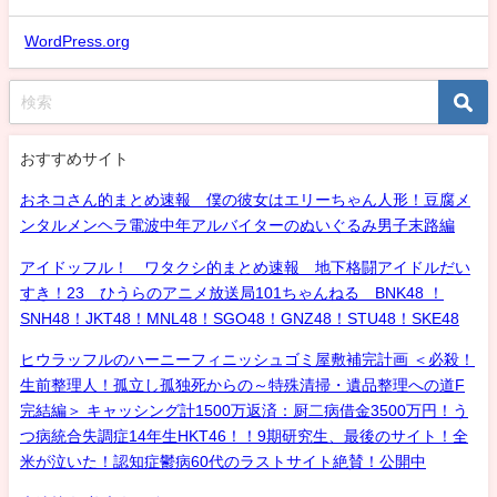
WordPress.org
おすすめサイト
おネコさん的まとめ速報 僕の彼女はエリーちゃん人形！豆腐メ
ンタルメンヘラ電波中年アルバイターのぬいぐるみ男子末路編
アイドッフル！ ワタクシ的まとめ速報 地下格闘アイドルだい
すき！23 ひうらのアニメ放送局101ちゃんねる BNK48 ！
SNH48！JKT48！MNL48！SGO48！GNZ48！STU48！SKE48
ヒウラッフルのハーニーフィニッシュゴミ屋敷補完計画 ＜必殺！
生前整理人！孤立し孤独死からの～特殊清掃・遺品整理への道F
完結編＞ キャッシング計1500万返済：厨二病借金3500万円！う
つ病統合失調症14年生HKT46！！9期研究生、最後のサイト！全
米が泣いた！認知症鬱病60代のラストサイト絶賛！公開中