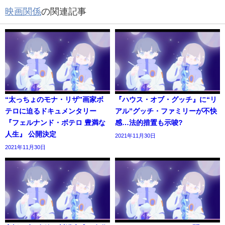
映画関係
の関連記事
“太っちょのモナ・リザ”画家ボ
『ハウス・オブ・グッチ』に“リ
テロに迫るドキュメンタリー
アル”グッチ・ファミリーが不快
『フェルナンド・ボテロ 豊満な
感…法的措置も示唆?
人生』 公開決定
2021年11月30日
2021年11月30日