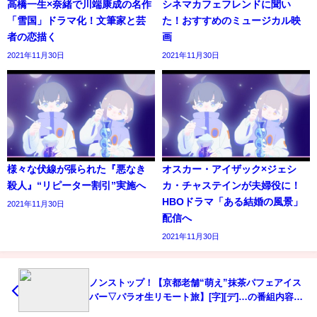
高橋一生×奈緒で川端康成の名作
シネマカフェフレンドに聞い
「雪国」ドラマ化！文筆家と芸
た！おすすめのミュージカル映
者の恋描く
画
2021年11月30日
2021年11月30日
様々な伏線が張られた『悪なき
オスカー・アイザック×ジェシ
殺人』“リピーター割引”実施へ
カ・チャステインが夫婦役に！
HBOドラマ「ある結婚の風景」
2021年11月30日
配信へ
2021年11月30日
ノンストップ！【京都老舗“萌え”抹茶パフェアイス
バー▽パラオ生リモート旅】[字][デ]…の番組内容解
析まとめ