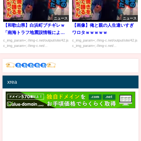
ニュース
ニュース
【和歌山県】白浜町ブチギレｗ
【画像】俺と親の人生違いすぎ
「南海トラフ地震誤情報により5
ワロタｗｗｗｗｗ
億の損失が出た。政府は補償
c_img_param=; //img-c.net/output/site/42.js
c_img_param=; //img-c.net/output/site/42.js
c_img_param=; //img-c.net/...
c_img_param=; //img-c.net/...
を！」
xrea