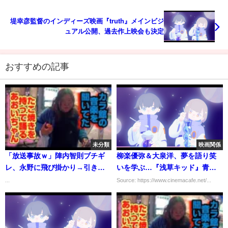
堤幸彦監督のインディーズ映画『truth』メインビジ
ュアル公開、過去作上映会も決定
おすすめの記事
未分類
映画関係
「放送事故ｗ」陣内智則ブチギ
柳楽優弥＆大泉洋、夢を語り笑
レ、永野に飛び掛かり→引き倒
いを学ぶ…『浅草キッド』青春
して乱闘「向上委」大荒れ ネ
詰まった場面写真
...
Source: https://www.cinemacafe.net/...
ット騒然「キレたｗ」「陣内怖
い」さんま退場後には[Daily
news