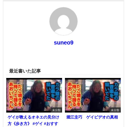
suneo9
最近書いた記事
未分類
未分類
ゲイが教えるオネエの見分け
堀江圭巧 ゲイビデオの真相
方《歩き方》 #ゲイ #おすす